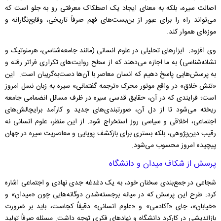
اصالت سیره، بلکه به معنای ایجاد یک اصطکاک معرفتی رو به جلو است که
می‌تواند راه را برای عبور از بن‌بست‌های فهم صرفاً تاریخی، وقایع‌نگارانه و
موزه‌ای هموار کند.
وی افزود: ابزارهای تحلیلی در علوم انسانی (مانند جامعه‌شناسی، هرمنوتیک و
نشانه‌شناسی) به ما اجازه می‌دهند که از سطح روایت‌های تکراری فراتر رفته و
به پرسش‌هایی پاسخ دهیم که انسان معاصر با آن‌ها دست‌به‌گریبان است. این
«تنش خلاق» در واقع موتور محرک «ترجمه گفتمانی» سیره به زبان نسل امروز
است؛ فرایندی که در آن، حقایق قدسی سیره در ظرف مسائل انضمامی جامعه
ریخته می‌شود تا از دل آن، صورتبندی‌های جدید و کارآمد برایچالش‌های
اجتماعی، اخلاقی و سیاسی روز استخراج شود. از این منظر، علوم انسانی نه
رقیب دین‌پژوهی، بلکه بستری برای بازکشف پویایی و معاصریت سیره در جهان
پیچیده امروز محسوب می‌شود.
پرسش از شکاف میدان و دانشگاه
شجاعی در جمع‌بندی سخنان خود، به یک دغدغه جدی نهادی و اجتماعی اشاره
کرد: طرح این پرسش که در میانه برجسته‌شدن دوگانه‌هایی چون «میدان» و
«خیابان»، جای «آکادمی» و «علوم انسانی» دقیقاً کجاست، باید بر ضرورت
بازاندیشی در کارکرد دانشگاه و نهادهای فکری توجه داشت. مسئله صرفاً تولید