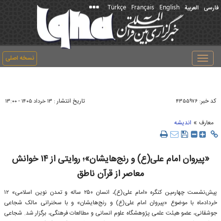
Türkçe
Français
English
فارسی
العربیة
نسخه اصلی
Toggle
navigation
کد خبر:
تاریخ انتشار :
۴۳۵۵۹۷۶
۱۳ خرداد ۱۴۰۵ - ۱۳:۰۰
»
معارف
اندیشه
«پیروان امام علی(ع) و رنج‌هایشان»؛ روایتی از ۱۴ خوانش
معاصر از قرآن ناطق
پیش‌نشست چهارمین کنگره «امام علی(ع)، انسان ۲۵۰ ساله و تمدن نوین اسلامی» ۱۲
خردادماه با موضوع «پیروان امام علی(ع) و رنج‌هایشان» و با سخنرانی مالک شجاعی
جوشقانی، عضو هیئت علمی پژوهشگاه علوم انسانی و مطالعات فرهنگی، برگزار شد. شجاعی