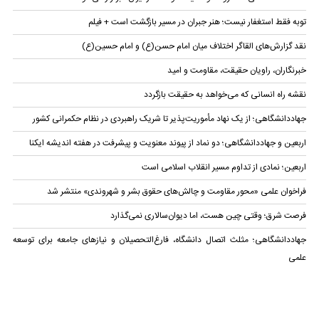
توبه فقط استغفار نیست؛ هنر جبران در مسیر بازگشت است + فیلم
نقد گزارش‌های القاگر اختلاف میان امام حسن(ع) و امام حسین(ع)
خبرنگاران، راویان حقیقت، مقاومت و امید
نقشه راه انسانی که می‌خواهد به حقیقت بازگردد
جهاددانشگاهی؛ از یک نهاد مأموریت‌پذیر تا شریک راهبردی در نظام حکمرانی کشور
اربعین و جهاددانشگاهی؛ دو نماد از پیوند معنویت و پیشرفت در هفته اندیشه ایکنا
اربعین؛ نمادی از تداوم مسیر انقلاب اسلامی است
فراخوان علمی «محور مقاومت و چالش‌های حقوق بشر و شهروندی» منتشر شد
فرصت شرق؛ وقتی چین هست، اما دیوان‌سالاری نمی‌گذارد
جهاددانشگاهی؛ مثلث اتصال دانشگاه، فارغ‌التحصیلان و نیازهای جامعه برای توسعه
علمی