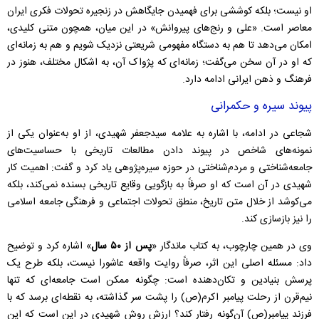
او نیست؛ بلکه کوششی برای فهمیدن جایگاهش در زنجیره‌ تحولات فکری ایران
معاصر است. «علی و رنج‌های پیروانش» در این میان، همچون متنی کلیدی،
امکان می‌دهد تا هم به دستگاه مفهومی شریعتی نزدیک شویم و هم به زمانه‌ای
که او در آن سخن می‌گفت؛ زمانه‌ای که پژواک آن، به اشکال مختلف، هنوز در
فرهنگ و ذهن ایرانی ادامه دارد.
پیوند سیره و حکمرانی
شجاعی در ادامه، با اشاره به علامه سیدجعفر شهیدی، از او به‌عنوان یکی از
نمونه‌های شاخص در پیوند دادن مطالعات تاریخی با حساسیت‌های
جامعه‌شناختی و مردم‌شناختی در حوزه سیره‌پژوهی یاد کرد و گفت: اهمیت کار
شهیدی در آن است که او صرفاً به بازگویی وقایع تاریخی بسنده نمی‌کند، بلکه
می‌کوشد از خلال متن تاریخ، منطق تحولات اجتماعی و فرهنگی جامعه اسلامی
را نیز بازسازی کند.
وی در همین چارچوب، به کتاب ماندگار «
پس از ۵۰ سال
» اشاره کرد و توضیح
داد: مسئله اصلی این اثر، صرفاً روایت واقعه عاشورا نیست، بلکه طرح یک
پرسش بنیادین و تکان‌دهنده است: چگونه ممکن است جامعه‌ای که تنها
نیم‌قرن از رحلت پیامبر اکرم(ص) را پشت سر گذاشته، به نقطه‌ای برسد که با
فرزند پیامبر(ص) آن‌گونه رفتار کند؟ ارزش روش شهیدی در این است که این