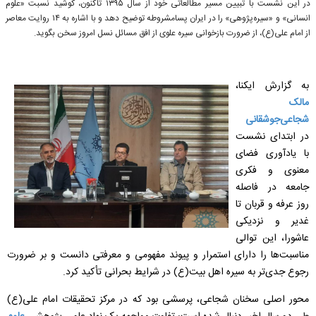
در این نشست با تبیین مسیر مطالعاتی خود از سال ۱۳۹۵ تاکنون، کوشید نسبت «علوم
انسانی» و «سیره‌پژوهی» را در ایران پسامشروطه توضیح دهد و با اشاره به ۱۴ روایت معاصر
از امام علی(ع)، از ضرورت بازخوانی سیره علوی از افق مسائل نسل امروز سخن بگوید.
به گزارش ایکنا،
مالک
شجاعی‌جوشقانی
در ابتدای نشست
با یادآوری فضای
معنوی و فکری
جامعه در فاصله
روز عرفه و قربان تا
غدیر و نزدیکی
عاشورا، این توالی
مناسبت‌ها را دارای استمرار و پیوند مفهومی و معرفتی دانست و بر ضرورت
رجوع جدی‌تر به سیره اهل‌ بیت(ع) در شرایط بحرانی تأکید کرد.
محور اصلی سخنان شجاعی، پرسشی بود که
در مرکز تحقیقات امام علی(ع)