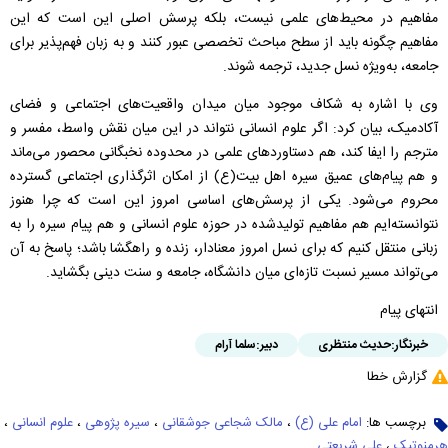
مفاهیم در محیط‌های علمی نیست، بلکه پرسش اصلی این است که این
مفاهیم چگونه باید از سطح مباحث تخصصی عبور کنند و به زبان فهم‌پذیر برای
جامعه، به‌ویژه نسل جدید، ترجمه شوند.
وی با اشاره به شکاف موجود میان میدان واقعیت‌های اجتماعی و فضای
آکادمیک، بیان کرد: اگر علوم انسانی نتواند در این میان نقش واسط، مفسر و
مترجم را ایفا کند، هم دستاوردهای علمی در محدوده نخبگانی محصور می‌ماند
و هم پیام‌های عمیق سیره اهل‌ بیت(ع) از امکان اثرگذاری اجتماعی گسترده
محروم می‌شود. یکی از پرسش‌های اساسی امروز این است که چرا هنوز
نتوانسته‌ایم هم مفاهیم تولیدشده در حوزه علوم انسانی و هم پیام سیره را به
زبانی منتقل کنیم که برای نسل امروز معنادار، زنده و راهگشا باشد؛ پاسخ به آن
می‌تواند مسیر نسبت تازه‌ای میان دانشگاه، جامعه و سنت دینی بگشاید.
انتهای پیام
خبرنگار:
حدیث منتظری
دبیر:
سلما آرام
گزارش خطا
برچسب ها:
امام علی (ع)
،
مالک شجاعی جوشقانی
،
سیره پژوهی
،
علوم انسانی
،
هرمنوتیک
،
علی شریعتی