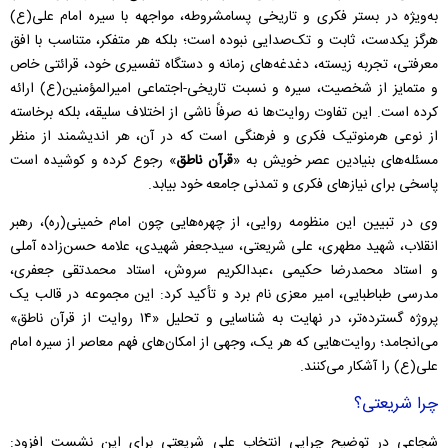
به‌ویژه در بستر فکری و تاریخی پسامشروطه، مواجهه با سیره امام علی(ع)
هرگز یکدست، ثابت و تک‌صدایی نبوده است؛ بلکه هر متفکر، متناسب با افق
معرفتی، تجربه زیسته، دغدغه‌های زمانه و دستگاه تفسیری خود، قرائتی خاص
و متمایز از شخصیت، سیره و نسبت تاریخی-اجتماعی امیرالمؤمنین(ع) ارائه
کرده است. این تفاوت روایت‌ها نه صرفاً ناشی از اختلاف سلیقه، بلکه برخاسته
از نوعی هرمنوتیک فکری و فرهنگی است که در آن، هر اندیشمند از منظر
مسئله‌های بنیادین عصر خویش به «
قرآن ناطق
» رجوع کرده و کوشیده است
پاسخی برای نیازهای فکری و تمدنی جامعه خود بیابد.
وی در تبیین این منظومه روایی، از چهره‌هایی چون امام خمینی(ره)، رهبر
انقلاب، شهید مطهری، علی شریعتی، سیدجعفر شهیدی، علامه حسن‌زاده آملی
و استاد محمدرضا حکیمی ،عبدالکریم سروش، استاد محمدتقی جعفری،
مدرسی طباطبایی، امیر معزی نام برد و تأکید کرد: این مجموعه در قالب یک
پروژه گسترده‌تر، در نهایت به شناسایی و تحلیل «۱۴ روایت از قرآن ناطق»
می‌انجامد؛ روایت‌هایی که هر یک، وجهی از امکان‌های فهم معاصر از سیره امام
علی(ع) را آشکار می‌کنند.
چرا شریعتی؟
شجاعی در توضیح چرایی انتخاب علی شریعتی برای این نشست افزود: