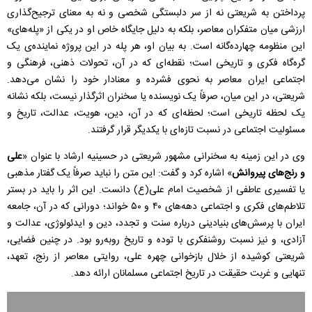
پرداختن به شریعتی نه از سر دلبستگی شخصی و نه به معنای ترجیح‌گذاری
ارزشی میان متفکران معاصر، بلکه به دلیل جایگاه خاص او در یکی از «پله‌های»
این منظومه‌ چهارده‌گانه است. به بیان او، هر پله در این پروژه نماینده‌ی یک
گره‌گاه فکری و تاریخی است؛ نقطه‌ای که در آن، تحولات ذهنی، فرهنگی و
اجتماعی ایران معاصر به نحوی فشرده و معنادار خود را نشان می‌دهد.
شریعتی، در این میان، صرفاً یک نویسنده یا سخنران اثرگذار نیست، بلکه نشانه‌
یک لحظه‌ تاریخی است؛ لحظه‌ای که در آن، دین، هویت، عدالت، تاریخ و
مسئولیت اجتماعی در نسبت تازه‌ای با یکدیگر قرار گرفتند.
وی در این زمینه به سخنرانی مشهور شریعتی در حسینیه ارشاد با عنوان «
علی
و رنج‌های پیروانش
» اشاره کرد و گفت: این متن را نباید صرفاً یک گفتار مذهبی
یا تفسیری عاطفی از شخصیت امام علی(ع) دانست. این اثر را باید در بستر
تلاطم‌های فکری و اجتماعی دهه‌های ۴۰ و ۵۰ خواند؛ دورانی که در آن، جامعه‌
ایران با پرسش‌های بنیادینی درباره‌ سنت و تجدد، دین و ایدئولوژی، عدالت و
آزادی، و نیز نسبت روشنفکری با توده و تاریخ روبه‌رو بود. در چنین فضایی،
شریعتی کوشیده از خلال بازخوانی چهره‌ علی، روایتی معاصر از رنج، تعهد،
تنهایی و غربت حقیقت در تاریخ اجتماعی مسلمانان ارائه دهد.