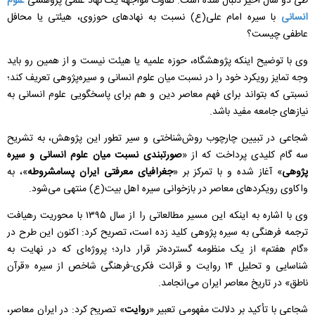
طی دو سال اخیر دنبال شده است: تفاوت مواجهه یک نهاد علمی پژوهشی
علوم
انسانی
با سیره امام علی(ع) نسبت به نهادهای حوزوی، هیئتی یا محافل
عاطفی چیست؟
وی با توضیح اینکه پژوهشگاه، حوزه علمیه یا هیئت نیست و از همین رو باید
وجه تمایز رویکرد خود را در نسبت میان علوم انسانی و سیره‌پژوهی تعریف کند؛
نسبتی که بتواند برای فهم معاصر دین و هم برای پاسخگویی علوم انسانی به
نیازهای جامعه مفید باشد.
شجاعی در تبیین چارچوب روش‌شناختی و سیر تطور این پژوهش، به تشریح
سه گام کلیدی پرداخت که از «
صورتبندی نسبت میان علوم انسانی و سیره
پژوهی
» آغاز شده و با تمرکز بر «
جغرافیای معرفتی ایران پسامشروطه
»، به
واکاوی رویکردهای معاصر در بازخوانی سیره اهل‌ بیت(ع) منتهی می‌شود.
وی با اشاره به اینکه این مسیر مطالعاتی را از سال ۱۳۹۵ با محوریت رهیافت
ترجمه فرهنگی به سیره پژوهی کلید زده است، تصریح کرد: اکنون این طرح در
«گام هفتم» از یک منظومه گسترده‌تر قرار دارد؛ پروژه‌ای که در نهایت به
شناسایی و تحلیل ۱۴ روایت و قرائت فکری-فرهنگی شاخص از سیره «قرآن
ناطق» در تاریخ معاصر ایران می‌انجامد.
شجاعی با تأکید بر دلالت مفهومی تعبیر «
روایت
» تصریح کرد: در ایران معاصر،