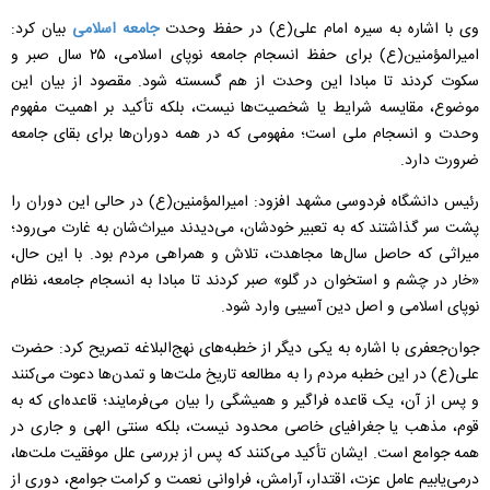
وی با اشاره به سیره امام علی(ع) در حفظ وحدت
جامعه اسلامی
بیان کرد:
امیرالمؤمنین(ع) برای حفظ انسجام جامعه نوپای اسلامی، ۲۵ سال صبر و
سکوت کردند تا مبادا این وحدت از هم گسسته شود. مقصود از بیان این
موضوع، مقایسه شرایط یا شخصیت‌ها نیست، بلکه تأکید بر اهمیت مفهوم
وحدت و انسجام ملی است؛ مفهومی که در همه دوران‌ها برای بقای جامعه
ضرورت دارد.
رئیس دانشگاه فردوسی مشهد افزود: امیرالمؤمنین(ع) در حالی این دوران را
پشت سر گذاشتند که به تعبیر خودشان، می‌دیدند میراث‌شان به غارت می‌رود؛
میراثی که حاصل سال‌ها مجاهدت، تلاش و همراهی مردم بود. با این حال،
«خار در چشم و استخوان در گلو» صبر کردند تا مبادا به انسجام جامعه، نظام
نوپای اسلامی و اصل دین آسیبی وارد شود.
جوان‌جعفری با اشاره به یکی دیگر از خطبه‌های نهج‌البلاغه تصریح کرد: حضرت
علی(ع) در این خطبه مردم را به مطالعه تاریخ ملت‌ها و تمدن‌ها دعوت می‌کنند
و پس از آن، یک قاعده فراگیر و همیشگی را بیان می‌فرمایند؛ قاعده‌ای که به
قوم، مذهب یا جغرافیای خاصی محدود نیست، بلکه سنتی الهی و جاری در
همه جوامع است. ایشان تأکید می‌کنند که پس از بررسی علل موفقیت ملت‌ها،
درمی‌یابیم عامل عزت، اقتدار، آرامش، فراوانی نعمت و کرامت جوامع، دوری از