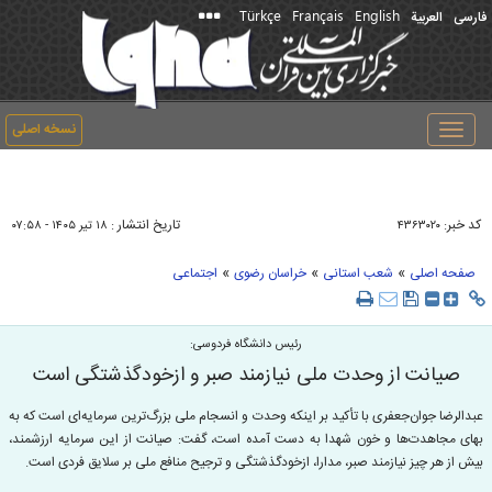
Türkçe
Français
English
فارسی
العربیة
نسخه اصلی
Toggle
navigation
کد خبر:
تاریخ انتشار :
۴۳۶۳۰۲۰
۱۸ تير ۱۴۰۵ - ۰۷:۵۸
»
»
»
صفحه اصلی
شعب استانی
خراسان رضوی
اجتماعی
رئیس دانشگاه فردوسی:
صیانت از وحدت ملی نیازمند صبر و ازخودگذشتگی است
عبدالرضا جوان‌جعفری با تأکید بر اینکه وحدت و انسجام ملی بزرگ‌ترین سرمایه‌ای است که به
بهای مجاهدت‌ها و خون شهدا به دست آمده است، گفت: صیانت از این سرمایه ارزشمند،
بیش از هر چیز نیازمند صبر، مدارا، ازخودگذشتگی و ترجیح منافع ملی بر سلایق فردی است.