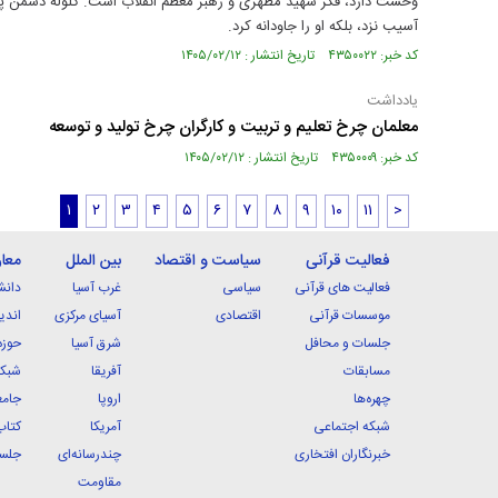
وحشت دارد، فکر شهید مطهری و رهبر معظم انقلاب است. گلوله دشمن پیکر 
آسیب نزد، بلکه او را جاودانه کرد.
کد خبر: ۴۳۵۰۰۲۲ تاریخ انتشار : ۱۴۰۵/۰۲/۱۲
یادداشت
معلمان چرخ تعلیم و تربیت و کارگران چرخ تولید و توسعه
کد خبر: ۴۳۵۰۰۰۹ تاریخ انتشار : ۱۴۰۵/۰۲/۱۲
۱
۲
۳
۴
۵
۶
۷
۸
۹
۱۰
۱۱
>
فعالیت قرآنی
سیاست و اقتصاد
بین الملل
معا
فعالیت های قرآنی
سیاسی
غرب آسیا
دانش
موسسات قرآنی
اقتصادی
آسیای مرکزی
اندی
جلسات و محافل
شرق آسیا
حوزه
مسابقات
آفریقا
شبکه
چهره‌ها
اروپا
جامع
شبکه اجتماعی
آمریکا
کتاب
خبرنگاران افتخاری
چندرسانه‌ای
جلسا
مقاومت