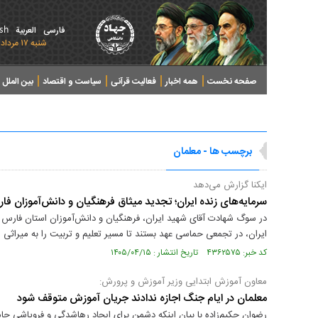
ish
فارسی
العربیة
شنبه ۱۷ مرداد ۱۴۰۵ - 2026 August 08
صفحه نخست
همه اخبار
فعالیت قرآنی
سیاست و اقتصاد
بین الملل
پرونده های خبری
برچسب ها - معلمان
ایکنا گزارش می‌دهد
سرمایه‌های زنده ایران؛ تجدید میثاق فرهنگیان و دانش‌آموزان فا
در سوگ شهادت آقای شهید ایران، فرهنگیان و دانش‌آموزان استان فارس با
ایران، در تجمعی حماسی عهد بستند تا مسیر تعلیم و تربیت را به میراثی م
کد خبر: ۴۳۶۲۵۷۵ تاریخ انتشار : ۱۴۰۵/۰۴/۱۵
معاون آموزش ابتدایی وزیر آموزش و پرورش:
معلمان در ایام جنگ اجازه ندادند جریان آموزش متوقف شود
رضوان حکیم‌زاده با بیان اینکه دشمن برای ایجاد رهاشدگی و فروپاشی جامع