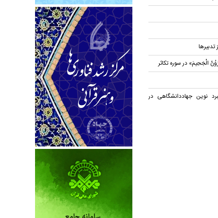
ز تدبیرها
نَّ الْجَحِیمَ» در سوره تکاثر
برد نوین جهاددانشگاهی در