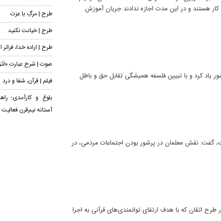
ار هستند و در این مدت اجازه ندادند جریان آموزش
طرح | مرگِ با عزت
طرح | خیانت نکنید
طرح | اراده خدا، فراتر ا
صوت | شرح عبارت «لَتَرَوُ
ور یاد کرد و با تبیین فلسفه همیشگی تقابل حق و باطل
فیلم | قرآن، شفا و درد
بلوغ و کارآمدی؛ راه
آستانه نیم‌قرن فعالیت
ست، گفت: نقش معلمان در پرشور بودن اجتماعات مردمی، در
یک هزار و ۳۰۰ آموزگار این استان در طرح اتقان که با هدف ارتقای توانمندی‌های قرآنی به اجرا