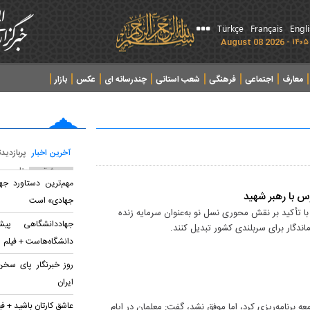
Türkçe
Français
Engl
معارف
اجتماعی
فرهنگی
شعب استانی
چندرسانه ای
عکس
بازار
آخرین اخبار
پربازدید
پربحث ترین عناوین
مهم‌ترین دستاورد جه
رس با رهبر شهید
جهادی» است
 تأکید بر نقش محوری نسل نو به‌عنوان سرمایه زنده
جهاددانشگاهی پی
اندگار برای سربلندی کشور تبدیل کنند.
دانشگاه‌هاست + فیلم
روز خبرنگار پای سخن
ایران
عاشق کارتان باشید + فی
ه برنامه‌ریزی کرد، اما موفق نشد، گفت: معلمان در ایام