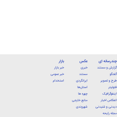
چندرسانه ای
عکس
بازار
گزارش و مستند
خبری
خبر بازار
گفتگو
مستند
خبر عمومی
طرح و تصویر
ایرانگردی
استخدام
فتوتیتر
استان‌ها
اینفوگرافیک
چهره ها
انعکاس اخبار
منابع خارجی
دیدنی و شنیدنی
شهروندی
مجله رایحه