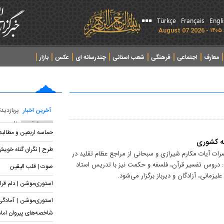
Türkçe
Français
Engl
معارف
اجتماعی
فرهنگی
شعب استانی
چندرسانه ای
عکس
بازار
آخرین اخبار
پربازدید
پربحث ترین عناوین
حماسه اربعین و مطالب
ه کشوری
طرح | نگران گناه خوی
ات آیات مکارم شیرازی و سبحانی از مراجع عظام تقلید در
دروس تفسیر قرآن، فلسفه و حکمت نیز با تدریس استاد
صوت | قلب الیقین
زمانی، آزادگان و دیرباز برگزار می‌شود.
استوری‌موشن | دلم قرار
استوری‌موشن | آمادگی 
شاخصه‌های پیروان اما