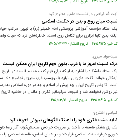
کد خبر: ۴۳۶۶۰۶۳ تاریخ انتشار : ۱۴۰۵/۰۵/۰۳
آیت‌الله فیاضی در نشست علمی مطرح کرد
نسبت میان روح و بدن در حکمت اسلامی
یک استاد مؤسسه آموزشی پژوهشی امام خمینی(ره) با تبیین مراتب حیات، 
اینکه بدن تنها ابزاری برای تکامل روح است، خاطرنشان کرد که حیات واقع
کد خبر: ۴۳۵۸۹۲۵ تاریخ انتشار : ۱۴۰۵/۰۳/۲۷
سیدجواد میری:
درک نسبت امروز ما با غرب، بدون فهم تاریخ ایران ممکن نیست
یک استاد دانشگاه با اشاره به اینکه برای فهم کتاب «مقام فلسفه در تاریخ
اردکانی خواند، گفت: داوری را نباید با برچسب غرب‌ستیزی توضیح داد؛ م
است. تا وقتی تاریخ ایران چه پیش از اسلام و چه در دوره اسلامی به‌در
نیز روشن نخواهد شد و نتیجه، سرگردانی فکری و ماندن در حاشیه تاریخ
کد خبر: ۴۳۵۵۶۱۵ تاریخ انتشار : ۱۴۰۵/۰۳/۱۱
کلباسی اشتری:
نباید سنت فکری خود را با عینک الگوهای بیرونی تعریف کرد
یک پژوهشگر فلسفه با تأکید بر ضرورت خوانش سنجش‌گرانه آثار رضا داوری
داوری درباره سنت اسلامی قرار داد و بر همان اساس، فلسفه اسلامی را ص