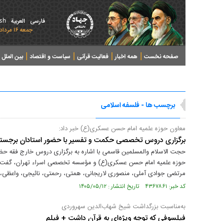
ish
فارسی
العربیة
جمعه ۱۶ مرداد ۱۴۰۵ - 2026 August 07
صفحه نخست
همه اخبار
فعالیت قرآنی
سیاست و اقتصاد
بین الملل
پرونده های خبری
برچسب ها - فلسفه اسلامی
معاون حوزه علمیه امام حسن عسکری(ع) خبر داد:
برگزاری دروس تخصصی حکمت و تفسیر با حضور استادان برجست
حجت الاسلام والمسلمین قاسمی با اشاره به برگزاری دروس خارج فقه حضر
حوزه علمیه امام حسن عسکری(ع) و مؤسسه تخصصی اسراء تهران، گفت: 
مرتضی جوادی آملی، منصوری لاریجانی، همتی، رحمتی، نائیجی، واعظی، علی
کد خبر: ۴۳۶۷۸۶۱ تاریخ انتشار : ۱۴۰۵/۰۵/۱۲
به‌مناسبت بزرگداشت شیخ شهاب‌الدین سهروردی
فیلسوفی که توجه ویژه‌ای به قرآن داشت + فیلم