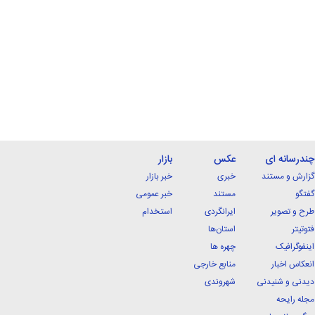
چندرسانه ای
عکس
بازار
گزارش و مستند
خبری
خبر بازار
گفتگو
مستند
خبر عمومی
طرح و تصویر
ایرانگردی
استخدام
فتوتیتر
استان‌ها
اینفوگرافیک
چهره ها
انعکاس اخبار
منابع خارجی
دیدنی و شنیدنی
شهروندی
مجله رایحه