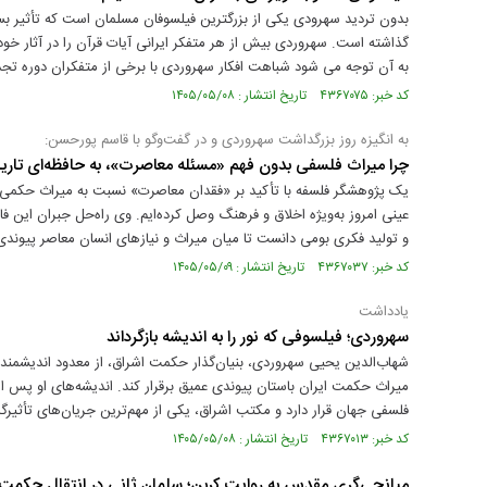
بدون تردید سهرودی یکی از بزرگترین فیلسوفان مسلمان است که تأثیر بسی
گذاشته است. سهروردی بیش از هر متفکر ایرانی آیات قرآن را در آثار خود
به آن توجه می شود شباهت افکار سهروردی با برخی از متفکران دوره ت
کد خبر: ۴۳۶۷۰۷۵ تاریخ انتشار : ۱۴۰۵/۰۵/۰۸
به انگیزه روز بزرگداشت سهروردی و در گفت‌وگو با قاسم پورحسن:
چرا میراث فلسفی بدون فهم «مسئله معاصرت»، به حافظه‌ای تاری
یک پژوهشگر فلسفه با تأکید بر «فقدان معاصرت» نسبت به میراث حکمی و
عینی امروز به‌ویژه اخلاق و فرهنگ وصل کرده‌ایم. وی راه‌حل جبران این فاص
و تولید فکری بومی دانست تا میان میراث و نیازهای انسان معاصر پیوندی 
کد خبر: ۴۳۶۷۰۳۷ تاریخ انتشار : ۱۴۰۵/۰۵/۰۹
یادداشت
سهروردی؛ فیلسوفی که نور را به اندیشه بازگرداند
شهاب‌الدین یحیی سهروردی، بنیان‌گذار حکمت اشراق، از معدود اندیشمند
میراث حکمت ایران باستان پیوندی عمیق برقرار کند. اندیشه‌های او پ
فلسفی جهان قرار دارد و مکتب اشراق، یکی از مهم‌ترین جریان‌های تأثیرگذا
کد خبر: ۴۳۶۷۰۱۳ تاریخ انتشار : ۱۴۰۵/۰۵/۰۸
میانجی‌گری مقدس به روایت کربن؛ سلمان ثانی در انتقال حکم