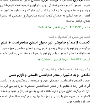
رئیس انجمن آثار و مفاخر فرهنگی ایران در آیین گرامیداشت شهاب‌الد
پارسی و فلسفه یونان اشاره کرد و گفت: این جایگاه واسطه‌ای، به تعبیر 
اتصال جامعه ایرانی به خاندان نبوت است؛ میانجی‌گری مقدسی که بستر 
بعدی فراهم ساخت.
کد خبر: ۴۳۶۶۹۷۳ تاریخ انتشار : ۱۴۰۵/۰۵/۰۷
قاسم پورحسن در گفت‌وگو با ایکنا:
گسست از مبدأ و فراموشی نور، بحران انسان معاصر است + فیلم
چگونه می‌توانیم به رنج‌ها و بحران‌های روحی انسان معاصر پاسخ دهیم. آی
به حقیقت انسان انجامید، یا می‌توانیم با رجوع به سنت‌های حکمی خود در
کد خبر: ۴۳۶۶۸۹۴ تاریخ انتشار : ۱۴۰۵/۰۵/۰۸
یک پژوهشگر فلسفه اسلامی تشریح کرد
نگاهی نو به عاشورا از منظر علم‌النفس فلسفی و قوای نفس
حجت‌الاسلام والمسلمین مصطفی عزیزی علویچه با رویکردی نو، در نشست
آن»، این رخداد عظیم را از منظر «علم‌النفس فلسفی» مورد بررسی قرار داد.
کرد که چگونه تقابل میان «قوه عاقله» (منور به نور فطرت) و «قوه واهمه» 
انسان‌ها در جبهه حق یا باطل در روز عاشورا بود و چگونه خطابه‌های اما
بند قوه واهمه بود.