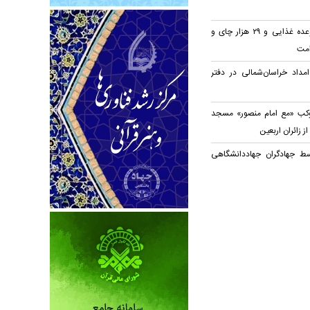
توزیع روزانه ۲۰ هزار وعده غذایی و ۲۹ هزار چای و
امت
مداد خراسان‌شمالی در دفتر
وکب «مع امام منصور» مسجد
ز زائران اربعین
سط جهادگران جهاد‌دانشگاهی