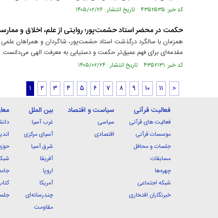
کد خبر: ۴۳۵۲۵۳۵ تاریخ انتشار : ۱۴۰۵/۰۲/۲۶
حکمت در محضر استاد حشمت‌پور؛ روایتی از علم، اخلاق و ممارس
همزمان با سالگرد درگذشت استاد حشمت‌پور، شاگردان و همراهان علمی او 
مقدمه‌ای برای فهم عمیق‌تر حکمت و دستیابی به معرفت الهی می‌دانست.
کد خبر: ۴۳۵۲۱۳۱ تاریخ انتشار : ۱۴۰۵/۰۲/۲۴
۱
۲
۳
۴
۵
۶
۷
۸
۹
۱۰
۱۱
>
فعالیت قرآنی
سیاست و اقتصاد
بین الملل
معا
فعالیت های قرآنی
سیاسی
غرب آسیا
دانش
موسسات قرآنی
اقتصادی
آسیای مرکزی
اندی
جلسات و محافل
شرق آسیا
حوزه
مسابقات
آفریقا
شبکه
چهره‌ها
اروپا
جامع
شبکه اجتماعی
آمریکا
کتاب
خبرنگاران افتخاری
چندرسانه‌ای
جلسا
مقاومت