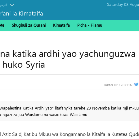
فارسی
r'ani la Kimataifa
ote
Shughuli za Qurani
Kimataifa
Picha‎ - Filamu‎
ina katika ardhi yao yachunguzwa
a huko Syria
Habari ID:
1707116
Wapalestina Katika Ardhi yao" litafanyika tarehe 23 Novemba katika mji mku
wa ngazi za juu Waislamu na wasiokuwa Waislamu.
l Aziz Said, Katibu Mkuu wa Kongamano la Kitaifa la Kutetea Qud