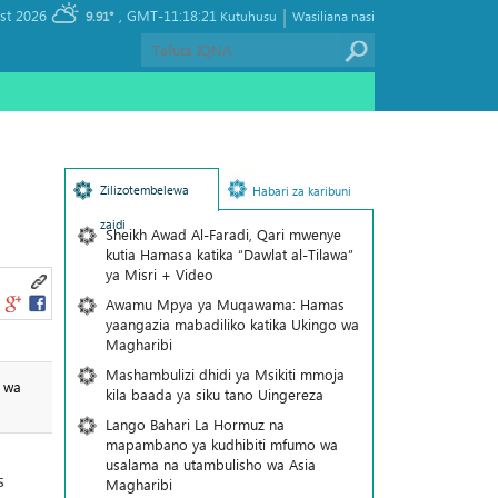
|
, Saturday 08 August 2026
GMT-11:18:21
9.91°
Kutuhusu
Wasiliana nasi
Zilizotembelewa
Habari za karibuni
zaidi
Sheikh Awad Al-Faradi, Qari mwenye
kutia Hamasa katika “Dawlat al-Tilawa”
ya Misri + Video
Awamu Mpya ya Muqawama: Hamas
yaangazia mabadiliko katika Ukingo wa
Magharibi
Mashambulizi dhidi ya Msikiti mmoja
u wa
kila baada ya siku tano Uingereza
Lango Bahari La Hormuz na
mapambano ya kudhibiti mfumo wa
usalama na utambulisho wa Asia
s
Magharibi