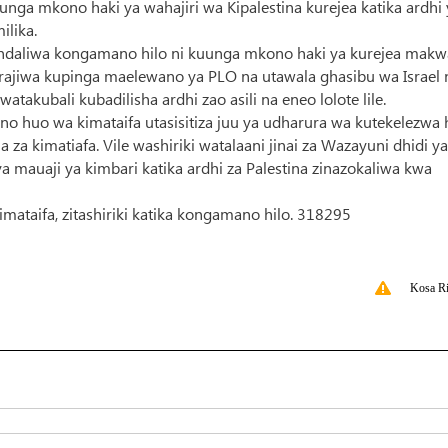
a mkono haki ya wahajiri wa Kipalestina kurejea katika ardhi
lika.
andaliwa kongamano hilo ni kuunga mkono haki ya kurejea mak
tarajiwa kupinga maelewano ya PLO na utawala ghasibu wa Israel 
takubali kubadilisha ardhi zao asili na eneo lolote lile.
huo wa kimataifa utasisitiza juu ya udharura wa kutekelezwa 
 za kimatiafa. Vile washiriki watalaani jinai za Wazayuni dhidi ya
 mauaji ya kimbari katika ardhi za Palestina zinazokaliwa kwa
Kimataifa, zitashiriki katika kongamano hilo. 318295
Kosa Ri