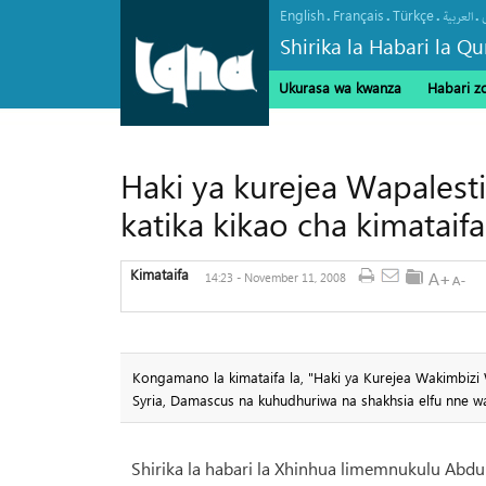
English
Français
Türkçe
.
.
.
.
العربیة
Shirika la Habari la Qu
Ukurasa wa kwanza
Habari z
Haki ya kurejea Wapalest
katika kikao cha kimataif
Kimataifa
14:23 - November 11, 2008
Kongamano la kimataifa la, "Haki ya Kurejea Wakimbizi 
Syria, Damascus na kuhudhuriwa na shakhsia elfu nne 
Shirika la habari la Xhinhua limemnukulu Abdu