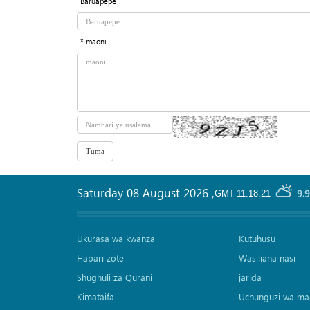
Baruapepe
* maoni
Saturday 08 August 2026
,
9.
GMT-11:18:21
Ukurasa wa kwanza
Kutuhusu
Habari zote
Wasiliana nasi
Shughuli za Qurani
jarida
Kimataifa
Uchunguzi wa ma