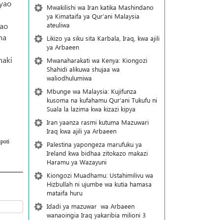
 yao
Mwakilishi wa Iran katika Mashindano
ya Kimataifa ya Qur’ani Malaysia
ateuliwa
wao
na
Likizo ya siku sita Karbala, Iraq, kwa ajili
ya Arbaeen
haki
Mwanaharakati wa Kenya: Kiongozi
Shahidi alikuwa shujaa wa
waliodhulumiwa
Mbunge wa Malaysia: Kujifunza
kusoma na kufahamu Qur’ani Tukufu ni
Suala la lazima kwa kizazi kipya
Iran yaanza rasmi kutuma Mazuwari
Iraq kwa ajili ya Arbaeen
poti
Palestina yapongeza marufuku ya
Ireland kwa bidhaa zitokazo makazi
Haramu ya Wazayuni
Kiongozi Muadhamu: Ustahimilivu wa
Hizbullah ni ujumbe wa kutia hamasa
mataifa huru
Idadi ya mazuwar wa Arbaeen
wanaoingia Iraq yakaribia milioni 3