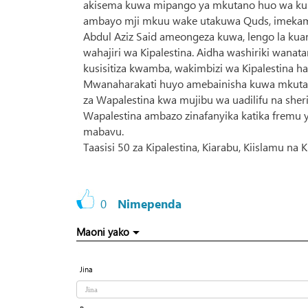
akisema kuwa mipango ya mkutano huo wa kuung
ambayo mji mkuu wake utakuwa Quds, imekami
Abdul Aziz Said ameongeza kuwa, lengo la ku
wahajiri wa Kipalestina. Aidha washiriki wana
kusisitiza kwamba, wakimbizi wa Kipalestina hawa
Mwanaharakati huyo amebainisha kuwa mkutano 
za Wapalestina kwa mujibu wa uadilifu na sheria
Wapalestina ambazo zinafanyika katika fremu ya
mabavu.
Taasisi 50 za Kipalestina, Kiarabu, Kiislamu na 
0
Nimependa
Maoni yako
Jina