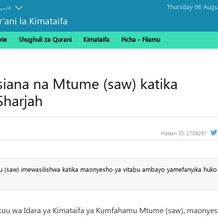
فارسی
r'ani la Kimataifa
ote
Shughuli za Qurani
Kimataifa
Picha‎ - Filamu‎
iana na Mtume (saw) katika
Sharjah
Habari ID:
1708287
u (saw) imewasilishwa katika maonyesho ya vitabu ambayo yamefanyika huko
 mkuu wa Idara ya Kimataifa ya Kumfahamu Mtume (saw), maonye