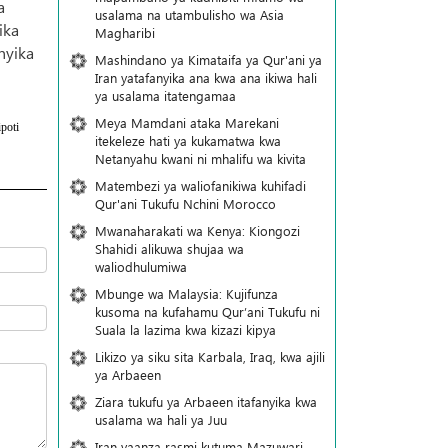
a
usalama na utambulisho wa Asia
ika
Magharibi
nyika
Mashindano ya Kimataifa ya Qur'ani ya
Iran yatafanyika ana kwa ana ikiwa hali
ya usalama itatengamaa
Meya Mamdani ataka Marekani
poti
itekeleze hati ya kukamatwa kwa
Netanyahu kwani ni mhalifu wa kivita
Matembezi ya waliofanikiwa kuhifadi
Qur'ani Tukufu Nchini Morocco
Mwanaharakati wa Kenya: Kiongozi
Shahidi alikuwa shujaa wa
waliodhulumiwa
Mbunge wa Malaysia: Kujifunza
kusoma na kufahamu Qur’ani Tukufu ni
Suala la lazima kwa kizazi kipya
Likizo ya siku sita Karbala, Iraq, kwa ajili
ya Arbaeen
Ziara tukufu ya Arbaeen itafanyika kwa
usalama wa hali ya Juu
Iran yaanza rasmi kutuma Mazuwari