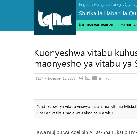
English
Français
Türkçe
.
.
.
.
العربیة
Shirika la Habari la Qu
Ukurasa wa kwanza
Habari z
Kuonyeshwa vitabu kuhus
maonyesho ya vitabu ya 
11:04 - November 15, 2008
Idadi kubwa ya vitabu vinavyohusiana na Mtume Mtukuf
Sharjah katika Umoja wa Falme za Kiarabu.
Kwa mujibu wa Adel bin Ali as-Sha'ri, katibu