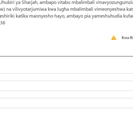
Uhubiri ya Sharjah, ambapo vitabu mbalimbali vinavyozungumzi
w) na vilivyotarjumiwa kwa lugha mbalimbali vimeonyeshwa kat
eshiriki katika maonyesho hayo, ambayo pia yameshuhudia kufa
836
Kosa Ri