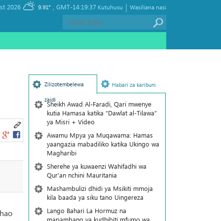
|
, Thursday 06 August 2026
GMT-14:19:37
9.91°
Kutuhusu
Wasiliana nasi
Zilizotembelewa
Habari za karibuni
zaidi
Sheikh Awad Al-Faradi, Qari mwenye
kutia Hamasa katika “Dawlat al-Tilawa”
ya Misri + Video
Awamu Mpya ya Muqawama: Hamas
yaangazia mabadiliko katika Ukingo wa
Magharibi
Sherehe ya kuwaenzi Wahifadhi wa
Qur'an nchini Mauritania
Mashambulizi dhidi ya Msikiti mmoja
kila baada ya siku tano Uingereza
Lango Bahari La Hormuz na
shao
mapambano ya kudhibiti mfumo wa