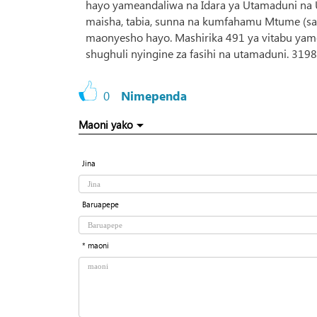
hayo yameandaliwa na Idara ya Utamaduni na 
maisha, tabia, sunna na kumfahamu Mtume (sa
maonyesho hayo. Mashirika 491 ya vitabu yam
shughuli nyingine za fasihi na utamaduni. 319
0
Nimependa
Maoni yako
Jina
Baruapepe
* maoni