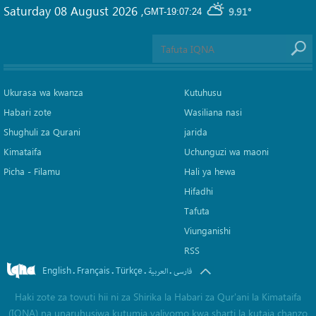
Saturday 08 August 2026
,
9.91°
GMT-19:07:24
Ukurasa wa kwanza
Kutuhusu
Habari zote
Wasiliana nasi
Shughuli za Qurani
jarida
Kimataifa
Uchunguzi wa maoni
Picha‎ - Filamu‎
Hali ya hewa
Hifadhi
Tafuta
Viunganishi
RSS
English
Français
Türkçe
.
.
.
.
فارسی
العربیة
Haki zote za tovuti hii ni za Shirika la Habari za Qur'ani la Kimataifa
(IQNA) na unaruhusiwa kutumia yaliyomo kwa sharti la kutaja chanzo