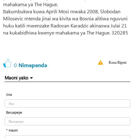
mahakama ya The Hague.
Itakumbukwa kuwa Aprili Mosi mwaka 2008, Slobodan
Milosevic mtenda jinai wa kivita wa Bosnia alitiwa nguvuni
huku katili mwenzake Radovan Karadzic akinaswa Julai 21
na kukabidhiwa kwenye mahakama ya The Hague. 320285
Kosa Ripoti
0
Nimependa
Maoni yako
Jina
Baruapepe
* maoni