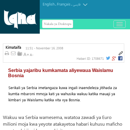
English
Français
.
.
فارسی
Nakala ya Desktopu
باز
و
بسته
کردن
منو
Kimataifa
11:51 - November 16, 2008
Habari ID:
1708671
Serbia yajaribu kumkamata aliyewaua Waislamu
Bosnia
Serikali ya Serbia imetangaza kuwa ingali inaendeleza jitihada za
kumtia mbaroni mmoja kati ya wahusika wakuu katika mauaji ya
kimbari ya Waislamu katika vita vya Bosnia.
Wakuu wa Serbia wamesema, watatoa zawadi ya Euro
milioni moja kwa yeyote atakayetoa habari kuhusu maficho