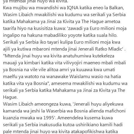
ya mtendai jinai huyo wa kivita.
Kwa mujibu wa mwandishi wa IQNA katika eneo la Balkan,
Wasim Libaich mwakilishi wa kudumu wa serikali ya Serbia
katika Mahakama ya Jinai za Kivita ya The Hague ametoa
taarifa hiyo na kusisitiza kuwa: 'zawadi ya Euro milioni moja
ingalipo na hakuna mabadiliko yoyote katika suala hilo.
Serikali ya Serbia iko tayari kulipa Euro milioni moja kwa
ajili ya kutiwa mbaroni mtenda jinai Jenerali Ratko Mladic' .
"Mtenda jinai huyu wa kivita anatuhumiwa kutekeleza
mauaji ya kimbari katika vita vilivyojiri maeneo mbali mbali
ya Bosnia na vile vile alitoa amri ya kuuawa kwa umati
maelfu ya watoto na wanawake Waislamu wasio na hatia
katika vita vya Bosnia", amesema mwakilishi wa kudumu wa
serikali ya Serbia katika Mahakama ya Jinai za Kivita ya The
Hague.
Wasim Libaich ameongeza kuwa, 'Jenerali huyu aliyekuwa
kamanda wa jeshi la Waserbia wa Bosnia alienda mafichoni
kuanzia mwaka wa 1995'. Ameendelea kusema kuwa
serikali ya Serbia inakusudia kutoa ushirikiano kamili hadi
pale mtenda jinai huyo wa kivita atakapofikishwa katika