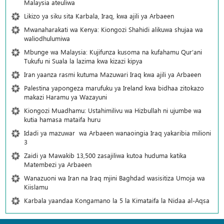
Malaysia ateuliwa
Likizo ya siku sita Karbala, Iraq, kwa ajili ya Arbaeen
Mwanaharakati wa Kenya: Kiongozi Shahidi alikuwa shujaa wa
waliodhulumiwa
Mbunge wa Malaysia: Kujifunza kusoma na kufahamu Qur’ani
Tukufu ni Suala la lazima kwa kizazi kipya
Iran yaanza rasmi kutuma Mazuwari Iraq kwa ajili ya Arbaeen
Palestina yapongeza marufuku ya Ireland kwa bidhaa zitokazo
makazi Haramu ya Wazayuni
Kiongozi Muadhamu: Ustahimilivu wa Hizbullah ni ujumbe wa
kutia hamasa mataifa huru
Idadi ya mazuwar wa Arbaeen wanaoingia Iraq yakaribia milioni
3
Zaidi ya Mawakib 13,500 zasajiliwa kutoa huduma katika
Matembezi ya Arbaeen
Wanazuoni wa Iran na Iraq mjini Baghdad wasisitiza Umoja wa
Kiislamu
Karbala yaandaa Kongamano la 5 la Kimataifa la Nidaa al-Aqsa