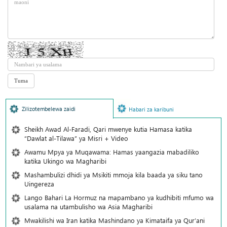
Zilizotembelewa zaidi
Habari za karibuni
Sheikh Awad Al-Faradi, Qari mwenye kutia Hamasa katika
“Dawlat al-Tilawa” ya Misri + Video
Awamu Mpya ya Muqawama: Hamas yaangazia mabadiliko
katika Ukingo wa Magharibi
Mashambulizi dhidi ya Msikiti mmoja kila baada ya siku tano
Uingereza
Lango Bahari La Hormuz na mapambano ya kudhibiti mfumo wa
usalama na utambulisho wa Asia Magharibi
Mwakilishi wa Iran katika Mashindano ya Kimataifa ya Qur’ani