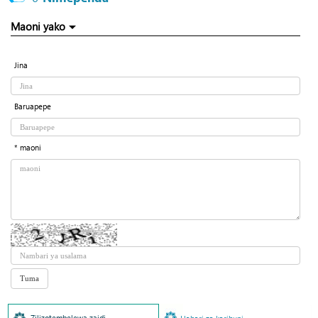
Maoni yako
Jina
Baruapepe
* maoni
Zilizotembelewa zaidi