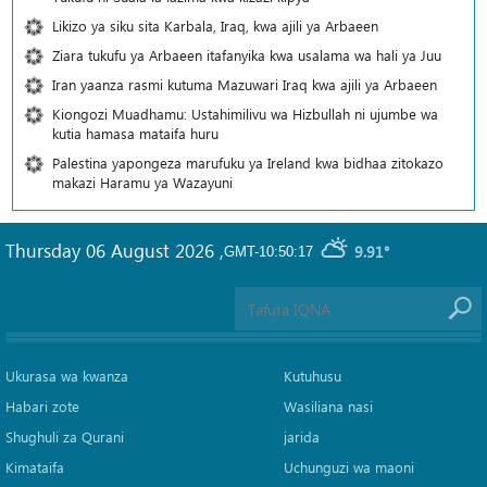
Likizo ya siku sita Karbala, Iraq, kwa ajili ya Arbaeen
Ziara tukufu ya Arbaeen itafanyika kwa usalama wa hali ya Juu
Iran yaanza rasmi kutuma Mazuwari Iraq kwa ajili ya Arbaeen
Kiongozi Muadhamu: Ustahimilivu wa Hizbullah ni ujumbe wa
kutia hamasa mataifa huru
Palestina yapongeza marufuku ya Ireland kwa bidhaa zitokazo
makazi Haramu ya Wazayuni
Thursday 06 August 2026
,
9.91°
GMT-10:50:17
Ukurasa wa kwanza
Kutuhusu
Habari zote
Wasiliana nasi
Shughuli za Qurani
jarida
Kimataifa
Uchunguzi wa maoni