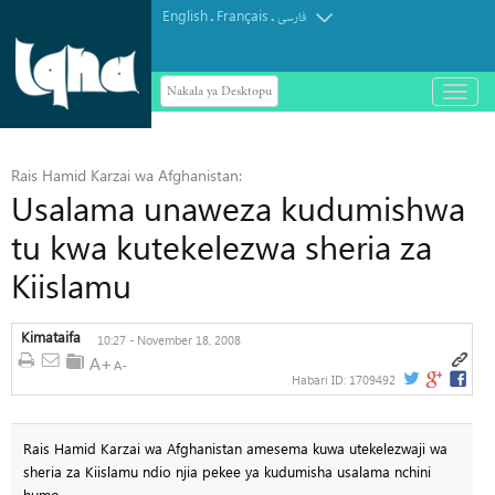
English
Français
.
.
فارسی
Nakala ya Desktopu
باز
و
بسته
کردن
منو
Rais Hamid Karzai wa Afghanistan:
Usalama unaweza kudumishwa
tu kwa kutekelezwa sheria za
Kiislamu
Kimataifa
10:27 - November 18, 2008
Habari ID:
1709492
Rais Hamid Karzai wa Afghanistan amesema kuwa utekelezwaji wa
sheria za Kiislamu ndio njia pekee ya kudumisha usalama nchini
humo.