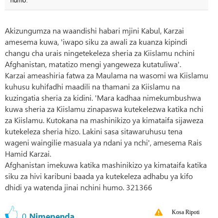
Akizungumza na waandishi habari mjini Kabul, Karzai
amesema kuwa, 'iwapo siku za awali za kuanza kipindi
changu cha urais ningetekeleza sheria za Kiislamu nchini
Afghanistan, matatizo mengi yangeweza kutatuliwa'.
Karzai ameashiria fatwa za Maulama na wasomi wa Kiislamu
kuhusu kuhifadhi maadili na thamani za Kiislamu na
kuzingatia sheria za kidini. 'Mara kadhaa nimekumbushwa
kuwa sheria za Kiislamu zinapaswa kutekelezwa katika nchi
za Kiislamu. Kutokana na mashinikizo ya kimataifa sijaweza
kutekeleza sheria hizo. Lakini sasa sitawaruhusu tena
wageni waingilie masuala ya ndani ya nchi', amesema Rais
Hamid Karzai.
Afghanistan imekuwa katika mashinikizo ya kimataifa katika
siku za hivi karibuni baada ya kutekeleza adhabu ya kifo
dhidi ya watenda jinai nchini humo. 321366
Kosa Ripoti
0
Nimependa