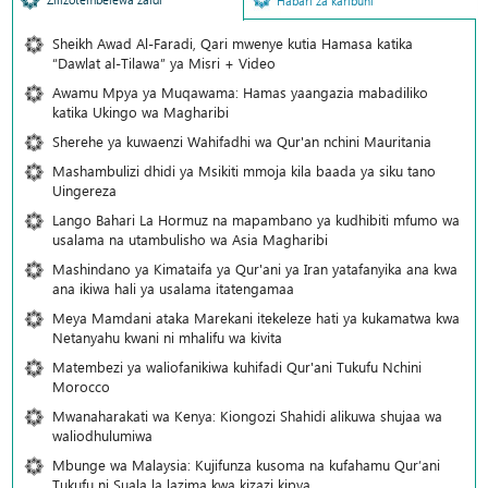
Habari za karibuni
Sheikh Awad Al-Faradi, Qari mwenye kutia Hamasa katika
“Dawlat al-Tilawa” ya Misri + Video
Awamu Mpya ya Muqawama: Hamas yaangazia mabadiliko
katika Ukingo wa Magharibi
Sherehe ya kuwaenzi Wahifadhi wa Qur'an nchini Mauritania
Mashambulizi dhidi ya Msikiti mmoja kila baada ya siku tano
Uingereza
Lango Bahari La Hormuz na mapambano ya kudhibiti mfumo wa
usalama na utambulisho wa Asia Magharibi
Mashindano ya Kimataifa ya Qur'ani ya Iran yatafanyika ana kwa
ana ikiwa hali ya usalama itatengamaa
Meya Mamdani ataka Marekani itekeleze hati ya kukamatwa kwa
Netanyahu kwani ni mhalifu wa kivita
Matembezi ya waliofanikiwa kuhifadi Qur'ani Tukufu Nchini
Morocco
Mwanaharakati wa Kenya: Kiongozi Shahidi alikuwa shujaa wa
waliodhulumiwa
Mbunge wa Malaysia: Kujifunza kusoma na kufahamu Qur’ani
Tukufu ni Suala la lazima kwa kizazi kipya