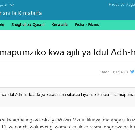
فارسی
r'ani la Kimataifa
ote
Shughuli za Qurani
Kimataifa
Picha‎ - Filamu‎
ada ya Hija
 mapumziko kwa ajili ya Idul Adh-
Habari ID:
1714863
wa Idul Adh-ha baada ya kusadifiana sikukuu hiyo na siku rasmi za mapumzi
gaza kwamba ingawa ofisi ya Waziri Mkuu ilikuwa imetangaza liki
e 11, wananchi waliowengi wametaka likizo rasmi iongezwe na k