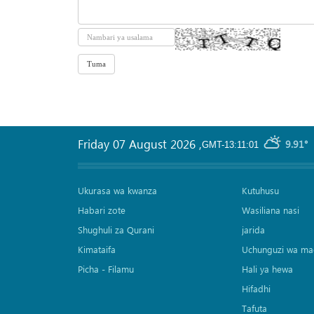
Friday 07 August 2026
,
9.91°
GMT-13:11:01
Ukurasa wa kwanza
Kutuhusu
Habari zote
Wasiliana nasi
Shughuli za Qurani
jarida
Kimataifa
Uchunguzi wa ma
Picha‎ - Filamu‎
Hali ya hewa
Hifadhi
Tafuta