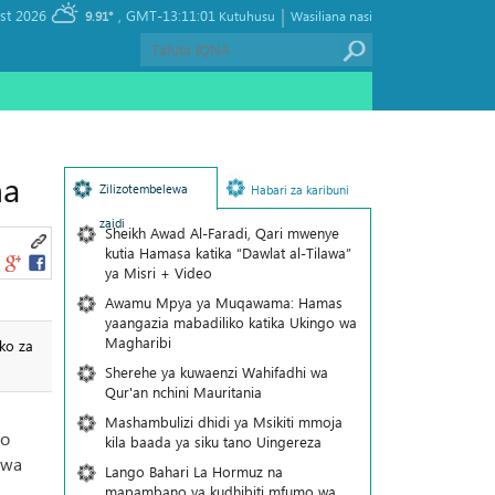
|
, Friday 07 August 2026
GMT-13:11:01
9.91°
Kutuhusu
Wasiliana nasi
ha
Zilizotembelewa
Habari za karibuni
zaidi
Sheikh Awad Al-Faradi, Qari mwenye
kutia Hamasa katika “Dawlat al-Tilawa”
ya Misri + Video
Awamu Mpya ya Muqawama: Hamas
yaangazia mabadiliko katika Ukingo wa
Magharibi
ko za
Sherehe ya kuwaenzi Wahifadhi wa
Qur'an nchini Mauritania
Mashambulizi dhidi ya Msikiti mmoja
zo
kila baada ya siku tano Uingereza
uwa
Lango Bahari La Hormuz na
mapambano ya kudhibiti mfumo wa