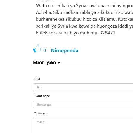
Watu na serikali ya Syria sawia na nchi nyingi
Adh-ha. Siku kadhaa kabla ya sikukuu hizo w
kusherehekea sikukuu hizo za Kiislamu. Kutoka
serikali ya Syria kwa kawaida huongeza idadi y
kutekeleza suna hiyo muhimu. 328472
0
Nimependa
Maoni yako
Jina
Baruapepe
* maoni