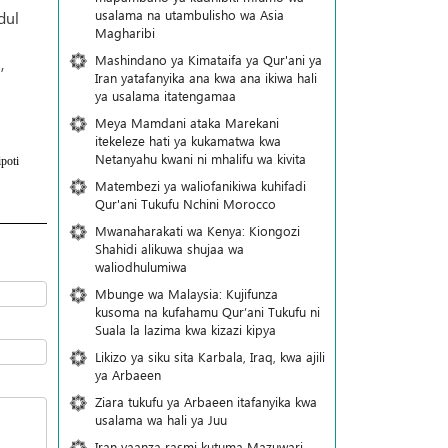
usalama na utambulisho wa Asia
dul
Magharibi
Mashindano ya Kimataifa ya Qur'ani ya
,
Iran yatafanyika ana kwa ana ikiwa hali
ya usalama itatengamaa
Meya Mamdani ataka Marekani
itekeleze hati ya kukamatwa kwa
Netanyahu kwani ni mhalifu wa kivita
poti
Matembezi ya waliofanikiwa kuhifadi
Qur'ani Tukufu Nchini Morocco
Mwanaharakati wa Kenya: Kiongozi
Shahidi alikuwa shujaa wa
waliodhulumiwa
Mbunge wa Malaysia: Kujifunza
kusoma na kufahamu Qur’ani Tukufu ni
Suala la lazima kwa kizazi kipya
Likizo ya siku sita Karbala, Iraq, kwa ajili
ya Arbaeen
Ziara tukufu ya Arbaeen itafanyika kwa
usalama wa hali ya Juu
Iran yaanza rasmi kutuma Mazuwari