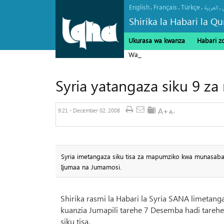
English
Français
Türkçe
.
.
.
.
العربیة
Shirika la Habari la Qu
Ukurasa wa kwanza
Habari z
Wakenya 6,000 kushiriki katika Ib
Syria yatangaza siku 9 za
9:21 - December 02, 2008
Syria imetangaza siku tisa za mapumziko kwa munasaba 
Ijumaa na Jumamosi.
Shirika rasmi la Habari la Syria SANA limetan
kuanzia Jumapili tarehe 7 Desemba hadi tareh
siku tisa.