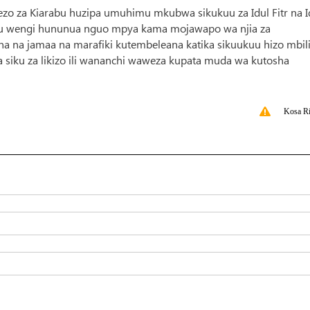
nezo za Kiarabu huzipa umuhimu mkubwa sikukuu za Idul Fitr na I
atu wengi hununua nguo mpya kama mojawapo wa njia za
na na jamaa na marafiki kutembeleana katika sikuukuu hizo mbili
a siku za likizo ili wananchi waweza kupata muda wa kutosha
Kosa Ri