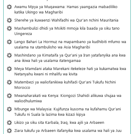
Awamu Mpya ya Muqawama: Hamas yaangazia mabadiliko
katika Ukingo wa Magharibi
Sherehe ya kuwaenzi Wahifadhi wa Qur'an nchini Mauritania
Mashambulizi dhidi ya Msikiti mmoja kila baada ya siku tano
Uingereza
Lango Bahari La Hormuz na mapambano ya kudhibiti mfumo wa
usalama na utambulisho wa Asia Magharibi
Mashindano ya Kimataifa ya Qur'ani ya Iran yatafanyika ana kwa
ana ikiwa hali ya usalama itatengamaa
Meya Mamdani ataka Marekani itekeleze hati ya kukamatwa kwa
Netanyahu kwani ni mhalifu wa kivita
Matembezi ya waliofanikiwa kuhifadi Qur'ani Tukufu Nchini
Morocco
Mwanaharakati wa Kenya: Kiongozi Shahidi alikuwa shujaa wa
waliodhulumiwa
Mbunge wa Malaysia: Kujifunza kusoma na kufahamu Qur’ani
Tukufu ni Suala la lazima kwa kizazi kipya
Likizo ya siku sita Karbala, Iraq, kwa ajili ya Arbaeen
Ziara tukufu ya Arbaeen itafanyika kwa usalama wa hali ya Juu