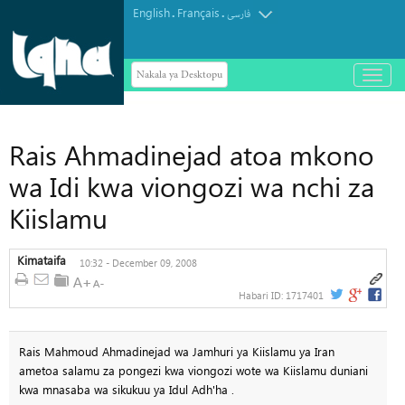
English
Français
.
.
فارسی
Nakala ya Desktopu
باز
و
بسته
کردن
منو
Rais Ahmadinejad atoa mkono
wa Idi kwa viongozi wa nchi za
Kiislamu
Kimataifa
10:32 - December 09, 2008
Habari ID:
1717401
Rais Mahmoud Ahmadinejad wa Jamhuri ya Kiislamu ya Iran
ametoa salamu za pongezi kwa viongozi wote wa Kiislamu duniani
kwa mnasaba wa sikukuu ya Idul Adh'ha .