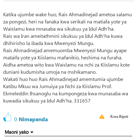
Katika ujumbe wake huo, Rais Ahmadinejad ametoa salamu
za pongezi, heri na fanaka kwa serikali na matiafa yote ya
Waislamu kwa mnasaba wa sikukuu ya Idul Adh'ha.
Rais wa Iran ameitathmini sikukuu ya Idul Adh'ha kuwa
dhihirisho la ibada kwa Mwenyezi Mungu.
Rais Ahmadinejad amemuomba Mwenyezi Mungu ayape
mataifa yote ya Kiislamu mafanikio, heshima na furaha.
Aidha ametoa wito kwa Waislamu na nchi za Kiislamu kote
duniani kudumisha umoja na mshikamano.
Wakati huo huo Rais Ahmadinejad amemtumia ujumbe
Katibu Mkuu wa Jumuiya ya Nchi za Kiislamu Prof.
Ekmeleddin Ihsanoglu na kumpongeza kwa munasaba wa
kuwadia sikukuu ya Idul Adh'ha. 331657
Kosa Ripoti
0
Nimependa
Maoni yako