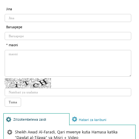
Jina
Baruapepe
* maoni
Zilizotembelewa zaidi
Habari za karibuni
Sheikh Awad Al-Faradi, Qari mwenye kutia Hamasa katika
“Dawlat al-Tilawa” ya Misri + Video