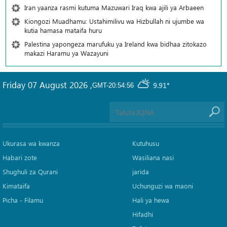
Iran yaanza rasmi kutuma Mazuwari Iraq kwa ajili ya Arbaeen
Kiongozi Muadhamu: Ustahimilivu wa Hizbullah ni ujumbe wa
kutia hamasa mataifa huru
Palestina yapongeza marufuku ya Ireland kwa bidhaa zitokazo
makazi Haramu ya Wazayuni
Friday 07 August 2026
,
9.91°
GMT-20:54:56
Ukurasa wa kwanza
Kutuhusu
Habari zote
Wasiliana nasi
Shughuli za Qurani
jarida
Kimataifa
Uchunguzi wa maoni
Picha‎ - Filamu‎
Hali ya hewa
Hifadhi