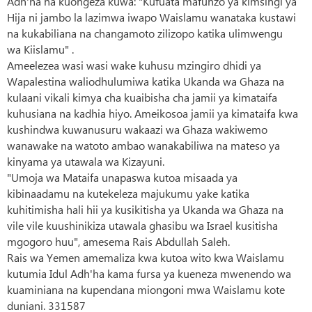
Adh'ha na kuongeza kuwa: "Kufuata mafunzo ya kimsingi ya
Hija ni jambo la lazimwa iwapo Waislamu wanataka kustawi
na kukabiliana na changamoto zilizopo katika ulimwengu
wa Kiislamu" .
Ameelezea wasi wasi wake kuhusu mzingiro dhidi ya
Wapalestina waliodhulumiwa katika Ukanda wa Ghaza na
kulaani vikali kimya cha kuaibisha cha jamii ya kimataifa
kuhusiana na kadhia hiyo. Ameikosoa jamii ya kimataifa kwa
kushindwa kuwanusuru wakaazi wa Ghaza wakiwemo
wanawake na watoto ambao wanakabiliwa na mateso ya
kinyama ya utawala wa Kizayuni.
"Umoja wa Mataifa unapaswa kutoa misaada ya
kibinaadamu na kutekeleza majukumu yake katika
kuhitimisha hali hii ya kusikitisha ya Ukanda wa Ghaza na
vile vile kuushinikiza utawala ghasibu wa Israel kusitisha
mgogoro huu", amesema Rais Abdullah Saleh.
Rais wa Yemen amemaliza kwa kutoa wito kwa Waislamu
kutumia Idul Adh'ha kama fursa ya kueneza mwenendo wa
kuaminiana na kupendana miongoni mwa Waislamu kote
duniani. 331587