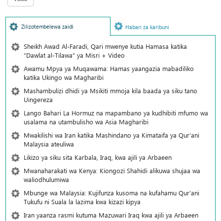
Zilizotembelewa zaidi
Habari za karibuni
Sheikh Awad Al-Faradi, Qari mwenye kutia Hamasa katika
“Dawlat al-Tilawa” ya Misri + Video
Awamu Mpya ya Muqawama: Hamas yaangazia mabadiliko
katika Ukingo wa Magharibi
Mashambulizi dhidi ya Msikiti mmoja kila baada ya siku tano
Uingereza
Lango Bahari La Hormuz na mapambano ya kudhibiti mfumo wa
usalama na utambulisho wa Asia Magharibi
Mwakilishi wa Iran katika Mashindano ya Kimataifa ya Qur’ani
Malaysia ateuliwa
Likizo ya siku sita Karbala, Iraq, kwa ajili ya Arbaeen
Mwanaharakati wa Kenya: Kiongozi Shahidi alikuwa shujaa wa
waliodhulumiwa
Mbunge wa Malaysia: Kujifunza kusoma na kufahamu Qur’ani
Tukufu ni Suala la lazima kwa kizazi kipya
Iran yaanza rasmi kutuma Mazuwari Iraq kwa ajili ya Arbaeen