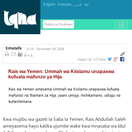
English
Français
.
.
فارسی
Nakala ya Desktopu
باز
و
بسته
کردن
منو
Kimataifa
10:16 - December 09, 2008
Habari ID:
1717403
Rais wa Yemen: Ummah wa Kiislamu unapaswa
kufuata mafunzo ya Hija
Rais wa Yemen amesema Ummah wa Kiislamu unapaswa kufuata
mafunzo na thamani za Hija, yaani umoja, mshikamano, udugu na
kuheshimiana.
Kwa mujibu wa gazeti la Saba la Yemen, Rais Abdullah Saleh
ameyasema hayo katika ujumbe wake kwa mnasaba wa Idul