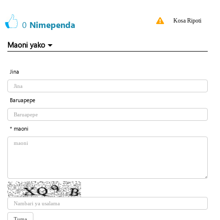
Kosa Ripoti
0
Nimependa
Maoni yako
Jina
Baruapepe
* maoni