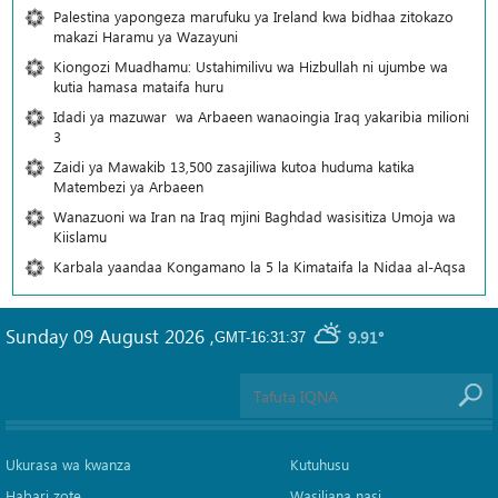
Palestina yapongeza marufuku ya Ireland kwa bidhaa zitokazo
makazi Haramu ya Wazayuni
Kiongozi Muadhamu: Ustahimilivu wa Hizbullah ni ujumbe wa
kutia hamasa mataifa huru
Idadi ya mazuwar wa Arbaeen wanaoingia Iraq yakaribia milioni
3
Zaidi ya Mawakib 13,500 zasajiliwa kutoa huduma katika
Matembezi ya Arbaeen
Wanazuoni wa Iran na Iraq mjini Baghdad wasisitiza Umoja wa
Kiislamu
Karbala yaandaa Kongamano la 5 la Kimataifa la Nidaa al-Aqsa
Sunday 09 August 2026
,
9.91°
GMT-16:31:37
Ukurasa wa kwanza
Kutuhusu
Habari zote
Wasiliana nasi