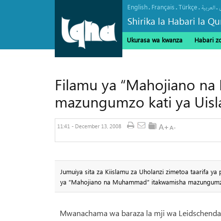
English
Français
Türkçe
.
.
.
.
العربیة
Shirika la Habari la Qu
Ukurasa wa kwanza
Habari z
Filamu ya “Mahojiano n
mazungumzo kati ya Uisl
11:41 - December 13, 2008
Jumuiya sita za Kiislamu za Uholanzi zimetoa taarifa y
ya “Mahojiano na Muhammad” itakwamisha mazungumzo 
Mwanachama wa baraza la mji wa Leidschendam