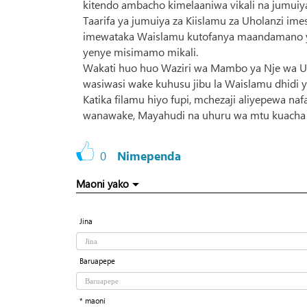
kitendo ambacho kimelaaniwa vikali na jumuiya
Taarifa ya jumuiya za Kiislamu za Uholanzi 
imewataka Waislamu kutofanya maandamano y
yenye misimamo mikali.
Wakati huo huo Waziri wa Mambo ya Nje wa Uh
wasiwasi wake kuhusu jibu la Waislamu dhidi y
Katika filamu hiyo fupi, mchezaji aliyepewa 
wanawake, Mayahudi na uhuru wa mtu kuacha d
0
Nimependa
Maoni yako
Jina
Baruapepe
* maoni