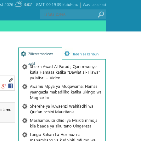
|
, Saturday 08 August 2026
GMT-00:19:39
9.91°
Kutuhusu
Wasiliana nasi
Zilizotembelewa
Habari za karibuni
zaidi
Sheikh Awad Al-Faradi, Qari mwenye
kutia Hamasa katika “Dawlat al-Tilawa”
ya Misri + Video
Awamu Mpya ya Muqawama: Hamas
yaangazia mabadiliko katika Ukingo wa
Magharibi
Sherehe ya kuwaenzi Wahifadhi wa
islamu
Qur'an nchini Mauritania
Mashambulizi dhidi ya Msikiti mmoja
kila baada ya siku tano Uingereza
Lango Bahari La Hormuz na
,
mapambano ya kudhibiti mfumo wa