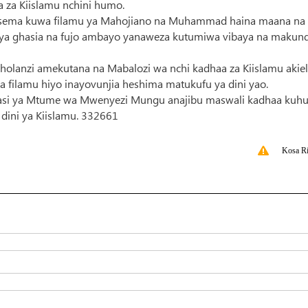
 za Kiislamu nchini humo.
imesema kuwa filamu ya Mahojiano na Muhammad haina maana na
a ghasia na fujo ambayo yanaweza kutumiwa vibaya na makund
olanzi amekutana na Mabalozi wa nchi kadhaa za Kiislamu akie
a filamu hiyo inayovunjia heshima matukufu ya dini yao.
nafasi ya Mtume wa Mwenyezi Mungu anajibu maswali kadhaa kuh
ini ya Kiislamu. 332661
Kosa Ri