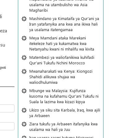
usalama na utambulisho wa Asia
Magharibi
i
Mashindano ya Kimataifa ya Qur'ani ya
Iran yatafanyika ana kwa ana ikiwa hali
ya usalama itatengamaa
leza
Meya Mamdani ataka Marekani
itekeleze hati ya kukamatwa kwa
usu
Netanyahu kwani ni mhalifu wa kivita
Matembezi ya waliofanikiwa kuhifadi
Qur'ani Tukufu Nchini Morocco
poti
Mwanaharakati wa Kenya: Kiongozi
Shahidi alikuwa shujaa wa
waliodhulumiwa
Mbunge wa Malaysia: Kujifunza
kusoma na kufahamu Qur’ani Tukufu ni
Suala la lazima kwa kizazi kipya
Likizo ya siku sita Karbala, Iraq, kwa ajili
ya Arbaeen
Ziara tukufu ya Arbaeen itafanyika kwa
usalama wa hali ya Juu
Iran yaanza rasmi kutuma Mazuwari