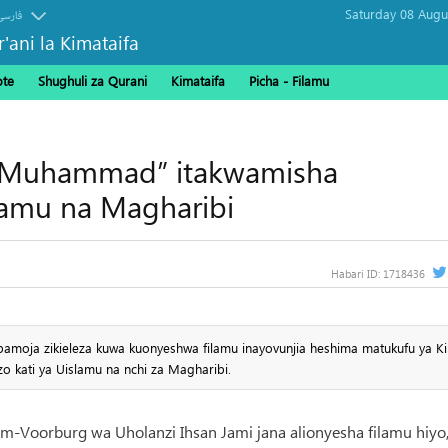
فارسی
r'ani la Kimataifa
ote
Shughuli za Qurani
Kimataifa
Picha‎ - Filamu‎
a Muhammad” itakwamisha
amu na Magharibi
Habari ID:
1718436
a pamoja zikieleza kuwa kuonyeshwa filamu inayovunjia heshima matukufu ya Ki
kati ya Uislamu na nchi za Magharibi.
-Voorburg wa Uholanzi Ihsan Jami jana alionyesha filamu hiyo