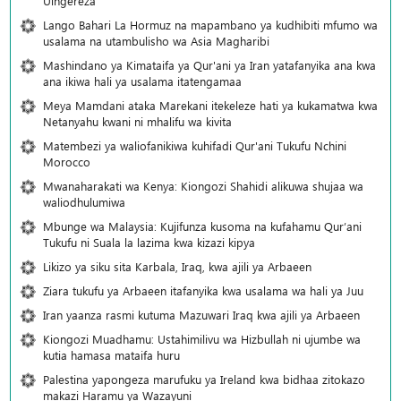
Uingereza
Lango Bahari La Hormuz na mapambano ya kudhibiti mfumo wa
usalama na utambulisho wa Asia Magharibi
Mashindano ya Kimataifa ya Qur'ani ya Iran yatafanyika ana kwa
ana ikiwa hali ya usalama itatengamaa
Meya Mamdani ataka Marekani itekeleze hati ya kukamatwa kwa
Netanyahu kwani ni mhalifu wa kivita
Matembezi ya waliofanikiwa kuhifadi Qur'ani Tukufu Nchini
Morocco
Mwanaharakati wa Kenya: Kiongozi Shahidi alikuwa shujaa wa
waliodhulumiwa
Mbunge wa Malaysia: Kujifunza kusoma na kufahamu Qur’ani
Tukufu ni Suala la lazima kwa kizazi kipya
Likizo ya siku sita Karbala, Iraq, kwa ajili ya Arbaeen
Ziara tukufu ya Arbaeen itafanyika kwa usalama wa hali ya Juu
Iran yaanza rasmi kutuma Mazuwari Iraq kwa ajili ya Arbaeen
Kiongozi Muadhamu: Ustahimilivu wa Hizbullah ni ujumbe wa
kutia hamasa mataifa huru
Palestina yapongeza marufuku ya Ireland kwa bidhaa zitokazo
makazi Haramu ya Wazayuni