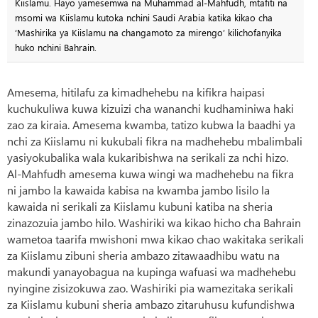
Kiislamu. Hayo yamesemwa na Muhammad al-Mahfudh, mtafiti na
msomi wa Kiislamu kutoka nchini Saudi Arabia katika kikao cha
‘Mashirika ya Kiislamu na changamoto za mirengo’ kilichofanyika
huko nchini Bahrain.
Amesema, hitilafu za kimadhehebu na kifikra haipasi
kuchukuliwa kuwa kizuizi cha wananchi kudhaminiwa haki
zao za kiraia. Amesema kwamba, tatizo kubwa la baadhi ya
nchi za Kiislamu ni kukubali fikra na madhehebu mbalimbali
yasiyokubalika wala kukaribishwa na serikali za nchi hizo.
Al-Mahfudh amesema kuwa wingi wa madhehebu na fikra
ni jambo la kawaida kabisa na kwamba jambo lisilo la
kawaida ni serikali za Kiislamu kubuni katiba na sheria
zinazozuia jambo hilo. Washiriki wa kikao hicho cha Bahrain
wametoa taarifa mwishoni mwa kikao chao wakitaka serikali
za Kiislamu zibuni sheria ambazo zitawaadhibu watu na
makundi yanayobagua na kupinga wafuasi wa madhehebu
nyingine zisizokuwa zao. Washiriki pia wamezitaka serikali
za Kiislamu kubuni sheria ambazo zitaruhusu kufundishwa