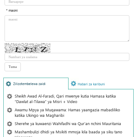
* maoni
Zilizotembelewa zaidi
Habari za karibuni
Sheikh Awad Al-Faradi, Qari mwenye kutia Hamasa katika
“Dawlat al-Tilawa” ya Misri + Video
Awamu Mpya ya Muqawama: Hamas yaangazia mabadiliko
katika Ukingo wa Magharibi
Sherehe ya kuwaenzi Wahifadhi wa Qur'an nchini Mauritania
Mashambulizi dhidi ya Msikiti mmoja kila baada ya siku tano