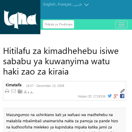
English
Français
.
.
فارسی
Nakala ya Desktopu
باز
و
بسته
کردن
منو
Hitilafu za kimadhehebu isiwe
sababu ya kuwanyima watu
haki zao za kiraia
Kimataifa
18:37 - December 15, 2008
Habari ID:
1719536
Mazungumzo na ushirikiano kati ya wafuasi wa madhehebu na
makabila mbalimbali unaimarisha nukta za pamoja za pande hizo
na kudhoofisha mielekeo ya kupindukia mipaka katika jamii za