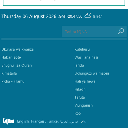
Thursday 06 August 2026
,
9.91°
GMT-20:47:36
Ukurasa wa kwanza
Kutuhusu
Habari zote
Wasiliana nasi
Shughuli za Qurani
jarida
Kimataifa
Uchunguzi wa maoni
Picha‎ - Filamu‎
Hali ya hewa
Hifadhi
Tafuta
Viunganishi
RSS
English
Français
Türkçe
.
.
.
.
فارسی
العربیة