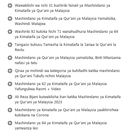
Wawakilishi wa nchi 31 kushiriki fainali ya Mashindano ya
Kimataifa ya Qur'ani ya Malaysia
Mashindano ya Kimataifa ya Qur'ani ya Malaysia Yamalizika,
Washindi Watajwa
Washiriki 92 kutoka Nchi 71 wanahudhuria Mashindano ya 64
ya Kimataifa ya Qur’ani ya Malaysia
Tangazo kuhusu Tamasha la Kimataifa la Sanaa la Qur'ani la
Restu
Mashindano ya Qur'ani ya Malaysia yamalizika, Binti Mtanzania
nafasi ya tatu
Qiraa ya mshindi wa kategoria ya kuhifadhi katika mashindano
ya Qur'ani Tukufu nchini Malaysia
Mashindano ya 62 ya Kimataifa ya Qur'ani ya Malaysia
Yafunguliwa Rasmi + Video
Ali Reza Bijani kuiwakilisha Iran katika Mashindano ya Kimataifa
ya Qur'ani ya Malaysia 2023
Mashindano ya kimataifa ya Qur'ani ya Malaysia yaakhirishwa
kutokana na Corona
Mashindano ya 64 ya Kimataifa ya Qur'ani ya Malaysia
yameanza leo