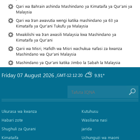
Qari wa Bahrain ashinda Mashindano ya Kimataifa ya Qur'ani ya
Malaysia
Qari wa Iran awavutia wengi katika mashindano ya 63 ya
Kimataifa ya Qur'ani Tukufu ya Malaysia
Mwakilishi wa Iran awasili Malaysia kwa Mashindano ya
Kimataifa ya Qur’ani
Qarii wa Misri, Hafidh wa Misri wachukua nafasi za kwanza
Mashindano wa Qur'ani Malaysia
Mashindano ya Qur'ani katika Jimbo la Sabah la Malaysia
Friday 07 August 2026
,
9.91°
GMT-12:12:20
Ukurasa wa kwanza
Kutuhusu
Habari zote
Wasiliana nasi
Shughuli za Qurani
jarida
Kimataifa
Uchunguzi wa maoni