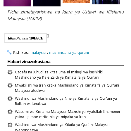
Picha zimetayarishwa na Idara ya Ustawi wa Kiislamu
Malaysia (JAKIM)
https://iqna.ir/H0EbCE
Kishikizo:
malaysia
،
mashindano ya qurani
Habari zinazohusiana
Uzoefu na juhudi za kitaaluma ni msingi wa kushiriki
Mashindano ya Kale Zaidi ya Kimataifa ya Qur’ani
Mwakilishi wa Iran katika Mashindano ya Kimataifa ya Qur’ani
Malaysia ateuliwa
Washindi wa Mashindano ya Nne ya Kimataifa ya Qur’ani ya
Balkan watunukiwa
Wasomi wa Kiislamu Malaysia: Mazishi ya Ayatullah Khamenei
yatoa ujumbe mzito nja ya mipaka ya Iran
Washindi wa Mashindano ya Kitaifa ya Qur’ani Malaysia
Wapongezwa