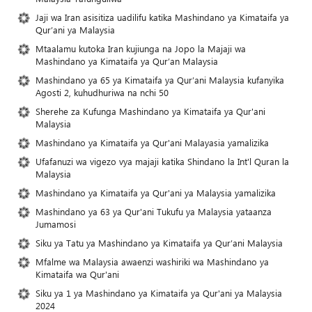
Jaji wa Iran asisitiza uadilifu katika Mashindano ya Kimataifa ya
Qur’ani ya Malaysia
Mtaalamu kutoka Iran kujiunga na Jopo la Majaji wa
Mashindano ya Kimataifa ya Qur’an Malaysia
Mashindano ya 65 ya Kimataifa ya Qur’ani Malaysia kufanyika
Agosti 2, kuhudhuriwa na nchi 50
Sherehe za Kufunga Mashindano ya Kimataifa ya Qur'ani
Malaysia
Mashindano ya Kimataifa ya Qur'ani Malayasia yamalizika
Ufafanuzi wa vigezo vya majaji katika Shindano la Int'l Quran la
Malaysia
Mashindano ya Kimataifa ya Qur'ani ya Malaysia yamalizika
Mashindano ya 63 ya Qur'ani Tukufu ya Malaysia yataanza
Jumamosi
Siku ya Tatu ya Mashindano ya Kimataifa ya Qur’ani Malaysia
Mfalme wa Malaysia awaenzi washiriki wa Mashindano ya
Kimataifa wa Qur'ani
Siku ya 1 ya Mashindano ya Kimataifa ya Qur'ani ya Malaysia
2024