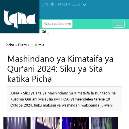
English
Français
.
.
فارسی
Nakala ya Desktopu
باز
و
Siku ya Ashura mjini Witu, Kaunti ya
بسته
کردن
Lamu, Kenya
منو
Picha‎ - Filamu‎
Jumla
Mashindano ya Kimataifa ya
Qur'ani 2024: Siku ya Sita
katika Picha
IQNA - Siku ya sita ya Mashindano ya Kimataifa la Kuhifadhi na
Kusoma Qur'ani Malaysia (MTHQA) yameendelea tarehe 10
Oktoba 2024, huku makumi ya washindani wakipanda jukwani.