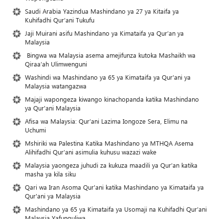
Saudi Arabia Yazindua Mashindano ya 27 ya Kitaifa ya
Kuhifadhi Qur’ani Tukufu
Jaji Muirani asifu Mashindano ya Kimataifa ya Qur’an ya
Malaysia
Bingwa wa Malaysia asema amejifunza kutoka Mashaikh wa
Qiraa’ah Ulimwenguni
Washindi wa Mashindano ya 65 ya Kimataifa ya Qur'ani ya
Malaysia watangazwa
Majaji wapongeza kiwango kinachopanda katika Mashindano
ya Qur'ani Malaysia
Afisa wa Malaysia: Qur’ani Lazima Iongoze Sera, Elimu na
Uchumi
Mshiriki wa Palestina Katika Mashindano ya MTHQA Asema
Alihifadhi Qur’ani asimulia kuhusu wazazi wake
Malaysia yaongeza juhudi za kukuza maadili ya Qur’an katika
masha ya kila siku
Qari wa Iran Asoma Qur'ani katika Mashindano ya Kimataifa ya
Qur'ani ya Malaysia
Mashindano ya 65 ya Kimataifa ya Usomaji na Kuhifadhi Qur’ani
Malaysia Yafunguliwa