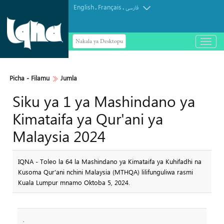
English
Français
.
.
فارسی
Nakala ya Desktopu
باز
و
Maelfu ya Mazuwaru wa Arbaeen
بسته
کردن
Wapita Mkoa wa Ilam Kuelekea Iraq
منو
Picha‎ - Filamu‎
Jumla
Siku ya 1 ya Mashindano ya
Kimataifa ya Qur'ani ya
Malaysia 2024
IQNA - Toleo la 64 la Mashindano ya Kimataifa ya Kuhifadhi na
Kusoma Qur'ani nchini Malaysia (MTHQA) lilifunguliwa rasmi
Kuala Lumpur mnamo Oktoba 5, 2024.
.