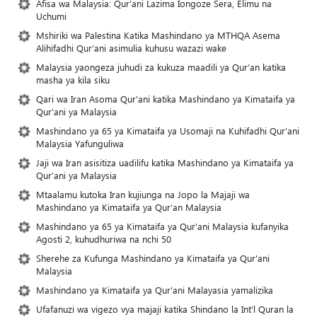
Afisa wa Malaysia: Qur’ani Lazima Iongoze Sera, Elimu na
Uchumi
Mshiriki wa Palestina Katika Mashindano ya MTHQA Asema
Alihifadhi Qur’ani asimulia kuhusu wazazi wake
Malaysia yaongeza juhudi za kukuza maadili ya Qur’an katika
masha ya kila siku
Qari wa Iran Asoma Qur'ani katika Mashindano ya Kimataifa ya
Qur'ani ya Malaysia
Mashindano ya 65 ya Kimataifa ya Usomaji na Kuhifadhi Qur’ani
Malaysia Yafunguliwa
Jaji wa Iran asisitiza uadilifu katika Mashindano ya Kimataifa ya
Qur’ani ya Malaysia
Mtaalamu kutoka Iran kujiunga na Jopo la Majaji wa
Mashindano ya Kimataifa ya Qur’an Malaysia
Mashindano ya 65 ya Kimataifa ya Qur’ani Malaysia kufanyika
Agosti 2, kuhudhuriwa na nchi 50
Sherehe za Kufunga Mashindano ya Kimataifa ya Qur'ani
Malaysia
Mashindano ya Kimataifa ya Qur'ani Malayasia yamalizika
Ufafanuzi wa vigezo vya majaji katika Shindano la Int'l Quran la