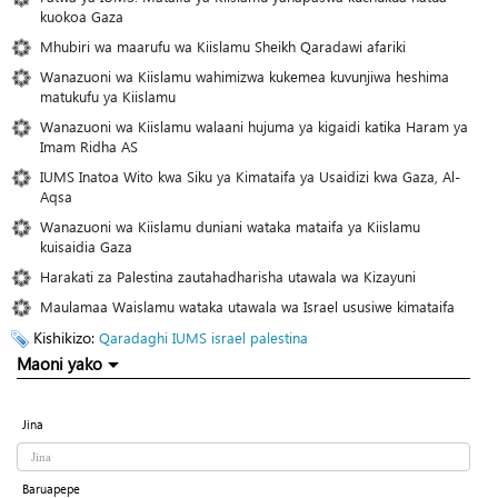
kuokoa Gaza
Mhubiri wa maarufu wa Kiislamu Sheikh Qaradawi afariki
Wanazuoni wa Kiislamu wahimizwa kukemea kuvunjiwa heshima
matukufu ya Kiislamu
Wanazuoni wa Kiislamu walaani hujuma ya kigaidi katika Haram ya
Imam Ridha AS
IUMS Inatoa Wito kwa Siku ya Kimataifa ya Usaidizi kwa Gaza, Al-
Aqsa
Wanazuoni wa Kiislamu duniani wataka mataifa ya Kiislamu
kuisaidia Gaza
Harakati za Palestina zautahadharisha utawala wa Kizayuni
Maulamaa Waislamu wataka utawala wa Israel ususiwe kimataifa
Kishikizo:
Qaradaghi
IUMS
israel
palestina
Maoni yako
Jina
Baruapepe