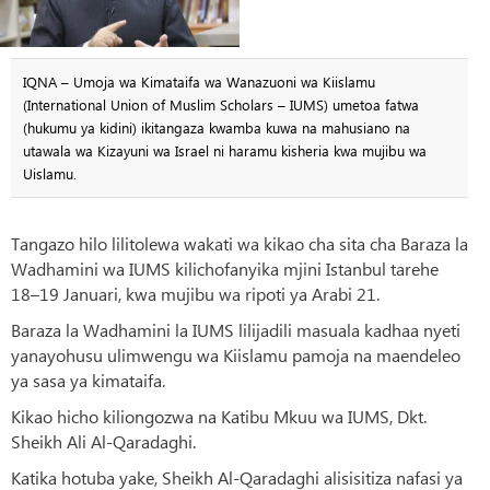
IQNA – Umoja wa Kimataifa wa Wanazuoni wa Kiislamu
(International Union of Muslim Scholars – IUMS) umetoa fatwa
(hukumu ya kidini) ikitangaza kwamba kuwa na mahusiano na
utawala wa Kizayuni wa Israel ni haramu kisheria kwa mujibu wa
Uislamu.
Tangazo hilo lilitolewa wakati wa kikao cha sita cha Baraza la
Wadhamini wa IUMS kilichofanyika mjini Istanbul tarehe
18–19 Januari, kwa mujibu wa ripoti ya Arabi 21.
Baraza la Wadhamini la IUMS lilijadili masuala kadhaa nyeti
yanayohusu ulimwengu wa Kiislamu pamoja na maendeleo
ya sasa ya kimataifa.
Kikao hicho kiliongozwa na Katibu Mkuu wa IUMS, Dkt.
Sheikh Ali Al-Qaradaghi.
Katika hotuba yake, Sheikh Al-Qaradaghi alisisitiza nafasi ya