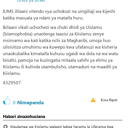
IUMS ililaani vitendo vya uchokozi na uingiliaji wa kijeshi
katika masuala ya ndani ya mataifa huru.
Ikilaani vikali uchochezi wa chuki dhidi ya Uislamu
(Islamophobia) unaolenga taasisi za Kiislamu zenye
msimamo wa kati katika nchi za Magharibi, umoja huo
ulisisitiza umuhimu wa kuwepo kwa ufafanuzi wa kisheria
unaokubalika kimataifa kuhusu ugaidi wa dola na wa watu
binafsi, pamoja na kuzingatia mitaala sahihi ya elimu ya
Kiislamu ili kulinda utambulisho, utamaduni na maadili ya
Kiislamu.
4329507
Kosa Ripoti
0
Nimependa
Habari zinazohusiana
Maulamaa wa Kiislamu walaani takwa haramu la Ufaransa kwa