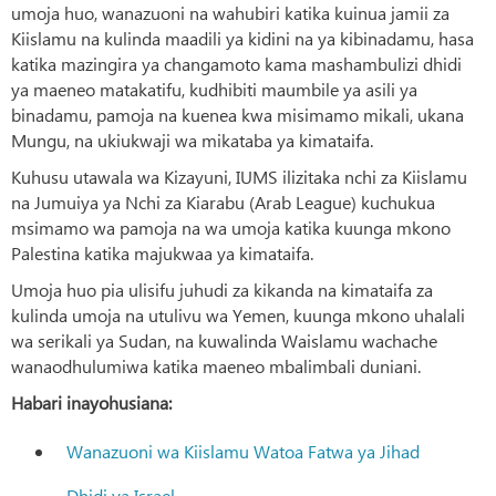
umoja huo, wanazuoni na wahubiri katika kuinua jamii za
Kiislamu na kulinda maadili ya kidini na ya kibinadamu, hasa
katika mazingira ya changamoto kama mashambulizi dhidi
ya maeneo matakatifu, kudhibiti maumbile ya asili ya
binadamu, pamoja na kuenea kwa misimamo mikali, ukana
Mungu, na ukiukwaji wa mikataba ya kimataifa.
Kuhusu utawala wa Kizayuni, IUMS ilizitaka nchi za Kiislamu
na Jumuiya ya Nchi za Kiarabu (Arab League) kuchukua
msimamo wa pamoja na wa umoja katika kuunga mkono
Palestina katika majukwaa ya kimataifa.
Umoja huo pia ulisifu juhudi za kikanda na kimataifa za
kulinda umoja na utulivu wa Yemen, kuunga mkono uhalali
wa serikali ya Sudan, na kuwalinda Waislamu wachache
wanaodhulumiwa katika maeneo mbalimbali duniani.
Habari inayohusiana:
Wanazuoni wa Kiislamu Watoa Fatwa ya Jihad
Dhidi ya Israel