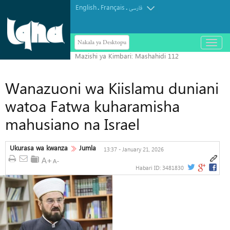
English
Français
.
.
فارسی
Nakala ya Desktopu
باز
و
بسته
کردن
منو
Wanazuoni wa Kiislamu duniani
watoa Fatwa kuharamisha
mahusiano na Israel
Ukurasa wa kwanza
Jumla
13:37 - January 21, 2026
Habari ID:
3481830