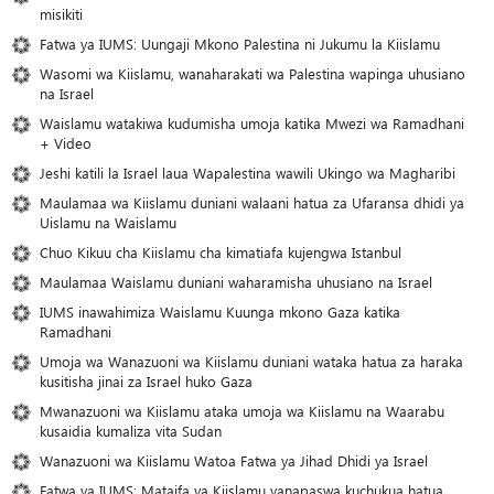
misikiti
Fatwa ya IUMS: Uungaji Mkono Palestina ni Jukumu la Kiislamu
Wasomi wa Kiislamu, wanaharakati wa Palestina wapinga uhusiano
na Israel
Waislamu watakiwa kudumisha umoja katika Mwezi wa Ramadhani
+ Video
Jeshi katili la Israel laua Wapalestina wawili Ukingo wa Magharibi
Maulamaa wa Kiislamu duniani walaani hatua za Ufaransa dhidi ya
Uislamu na Waislamu
Chuo Kikuu cha Kiislamu cha kimatiafa kujengwa Istanbul
Maulamaa Waislamu duniani waharamisha uhusiano na Israel
IUMS inawahimiza Waislamu Kuunga mkono Gaza katika
Ramadhani
Umoja wa Wanazuoni wa Kiislamu duniani wataka hatua za haraka
kusitisha jinai za Israel huko Gaza
Mwanazuoni wa Kiislamu ataka umoja wa Kiislamu na Waarabu
kusaidia kumaliza vita Sudan
Wanazuoni wa Kiislamu Watoa Fatwa ya Jihad Dhidi ya Israel
Fatwa ya IUMS: Mataifa ya Kiislamu yanapaswa kuchukua hatua