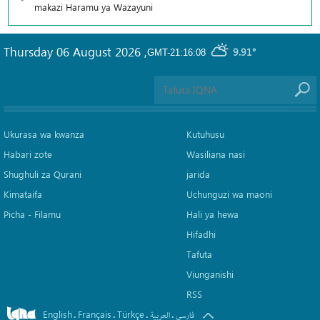
makazi Haramu ya Wazayuni
Thursday 06 August 2026
,
9.91°
GMT-21:16:08
Ukurasa wa kwanza
Kutuhusu
Habari zote
Wasiliana nasi
Shughuli za Qurani
jarida
Kimataifa
Uchunguzi wa maoni
Picha‎ - Filamu‎
Hali ya hewa
Hifadhi
Tafuta
Viunganishi
RSS
English
Français
Türkçe
.
.
.
.
فارسی
العربیة