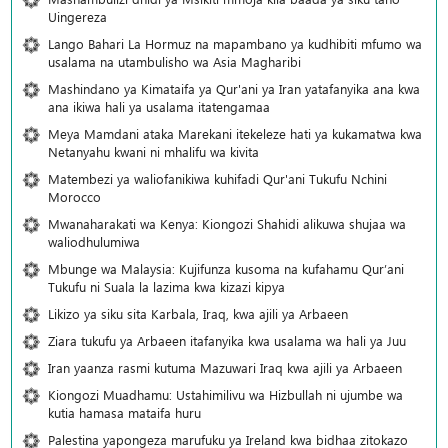
Uingereza
Lango Bahari La Hormuz na mapambano ya kudhibiti mfumo wa
usalama na utambulisho wa Asia Magharibi
Mashindano ya Kimataifa ya Qur'ani ya Iran yatafanyika ana kwa
ana ikiwa hali ya usalama itatengamaa
Meya Mamdani ataka Marekani itekeleze hati ya kukamatwa kwa
Netanyahu kwani ni mhalifu wa kivita
Matembezi ya waliofanikiwa kuhifadi Qur'ani Tukufu Nchini
Morocco
Mwanaharakati wa Kenya: Kiongozi Shahidi alikuwa shujaa wa
waliodhulumiwa
Mbunge wa Malaysia: Kujifunza kusoma na kufahamu Qur’ani
Tukufu ni Suala la lazima kwa kizazi kipya
Likizo ya siku sita Karbala, Iraq, kwa ajili ya Arbaeen
Ziara tukufu ya Arbaeen itafanyika kwa usalama wa hali ya Juu
Iran yaanza rasmi kutuma Mazuwari Iraq kwa ajili ya Arbaeen
Kiongozi Muadhamu: Ustahimilivu wa Hizbullah ni ujumbe wa
kutia hamasa mataifa huru
Palestina yapongeza marufuku ya Ireland kwa bidhaa zitokazo