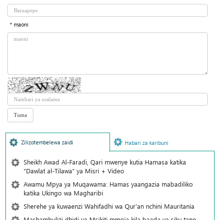
* maoni
Zilizotembelewa zaidi
Habari za karibuni
Sheikh Awad Al-Faradi, Qari mwenye kutia Hamasa katika
“Dawlat al-Tilawa” ya Misri + Video
Awamu Mpya ya Muqawama: Hamas yaangazia mabadiliko
katika Ukingo wa Magharibi
Sherehe ya kuwaenzi Wahifadhi wa Qur'an nchini Mauritania
Mashambulizi dhidi ya Msikiti mmoja kila baada ya siku tano