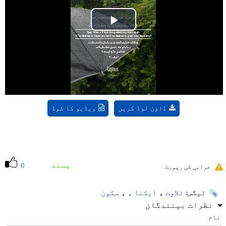
Play
Video
ڈاؤن لوڈ کریں
ویڈیو کا کوڈ
پسند
0
خرابی کی رپورٹ
ٹیگس:
تلاوت
،
ایکنا ،
،
سکون
نظرات بینندگان
نام