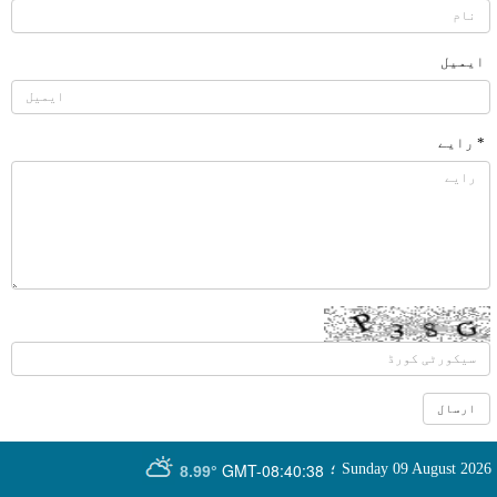
ایمیل
* رایے
GMT-08:40:38
Sunday 09 August 2026
؛
8.99°