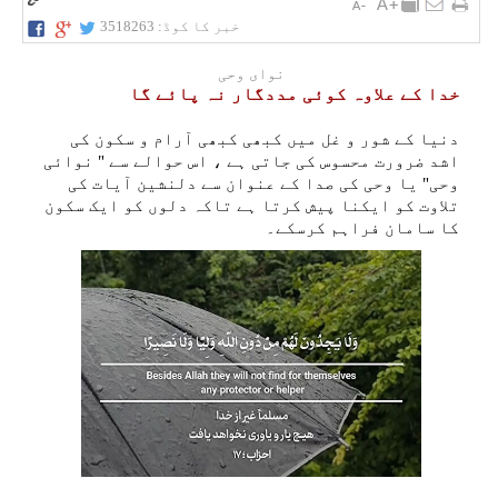
خبر کا کوڈ:
3518263
نوای وحی
خدا کے علاوہ کوئی مددگار نہ پائے گا
دنیا کے شور و غل میں کبھی کبھی آرام و سکون کی
اشد ضرورت محسوس کی جاتی ہے ، اس حوالے سے " نوائی
وحی" یا وحی کی صدا کے عنوان سے دلنشین آیات کی
تلاوت کو ایکنا پیش کرتا ہے تاکہ دلوں کو ایک سکون
کا سامان فراہم کرسکے۔