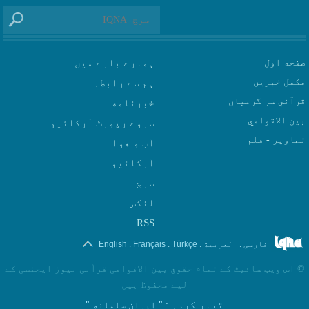
صفحه اول
ہمارے بارے میں
مکمل خبریں
ہم سے رابطہ
قرآني سر گرمياں
بين الاقوامي
سروے رپورٹ آرکائیو
تصاوير - فلم
آب و هوا
سرچ
لنکس
RSS
.
.
.
.
فارسی
العربیة
Türkçe
Français
English
©
اس ویب سائیٹ کے تمام حقوق بین الاقوامی قرآنی نیوز ایجنسی کے
لیے محفوظ ہیں
تیار کردہ
: " ایران سامانه "