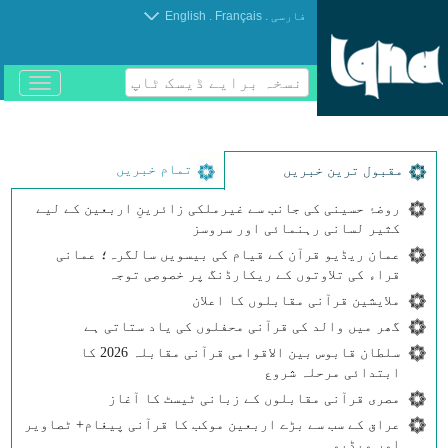
.
.
فارسی
Français
English
نسخہ برایے ڈیسک ٹاپ
باز
و
بسته
کردن
منو
تمام خبریں
مقبول ترین خبریں
روضۂ حسینی کی جانب سے غیرملکی زائرینِ اربعین کے لیے
کثیر لسانی رہنمائی اور سروسز
عمان ریڈیو قرآن کے قیام کی بیسویں سالگرہ؛ عمانی
قراء کی تلاوتوں کے ریکارڈنگ پر خصوصی توجہ
ملایشین قرآنی مقابلوں کا اعلان
گھر میں والد کی قرآنی محفلوں کی یاد ستاتی ہے
سلطان قابوس بین الاقوامی قرآنی مقابلہ 2026 کا
ابتدائی مرحلہ شروع
مصری قرآنی مقابلوں کے زبانی ٹیسٹ کا آغاز
عراق کے سب سے بڑے اربعین موکب کا قرآنی پیغام+ ٹصاویر
اور ویڈیو