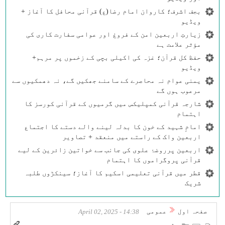
بجف اشرف؛ کاروان امام رضا(ع) قرآنی محافل کا آغاز +
ویڈیو
زیارتِ اربعین امن کے فروغ اور عوامی سفارت کاری کی
مؤثر علامت ہے
حفظ کل قرآن؛ غزہ کی اکیلی بچی کے زخموں پر مرہم+
ویڈیو
یمنی عوام نہ محاصرے کے سامنے جھکیں گے، نہ دھمکیوں سے
مرعوب ہوں گے
شارجہ قرآنی کمپلیکس میں گرمیوں کے قرآنی کورسز کا
اہتمام
امامِ شہید کے خون کا بدلہ لینے والے دستے کا اجتماع
اربعین واک کے راستے میں منعقد + تصاویر
اربعین پرروضۂ علوی کی جانب سے خواتین زائرین کے لیے
قرآنی پروگراموں کا اہتمام
قطر میں قرآنی تعلیمی اسکیم کا آغاز؛ سینکڑوں طلبہ
شریک
صفحہ اول
عمومی
14:38 - April 02, 2025