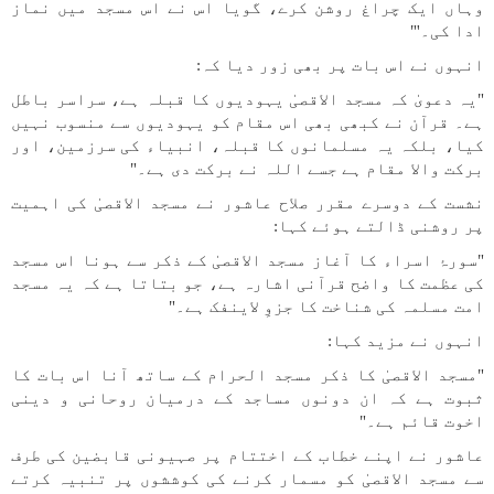
وہاں ایک چراغ روشن کرے، گویا اس نے اس مسجد میں نماز
ادا کی۔'"
انہوں نے اس بات پر بھی زور دیا کہ:
"یہ دعویٰ کہ مسجد الاقصیٰ یہودیوں کا قبلہ ہے، سراسر باطل
ہے۔ قرآن نے کبھی بھی اس مقام کو یہودیوں سے منسوب نہیں
کیا، بلکہ یہ مسلمانوں کا قبلہ، انبیاء کی سرزمین، اور
برکت والا مقام ہے جسے اللہ نے برکت دی ہے۔"
نشست کے دوسرے مقرر صلاح عاشور نے مسجد الاقصیٰ کی اہمیت
پر روشنی ڈالتے ہوئے کہا:
"سورۂ اسراء کا آغاز مسجد الاقصیٰ کے ذکر سے ہونا اس مسجد
کی عظمت کا واضح قرآنی اشارہ ہے، جو بتاتا ہے کہ یہ مسجد
امت مسلمہ کی شناخت کا جزوِ لاینفک ہے۔"
انہوں نے مزید کہا:
"مسجد الاقصیٰ کا ذکر مسجد الحرام کے ساتھ آنا اس بات کا
ثبوت ہے کہ ان دونوں مساجد کے درمیان روحانی و دینی
اخوت قائم ہے۔"
عاشور نے اپنے خطاب کے اختتام پر صہیونی قابضین کی طرف
سے مسجد الاقصیٰ کو مسمار کرنے کی کوششوں پر تنبیہ کرتے