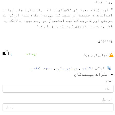
ہوئے کہا:
"سلیمان کے معبد کو تلاش کرنے کے بہانے کیے جانے والے
اقدامات درحقیقت اس مسجد کو یہودی رنگ دینے، اس کی بے
حرمتی اور تخریب کے لیے استعمال ہو رہے ہیں، حالانکہ یہ
خطہ ہمیشہ سے عربوں کی سرزمین رہا ہے۔"
4276581
پسند
0
خرابی کی رپورٹ
ٹیگس:
الازھر
،
یونیورسٹی
،
مسجد الاقصی
نظرات بینندگان
نام
ایمیل