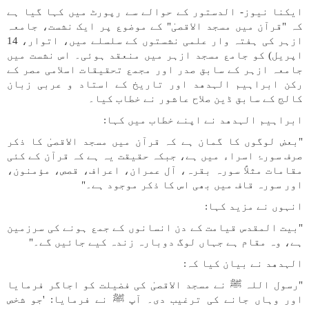
ایکنا نیوز- الدستور کے حوالے سے رپورٹ میں کہا گیا ہے
کہ "قرآن میں مسجد الاقصیٰ" کے موضوع پر ایک نشست، جامعہ
ازہر کی ہفتہ وار علمی نشستوں کے سلسلے میں، اتوار، 14
اپریل) کو جامع مسجد ازہر میں منعقد ہوئی۔ اس نشست میں
جامعہ ازہر کے سابق صدر اور مجمع تحقیقات اسلامی مصر کے
رکن ابراہیم الہدهد اور تاریخ کے استاد و عربی زبان
کالج کے سابق ڈین صلاح عاشور نے خطاب کیا۔
ابراہیم الہدهد نے اپنے خطاب میں کہا:
"بعض لوگوں کا گمان ہے کہ قرآن میں مسجد الاقصیٰ کا ذکر
صرف سورۂ اسراء میں ہے، جبکہ حقیقت یہ ہے کہ قرآن کے کئی
مقامات مثلاً سورہ بقرہ، آل عمران، اعراف، قصص، مؤمنون،
اور سورہ قاف میں بھی اس کا ذکر موجود ہے۔"
انہوں نے مزید کہا:
"بیت المقدس قیامت کے دن انسانوں کے جمع ہونے کی سرزمین
ہے، وہ مقام ہے جہاں لوگ دوبارہ زندہ کیے جائیں گے۔"
الہدهد نے بیان کیا کہ:
"رسول اللہ ﷺ نے مسجد الاقصیٰ کی فضیلت کو اجاگر فرمایا
اور وہاں جانے کی ترغیب دی۔ آپ ﷺ نے فرمایا: 'جو شخص