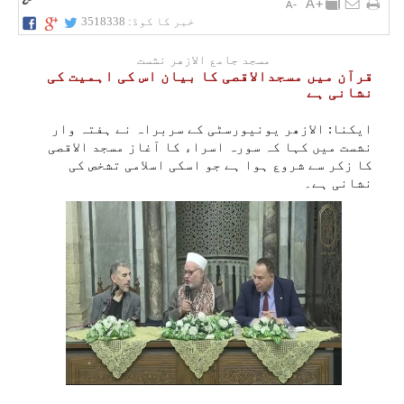
خبر کا کوڈ:
3518338
مسجد جامع الازهر نشست
قرآن میں مسجدالاقصی کا بیان اس کی اہمیت کی
نشانی ہے
ایکنا: الازھر یونیورسٹی کے سربراہ نے ہفتہ وار
نشست میں کہا کہ سورہ اسراء کا آغاز مسجد الاقصی
کا زکر سے شروع ہوا ہے جو اسکی اسلامی تشخص کی
نشانی ہے۔