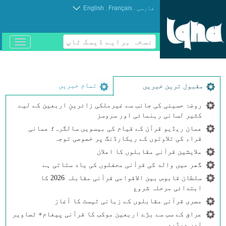
.
.
فارسی
Français
English
نسخہ برایے ڈیسک ٹاپ
باز
و
بسته
کردن
منو
تمام خبریں
مقبول ترین خبریں
روضۂ حسینی کی جانب سے غیرملکی زائرینِ اربعین کے لیے
کثیر لسانی رہنمائی اور سروسز
عمان ریڈیو قرآن کے قیام کی بیسویں سالگرہ؛ عمانی
قراء کی تلاوتوں کے ریکارڈنگ پر خصوصی توجہ
ملایشین قرآنی مقابلوں کا اعلان
گھر میں والد کی قرآنی محفلوں کی یاد ستاتی ہے
سلطان قابوس بین الاقوامی قرآنی مقابلہ 2026 کا
ابتدائی مرحلہ شروع
مصری قرآنی مقابلوں کے زبانی ٹیسٹ کا آغاز
عراق کے سب سے بڑے اربعین موکب کا قرآنی پیغام+ ٹصاویر
اور ویڈیو