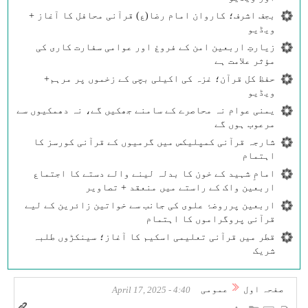
بجف اشرف؛ کاروان امام رضا(ع) قرآنی محافل کا آغاز +
ویڈیو
زیارتِ اربعین امن کے فروغ اور عوامی سفارت کاری کی
مؤثر علامت ہے
حفظ کل قرآن؛ غزہ کی اکیلی بچی کے زخموں پر مرہم+
ویڈیو
یمنی عوام نہ محاصرے کے سامنے جھکیں گے، نہ دھمکیوں سے
مرعوب ہوں گے
شارجہ قرآنی کمپلیکس میں گرمیوں کے قرآنی کورسز کا
اہتمام
امامِ شہید کے خون کا بدلہ لینے والے دستے کا اجتماع
اربعین واک کے راستے میں منعقد + تصاویر
اربعین پرروضۂ علوی کی جانب سے خواتین زائرین کے لیے
قرآنی پروگراموں کا اہتمام
قطر میں قرآنی تعلیمی اسکیم کا آغاز؛ سینکڑوں طلبہ
شریک
صفحہ اول
عمومی
4:40 - April 17, 2025