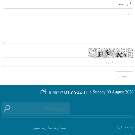
* رایے
GMT-00:44:11
Sunday 09 August 2026
؛
8.99°
صفحه اول
ہمارے بارے میں