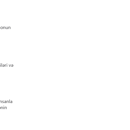
ə onun
ləri və
insanla
ənin