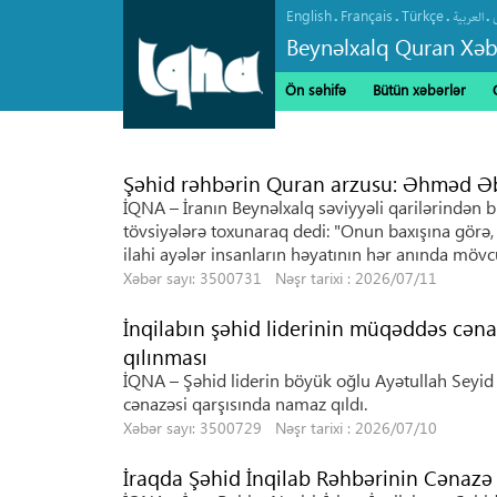
English
Français
Türkçe
.
.
.
.
العربیة
Beynəlxalq Quran Xəb
Ön səhifə
Bütün xəbərlər
Şəhid rəhbərin Quran arzusu: Əhməd Əbü
İQNA – İranın Beynəlxalq səviyyəli qarilərindən 
tövsiyələrə toxunaraq dedi: "Onun baxışına görə, Q
ilahi ayələr insanların həyatının hər anında mövc
Xəbər sayı: 3500731 Nəşr tarixi : 2026/07/11
İnqilabın şəhid liderinin müqəddəs cən
qılınması
İQNA – Şəhid liderin böyük oğlu Ayətullah Seyi
cənazəsi qarşısında namaz qıldı.
Xəbər sayı: 3500729 Nəşr tarixi : 2026/07/10
İraqda Şəhid İnqilab Rəhbərinin Cənazə