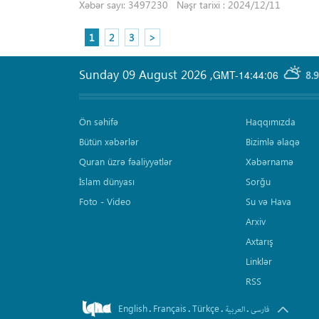
Xəbər sayı: 3497230 Nəşr tarixi : 2024/12/11
1
2
3
>
Sunday 09 August 2026
,
GMT-14:44:06
8.
Ön səhifə
Haqqımızda
Bütün xəbərlər
Bizimlə əlaqə
Quran üzrə fəaliyyətlər
Xəbərnamə
İslam dünyası
Sorğu
Foto - Video
Su və Hava
Arxiv
Axtarış
Linklər
RSS
English
Français
Türkçe
.
.
.
.
فارسی
العربیة