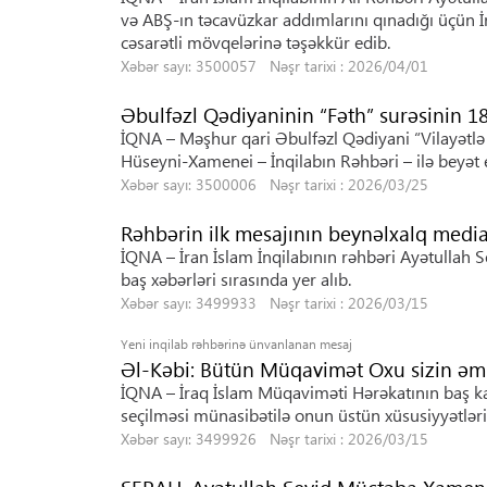
və ABŞ-ın təcavüzkar addımlarını qınadığı üçün 
cəsarətli mövqelərinə təşəkkür edib.
Xəbər sayı: 3500057 Nəşr tarixi : 2026/04/01
Əbulfəzl Qədiyaninin “Fəth” surəsinin 18-
İQNA – Məşhur qari Əbulfəzl Qədiyani “Vilayətl
Hüseyni-Xamenei – İnqilabın Rəhbəri – ilə beyət e
Xəbər sayı: 3500006 Nəşr tarixi : 2026/03/25
Rəhbərin ilk mesajının beynəlxalq media
İQNA – İran İslam İnqilabının rəhbəri Ayətullah
baş xəbərləri sırasında yer alıb.
Xəbər sayı: 3499933 Nəşr tarixi : 2026/03/15
Yeni inqilab rəhbərinə ünvanlanan mesaj
Əl-Kəbi: Bütün Müqavimət Oxu sizin əmr
İQNA – İraq İslam Müqaviməti Hərəkatının baş ka
seçilməsi münasibətilə onun üstün xüsusiyyətlərin
Xəbər sayı: 3499926 Nəşr tarixi : 2026/03/15