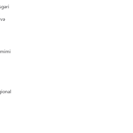
sgəri
a
 və
səmimi
gional