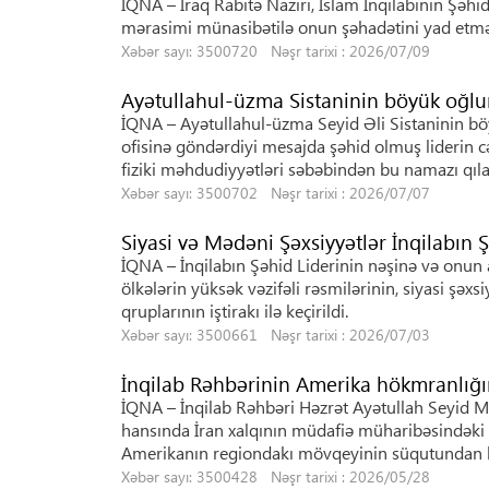
İQNA – İraq Rabitə Naziri, İslam İnqilabının Şəh
mərasimi münasibətilə onun şəhadətini yad etmə
Xəbər sayı: 3500720 Nəşr tarixi : 2026/07/09
Ayətullahul-üzma Sistaninin böyük oğlu
İQNA – Ayətullahul-üzma Seyid Əli Sistaninin b
ofisinə göndərdiyi mesajda şəhid olmuş liderin c
fiziki məhdudiyyətləri səbəbindən bu namazı qıla 
Xəbər sayı: 3500702 Nəşr tarixi : 2026/07/07
Siyasi və Mədəni Şəxsiyyətlər İnqilabın 
İQNA – İnqilabın Şəhid Liderinin nəşinə və onun 
ölkələrin yüksək vəzifəli rəsmilərinin, siyasi şəxs
qruplarının iştirakı ilə keçirildi.
Xəbər sayı: 3500661 Nəşr tarixi : 2026/07/03
İnqilab Rəhbərinin Amerika hökmranlığı
İQNA – İnqilab Rəhbəri Həzrət Ayətullah Seyid 
hansında İran xalqının müdafiə müharibəsindəki 
Amerikanın regiondakı mövqeyinin süqutundan bə
Xəbər sayı: 3500428 Nəşr tarixi : 2026/05/28