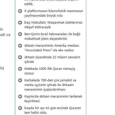
edilib.
X platformunun İslamofobik məzmunun
yayılmasındakı böyük rolu
İraq Hizbullahı: Müqavimət silahlarımızı
inkişaf etdirəcəyik
in
əti və
Ben-Qvirin İsrail həbsxanaları ilə bağlı
mübahisəli planı dayandırıldı
Ərbəin mərasiminin Amerika mediası
"Associated Press"-də əks-sədası
Ərbəin ziyarətində 22 milyon zəvvarın
iştirakı
alq
Məkkədə 1000 illik Quran nümayiş
olunur
Kərbəlada 700-dən çox jurnalist və
media işçisinin iştirakı ilə Ərbaəin
mərasiminin işıqlandırılması
Kəşmirdə Ərbəin mərasiminin təntənəli
a
keçirilməsi
İraqda bir qız 43 gün ərzində Quranın
tam hafizi oldu