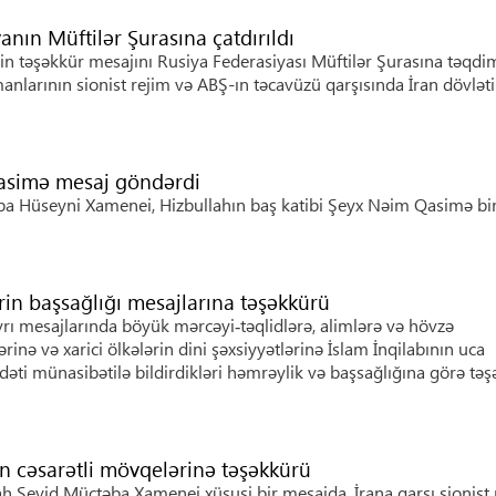
anın Müftilər Şurasına çatdırıldı
in təşəkkür mesajını Rusiya Federasiyası Müftilər Şurasına təqdi
larının sionist rejim və ABŞ-ın təcavüzü qarşısında İran dövləti
Qasimə mesaj göndərdi
ba Hüseyni Xamenei, Hizbullahın baş katibi Şeyx Nəim Qasimə bi
ərin başsağlığı mesajlarına təşəkkürü
ı mesajlarında böyük mərcəyi‑təqlidlərə, alimlərə və hövzə
rinə və xarici ölkələrin dini şəxsiyyətlərinə İslam İnqilabının uca
əti münasibətilə bildirdikləri həmrəylik və başsağlığına görə tə
 cəsarətli mövqelərinə təşəkkürü
lah Seyid Müctəba Xamenei xüsusi bir mesajda, İrana qarşı sionist 