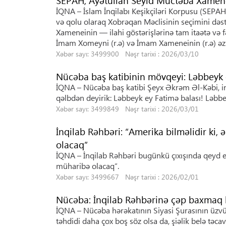
SEPAH, Ayətullah Seyid Müctəba Xamenei
İQNA – İslam İnqilabı Keşikçiləri Korpusu (SEPAH
və qolu olaraq Xobrəqan Məclisinin seçimini dəs
Xameneinin — ilahi göstərişlərinə tam itaətə və f
İmam Xomeyni (r.ə) və İmam Xameneinin (r.ə) əz
Xəbər sayı: 3499900 Nəşr tarixi : 2026/03/10
Nücəba baş katibinin mövqeyi: Ləbbeyk 
İQNA – Nücəba baş katibi Şeyx Əkrəm Əl-Kəbi, in
qəlbdən deyirik: Ləbbeyk ey Fatimə balası! Ləbbe
Xəbər sayı: 3499849 Nəşr tarixi : 2026/03/01
İnqilab Rəhbəri: “Amerika bilməlidir ki
olacaq”
İQNA – İnqilab Rəhbəri bugünkü çıxışında qeyd ed
müharibə olacaq”.
Xəbər sayı: 3499667 Nəşr tarixi : 2026/02/01
Nücəba: İnqilab Rəhbərinə çəp baxmaq 
İQNA – Nücəba hərəkatının Siyasi Şurasının üzvü 
təhdidi daha çox boş söz olsa da, şiəlik belə təca