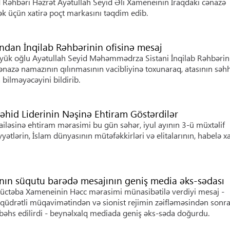
id Rəhbəri Həzrət Ayətullah Seyid Əli Xameneinin İraqdakı cənazə
k üçün xatirə poçt markasını təqdim edib.
ndan İnqilab Rəhbərinin ofisinə mesaj
öyük oğlu Ayətullah Seyid Məhəmmədrza Sistani İnqilab Rəhbərin
ənazə namazının qılınmasının vacibliyinə toxunaraq, atasının səhh
bilməyəcəyini bildirib.
Şəhid Liderinin Nəşinə Ehtiram Göstərdilər
ailəsinə ehtiram mərasimi bu gün səhər, iyul ayının 3-ü müxtəlif
iyyətlərin, İslam dünyasının mütəfəkkirləri və elitalarının, habelə x
nın süqutu barədə mesajının geniş media əks-sədası
Müctəba Xameneinin Həcc mərasimi münasibətilə verdiyi mesaj -
qüdrətli müqavimətindən və sionist rejimin zəifləməsindən sonr
hs edilirdi - beynəlxalq mediada geniş əks-səda doğurdu.