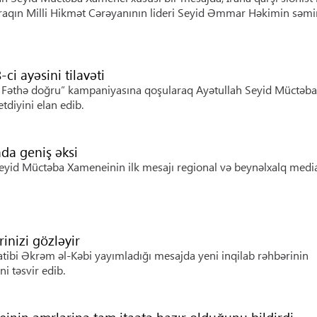
İraqın Milli Hikmət Cərəyanının lideri Seyid Əmmar Həkimin səm
ci ayəsini tilavəti
ə Fəthə doğru” kampaniyasına qoşularaq Ayətullah Seyid Müctəba
tdiyini elan edib.
da geniş əksi
 Seyid Müctəba Xameneinin ilk mesajı regional və beynəlxalq medi
inizi gözləyir
tibi Əkrəm əl-Kəbi yayımladığı mesajda yeni inqilab rəhbərinin
i təsvir edib.