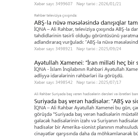
Xəbər sayı: 3499607 Nəşr tarixi : 2026/01/21
Rəhbər televiziya çıxışında:
ABŞ-la nüvə məsələsində danışıqlar tam 
İQNA – Ali Rəhbər, televiziya çıxışında ABŞ-la da
təhdidlərinin təsirli olduğu görüntüsünü yaratma
adlandıraraq vurğuladı: “ABŞ-la nüvə məsələsində,
Xəbər sayı: 3498921 Nəşr tarixi : 2025/09/24
Ayətullah Xamenei: “İran milləti heç bir
İQNA - İslam İnqilabının Rəhbəri Ayətullah Xamen
ədliyyə idarələrinin rəhbərləri ilə görüşdü.
Xəbər sayı: 3498542 Nəşr tarixi : 2025/07/17
Ali Rəhbər Suriyada baş verən hadisələrin dərsləri və ibrətləri b
Suriyada baş verən hadisələr: "ABŞ və si
İQNA – Ali Rəhbər Ayətullah Xamenei bu gün, çərş
görüşdə "Suriyada baş verən hadisələrin müxtəlif q
gələcək hadisələrinin izahı və Suriyanın hadisələ
hadisələr bir Amerika-sionist planının məhsuludu
cinayətlər qarşısında daha da möhkəmlənərək bü