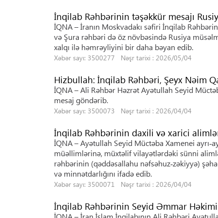
İnqilab Rəhbərinin təşəkkür mesajı Rusiy
İQNA – İranın Moskvadakı səfiri İnqilab Rəhbərin
və Şura rəhbəri də öz növbəsində Rusiya müsəlman
xalqı ilə həmrəyliyini bir daha bəyan edib.
Xəbər sayı: 3500277 Nəşr tarixi : 2026/05/04
Hizbullah: İnqilab Rəhbəri, Şeyx Nəim 
İQNA – Ali Rəhbər Həzrət Ayətullah Seyid Müctə
mesaj göndərib.
Xəbər sayı: 3500073 Nəşr tarixi : 2026/04/04
İnqilab Rəhbərinin daxili və xarici aliml
İQNA – Ayətullah Seyid Müctəba Xamenei ayrı‑ayr
müəllimlərinə, müxtəlif vilayətlərdəki sünni alimlə
rəhbərinin (qəddəsallahu nəfsəhuz‑zəkiyyə) şəhad
və minnətdarlığını ifadə edib.
Xəbər sayı: 3500071 Nəşr tarixi : 2026/04/04
İnqilab Rəhbərinin Seyid Əmmar Həkimin
İQNA – İran İslam İnqilabının Ali Rəhbəri Ayətul