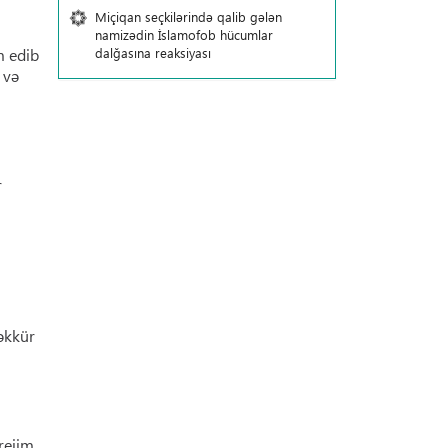
Miçiqan seçkilərində qalib gələn
namizədin İslamofob hücumlar
m edib
dalğasına reaksiyası
 və
r
şəkkür
rejim