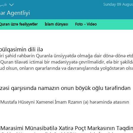
فارسی
ər Agentliyi
Quran üzrə fəaliyyətlər
İslam dünyası
Foto - Video
lqasimin dili ilə
biri şəhid rəhbərin Quranla ünsiyyətdə olmağa dair dönə-dönə etd
uran tilavəti ictimai bir mədəniyyətə çevrilməlidir, elə bir şəkildə
ud olsun, onların qərarlarında və davranışlarında yolgöstərən ols
azəsi qarşısında namazın onun böyük oğlu tərəfindən
d Mustafa Hüseyni Xamenei İmam Rzanın (ə) hərəmində atasının
 Mərasimi Münasibətilə Xatirə Poçt Markasının Təqdi