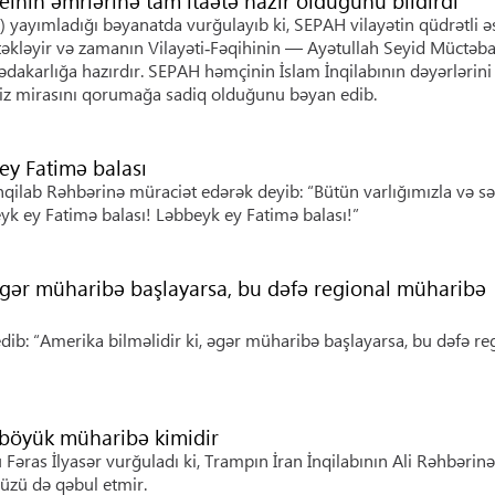
nin əmrlərinə tam itaətə hazır olduğunu bildirdi
) yayımladığı bəyanatda vurğulayıb ki, SEPAH vilayətin qüdrətli ə
təkləyir və zamanın Vilayəti‑Fəqihinin — Ayətullah Seyid Müctəb
ədakarlığa hazırdır. SEPAH həmçinin İslam İnqilabının dəyərlərini
iz mirasını qorumağa sadiq olduğunu bəyan edib.
ey Fatimə balası
qilab Rəhbərinə müraciət edərək deyib: “Bütün varlığımızla və 
yk ey Fatimə balası! Ləbbeyk ey Fatimə balası!”
, əgər müharibə başlayarsa, bu dəfə regional müharibə
ib: “Amerika bilməlidir ki, əgər müharibə başlayarsa, bu dəfə re
böyük müharibə kimidir
Fəras İlyasər vurğuladı ki, Trampın İran İnqilabının Ali Rəhbərinə
vüzü də qəbul etmir.