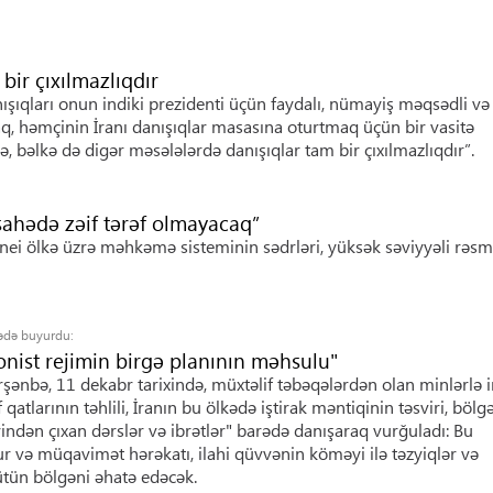
bir çıxılmazlıqdır
nışıqları onun indiki prezidenti üçün faydalı, nümayiş məqsədli v
q, həmçinin İranı danışıqlar masasına oturtmaq üçün bir vasitə
 bəlkə də digər məsələlərdə danışıqlar tam bir çıxılmazlıqdır”.
 sahədə zəif tərəf olmayacaq”
ei ölkə üzrə məhkəmə sisteminin sədrləri, yüksək səviyyəli rəsmi
arədə buyurdu:
onist rejimin birgə planının məhsulu"
ənbə, 11 dekabr tarixində, müxtəlif təbəqələrdən olan minlərlə 
atlarının təhlili, İranın bu ölkədə iştirak məntiqinin təsviri, bölg
rindən çıxan dərslər və ibrətlər" barədə danışaraq vurğuladı: Bu
r və müqavimət hərəkatı, ilahi qüvvənin köməyi ilə təzyiqlər və
tün bölgəni əhatə edəcək.