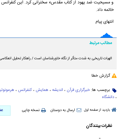
و مسیحیت ضد یهود از کتاب مقدس» سخنرانی کرد. این کنفرانس ظه
خاتمه داد.
انتهای پیام
مطالب مرتبط
الهیات تاریخی به شدت متأثر از نگاه خاورشناسان است / راهکار تحلیل انعکاس
گزارش خطا
برچسب ها:
خبرگزاری قرآن
،
اندیشه
،
همایش
،
کنفرانس
،
هرمونوت
،
دانشگاه
عض
ارسال به دوستان
نسخه چاپی
بازدید از صفحه اول
نظرات بینندگان