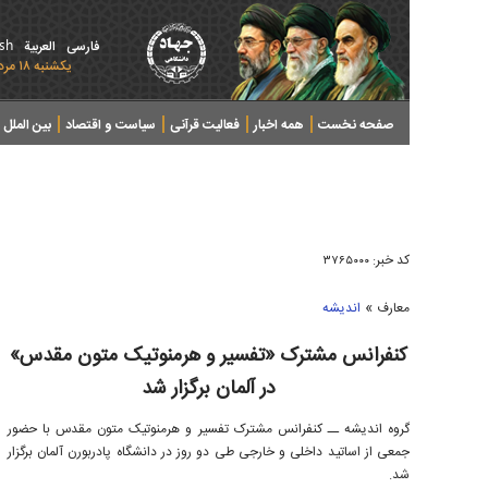
ish
فارسی
العربیة
يکشنبه ۱۸ مرداد ۱۴۰۵ - 2026 August 09
صفحه نخست
همه اخبار
فعالیت قرآنی
سیاست و اقتصاد
بین الملل
پرونده های خبری
کد خبر:
۳۷۶۵۰۰۰
»
معارف
اندیشه
کنفرانس مشترک «تفسیر و هرمنوتیک متون مقدس»
در آلمان برگزار شد
گروه اندیشه ــ کنفرانس مشترک تفسیر و هرمنوتیک متون مقدس با حضور
جمعی از اساتید داخلی و خارجی طی دو روز در دانشگاه پادربورن آلمان برگزار
شد.