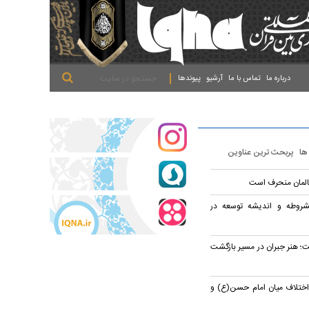
.
.
.
درباره ما
تماس با ما
آرشیو
پیوندها
 ها
پربحث ترین عناوین
لمان منحرف است
طه و اندیشه توسعه در
؛ هنر جبران در مسیر بازگشت
 اختلاف میان امام حسن(ع) و