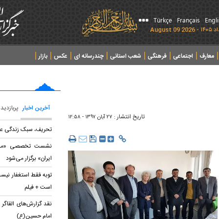
Türkçe
Français
Engl
معارف
اجتماعی
فرهنگی
شعب استانی
چندرسانه ای
عکس
بازار
آخرین اخبار
پربازدید
تاریخ انتشار :
۲۷ آبان ۱۳۹۷ - ۱۲:۵۸
تحریف، سبک زندگی عا
نشست تخصصی «مشرو
ایران» برگزار می‌شود
توبه فقط استغفار نیست
است + فیلم
نقد گزارش‌های القاگر
امام حسین(ع)