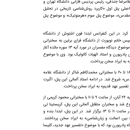
لامرضا جندقی، رئیس پردیس فارابی دانشگاه تهران و
 اصلی پنل اول «کاربرد روش‌شناسی تاریخی در تحلیل
ن مقدس»، موضوع پنل سوم «هرمنوتیک» و موضوع پنل
رد: در این کنفرانس ابتدا فون اشتوش از دانشگاه
پس خانم نویورت از دانشگاه فرای برلین به سخنرانی
پرداخت. نخستین پنل در ساعت ۱۶ روز جمعه و با سخنرانی بنده در موضوع دیدگاه مفسران در مورد آیه ۱۳ سوره مائده آغاز
ادریورن و استاد الهیات کاتولیک بود. وی با موضوع
» به ایراد سخن پرداخت.
وی با اشاره به دومین پنل این همایش گفت: این پنل از ساعت ۱۸ تا ۲۰ با سخنرانی محمدکاظم شاکر از دانشگاه علامه
س» شروع شد. در ادامه استاد آلمانی این پنل، اگبرت
ر تفسیر عهد قدیم» به ایراد سخن پرداخت.
احمدی با اشاره به سومین پنل بیان کرد: سومین پنل در صبح روز شنبه ۲۶ آبان، از ساعت ۹ تا ۱۱ با سخنرانی محمود کریمی از
ع شد و سخنران متقابل آلمانی این پنل، کریستینا تی
اتس از دانشگاه زوریخ بود. همچنین چهارمین و آخرین پنل نیز در ساعت ۱۱ تا ۱۳ برگزار شد. در این پنل، ابتدا بنده و
بین اصالت و زبان‌شناسی» به ایراد سخن پرداختند.
گاه پادربورن بود که با موضوع «تفسیر عهد جدید، کلیسا