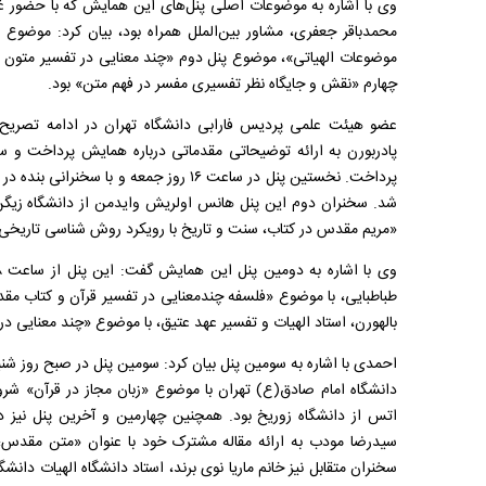
وی با اشاره به موضوعات اصلی پنل‌های این همایش که با حضور غ
محمدباقر جعفری، مشاور بین‌الملل همراه بود، بیان کرد: موضوع
موضوعات الهیاتی»، موضوع پنل دوم «چند معنایی در تفسیر متو
چهارم «نقش و جایگاه نظر تفسیری مفسر در فهم متن» بود.
عضو هیئت علمی پردیس فارابی دانشگاه تهران در ادامه تصریح ک
پادربورن به ارائه توضیحاتی مقدماتی درباره همایش پرداخت و س
شد. سخنران دوم این پنل هانس اولریش وایدمن از دانشگاه زیگن پ
«مریم مقدس در کتاب، سنت و تاریخ با رویکرد روش شناسی تاریخی
طباطبایی، با موضوع «فلسفه چندمعنایی در تفسیر قرآن و کتاب مقد
بالهورن، استاد الهیات و تفسیر عهد عتیق، با موضوع «چند معنایی د
دانشگاه امام صادق(ع) تهران با موضوع «زبان مجاز در قرآن» شرو
سید‌رضا مودب به ارائه مقاله مشترک خود با عنوان «متن مقدس؛ 
سخنران متقابل نیز خانم ماریا نوی برند، استاد دانشگاه الهیات دانش