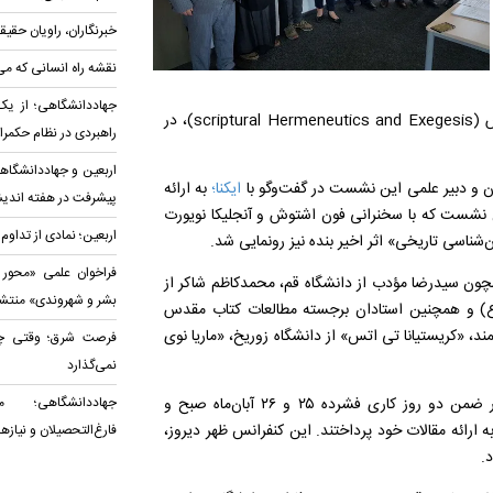
خبرنگاران، راویان حقی
نقشه راه انسانی که می
جهاددانشگاهی؛ از یک 
؛ کنفرانس مشترک تفسیر و هرمنوتیک متون مقدس (scriptural Hermeneutics and Exegesis)، در
راهبردی در نظام حکمرا
اربعین و جهاددانشگاهی
و دبیر علمی این نشست در گفت‌وگو با
ایکنا؛
به ارائه
پیشرفت در هفته اندیشه
 نشست که با سخنرانی فون اشتوش و آنجلیکا نویورت
اربعین؛ نمادی از تداو
‌شناسی تاریخی» اثر اخیر بنده نیز رونمایی شد.
فراخوان علمی «محور
چون سیدرضا مؤدب از دانشگاه قم، محمدکاظم شاکر از
بشر و شهروندی» منتش
(ع) و همچنین استادان برجسته مطالعات کتاب مقدس
ند، «کریستیانا تی اتس» از دانشگاه زوریخ، «ماریا نوی
فرصت شرق؛ وقتی چین
نمی‌گذارد
دبیر علمی این کنفرانس بین‌المللی افزود: در این کنفرانس که در ضمن دو روز کاری فشرده ۲۵ و ۲۶ آبان‌ماه صبح و
جهاددانشگاهی؛ م
ین حوزه به ارائه مقالات خود پرداختند. این کنفرانس ظهر دیروز،
فارغ‌التحصیلان و نیاز