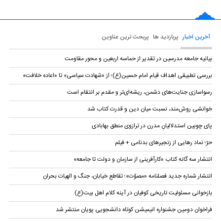
آخرین اخبار
پربازدید ها
پربحث ترین عناوین
بیانیه‌ جامعه مدرسین در تقدیر از حماسه اربعین و محور مقاومت
بررسی تطبیقی اهداف قیام امام حسین(ع)؛ از «شهادت سیاسی» تا «اعاده خلافت»
رسواسازی جنایت‌های دشمن، ریشه‌ای‌تر و مقدم بر انتقام است
خوانشی روش‌مند، نسبت میان دین و قدرت کتاب شد
پای چوبین استدلالیانِ مدرن در ترازوی منطق بهابادی
حرّ؛ نماد رهایی از زنجیرهای بدنامی + فیلم
انتشار سه گانه کتاب «کارآفرینی از سازمان و دولت تا جامعه»
انتشار شماره جدید فصلنامه «مصوّت»؛ تقاطع خیابان، جنگ و الهیات بحران
بازخوانی مسئولیت تاریخی کوفیان در آینه کلام اهل بیت(ع)
فراخوان دومین جشنواره انیمیشن کوتاه دانشجویی پویان منتشر شد