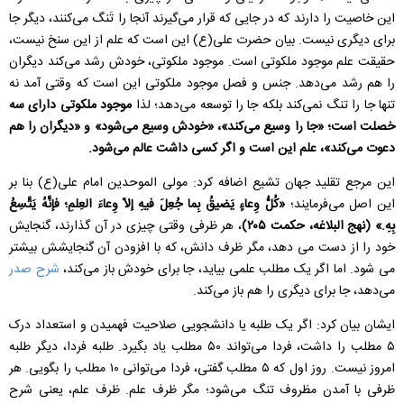
این خاصیت را دارند که در جایی که قرار می‌گیرند آنجا را تَنگ می‌کنند، دیگر جا
برای دیگری نیست. بیان حضرت علی(ع) این است که علم از این سنخ نیست،
حقیقت علم موجود ملکوتی است. موجود ملکوتی، خودش رشد می‌کند دیگران
را هم رشد می‌دهد. جنس و فصل موجود ملکوتی این است که وقتی آمد نه
تنها جا را تنگ نمی‌کند بلکه جا را توسعه می‌دهد؛ لذا
موجود ملکوتی دارای سه
خصلت است؛ «جا را وسیع می‌کند»، «خودش وسیع می‌شود» و «دیگران را هم
دعوت می‌کند»، علم این است و اگر کسی داشت عالم می‌شود.
این مرجع تقلید جهان تشیع اضافه کرد: مولی الموحدین امام علی(ع) بنا بر
این اصل می‌فرمایند؛
«کُلُّ وِعاءٍ یَضیقُ بِما جُعِلَ فیهِ إلاّ وِعاءَ العِلمِ؛ فإنَّهُ یَتَّسِعُ
بِهِ.» (نهج البلاغه، حکمت ۲۰۵)
، هر ظرفى وقتى چیزى در آن گذارند، گنجایش
خود را از دست مى دهد، مگر ظرف دانش، که با افزودن آن گنجایشش بیشتر
مى شود. اما اگر یک مطلب علمی بیاید، جا برای خودش باز می‌کند،
شرح صدر
می‌دهد، جا برای دیگری را هم باز می‌کند.
ایشان بیان کرد: اگر یک طلبه یا دانشجویی صلاحیت فهمیدن و استعداد درک
۵ مطلب را داشت، فردا می‌تواند ۵۰ مطلب یاد بگیرد. طلبه فردا، دیگر طلبه
امروز نیست. روز اول که ۵ مطلب گفتی، فردا می‌توانی ۱۰ مطلب را بگویی. هر
ظرفی با آمدن مظروف تنگ می‌شود؛ مگر ظرف علم. ظرف علم، یعنی شرح