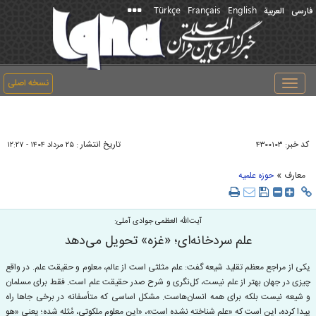
Türkçe
Français
English
فارسی
العربیة
نسخه اصلی
Toggle
navigation
کد خبر:
تاریخ انتشار :
۴۳۰۰۱۰۳
۲۵ مرداد ۱۴۰۴ - ۱۲:۲۷
»
معارف
حوزه علمیه
آیت‌الله العظمی جوادی آملی:
علم سردخانه‌ای؛ «غزه» تحویل می‌دهد
یکی از مراجع معظم تقلید شیعه گفت: علم مثلثی است از عالم، معلوم و حقیقت علم. در واقع
چیزی در جهان بهتر از علم نیست، کل‌نگری و شرح صدر حقیقت علم است. فقط برای مسلمان
و شیعه نیست بلکه برای همه انسان‌هاست. مشکل اساسی که متأسفانه در برخی جا‌ها راه
پیدا کرده، این است که «علم شناخته نشده است»، «این معلوم ملکوتی، مُثله شده؛ یعنی «هو