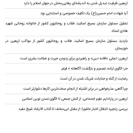
اربعین ظرفیت تبدیل شدن به اندیشه‌ای رهایی‌بخش در جهان اسلام را دارد
آیا شهادت امام حسین(ع) یک تکلیف خصوصی و استثنایی بود
تجلیل مسئول سازمان بسیج اساتید، طلاب و روحانیون کشور از خانواده روحانی شهید
هادی استاد
بازدید مسئول سازمان بسیج اساتید، طلاب و روحانیون کشور از مواکب اربعین در
خوزستان
اربعین؛ تجلی «اقامه دین» و راهبردی برای زدودن حیرت و ضلالت بشری است
حر؛ الگوی اراده، تصمیم و بازگشت آگاهانه + فیلم
رضایت از گناه و جنایات، شریک شدن در آن است
چرا گاهی عذرخواهی در برابر اشتباه از انجام سخت‌ترین کارها دشوارتر است
اربعین در پارادایم علوم اجتماعی: از کنش جمعی تا الگوی تمدن نوین اسلامی
بررسی زنجیره انتقال اخبار عاشورا؛ از مقتل ابی‌مخنف تا کتاب الارشاد شیخ مفید