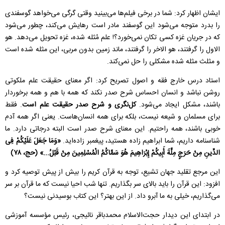
ایشان اظهار کرد: شما در برخی فیلم‌ها می‌بینید وقتی گرگی می‌خواهد گوسفندی
را بدرد متوجه می‌شود این گوسفند مادر است رهایش می‌کند، چطور می‌شود
که در جریان غزه کسی تکان نمی‌خورد؟! علم مُثله‌ شده، غزه تحویل می‌دهد. هو
الاول را گرفتند، هو الاخر را گرفتند، ماند زمین بدون مربی، این مثله شده است
و مثلث مثله‌ شده مشکلی را حل نمی‌کند.
استاد درس خارج فقه و اصول تصریح کرد: اگر معنای حقیقت علم ملکوتی
روشن نباشد و انسان احساس شرح صدر نکند که همه با هم و همه برخوردار
باشند، مشکل ایجاد می‌شود.
کل‌نگری و شرح صدر حقیقت علم است
. فقط
برای مسلمان و شیعه نیست، بلکه برای همه انسان‌هاست. یعنی اگر همه آدم
خوبی باشند، همه راحتیم. این معنای شرح صدر است البته درجاتی دارد. ما
شناسنامه داریم، شما ابراهیم‌ زاده هستید، پیغمبر زاده‌اید.
«وَمَا جَعَلَ عَلَیْکُمْ فِی
الدِّینِ مِنْ حَرَجٍ مِلَّةَ أَبِیکُمْ إِبْرَاهِیمَ هُوَ سَمَّاکُمُ الْمُسْلِمِینَ مِنْ قَبْلُ...» (حج، ۷۸)
این مرجع تقلید جهان تشیع، توجه به قرآن کریم را بیش از پیش توصیه کرد و
افزود: این قرآن را باید بالای سر بگذاریم. تنها شب احیا نیست که ما قرآن بر سر
می‌گذاریم، خیلی به ما آبرو داد. از این بهتر؟ این کتاب بوسیدنی نیست؟
در ابتدای این دیدار حجت‌الاسلام محمدباقر نائیجی، رئیس مؤسسه آموزشی