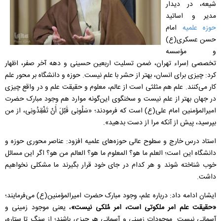
شیعه، در دیدار
مدیر و اساتید
حوزه علمیه
امام
حسن عسکری(ع)
و مؤسسه
تخصصی اِسراء تهران، ضمن تسلیت اربعین حسینی و دهه آخر صفر، اظهار
کرد: چیزی برای انسان، بهتر از حشر با علم نیست. حوزه و دانشگاه بر محور علم
کار می‌کنند. علم هم مثلثی است از عالم، معلوم و حقیقت علم و در واقع چیزی
در جهان بهتر از علم نیست و سخنگوی این‌گونه موارد هم وجود مبارک حضرت
امیرالمؤمنین امام علی(ع) است که فرمودند؛ «سَلُونِی قَبْلَ‏ أَنْ‏ تَفْقِدُونِی، از من
بپرسید، پیش از آنکه مرا از دست بدهید».
استاد درس خارج و سطوح عالی حوزه‌های علمیه افزود: عناصر محوری حوزه و
دانشگاه این است؛ العلم ما هو؟ المعلوم ما هو؟ العالم من هو؟ اگر این مسائل
خوب شناخته شوند و هر کدام در جای خود قرار بگیرند ما مشکلی نخواهیم
داشت.
ایشان ادامه داد: درباره علم، وجود مبارک حضرت امیرالمؤمنین(ع) می‌فرمایند؛
«حقیقت علم امر ملکوتی است، امر مُلکی نیست»
، یعنی موجود زمینی و
آسمانی نیست. موجودات زمینی و آسمانی هر چیزی باشند؛ از سنگ تا ستاره،