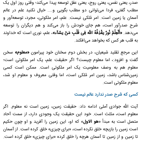
صدر، یعنی نفس، یعنی روح، یعنی عقل توسعه پیدا می‌کند؛ وقتی روز اول یک
مطلب گفتی، فردا می‌توانی دو مطلب بگویی و.... خیال نکنید علم در عالم
آسمان یا زمین است. امر مُلکی نیست. علم، امر ملکوتی، مجرد، توسعه‌آور و
شرح صدرآور است، هم جای خودش را باز می‌کند و هم دیگران را توسعه
می‌دهد.
«أَلْعِلْمُ نُورٌ یقْذِفُهُ اللّه فِی قَلْبِ مَنْ یشآء»
، علم، نوری است که خداوند
به قلب هر کس که بخواهد می‌افکند.
این مرجع تقلید شیعیان، در بخش دوم سخنان خود پیرامون
«معلوم»
سخن
گفت و افزود:، اما معلوم چیست؟ اگر حقیقت علم، یک امر ملکوتی است؛
معلوم هم به وصف معلومیت یک امر ملکوتی است. ممکن است کسی
زمین‌شناس باشد، زمین امر مُلکی است، اما وقتی معروف و معلوم او شد،
معلوم ملکوتی است.
کسی که شرح صدر ندارد عالم نیست
آیت الله جوادی آملی ادامه داد: حقیقت زمین، زمین است نه معلوم. اگر
معلوم است، مثلث است. خود این حقیقت یک وجودی دارد، از سمت آحاد
متصل است به مبدأ «
هو الاول
» که او، این زمین را آفرید و او چون حکیم
است زمین را بازیچه خلق نکرده است، «برای چیزی» خلق کرده است. از آسمان
تا زمین و از زمین تا آسمان هرچه را خلق کرده «برای چیزی» خلق کرده است.