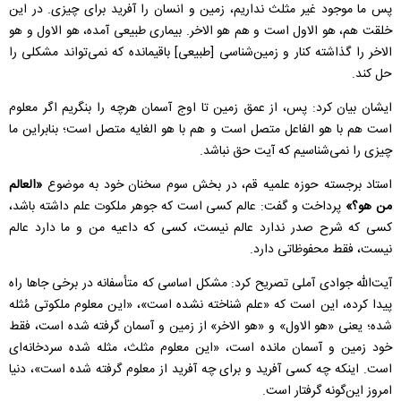
پس ما موجود غیر مثلث نداریم، زمین و انسان را آفرید برای چیزی. در این
خلقت هم، هو الاول است و هم هو الاخر. بیماری طبیعی آمده، هو الاول و هو
الاخر را گذاشته کنار و زمین‌شناسی [طبیعی] باقیمانده که نمی‌تواند مشکلی را
حل کند.
ایشان بیان کرد: پس، از عمق زمین تا اوج آسمان هرچه را بنگریم اگر معلوم
است هم با هو الفاعل متصل است و هم با هو الغایه متصل است؛ بنابراین ما
چیزی را نمی‌شناسیم که آیت حق نباشد.
استاد برجسته حوزه علمیه قم، در بخش سوم سخنان خود به موضوع
«العالم
من هو؟»
پرداخت و گفت: عالم کسی است که جوهر ملکوت علم داشته باشد،
کسی که شرح صدر ندارد عالم نیست، کسی که داعیه من و ما دارد عالم
نیست، فقط محفوظاتی دارد.
آیت‌الله جوادی آملی تصریح کرد: مشکل اساسی که متأسفانه در برخی جا‌ها راه
پیدا کرده، این است که «علم شناخته نشده است»، «این معلوم ملکوتی مُثله
شده؛ یعنی «هو الاول» و «هو الاخر» از زمین و آسمان گرفته شده است، فقط
خود زمین و آسمان مانده است، «این معلوم مثلث، مثله شده سردخانه‌ای
است. اینکه چه کسی آفرید و برای چه آفرید از معلوم گرفته شده است»، دنیا
امروز این‌گونه گرفتار است.