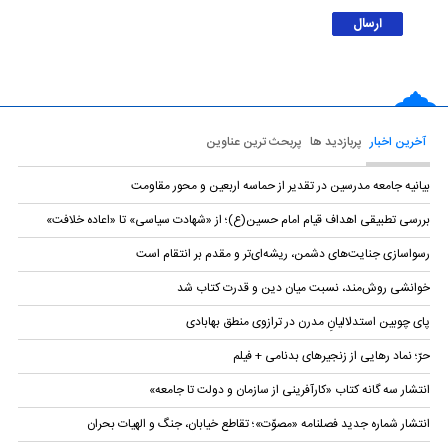
آخرین اخبار
پربازدید ها
پربحث ترین عناوین
بیانیه‌ جامعه مدرسین در تقدیر از حماسه اربعین و محور مقاومت
بررسی تطبیقی اهداف قیام امام حسین(ع)؛ از «شهادت سیاسی» تا «اعاده خلافت»
رسواسازی جنایت‌های دشمن، ریشه‌ای‌تر و مقدم بر انتقام است
خوانشی روش‌مند، نسبت میان دین و قدرت کتاب شد
پای چوبین استدلالیانِ مدرن در ترازوی منطق بهابادی
حرّ؛ نماد رهایی از زنجیرهای بدنامی + فیلم
انتشار سه گانه کتاب «کارآفرینی از سازمان و دولت تا جامعه»
انتشار شماره جدید فصلنامه «مصوّت»؛ تقاطع خیابان، جنگ و الهیات بحران