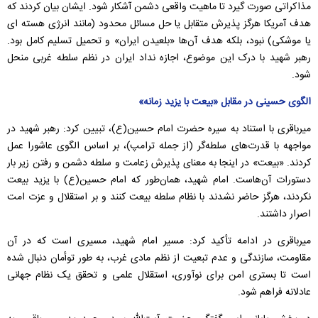
مذاکراتی صورت گیرد تا ماهیت واقعی دشمن آشکار شود. ایشان بیان کردند که
هدف آمریکا هرگز پذیرش متقابل یا حل مسائل محدود (مانند انرژی هسته ای
یا موشکی) نبود، بلکه هدف آن‌ها «بلعیدن ایران» و تحمیل تسلیم کامل بود.
رهبر شهید با درک این موضوع، اجازه نداد ایران در نظم سلطه غربی منحل
شود.
الگوی حسینی در مقابل «بیعت با یزید زمانه»
میرباقری با استناد به سیره حضرت امام حسین(ع)، تبیین کرد: رهبر شهید در
مواجهه با قدرت‌های سلطه‌گر (از جمله ترامپ)، بر اساس الگوی عاشورا عمل
کردند. «بیعت» در اینجا به معنای پذیرش زعامت و سلطه دشمن و رفتن زیر بار
دستورات آن‌هاست. امام شهید، همان‌طور که امام حسین(ع) با یزید بیعت
نکردند، هرگز حاضر نشدند با نظام سلطه بیعت کنند و بر استقلال و عزت امت
اصرار داشتند.
میرباقری در ادامه تأکید کرد: مسیر امام شهید، مسیری است که در آن
مقاومت، سازندگی و عدم تبعیت از نظم مادی غرب، به طور توأمان دنبال شده
است تا بستری امن برای نوآوری، استقلال علمی و تحقق یک نظام جهانی
عادلانه فراهم شود.