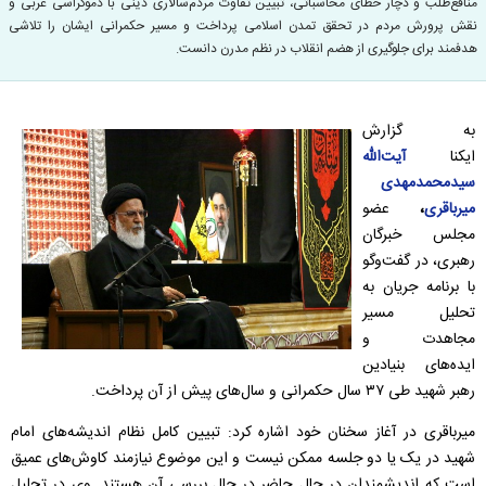
منافع‌طلب و دچار خطای محاسباتی، تبیین تفاوت مردم‌سالاری دینی با دموکراسی غربی و
نقش پرورش مردم در تحقق تمدن اسلامی پرداخت و مسیر حکمرانی ایشان را تلاشی
هدفمند برای جلوگیری از هضم انقلاب در نظم مدرن دانست.
به گزارش
ایکنا
آیت‌الله
سیدمحمدمهدی
میرباقری
،
عضو
مجلس خبرگان
رهبری، در گفت‌وگو
با برنامه جریان به
تحلیل مسیر
مجاهدت و
ایده‌های بنیادین
رهبر شهید طی ۳۷ سال حکمرانی و سال‌های پیش از آن پرداخت.
میرباقری در آغاز سخنان خود اشاره کرد: تبیین کامل نظام اندیشه‌های امام
شهید در یک یا دو جلسه ممکن نیست و این موضوع نیازمند کاوش‌های عمیق
است که اندیشمندان در حال حاضر در حال بررسی آن هستند. وی در تحلیل