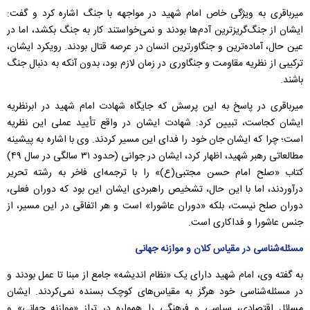
میرباقری به ویژگی خاص امام شهید در مواجهه با جنگ اشاره کرد و گفت:
ایشان از جنگ‌گریزترین آدم‌ها بودند و نمی‌خواستند کار به جنگ بکشد، اما در
عین حال، آماده‌ترین و جنگاورترین انسان در عرصه قتال بودند. رویکرد ایشان،
ترکیبی از نظریه مقاومت و جنگاوری در زمان لازم بود، بدون آنکه به دنبال جنگ
باشند.
میرباقری در پاسخ به این پرسش که جایگاه شهادت امام شهید در ابرنظریه
ایشان کجاست، تبیین کرد: شهادت ایشان در واقع تأیید عملی این نظریه
است؛ چرا که ایشان جان خود را فدای این مسیر کردند. وی با اشاره به پیشینه
مطالعاتی رهبر شهید، اظهار کرد، ایشان در جوانی (حدود ۳۱ سالگی در سال ۴۹)
کتاب «صلح امام حسن مجتبی(ع)» را با ترجمه‌ای فاخر به رشته تحریر
درآوردند، اما با این حال، تشخیص راهبردی ایشان این بود که دوران فعلی،
دوران صلح نیست، بلکه «دوران عاشورا» است و هر اتفاقی در این مسیر، از
جنس عاشورا و فداکاری است.
مسئله‌شناسی در مقیاس کلان و موازنه جهانی
به گفته وی، امام شهید دارای یک «نظام اندیشه» جامع از مبنا تا عمل بودند و
در مسئله‌شناسی خود هرگز به مقیاس‌های کوچک بسنده نمی‌کردند. ایشان
مسائل اقتصادی، سیاسی و فرهنگی را همواره در تراز «موازنه جهانی» و