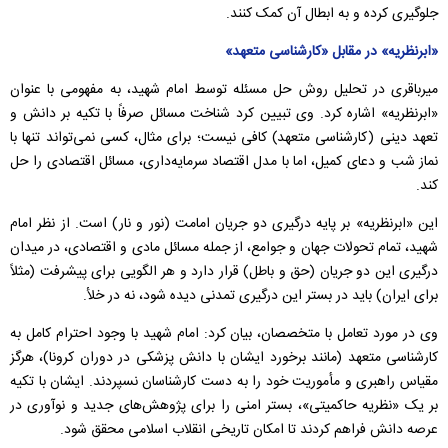
جلوگیری کرده و به ابطال آن کمک کنند.
«ابرنظریه» در مقابل «کارشناسی متعهد»
میرباقری در تحلیل روش حل مسئله توسط امام شهید، به مفهومی با عنوان
«ابرنظریه» اشاره کرد. وی تبیین کرد شناخت مسائل صرفاً با تکیه بر دانش و
تعهد دینی (کارشناسی متعهد) کافی نیست؛ برای مثال، کسی نمی‌تواند تنها با
نماز شب و دعای کمیل، اما با مدل اقتصاد سرمایه‌داری، مسائل اقتصادی را حل
کند.
این «ابرنظریه» بر پایه درگیری دو جریان امامت (نور و نار) است. از نظر امام
شهید، تمام تحولات جهان و جوامع، از جمله مسائل مادی و اقتصادی، در میدان
درگیری این دو جریان (حق و باطل) قرار دارد و هر الگویی برای پیشرفت (مثلاً
برای ایران) باید در بستر این درگیری تمدنی دیده شود، نه در خلأ.
وی در مورد تعامل با متخصصان، بیان کرد: امام شهید با وجود احترام کامل به
کارشناسی متعهد (مانند برخورد ایشان با دانش پزشکی در دوران کرونا)، هرگز
مقیاس راهبری و مأموریت خود را به دست کارشناسان نسپردند. ایشان با تکیه
بر یک «نظریه حاکمیتی»، بستر امنی را برای پژوهش‌های جدید و نوآوری در
عرصه دانش فراهم کردند تا امکان تاریخی انقلاب اسلامی محقق شود.