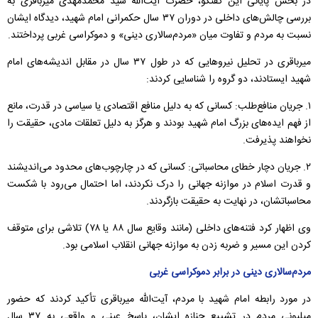
در بخش پایانی این گفتگو، حضرت آیت‌الله سید محمدمهدی میرباقری به
بررسی چالش‌های داخلی در دوران ۳۷ سال حکمرانی امام شهید، دیدگاه ایشان
نسبت به مردم و تفاوت میان «مردم‌سالاری دینی» و دموکراسی غربی پرداختند.
میرباقری در تحلیل نیروهایی که در طول ۳۷ سال در مقابل اندیشه‌های امام
شهید ایستادند، دو گروه را شناسایی کردند:
۱. جریان منافع‌طلب: کسانی که به دلیل منافع اقتصادی یا سیاسی در قدرت، مانع
از فهم ایده‌های بزرگ امام شهید بودند و هرگز به دلیل تعلقات مادی، حقیقت را
نخواهند پذیرفت.
۲. جریان دچار خطای محاسباتی: کسانی که در چارچوب‌های محدود می‌اندیشند
و قدرت اسلام در موازنه جهانی را درک نکردند، اما احتمال می‌رود با شکست
محاسباتشان، در نهایت به حقیقت بازگردند.
وی اظهار کرد فتنه‎‌های داخلی (مانند وقایع سال ۸۸ یا ۷۸) تلاشی برای متوقف
کردن این مسیر و ضربه زدن به موازنه جهانی انقلاب اسلامی بود.
مردم‌سالاری دینی در برابر دموکراسی غربی
در مورد رابطه امام شهید با مردم، آیت‌الله میرباقری تأکید کردند که حضور
میلیونی مردم در تشییع جنازه ایشان، پاسخ عینی و واقعی به ۳۷ سال