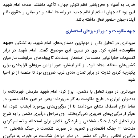
قدرت به آسیا» و «فروپاشی نظم کنونی جهان» تأکید داشتند. هدف امام شهید
این بود که جهان اسلام از نظم جدید در راه، جا نماند و در مبانی و حقوق نظم
آینده جهان حضور فعال داشته باشد.
جبهه مقاومت و عبور از مرزهای استعماری
میرباقری در تحلیل یکی از مهم‌ترین دستاوردهای امام شهید، به تشکیل «
جبهه
مقاومت
» اشاره کرد. وی در تبیین این موضوع گفت: امام شهید در برابر
تقسیمات جغرافیایی دست‌ساز استعمار ایستادند تا پیوندهای سرنوشت‌ساز میان
کشورهای منطقه ایجاد شود. از نظر ایشان، عبور از این مرزهای قراردادی برای
یکپارچه کردن قدرت در برابر تمدن مادی غرب ضروری بود تا منطقه از نو احیا
شود.
میرباقری در مورد تعامل با دشمن، ابراز کرد: امام شهید «نرمش قهرمانانه» را
به‌عنوان ابزاری در طرح مقاومت به کار می‌بردند؛ یعنی در عین حفظ مسیر، در
نقاط لازم انعطاف نشان می‌دادند تا از درگیری‌های بی‌مورد اجتناب شود، اما
هرگز از درگیری‌های ضروری نمی‌گریختند. وی مراحل درگیری دشمن را به شرح
زیر تحلیل کرد:۱. جنگ شناختی و فرهنگی: تلاش برای استحاله و تسلیم کردن
ملت‌ها. ۲. جنگ اقتصادی و تحریم: در صورت شکست در جنگ شناختی. ۳.
درگیری نظامی: زمانی که دشمن در سایر مراحل شکست می‌خورد، به درگیری