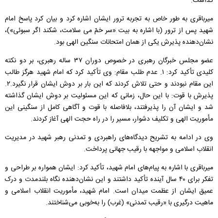
گذاشت.
میرباقری به طور خاص به تجربه ترور ایشان اشاره کرد و بیان کرد پاسخ امام
شهید پس از ترور (با اشاره به بیت «سر خمّ می سلامت، شکند اگر سبوئی»)،
نشان‌دهنده پذیرش یکی از همان امتحانات سنگین الهی بود.
عضو مجلس خبرگان رهبری در خصوص دوران ۳۷ ساله رهبری، بر دو نکته
کلیدی تأکید کرد: ۱. عدم طلب مقام: وی تأکید کرد که امام شهید هرگز طالب
این مقام نبودند و حتی تلاش کردند که این بار بر دوش ایشان قرار نگیرد.۲.
پذیرش با قوت: با این حال، زمانی که این مسئولیت بر دوش ایشان گذاشته
شد و ایشان آن را پذیرفتند، بلافاصله با قوت و آگاهی کامل از سنگینی این
مأموریت الهی و تکلیف دشوار، مسیر را در راه حجت الهی آغاز کردند.
وی در ادامه به تشریح دیدگاه‌های راهبردی و تمدنی رهبر شهید در مدیریت
انقلاب اسلامی و مواجهه با رقیب جهانی پرداخت‌.
میرباقری با اشاره به پیام‌های امام شهید، تأکید کرد: ایشان همواره بر طراحی و
تفکر برای ۴۰ سال آینده تأکید داشتند و این نشان‌دهنده نگاه بلندمدت و درک
عمیق ایشان از عظمت میدان است. امام شهید، مأموریت انقلاب اسلامی و
ماهیت درگیری با «رقیب تمدنی» (غرب) را به‌خوبی می‌شناختند.