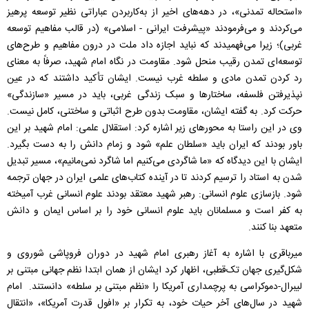
«استحاله تمدنی»، در دهه‌های اخیر از به‌کاربردن عباراتی نظیر توسعه پرهیز
می‌کردند و می‌فرمودند «پیشرفت ایرانی - اسلامی» (در قالب مفاهیم توسعه
غربی)؛ زیرا می‌فهمیدند که نباید اجازه داد ملت در درون مفاهیم و طرح‌های
توسعه‌ای تمدن رقیب منحل شود. مقاومت در نگاه امام شهید، صرفاً به معنای
رد کردن تمدن مادی و سلطه غرب نیست. ایشان تأکید داشتند که در عین
نپذیرفتن فلسفه، ساختارها و سبک زندگی غربی، باید در مسیر «سازندگی»
حرکت کرد. به گفته ایشان، مقاومت بدون طرح اثباتی و ساختنی، کامل نیست.
وی در این راستا به محورهای زیر اشاره کرد: استقلال علمی: امام شهید بر این
باور بودند که ایران باید «سلطان علم» شود و زمام دانش را به دست بگیرد.
ایشان با این دیدگاه که «ما شاگردی می‌کنیم اما شاگرد نمی‌مانیم»، مسیر تبدیل
شدن به استاد را ترسیم کردند تا در آینده کتاب‌های علمی ایران در جهان ترجمه
شود. بازسازی علوم انسانی: رهبر شهید معتقد بودند علوم انسانی غرب آمیخته
به کفر است و مسلمانان باید علوم انسانی خود را بر اساس ایمان و دانش
متعهد بنا کنند.
میرباقری با اشاره به آغاز رهبری امام شهید در دوران فروپاشی شوروی و
شکل‌گیری جهان تک‌قطبی، اظهار کرد ایشان از همان ابتدا نظم جهانی مبتنی بر
لیبرال-دموکراسی به پرچمداری آمریکا را «نظم مبتنی بر سلطه» دانستند. امام
شهید در سال‌های آخر حیات خود، به تکرار بر «افول قدرت آمریکا»، «انتقال