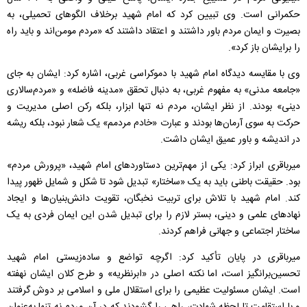
حکمرانی است. وی تبیین کرد که امام شهید برخلاف الگوهای تحمیلی، به
بصیرت و ایمان مردم باور داشتند و اعتقاد داشتند که «مردم مومن‌اند و باید راه
را برایشان باز کرد».
وی با مقایسه دیدگاه امام شهید با دموکراسی غربی، اشاره کرد: ایشان به جای
«جامعه مدنی» به مفهوم غربی، به دنبال تحقق «مدینه فاضله» و «مردم‌سالاری
دینی» بودند. از نظر ایشان، مردم نه تنها ابزار، بلکه رکن اصلی مدیریت و
حرکت به سوی آرمان‌ها بودند و عبارت «خادم مردمم» یک شعار نبود، بلکه ریشه
در اندیشه و باور عمیق ایشان داشت.
میرباقری ابراز کرد: یکی از مهم‌ترین دستاوردهای امام شهید، «پرورش مردم»
بود. حقیقت باطنی باید به یک «ساختار» تبدیل شود تا شکل و شمایل ظهور پیدا
کند. امام شهید با تلاش برای تربیت نخبگان، تقویت دانش‌بنیان‌ها و ایجاد
نهادهای علمی و دینی، بستر لازم را برای تبدیل شدن این ایمان فردی به یک
ساختار اجتماعی و جهانی فراهم کردند.
میرباقری در پایان تأکید کرد: اگرچه تواضع و ساده‌زیستی امام شهید
تحسین‌برانگیز است، اما نکته اصلی در «ابرنظریه» و طرح کلان ایشان نهفته
است. ایشان مسئولیت عظیمی را برای استقلال ملی و اسلامی بر دوش گرفتند
و با استقامت تا لحظه شهادت، راهی را گشودند که در آن مردم نه تنها به‌عنوان