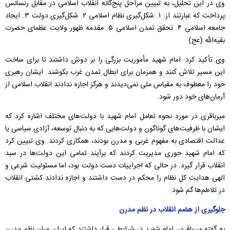
وی در این تحلیل، به تبیین مراحل پنج‌گانه انقلاب اسلامی در مقابل رنسانس
پرداخت که عبارتند از: ۱. شکل‌گیری نظام اسلامی ۲. شکل‌گیری دولت ۳. ایجاد
جامعه اسلامی ۴. تحقق تمدن اسلامی ۵. مقدمه ظهور ولایت عظمای حضرت
بقيه‌الله (عج)
وی تأکید کرد: امام شهید مأموریت بزرگی را بر دوش داشتند تا برای ساخت
این مسیر تلاش کنند و همزمان برای ابطال تمدن غرب بکوشند. ایشان رهبری
خود را معطوف به مقیاس ملی نمی‌دیدند و هرگز اجازه ندادند انقلاب اسلامی از
آرمان‌های خود دور شود.
میرباقری در مورد نحوه تعامل امام شهید با دولت‌های مختلف اشاره کرد که
ایشان با ظرفیت‌های گوناگون و دولت‌هایی که به دنبال توسعه، آزادی سیاسی یا
عدالت اقتصادی به مفهوم غربی و مدرن بودند، همکاری کردند. وی تبیین کرد
که امام شهید جوری مدیریت کردند که برآیند تمامی این دولت‌ها در سبد
انقلاب قرار گیرد. در حالی که اجراییات دست دولت بود، اما مسئولیت شرعی و
الهی هدایت کل نظام را محکم در دست داشتند و اجازه ندادند کشتی انقلاب
در تلاطم‌ها گم شود.
جلوگیری از هضم انقلاب در نظم مدرن
به گفته میرباقری، امام شهید در شرایطی قرار داشتند که ایران میان نظم مدرن