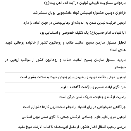
بازخوانی مسئولیت تاریخی کوفیان در آینه کلام اهل بیت(ع)
فراخوان دومین جشنواره انیمیشن کوتاه دانشجویی پویان منتشر شد
اربعین ظرفیت تبدیل شدن به اندیشه‌ای رهایی‌بخش در جهان اسلام را دارد
آیا شهادت امام حسین(ع) یک تکلیف خصوصی و استثنایی بود
تجلیل مسئول سازمان بسیج اساتید، طلاب و روحانیون کشور از خانواده روحانی شهید
هادی استاد
بازدید مسئول سازمان بسیج اساتید، طلاب و روحانیون کشور از مواکب اربعین در
خوزستان
اربعین؛ تجلی «اقامه دین» و راهبردی برای زدودن حیرت و ضلالت بشری است
حر؛ الگوی اراده، تصمیم و بازگشت آگاهانه + فیلم
رضایت از گناه و جنایات، شریک شدن در آن است
چرا گاهی عذرخواهی در برابر اشتباه از انجام سخت‌ترین کارها دشوارتر است
اربعین در پارادایم علوم اجتماعی: از کنش جمعی تا الگوی تمدن نوین اسلامی
بررسی زنجیره انتقال اخبار عاشورا؛ از مقتل ابی‌مخنف تا کتاب الارشاد شیخ مفید