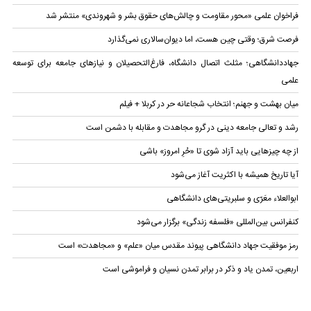
فراخوان علمی «محور مقاومت و چالش‌های حقوق بشر و شهروندی» منتشر شد
فرصت شرق؛ وقتی چین هست، اما دیوان‌سالاری نمی‌گذارد
جهاددانشگاهی؛ مثلث اتصال دانشگاه، فارغ‌التحصیلان و نیازهای جامعه برای توسعه
علمی
میان بهشت و جهنم؛ انتخاب شجاعانه حر در کربلا + فیلم
رشد و تعالی جامعه دینی در گرو مجاهدت و مقابله با دشمن است
از چه چیزهایی باید آزاد شوی تا «حُرِ امروز» باشی
آیا تاریخ همیشه با اکثریت آغاز می‌شود
ابوالعلاء معَرّی و سلبریتی‌های دانشگاهی
کنفرانس بین‌المللی «فلسفه زندگی» برگزار می‌شود
رمز موفقیت جهاد دانشگاهی پیوند مقدس میان «علم» و «مجاهدت» است
اربعین، تمدن یاد و ذکر در برابر تمدن نسیان و فراموشی است