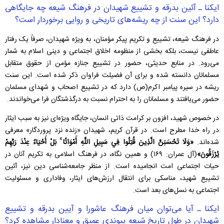
ایکنا ـ آئین بدرقه و تشییع شهیدان در فرهنگ شیعه چه جایگاهی
دارد؟ این سنت از چه ریشه‌های تاریخی و روایی برخوردار است؟
در فرهنگ شیعه، تشییع و تکریم پیکر مؤمنان، به‌ ویژه شهیدان، صرفاً یک رفتار
عاطفی نیست، بلکه بخشی از منظومه اخلاق اجتماعی و دینی اسلام به شمار
می‌رود. در منابع حدیثی، حضور در تشییع جنازه مؤمن از حقوق متقابل
مسلمانان دانسته شده و برای آن فضیلت فراوان ذکر شده است. این سنت
ریشه در سیره پیامبر اکرم(ص) دارد که در تشییع اصحاب و شهدای مسلمان
حضور می‌یافتند و مسلمانان را به احترام نسبت به درگذشتگان فرا می‌خواندند.
در خصوص شهید، افزون بر کرامت ذاتی انسان، جایگاه ویژه‌ای نیز به سبب ایثار
در راه خدا مطرح است. در قرآن کریم، شهیدان «زنده نزد پروردگار» معرفی
شده‌اند.
«وَلَا تَحْسَبَنَّ الَّذِينَ قُتِلُوا فِي سَبِيلِ اللَّهِ أَمْوَاتًا ۚ بَلْ أَحْيَاءٌ عِنْدَ رَبِّهِمْ
يُرْزَقُونَ»
(آل عمران: ۱۶۹) و همین نگاه، در فرهنگ اسلامی به تکریم آنان در
حیات اجتماعی امت انجامیده است. از منظر جامعه‌شناسی دین نیز، آئین
تشییع شهید، مناسکی برای انتقال ارزش‌های ایثار، وفاداری و مسئولیت
اجتماعی به نسل‌های بعد است.
ایکنا ـ آیا می‌توان میان فرهنگ عاشورا و آیین بدرقه و تشییع
شهیدان در طول تاریخ شیعه پیوندی عمیق و معنادار مشاهده کرد؟