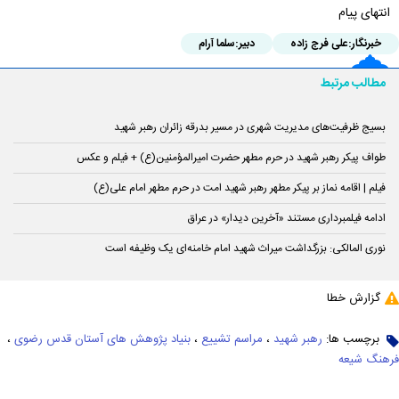
انتهای پیام
خبرنگار:
علی فرج زاده
دبیر:
سلما آرام
مطالب مرتبط
بسیج ظرفیت‌های مدیریت شهری در مسیر بدرقه زائران رهبر شهید
طواف پیکر رهبر شهید در حرم مطهر حضرت اميرالمؤمنين(ع) + فیلم و عکس
فیلم | اقامه نماز بر پیکر مطهر رهبر شهید امت در حرم مطهر امام علی(ع)
ادامه فیلمبرداری مستند «آخرین دیدار» در عراق
نوری المالکی: بزرگداشت میراث شهید امام خامنه‌ای یک وظیفه است
گزارش خطا
برچسب ها:
رهبر شهید
،
مراسم تشییع
،
بنیاد پژوهش های آستان قدس رضوی
،
فرهنگ شیعه