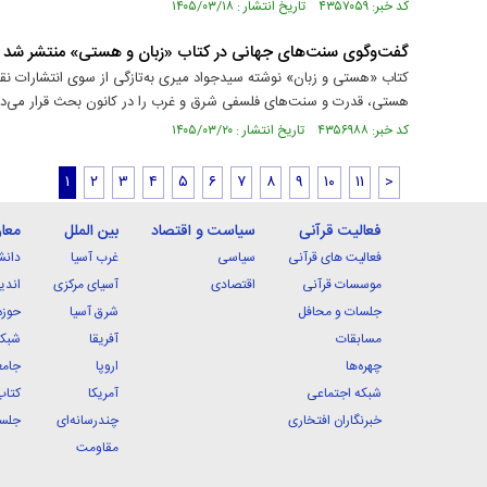
کد خبر: ۴۳۵۷۰۵۹ تاریخ انتشار : ۱۴۰۵/۰۳/۱۸
گفت‌وگوی سنت‌های جهانی در کتاب «زبان و هستی» منتشر شد
کتاب «هستی و زبان» نوشته سیدجواد میری به‌تازگی از سوی انتشارات ن
هستی، قدرت و سنت‌های فلسفی شرق و غرب را در کانون بحث قرار می‌د
کد خبر: ۴۳۵۶۹۸۸ تاریخ انتشار : ۱۴۰۵/۰۳/۲۰
۱
۲
۳
۴
۵
۶
۷
۸
۹
۱۰
۱۱
>
فعالیت قرآنی
سیاست و اقتصاد
بین الملل
معا
فعالیت های قرآنی
سیاسی
غرب آسیا
دانش
موسسات قرآنی
اقتصادی
آسیای مرکزی
اندی
جلسات و محافل
شرق آسیا
حوزه
مسابقات
آفریقا
شبکه
چهره‌ها
اروپا
جامع
شبکه اجتماعی
آمریکا
کتاب
خبرنگاران افتخاری
چندرسانه‌ای
جلسا
مقاومت