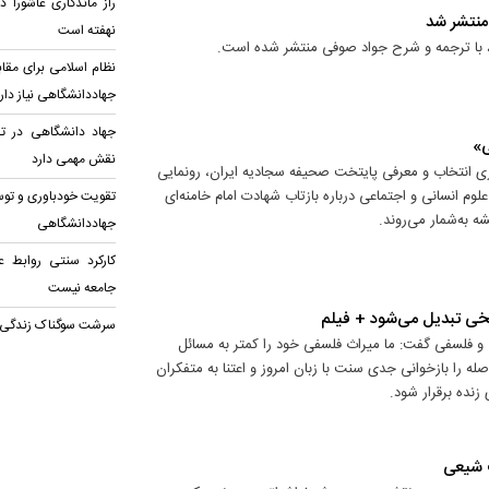
راز ماندگاری عاشورا 
منتشر شد
نهفته است
ا، با ترجمه و شرح جواد صوفی منتشر شده است.
نظام اسلامی برای مقا
جهاددانشگاهی نیاز دار
جهاد دانشگاهی در ت
ی»
نقش مهمی دارد
 انتخاب و معرفی پایتخت صحیفه سجادیه ایران، رونمایی
م انسانی و اجتماعی درباره بازتاب شهادت امام خامنه‌ای
تقویت خودباوری و توسع
 به‌شمار می‌روند.
جهاددانشگاهی
کارکرد سنتی روابط ع
جامعه نیست
خی تبدیل می‌شود + فیلم
سرشت سوگناک زندگی
 فلسفی گفت: ما میراث فلسفی خود را کمتر به مسائل
له را بازخوانی جدی سنت با زبان امروز و اعتنا به متفکران
زنده برقرار شود.
ت شیعی