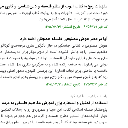
«الهیات رنج»؛ کتاب ایوب از منظر فلسفه و دین‌شناسی واکاوی می
دوره تخصصی-آموزشی «الهیات رنج به روایت کتاب ایوب» با تدریس ساما
فرانکفورت، از ۱۶ تیرماه سال ۱۴۰۵ آغاز می‌شود.
کد خبر: ۴۳۵۹۳۷۹ تاریخ انتشار : ۱۴۰۵/۰۳/۳۱
آیا در عصر هوش مصنوعی فلسفه همچنان ادامه دارد
هوش مصنوعی با شتابی چشمگیر در حال دگرگون‌سازی عرصه‌های گوناگون
مفاهیم سنتی را به چالش کشیده است. از سوی دیگر برای اندیشمندان عل
جای بحث‌های فراوان دارد؛ آیا فلسفه می‌تواند در مواجهه با تحولات فناورا
برخی می‌پندارند، به حاشیه رانده شده و به سرگرمی‌ نظری بدل شده است؟ 
دانست یا ساحلی برای نجات انسان؟ این پرسش کلیدی، محور اصلی وبین
بود که به واکاوی نسبت میان تکنولوژی نوین و پرسش‌های ابدی فلسفه 
کد خبر: ۴۳۵۷۱۶۷ تاریخ انتشار : ۱۴۰۵/۰۳/۱۹
راحله ابراهیمی تأکید کرد
استفاده از تمثیل و استعاره برای آموزش مفاهیم فلسفی به مردم
پژوهشگر فلسفه اسلامی گفت: ابن سینا و سهروردی رو به رسالات تمثیلی آو
جهان کتابخانه‌های انسانی مطرح هستند و افراد دور هم جمع می‌شوند تا ت
سهروردی هم معتقد بودند که اگر بخواهیم فلسفه را در بین عوام رواج دهیم 