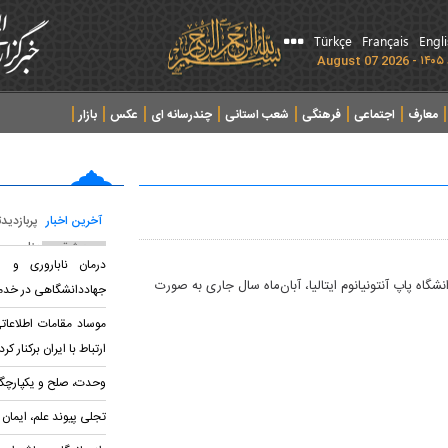
Türkçe
Français
Engl
معارف
اجتماعی
فرهنگی
شعب استانی
چندرسانه ای
عکس
بازار
آخرین اخبار
پربازدید
پربحث ترین عناوین
درمان ناباروری و س
گاه پاپ آنتونیانوم ایتالیا، آبان‌ماه سال جاری به صورت
جهاددانشگاهی در خدم
موساد مقامات اطلاعا
ارتباط با ایران برکنار کرد
وحدت، صلح و یکپارچگی
تجلی پیوند علم، ایمان