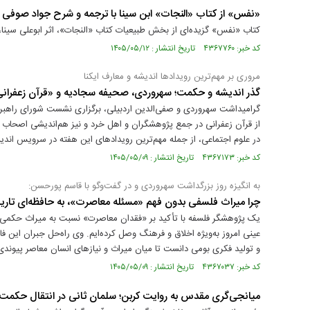
«نفس» از کتاب «النجات» ابن‌ سینا با ترجمه و شرح جواد صوفی 
کتاب «نفس» گزیده‌ای از بخش طبیعیات کتاب «النجات»، اثر ابوعلی سین
کد خبر: ۴۳۶۷۷۶۰ تاریخ انتشار : ۱۴۰۵/۰۵/۱۲
مروری بر مهم‌ترین رویدادها اندیشه و معارف ایکنا
گذر اندیشه و حکمت؛ سهروردی، صحیفه سجادیه و «قرآن زعفران
گرامیداشت سهروردی و صفی‌الدین اردبیلی، برگزاری نشست شورای راهبری
از قرآن زعفرانی در جمع پژوهشگران و اهل خرد و نیز هم‌اندیشی اصحاب علو
در علوم اجتماعی، از جمله مهم‌ترین رویدادهای این هفته در سرویس اندیشه
کد خبر: ۴۳۶۷۱۷۳ تاریخ انتشار : ۱۴۰۵/۰۵/۰۹
به انگیزه روز بزرگداشت سهروردی و در گفت‌وگو با قاسم پورحسن:
چرا میراث فلسفی بدون فهم «مسئله معاصرت»، به حافظه‌ای تاری
یک پژوهشگر فلسفه با تأکید بر «فقدان معاصرت» نسبت به میراث حکمی و
عینی امروز به‌ویژه اخلاق و فرهنگ وصل کرده‌ایم. وی راه‌حل جبران این فاص
و تولید فکری بومی دانست تا میان میراث و نیازهای انسان معاصر پیوندی 
کد خبر: ۴۳۶۷۰۳۷ تاریخ انتشار : ۱۴۰۵/۰۵/۰۹
میانجی‌گری مقدس به روایت کربن؛ سلمان ثانی در انتقال حکم