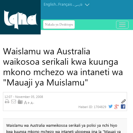
English
Français
.
.
فارسی
Nakala ya Desktopu
باز
و
بسته
کردن
منو
Waislamu wa Australia
waikosoa serikali kwa kuunga
mkono mchezo wa intaneti wa
"Mauaji ya Muislamu"
12:07 - November 05, 2008
Habari ID:
1704829
Waislamu wa Australia wameikosoa serikali ya polisi ya nchi hiyo
kwa kuunga mkono mchezo wa intaneti uliopewa jina la "Mauaji ya