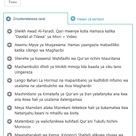
Zilizotembelewa zaidi
Habari za karibuni
Sheikh Awad Al-Faradi, Qari mwenye kutia Hamasa katika
“Dawlat al-Tilawa” ya Misri + Video
Awamu Mpya ya Muqawama: Hamas yaangazia mabadiliko
katika Ukingo wa Magharibi
Sherehe ya kuwaenzi Wahifadhi wa Qur'an nchini Mauritania
Mashambulizi dhidi ya Msikiti mmoja kila baada ya siku tano
Uingereza
Lango Bahari La Hormuz na mapambano ya kudhibiti mfumo wa
usalama na utambulisho wa Asia Magharibi
Mashindano ya Kimataifa ya Qur'ani ya Iran yatafanyika ana kwa
ana ikiwa hali ya usalama itatengamaa
Meya Mamdani ataka Marekani itekeleze hati ya kukamatwa kwa
Netanyahu kwani ni mhalifu wa kivita
Matembezi ya waliofanikiwa kuhifadi Qur'ani Tukufu Nchini
Morocco
Mwanaharakati wa Kenya: Kiongozi Shahidi alikuwa shujaa wa