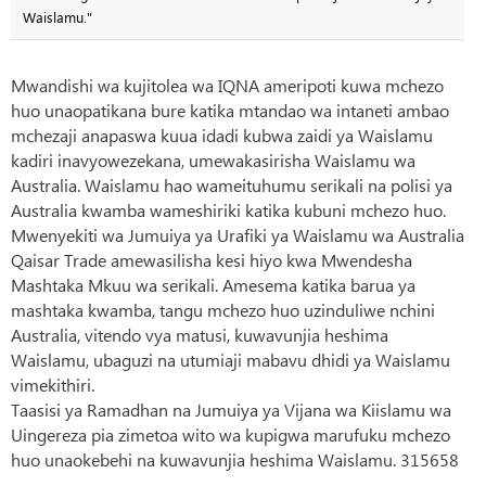
Waislamu."
Mwandishi wa kujitolea wa IQNA ameripoti kuwa mchezo
huo unaopatikana bure katika mtandao wa intaneti ambao
mchezaji anapaswa kuua idadi kubwa zaidi ya Waislamu
kadiri inavyowezekana, umewakasirisha Waislamu wa
Australia. Waislamu hao wameituhumu serikali na polisi ya
Australia kwamba wameshiriki katika kubuni mchezo huo.
Mwenyekiti wa Jumuiya ya Urafiki ya Waislamu wa Australia
Qaisar Trade amewasilisha kesi hiyo kwa Mwendesha
Mashtaka Mkuu wa serikali. Amesema katika barua ya
mashtaka kwamba, tangu mchezo huo uzinduliwe nchini
Australia, vitendo vya matusi, kuwavunjia heshima
Waislamu, ubaguzi na utumiaji mabavu dhidi ya Waislamu
vimekithiri.
Taasisi ya Ramadhan na Jumuiya ya Vijana wa Kiislamu wa
Uingereza pia zimetoa wito wa kupigwa marufuku mchezo
huo unaokebehi na kuwavunjia heshima Waislamu. 315658