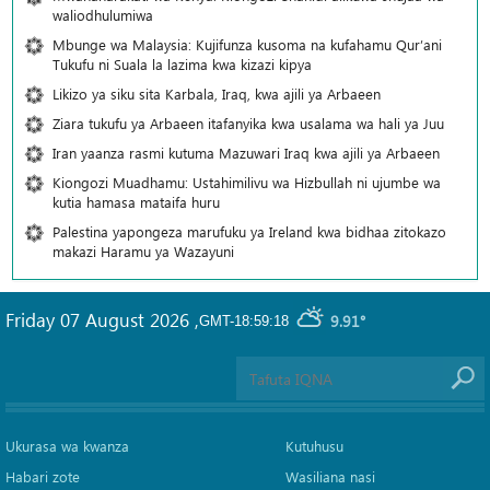
waliodhulumiwa
Mbunge wa Malaysia: Kujifunza kusoma na kufahamu Qur’ani
Tukufu ni Suala la lazima kwa kizazi kipya
Likizo ya siku sita Karbala, Iraq, kwa ajili ya Arbaeen
Ziara tukufu ya Arbaeen itafanyika kwa usalama wa hali ya Juu
Iran yaanza rasmi kutuma Mazuwari Iraq kwa ajili ya Arbaeen
Kiongozi Muadhamu: Ustahimilivu wa Hizbullah ni ujumbe wa
kutia hamasa mataifa huru
Palestina yapongeza marufuku ya Ireland kwa bidhaa zitokazo
makazi Haramu ya Wazayuni
Friday 07 August 2026
,
9.91°
GMT-18:59:18
Ukurasa wa kwanza
Kutuhusu
Habari zote
Wasiliana nasi