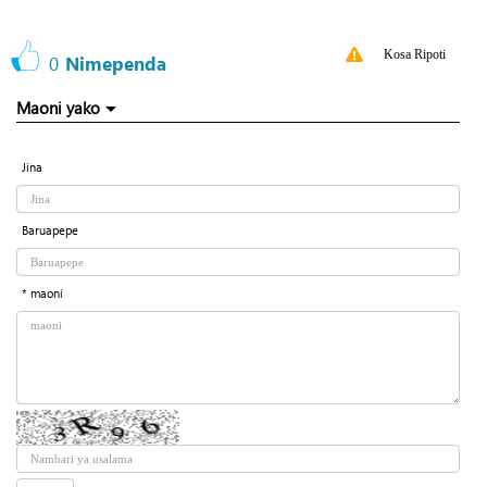
Kosa Ripoti
0
Nimependa
Maoni yako
Jina
Baruapepe
* maoni