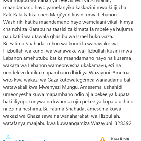
maandamano hayo yamefanyika kaskazini mwa kijiji cha
Kafr Kala katika eneo Marji'yun kusini mwa Lebanon.
Washiriki katika maandamano hayo wamelaani vikali kimya
cha nchi za Kiarabu na taasisi za kimataifa mbele ya hujuma
na ukatili wa utawala ghasibu wa Israel huko Gaza.
Bi. Fatima Shahadat mkuu wa kundi la wanawake wa
Hizbullah wa kundi wa wanawake wa Hizbullah kusini mwa
Lebanon amehutubu katika maandamano hayo na kusema
wakaza wa Lebanon wameonyesha ukakamavu, ezi na
uendelevu katika mapambano dhidi ya Wazayuni. Ametoa
wito kwa wakazi wa Gaza kutowategemea wanaadamu bali
watawakali kwa Mwenyezi Mungu. Amesema, ushahidi
umeonyesha kuwa mapambano ndio njia pekee ya kupata
haki iliyopokonywa na kwamba njia pekee ya kupata ushindi
ni ezi na heshima. Bi. Fatima Shahadat amesema kuwa
wakazi wa Ghaza sawa na wanaharakati wa Hizbullah,
watafanya maajabu kwa kuwaangamiza Wazayuni. 328392
Kosa Ripoti