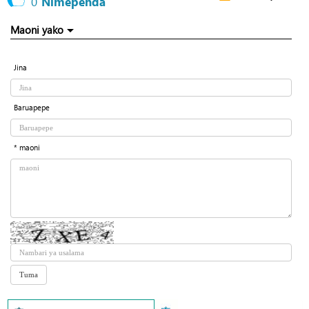
0
Nimependa
Maoni yako
Jina
Baruapepe
* maoni