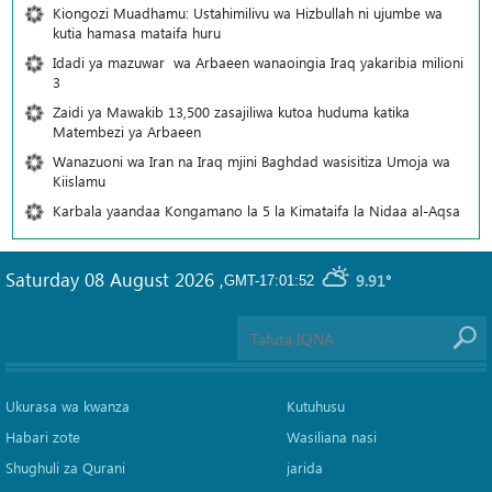
Kiongozi Muadhamu: Ustahimilivu wa Hizbullah ni ujumbe wa
kutia hamasa mataifa huru
Idadi ya mazuwar wa Arbaeen wanaoingia Iraq yakaribia milioni
3
Zaidi ya Mawakib 13,500 zasajiliwa kutoa huduma katika
Matembezi ya Arbaeen
Wanazuoni wa Iran na Iraq mjini Baghdad wasisitiza Umoja wa
Kiislamu
Karbala yaandaa Kongamano la 5 la Kimataifa la Nidaa al-Aqsa
Saturday 08 August 2026
,
9.91°
GMT-17:01:52
Ukurasa wa kwanza
Kutuhusu
Habari zote
Wasiliana nasi
Shughuli za Qurani
jarida