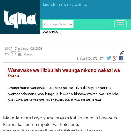
English
Français
.
.
فارسی
Nakala ya Desktopu
باز
و
Wakenya 6,000 kushiriki katika Ibada
بسته
کردن
ya Hija
منو
10:05 - December 02, 2008
Habari ID:
1714874
Wanawake wa Hizbullah waunga mkono wakazi wa
Gaza
Wanachama wanawake wa harakati ya Hizbullah ya Lebanon
wameandamana kwa lengo la kuwapa himaya wakazi wa Ukanda
wa Gaza wanaoteswa na utawala wa Kizayuni wa Israel.
Maandamano hayo yamefanyika katika eneo la Bawwaba
Fatima karibu na mpaka wa Palestina.
Kwa mujibu wa Kanali ya Televisheni ya Al Manar,