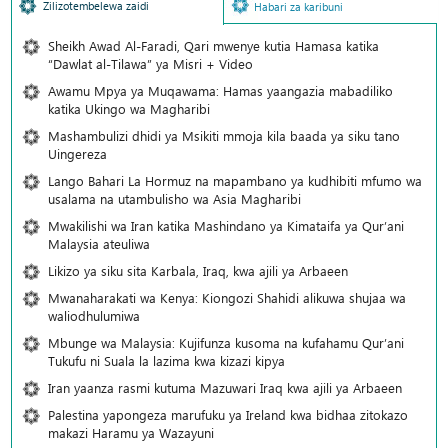
Zilizotembelewa zaidi
Habari za karibuni
Sheikh Awad Al-Faradi, Qari mwenye kutia Hamasa katika
“Dawlat al-Tilawa” ya Misri + Video
Awamu Mpya ya Muqawama: Hamas yaangazia mabadiliko
katika Ukingo wa Magharibi
Mashambulizi dhidi ya Msikiti mmoja kila baada ya siku tano
Uingereza
Lango Bahari La Hormuz na mapambano ya kudhibiti mfumo wa
usalama na utambulisho wa Asia Magharibi
Mwakilishi wa Iran katika Mashindano ya Kimataifa ya Qur’ani
Malaysia ateuliwa
Likizo ya siku sita Karbala, Iraq, kwa ajili ya Arbaeen
Mwanaharakati wa Kenya: Kiongozi Shahidi alikuwa shujaa wa
waliodhulumiwa
Mbunge wa Malaysia: Kujifunza kusoma na kufahamu Qur’ani
Tukufu ni Suala la lazima kwa kizazi kipya
Iran yaanza rasmi kutuma Mazuwari Iraq kwa ajili ya Arbaeen
Palestina yapongeza marufuku ya Ireland kwa bidhaa zitokazo
makazi Haramu ya Wazayuni