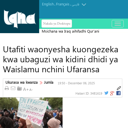
English
Français
.
.
فارسی
Nakala ya Desktopu
باز
و
Msichana wa Iraq aihifadhi Qur’ani
بسته
کردن
Tukufu katika Siku 43 Pekee
منو
Utafiti waonyesha kuongezeka
kwa ubaguzi wa kidini dhidi ya
Waislamu nchini Ufaransa
Ukurasa wa kwanza
Jumla
19:50 - December 06, 2025
Habari ID:
3481619