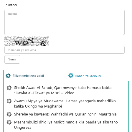
* maoni
Zilizotembelewa zaidi
Habari za karibuni
Sheikh Awad Al-Faradi, Qari mwenye kutia Hamasa katika
“Dawlat al-Tilawa” ya Misri + Video
Awamu Mpya ya Muqawama: Hamas yaangazia mabadiliko
katika Ukingo wa Magharibi
Sherehe ya kuwaenzi Wahifadhi wa Qur'an nchini Mauritania
Mashambulizi dhidi ya Msikiti mmoja kila baada ya siku tano
Uingereza