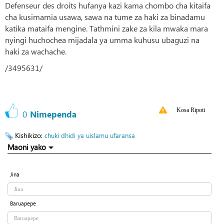
Defenseur des droits hufanya kazi kama chombo cha kitaifa
cha kusimamia usawa, sawa na tume za haki za binadamu
katika mataifa mengine. Tathmini zake za kila mwaka mara
nyingi huchochea mijadala ya umma kuhusu ubaguzi na
haki za wachache.
/3495631/
Kosa Ripoti
0
Nimependa
Kishikizo:
chuki dhidi ya uislamu
ufaransa
Maoni yako
Jina
Baruapepe