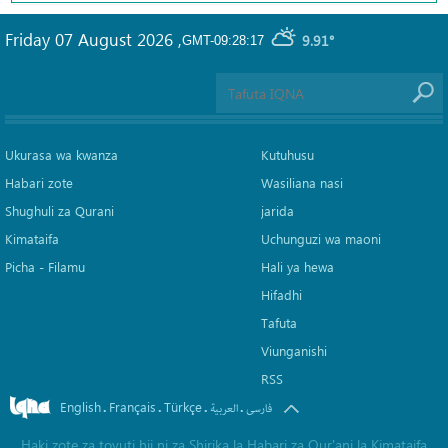
Friday 07 August 2026
,
9.91°
GMT-09:28:17
Ukurasa wa kwanza
Kutuhusu
Habari zote
Wasiliana nasi
Shughuli za Qurani
jarida
Kimataifa
Uchunguzi wa maoni
Picha‎ - Filamu‎
Hali ya hewa
Hifadhi
Tafuta
Viunganishi
RSS
English
Français
Türkçe
.
.
.
.
فارسی
العربیة
Haki zote za tovuti hii ni za Shirika la Habari za Qur'ani la Kimataifa