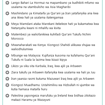
Lango Bahari La Hormuz na mapambano ya kudhibiti mfumo wa
usalama na utambulisho wa Asia Magharibi
Mashindano ya Kimataifa ya Qur'ani ya Iran yatafanyika ana kwa
ana ikiwa hali ya usalama itatengamaa
Meya Mamdani ataka Marekani itekeleze hati ya kukamatwa kwa
Netanyahu kwani ni mhalifu wa kivita
Matembezi ya waliofanikiwa kuhifadi Qur'ani Tukufu Nchini
Morocco
Mwanaharakati wa Kenya: Kiongozi Shahidi alikuwa shujaa wa
waliodhulumiwa
Mbunge wa Malaysia: Kujifunza kusoma na kufahamu Qur’ani
Tukufu ni Suala la lazima kwa kizazi kipya
Likizo ya siku sita Karbala, Iraq, kwa ajili ya Arbaeen
Ziara tukufu ya Arbaeen itafanyika kwa usalama wa hali ya Juu
Iran yaanza rasmi kutuma Mazuwari Iraq kwa ajili ya Arbaeen
Kiongozi Muadhamu: Ustahimilivu wa Hizbullah ni ujumbe wa
kutia hamasa mataifa huru
Palestina yapongeza marufuku ya Ireland kwa bidhaa zitokazo
makazi Haramu ya Wazayuni