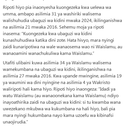
Ripoti hiyo pia inaonyesha kuongezeka kwa uelewa wa
umma, ambapo asilimia 31 ya washiriki walisema
walishuhudia ubaguzi wa kidini mwaka 2024, ikilinganishwa
na asilimia 21 mwaka 2016. Sehemu moja ya ripoti
inasema: “Kuongezeka kwa ubaguzi wa kidini
kunashuhudiwa katika dini zote. Hata hivyo, mara nyingi
zaidi kunaripotiwa na wale wanaosema wao ni Waislamu, au
wanaoamini wanachukuliwa kama Waislamu.”
Utafiti ulibaini kuwa asilimia 34 ya Waislamu walisema
wamekumbana na ubaguzi wa kidini, ikilinganishwa na
asilimia 27 mwaka 2016. Kwa upande mwingine, asilimia 19
ya waumini wa dini nyingine na asilimia 4 ya Wakristo
waliripoti hali kama hiyo. Ripoti hiyo inaongeza: “Idadi ya
watu Waislamu (au wanaoonekana kama Waislamu) ndiyo
inayoathirika zaidi na ubaguzi wa kidini: si tu kwamba wana
uwezekano mkubwa wa kukumbana na hali hiyo, bali pia
mara nyingi hukumbana nayo kama uzoefu wa kibinafsi
unaojirudia.”