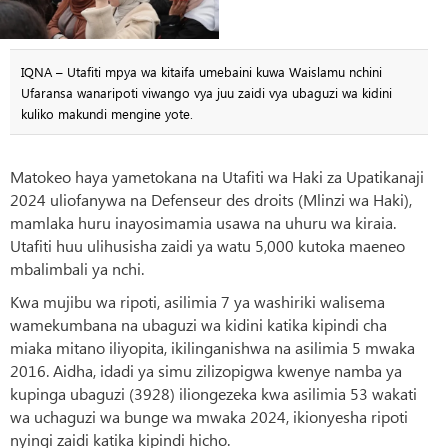
IQNA – Utafiti mpya wa kitaifa umebaini kuwa Waislamu nchini
Ufaransa wanaripoti viwango vya juu zaidi vya ubaguzi wa kidini
kuliko makundi mengine yote.
Matokeo haya yametokana na Utafiti wa Haki za Upatikanaji
2024 uliofanywa na Defenseur des droits (Mlinzi wa Haki),
mamlaka huru inayosimamia usawa na uhuru wa kiraia.
Utafiti huu ulihusisha zaidi ya watu 5,000 kutoka maeneo
mbalimbali ya nchi.
Kwa mujibu wa ripoti, asilimia 7 ya washiriki walisema
wamekumbana na ubaguzi wa kidini katika kipindi cha
miaka mitano iliyopita, ikilinganishwa na asilimia 5 mwaka
2016. Aidha, idadi ya simu zilizopigwa kwenye namba ya
kupinga ubaguzi (3928) iliongezeka kwa asilimia 53 wakati
wa uchaguzi wa bunge wa mwaka 2024, ikionyesha ripoti
nyingi zaidi katika kipindi hicho.