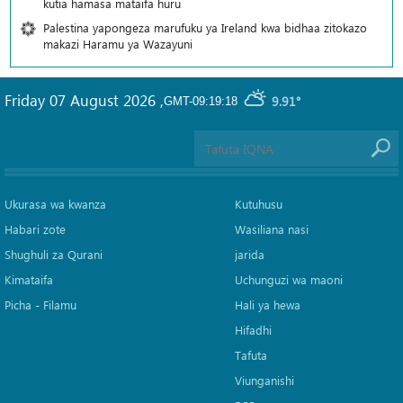
kutia hamasa mataifa huru
Palestina yapongeza marufuku ya Ireland kwa bidhaa zitokazo
makazi Haramu ya Wazayuni
Friday 07 August 2026
,
9.91°
GMT-09:19:18
Ukurasa wa kwanza
Kutuhusu
Habari zote
Wasiliana nasi
Shughuli za Qurani
jarida
Kimataifa
Uchunguzi wa maoni
Picha‎ - Filamu‎
Hali ya hewa
Hifadhi
Tafuta
Viunganishi