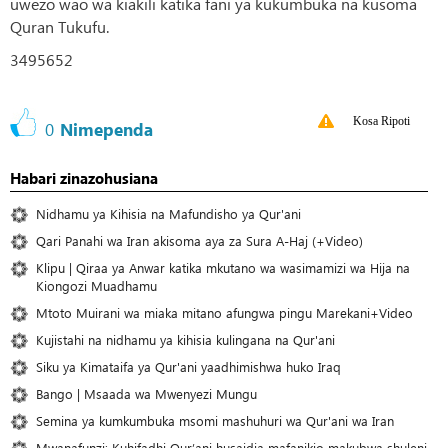
uwezo wao wa kiakili katika fani ya kukumbuka na kusoma
Quran Tukufu.
3495652
Kosa Ripoti
0
Nimependa
Habari zinazohusiana
Nidhamu ya Kihisia na Mafundisho ya Qur'ani
Qari Panahi wa Iran akisoma aya za Sura A-Haj (+Video)
Klipu | Qiraa ya Anwar katika mkutano wa wasimamizi wa Hija na
Kiongozi Muadhamu
Mtoto Muirani wa miaka mitano afungwa pingu Marekani+Video
Kujistahi na nidhamu ya kihisia kulingana na Qur'ani
Siku ya Kimataifa ya Qur'ani yaadhimishwa huko Iraq
Bango | Msaada wa Mwenyezi Mungu
Semina ya kumkumbuka msomi mashuhuri wa Qur'ani wa Iran
Mwanafunzi: Kuhifadhi Qur’ani husaidia mafanikio makubwa shuleni