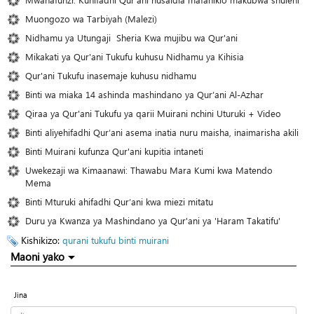
Muongozo wa Tarbiyah (Malezi)
Nidhamu ya Utungaji Sheria Kwa mujibu wa Qur'ani
Mikakati ya Qur'ani Tukufu kuhusu Nidhamu ya Kihisia
Qur'ani Tukufu inasemaje kuhusu nidhamu
Binti wa miaka 14 ashinda mashindano ya Qur’ani Al-Azhar
Qiraa ya Qur'ani Tukufu ya qarii Muirani nchini Uturuki + Video
Binti aliyehifadhi Qur’ani asema inatia nuru maisha, inaimarisha akili
Binti Muirani kufunza Qur'ani kupitia intaneti
Uwekezaji wa Kimaanawi: Thawabu Mara Kumi kwa Matendo
Mema
Binti Mturuki ahifadhi Qur’ani kwa miezi mitatu
Duru ya Kwanza ya Mashindano ya Qur'ani ya 'Haram Takatifu'
Kishikizo:
qurani tukufu
binti
muirani
Maoni yako
Jina