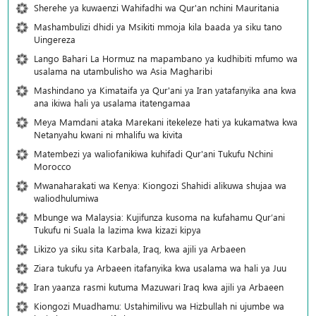
Sherehe ya kuwaenzi Wahifadhi wa Qur'an nchini Mauritania
Mashambulizi dhidi ya Msikiti mmoja kila baada ya siku tano
Uingereza
Lango Bahari La Hormuz na mapambano ya kudhibiti mfumo wa
usalama na utambulisho wa Asia Magharibi
Mashindano ya Kimataifa ya Qur'ani ya Iran yatafanyika ana kwa
ana ikiwa hali ya usalama itatengamaa
Meya Mamdani ataka Marekani itekeleze hati ya kukamatwa kwa
Netanyahu kwani ni mhalifu wa kivita
Matembezi ya waliofanikiwa kuhifadi Qur'ani Tukufu Nchini
Morocco
Mwanaharakati wa Kenya: Kiongozi Shahidi alikuwa shujaa wa
waliodhulumiwa
Mbunge wa Malaysia: Kujifunza kusoma na kufahamu Qur’ani
Tukufu ni Suala la lazima kwa kizazi kipya
Likizo ya siku sita Karbala, Iraq, kwa ajili ya Arbaeen
Ziara tukufu ya Arbaeen itafanyika kwa usalama wa hali ya Juu
Iran yaanza rasmi kutuma Mazuwari Iraq kwa ajili ya Arbaeen
Kiongozi Muadhamu: Ustahimilivu wa Hizbullah ni ujumbe wa