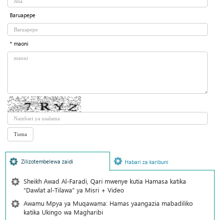
Baruapepe
* maoni
Zilizotembelewa zaidi
Habari za karibuni
Sheikh Awad Al-Faradi, Qari mwenye kutia Hamasa katika
“Dawlat al-Tilawa” ya Misri + Video
Awamu Mpya ya Muqawama: Hamas yaangazia mabadiliko
katika Ukingo wa Magharibi