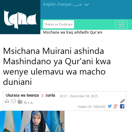
English
Français
.
.
فارسی
Nakala ya Desktopu
باز
و
Msichana wa Iraq aihifadhi Qur’ani
بسته
کردن
Tukufu katika Siku 43 Pekee
منو
Msichana Muirani ashinda
Mashindano ya Qur'ani kwa
wenye ulemavu wa macho
duniani
Ukurasa wa kwanza
Jumla
18:17 - December 08, 2025
Habari ID:
3481630