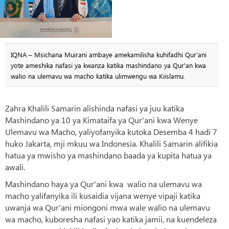
IQNA – Msichana Muirani ambaye amekamilisha kuhifadhi Qur'ani
yote ameshika nafasi ya kwanza katika mashindano ya Qur'an kwa
walio na ulemavu wa macho katika ulimwengu wa Kiislamu.
Zahra Khalili Samarin alishinda nafasi ya juu katika
Mashindano ya 10 ya Kimataifa ya Qur'ani kwa Wenye
Ulemavu wa Macho, yaliyofanyika kutoka Desemba 4 hadi 7
huko Jakarta, mji mkuu wa Indonesia. Khalili Samarin alifikia
hatua ya mwisho ya mashindano baada ya kupita hatua ya
awali.
Mashindano haya ya Qur'ani kwa walio na ulemavu wa
macho yalifanyika ili kusaidia vijana wenye vipaji katika
uwanja wa Qur'ani miongoni mwa wale walio na ulemavu
wa macho, kuboresha nafasi yao katika jamii, na kuendeleza