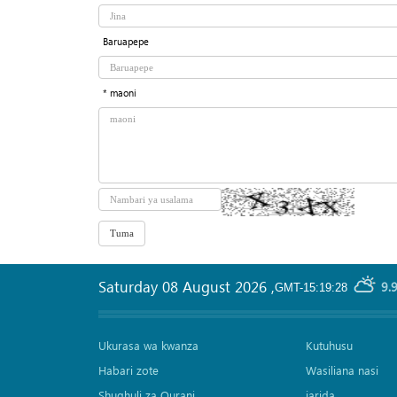
Baruapepe
* maoni
Saturday 08 August 2026
,
9.
GMT-15:19:28
Ukurasa wa kwanza
Kutuhusu
Habari zote
Wasiliana nasi
Shughuli za Qurani
jarida