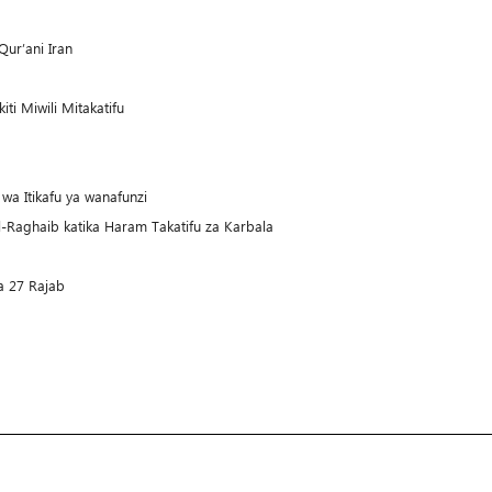
Qur’ani Iran
iti Miwili Mitakatifu
a Itikafu ya wanafunzi
Al-Raghaib katika Haram Takatifu za Karbala
a 27 Rajab