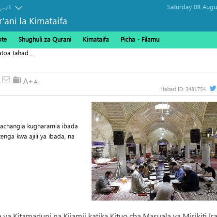
فارسی
r'ani la Kimataifa
ote
Shughuli za Qurani
Kimataifa
Picha‎ - Filamu‎
yatoa tahadhari kuhusu ugombea wa Abdul El-Sayed Seneti
Habari ID:
3481754
nachangia kugharamia ibada
jitenga kwa ajili ya ibada, na
ya Kitamaduni na Kijamii katika Kituo cha Masuala ya Misikiti Ira