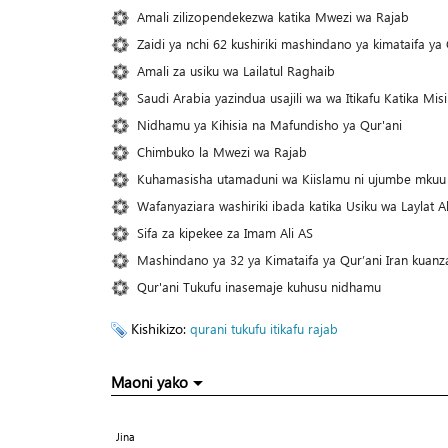
Amali zilizopendekezwa katika Mwezi wa Rajab
Zaidi ya nchi 62 kushiriki mashindano ya kimataifa ya 
Amali za usiku wa Lailatul Raghaib
Saudi Arabia yazindua usajili wa wa Itikafu Katika Misik
Nidhamu ya Kihisia na Mafundisho ya Qur'ani
Chimbuko la Mwezi wa Rajab
Kuhamasisha utamaduni wa Kiislamu ni ujumbe mkuu w
Wafanyaziara washiriki ibada katika Usiku wa Laylat 
Sifa za kipekee za Imam Ali AS
Mashindano ya 32 ya Kimataifa ya Qur’ani Iran kuanz
Qur'ani Tukufu inasemaje kuhusu nidhamu
Kishikizo:
qurani tukufu
itikafu
rajab
Maoni yako
Jina