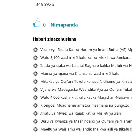
3495926
0
Nimependa
Habari zinazohusiana
Vikao vya Itikafu Katika Haram ya Imam Ridha (AS) Mj
Watu 3,100 washiriki Itikafu katika Msikiti wa Jamkaran
Ibada ya usiku wa Lailatul Raghaib katika Msikiti wa 
Mamia ya vijana wa Kitanzania washiriki Itikafu
Mikakati ya Qur'ani Tukufu kuhusu Nidhamu ya Kihisi
Vijana wa Madagaska Waandika Aya za Qur'ani Tukufu 
Watu 4,000 kushiriki Itikafu katika Masjid an-Nabawi,
Kiongozi Muadhamu ametoa msamaha na punguzo la
Itikafu ya Mwezi wa Rajab katika Misikiti ya Iran
Duru ya Kwanza ya Mashindano ya Qur'ani ya 'Haram 
Maelfu ya Waislamu wajiandikisha kwa ajili ya Itikaf