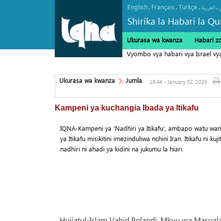
English
Français
Türkçe
.
.
.
.
العربیة
Shirika la Habari la Qu
Ukurasa wa kwanza
Habari z
Vyombo vya habari vya Israel v
Marekani
Ukurasa wa kwanza
Jumla
18:44 - January 02, 2026
Kampeni ya kuchangia Ibada ya Itikafu
IQNA-Kampeni ya ‘Nadhiri ya Itikafu’, ambapo watu wa
ya Itikafu misikitini imezinduliwa nchini Iran. Itikafu ni ku
nadhiri ni ahadi ya kidini na jukumu la hiari.
Hujjatul-Islam Vahid Bolandi, Mkuu wa Masuala 