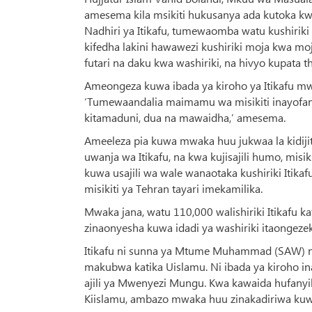
amesema kila msikiti hukusanya ada kutoka kw
Nadhiri ya Itikafu, tumewaomba watu kushiriki
kifedha lakini hawawezi kushiriki moja kwa moj
futari na daku kwa washiriki, na hivyo kupata 
Ameongeza kuwa ibada ya kiroho ya Itikafu mwa
‘Tumewaandalia maimamu wa misikiti inayofany
kitamaduni, dua na mawaidha,’ amesema.
Ameeleza pia kuwa mwaka huu jukwaa la kidijita
uwanja wa Itikafu, na kwa kujisajili humo, mis
kuwa usajili wa wale wanaotaka kushiriki Itik
misikiti ya Tehran tayari imekamilika.
Mwaka jana, watu 110,000 walishiriki Itikafu k
zinaonyesha kuwa idadi ya washiriki itaongezeka
Itikafu ni sunna ya Mtume Muhammad (SAW) na
makubwa katika Uislamu. Ni ibada ya kiroho in
ajili ya Mwenyezi Mungu. Kwa kawaida hufanyik
Kiislamu, ambazo mwaka huu zinakadiriwa kuwa 