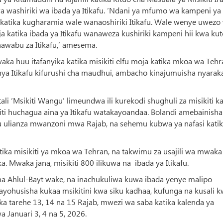
a washiriki wa ibada ya Itikafu. ‘Ndani ya mfumo wa kampeni ya
 katika kugharamia wale wanaoshiriki Itikafu. Wale wenye uwezo
a katika ibada ya Itikafu wanaweza kushiriki kampeni hii kwa ku
thawabu za Itikafu,’ amesema.
ka huu itafanyika katika misikiti elfu moja katika mkoa wa Tehr
a Itikafu kifurushi cha maudhui, ambacho kinajumuisha nyarak
li ‘Msikiti Wangu’ limeundwa ili kurekodi shughuli za misikiti ka
ikiti huchagua aina ya Itikafu watakayoandaa. Bolandi amebainisha
afu ulianza mwanzoni mwa Rajab, na sehemu kubwa ya nafasi kati
atika misikiti ya mkoa wa Tehran, na takwimu za usajili wa mwak
. Mwaka jana, misikiti 800 ilikuwa na ibada ya Itikafu.
 Ahlul-Bayt wake, na inachukuliwa kuwa ibada yenye malipo
ayohusisha kukaa msikitini kwa siku kadhaa, kufunga na kusali 
a tarehe 13, 14 na 15 Rajab, mwezi wa saba katika kalenda ya
Januari 3, 4 na 5, 2026.