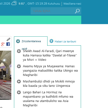
|
, Saturday 08 August 2026
GMT-15:19:28
9.91°
Kutuhusu
Wasiliana nasi
Zilizotembelewa
Habari za karibuni
zaidi
Sheikh Awad Al-Faradi, Qari mwenye
kutia Hamasa katika “Dawlat al-Tilawa”
ya Misri + Video
Awamu Mpya ya Muqawama: Hamas
yaangazia mabadiliko katika Ukingo wa
Magharibi
Mashambulizi dhidi ya Msikiti mmoja
kila baada ya siku tano Uingereza
Lango Bahari La Hormuz na
mapambano ya kudhibiti mfumo wa
usalama na utambulisho wa Asia
Magharibi
n,