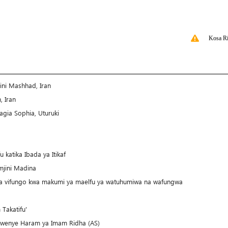
Kosa Ri
ini Mashhad, Iran
, Iran
Hagia Sophia, Uturuki
a
katika Ibada ya Itikaf
 mjini Madina
 vifungo kwa makumi ya maelfu ya watuhumiwa na wafungwa
Takatifu'
u kwenye Haram ya Imam Ridha (AS)