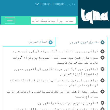
.
.
فارسی
Français
English
نسخہ برایے ڈیسک ٹاپ
باز
و
بسته
کردن
منو
تمام خبریں
مقبول ترین خبریں
فرانس میں بین المذاہب مکالمہ وقت کی اہم ضرورت ہے
مصری قاری شیخ عوض عبداللہ الفردی؛ پروگرام "دولتِ
تلاوت" کی متاثر کن شخصیت
استنبول میں ترک اور عرب فنکاروں کی آٹھویں مصوری
نمائش کا آغاز+ تصاویر
عراق میں اربعین بارے قرآنی اسٹیشنز کے انتظامات کے
لیے ابتدائی اجلاس منعقد
پہلی ریکارڈ شدہ قرآنی تلاوت کی سالگرہ، اوقاف کی جانب
سے خراجِ تحسین
تصاویر| زائرین اربعین کے راستوں پر
عمان ریڈیو قرآن کے قیام کی بیسویں سالگرہ؛ عمانی