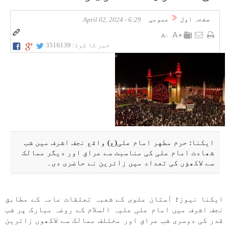
صفحہ اول
عمومی
6:29 - April 02, 2024
خبر کا کوڈ:
3516139
ایکنا: حرم مطهر امام علی(ع) واقع نجف اشرف میں شب
شھادت امام علی کی مناسبت سے عراق اور دیگر ممالک
سے لاکھؤں کی تعداد میں زائرین نے حاضری دی۔
ایکنا نیوز؛ آستان علوی کے شعبہ تعلقات عامہ کے مطابق
نجف اشرف میں امام علی علیہ السلام کے روضہ مبارک پر شب
قدر کی دوسری شب عراق اور مختلف ممالک سے لاکھوں زائرین