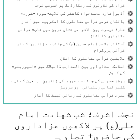
قراء کی تلاوتوں کے ریکارڈنگ پر خصوصی توجہ
آڈیو | قاری محمدجواد کاشفی کی تلاوت- سوره‌‌ «شوری»
بالکان قومی قرآنی مقابلوں کا اسکوپیه میں آغاز
قطر؛ تیسرے بین الاقوامی «ٹاپ ترین میں ٹاپ» قرانی
مقابلوں کا آغاز
آستانہ مقدس امام حسین (ع) کی جانب سے زائرین کے لیے
قرآنی پروگرام
ملایشین قرآنی مقابلوں کا اعلان
اسلامک اسٹڈی اور بین المذاہب ڈائیلاگ میں «اسپوزیتو»
کی کاوش
روضۂ حسینی کی جانب سے غیرملکی زائرینِ اربعین کے لیے
کثیر لسانی رہنمائی اور سروسز
مصری قرآنی مقابلوں کے زبانی ٹیسٹ کا آغاز
نجف اشرف؛ شب شهادت امام
علی(ع) پر لاکھوں عزاداروں
کی حاضری+ تصاویر