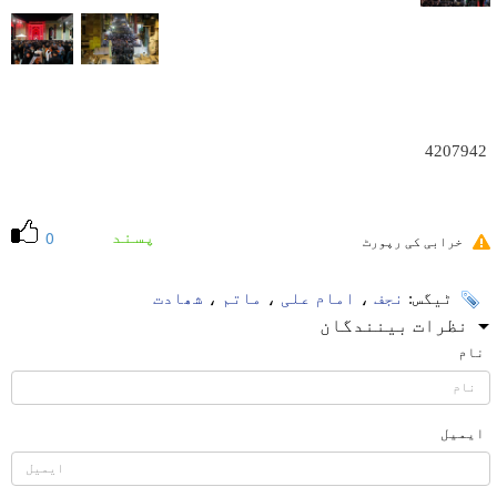
4207942
پسند
0
خرابی کی رپورٹ
ٹیگس:
نجف
،
امام علی
،
ماتم
،
شھادت
نظرات بینندگان
نام
ایمیل