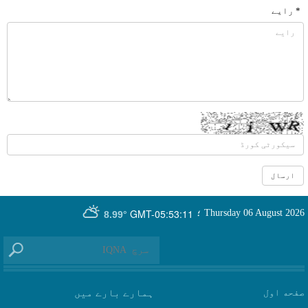
* رایے
GMT-05:53:11
Thursday 06 August 2026
؛
8.99°
صفحه اول
ہمارے بارے میں