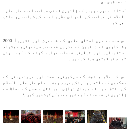
نے حاضری دی۔
آستانہ علوی دربار کے زائرین نے شب شہادت امام علی علیہ
السلام کی عبادت کی اور اس عظیم امام کی شہادت پر ماتم
بھی کیا۔
اس سلسلے میں آستان علوی کے خادمین اور تقریباً 2000
رضاکاروں نے زائرین کو مذہبی خدمات، سیکورٹی، میڈیا،
استقبالیہ اور تبلیغی خدمات فراہم کرنے کے لیے اپنی
تمام تر قوتیں صرف کر دیں۔
اس کے علاوہ، نجف کے سیکورٹی، صحت اور میونسپلٹی کے
محکموں کے ساتھ ہم آہنگی میں، روضہ امام علی علیہ السلام
کی انتظامیہ نے مہمان نوازی اور نقل و حمل کے لحاظ سے
زائرین کی خدمت کے لیے غیر معمولی کوششیں کیں۔/