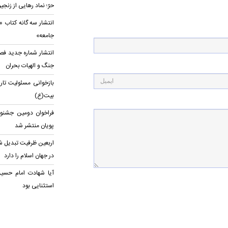
حرّ؛ نماد رهایی از زنجی
انتشار سه گانه کتاب «ک
جامعه»
انتشار شماره جدید فصل
جنگ و الهیات بحران
بازخوانی مسئولیت تاری
بیت(ع)
فراخوان دومین جشنوا
پویان منتشر شد
اربعین ظرفیت تبدیل ش
در جهان اسلام را دارد
آیا شهادت امام حس
استثنایی بود