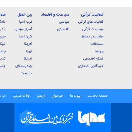
فعالیت قرآنی
سیاست و اقتصاد
بین الملل
معا
فعالیت های قرآنی
سیاسی
غرب آسیا
دانش
موسسات قرآنی
اقتصادی
آسیای مرکزی
اندی
جلسات و محافل
شرق آسیا
حوزه
مسابقات
آفریقا
شبکه
چهره‌ها
اروپا
جامع
شبکه اجتماعی
آمریکا
کتاب
خبرنگاران افتخاری
چندرسانه‌ای
جلسا
مقاومت
صفحه نخست
پیوندها
خبرخوان
آرشیو
اوقات شرعی
آب و