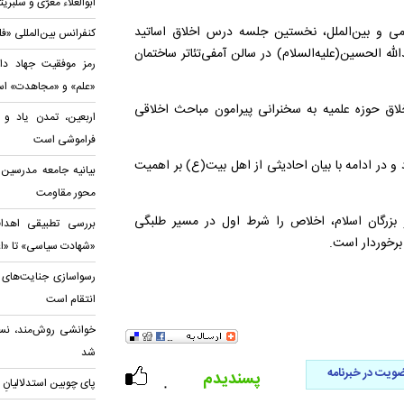
ابوالعلاء معَرّی و سلب
می و بین‌الملل، نخستین جلسه درس اخلاق اساتید
کنفرانس بین‌المللی «ف
له الحسین(علیه‌السلام) در سالن آمفی‌تئاتر ساختمان
رمز موفقیت جهاد دا
«علم» و «مجاهدت» ا
اق حوزه علمیه به سخنرانی پیرامون مباحث اخلاقی
اربعین، تمدن یاد و 
فراموشی است
 و در ادامه با بیان احادیثی از اهل بیت(ع) بر اهمیت
بیانیه‌ جامعه مدرسین 
محور مقاومت
و بزرگان اسلام، اخلاص را شرط اول در مسیر طلبگی
بررسی تطبیقی اهداف
برخوردار است.
«شهادت سیاسی» تا «اع
رسواسازی جنایت‌های د
انتقام است
خوانشی روش‌مند، نس
شد
ویت در خبرنامه
پسندیدم
پای چوبین استدلالیانِ 
۰