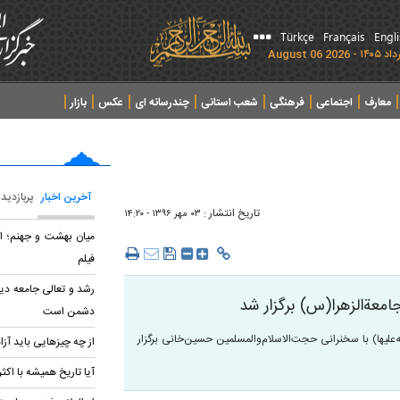
Türkçe
Français
Engl
معارف
اجتماعی
فرهنگی
شعب استانی
چندرسانه ای
عکس
بازار
آخرین اخبار
پربازدید
تاریخ انتشار :
۰۳ مهر ۱۳۹۶ - ۱۴:۲۰
میان بهشت و جهنم؛ ان
فیلم
رشد و تعالی جامعه دین
معةالزهرا(س) برگزار شد
دشمن است
‌علیها) با سخنرانی حجت‌الاسلام‌والمسلمین حسین‌خانی برگزار
از چه چیزهایی باید آزاد
آیا تاریخ همیشه با اکث