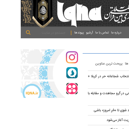
.
.
.
درباره ما
تماس با ما
آرشیو
پیوندها
 ها
پربحث ترین عناوین
تخاب شجاعانه حر در کربلا +
ی در گرو مجاهدت و مقابله با
 شوی تا «حُرِ امروز» باشی
ریت آغاز می‌شود