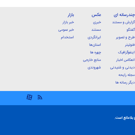
چندرسانه ای
عکس
بازار
گزارش و مستند
خبری
خبر بازار
گفتگو
مستند
خبر عمومی
طرح و تصویر
ایرانگردی
استخدام
فتوتیتر
استان‌ها
اینفوگرافیک
چهره ها
انعکاس اخبار
منابع خارجی
دیدنی و شنیدنی
شهروندی
مجله رایحه
دیگر رسانه ها
 بلامانع است.