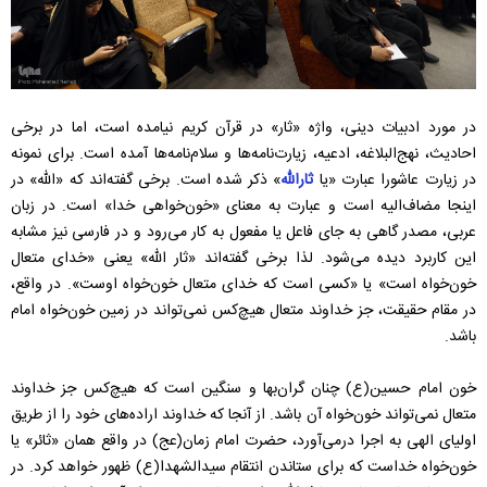
در مورد ادبیات دینی، واژه «ثار» در قرآن کریم نیامده است، اما در برخی
احادیث، نهج‌البلاغه، ادعیه، زیارت‌نامه‌ها و سلام‌نامه‌ها آمده است. برای نمونه
در زیارت عاشورا عبارت «یا
ثارالله
» ذکر شده است. برخی گفته‌اند که «الله» در
اینجا مضاف‌الیه است و عبارت به معنای «خون‌خواهی خدا» است. در زبان
عربی، مصدر گاهی به جای فاعل یا مفعول به کار می‌رود و در فارسی نیز مشابه
این کاربرد دیده می‌شود. لذا برخی گفته‌اند «ثار الله» یعنی «خدای متعال
خون‌خواه است» یا «کسی است که خدای متعال خون‌خواه اوست». در واقع،
در مقام حقیقت، جز خداوند متعال هیچ‌کس نمی‌تواند در زمین خون‌خواه امام
باشد.
خون امام حسین(ع) چنان گران‌بها و سنگین است که هیچ‌کس جز خداوند
متعال نمی‌تواند خون‌خواه آن باشد. از آنجا که خداوند اراده‌های خود را از طریق
اولیای الهی به اجرا درمی‌آورد، حضرت امام زمان(عج) در واقع همان «ثائر» یا
خون‌خواه خداست که برای ستاندن انتقام سیدالشهدا(ع) ظهور خواهد کرد. در