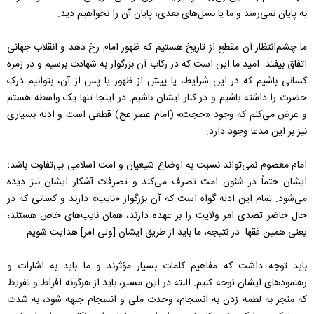
به پایان نمی‌رسد و ما یا نسل‌های بعدی، پایان آن را نخواهیم دید.
ما چشم‌انتظار آن مقطع از تاریخ هستیم که ظهور امام رخ دهد و انقلاب جهانی
اتفاق بیفتد. امید ما این است که در رکاب آن بزرگوار به شهادت برسیم و در زمره
کسانی باشیم که در این شرایط، یا پیش از ظهور یا پس از آن، بتوانیم درک
حضرت را داشته باشیم و در کنار ایشان باشیم. در اینجا تنها یک واسطه هستم
و عرض می‌کنم که وجود «حجت» (امام عصر عج) قطعی است و ادله بسیاری
نیز بر این مدعا وجود دارد.
امام معصوم نمی‌تواند نسبت به اوضاع شیعیان و امت اسلامی بی‌تفاوت باشد؛
ایشان حتماً در شئون امت تصرف می‌کند و تصرفات آشکار ایشان نیز دیده
می‌شود. تمام این ادله گواه است که آن بزرگوار «نایب» دارند و کسانی که در
حال حاضر تصدی امر ولایت را بر عهده دارند، همان نایب‌های خاص هستند؛
یعنی همین فقها. در نتیجه، ما باید از طریق ایشان [ولی امر] هدایت شویم.
باید توجه داشت که مفاهیم کلمات بسیار مؤثرند و ما باید به اشارات و
رهنمودهای ایشان توجه کنیم. البته در این مسیر، باید از هرگونه افراط و تفریط
که منجر به لطمه زدن به انسجام، وحدت ملی و انسجام جبهه شود، به شدت