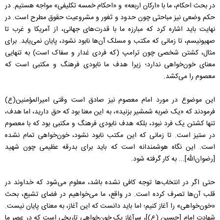
در بحث احکام، ما با «ارکان اربعه» و «احکام خمسه تکلیفی» مواجه هستیم. در
حکم وضعی نیز مباحثی چون حدود و ثغور و مشروعیت حقوق مطرح است. در
نهایت باید اشاره کرد که مبارزه ما با قدرت‌های جهانی، از آمریکا و غرب تا
صهیونیسم، تا زمانی که مکتب و مسلک آن‌ها نابود نشود، پایان نمی‌یابد. برای
مثال، کشتن شخصی چون ترامپ (که فردی غدار و سفاک است) به تنهایی
معنای خون‌خواهی ندارد؛ زیرا هدف ما نابودی فرهنگ و مکتبی است که
معصوم را می‌کشد.
این موضوع در مورد امام معصوم نیز صادق است وقتی امیرالمؤمنین(ع)
فرمودند که «یک ضربه شمشیر بزنید»، به این معنا بود که حق دارید، اما هدف،
تنها کشتن یک فرد نبود، بلکه هدف نابودی فرهنگ و مکتبی بود که با معصوم
در ستیز است. تا زمانی که این مکتب نابود نشود، خون‌خواهی تمام نشده
است. این نگاه هوشمندانه است که باید برای بدرقه عظیمی چون شهید
[رضوان‌الله]... به کار گرفته شود.
حتی اگر در انتخاب‌ها توجه کافی نشده باشد، معلوم می‌شود که خداوند در
قلب آن‌ها تصرف کرده است. در واقع، ما می‌خواهیم در فضای تشیع، بحث
«خون‌خواهی» را آغاز کنیم؛ اما باید دانست که این آغاز، به معنای پایان نیست.
شهادت امام [حسین (ع)]، سرآغاز یک خون‌خواهی تاریخی است که در عصر ما