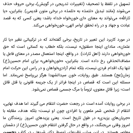
تسهیل در تلفظ یا تصحیف (تغییرات تدریجی در گویش)، برخی حروف حذف
می‌شوند (مانند تبدیل «تتمذ» به «تلمذ» در برخی متون قدیمی). بنابراین، «یا
ثارالله» می‌تواند به معنای «ای خون‌خواه خدا» باشد؛ یعنی کسی که به قصد
عبادت و جهاد و در راه تحقق اوامر الهی، خون‌خواهی می‌کند.
در مورد کاربرد این تعبیر در تاریخ، برخی گفته‌اند که در ترکیباتی نظیر «یا ثار
عثمان»، منادای اینجا «مقتول» نیست، بلکه خطاب به کسانی است که حق
خون‌خواهی دارند (اهل ثارات). در واقع، اینجا استعمال مصدر در معنای فاعل یا
مضاف‌الحذفی رخ داده است.
بنابراین، «خون‌خواهی» برای امام حسین(ع)
تنها یک اقدام فردی نیست، بلکه تمام آزادی‌خواهان و در راس این حرکت امام
زمان(عج) هستند. طبق روایات، خون سیدالشهدا هرگز بی‌پاسخ نمی‌ماند. اما
مسئله این است که قصاص در اینجا فراتر از یک جریمه قانونی یا قتل قاتل
است؛ زیرا قاتلِ معنوی، لزوماً با مرگ جسمی قصاص نمی‌شود.
در برخی روایات آمده است در رجعت حضرت انتقام می گیرند اما هدف نهایی،
انتقام از شخص شمر ملعون یا افرادی چون او نیست؛ بلکه هدف، مقابله با
«جریان‌های یزیدی» در طول تاریخ است. یعنی یزیدهای امروز. رزمندگان ما
امروز وقتی می‌جنگند، در واقع در حال گرفتن انتقام خون حسین(ع) از دشمنان
معاصر هستند. در این میان، نظریه‌ای توسط دکتر شریعتی در کتاب «
حسین