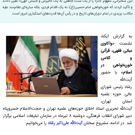
این سخنرانی، مفهوم «ثار» را از یک سنت جاهلی به یک «خیزش و جنبش الهی» تغییر دادند
و تأکید کردند که خون‌خواهی امام حسین(ع)، نه یک اقدام فردی، بلکه مبارزه‌ای نظام‌مند علیه
مکاتب یزیدی در تمام دوران‌های تاریخ و در رأس آن‌ها قدرت‌های استکباری امروز است.
به گزارش ایکنا،
نشست «
واکاوی
مبانی فقهی، قرآنی
و کلامی
خون‌خواهی در
اسلام
» با حضور
آیت‌الله
رشاد رئیس شورای
عالی حوزه علمیه
استان تهران،
آیت‌الله تحریری استاد اخلاق حوزه‌های علمیه تهران و حجت‌الاسلام خسروپناه
دبیر شورای انقلاب فرهنگی، دوشنبه ۸ تیرماه در سازمان تبلیغات اسلامی برگزار
شد. در ادامه، مشروح سخنان
آیت‌الله علی‌اکبر رشاد
را می‌خوانیم: