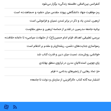
کنفرانس بین‌المللی «فلسفه زندگی» برگزار می‌شود
رمز موفقیت جهاد دانشگاهی پیوند مقدس میان «علم» و «مجاهدت» است
اربعین، تمدن یاد و ذکر در برابر تمدن نسیان و فراموشی است
بیانیه‌ جامعه مدرسین در تقدیر از حماسه اربعین و محور مقاومت
بررسی تطبیقی اهداف قیام امام حسین(ع)؛ از «شهادت سیاسی» تا «اعاده خلافت»
رسواسازی جنایت‌های دشمن، ریشه‌ای‌تر و مقدم بر انتقام است
خوانشی روش‌مند، نسبت میان دین و قدرت کتاب شد
پای چوبین استدلالیانِ مدرن در ترازوی منطق بهابادی
حرّ؛ نماد رهایی از زنجیرهای بدنامی + فیلم
انتشار سه گانه کتاب «کارآفرینی از سازمان و دولت تا جامعه»