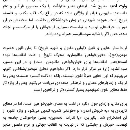
وارث آدم
» مطرح شد. ایشان تعبیر «ثارالله» را یک مضمون فراگیر و عام
دانستند؛ مفهومی فراتر از واژگان ساده که در واقع یک فکر، مکتب و فلسفه
تاریخ است. هرچند شریعتی در زمان خوداشکالاتی
داشت، اما سخنانش در آن
دوران، حرف‌های نو بود و توانست بسیاری از جوانان را از مارکسیسم نجات
دهد، حتی اگر با شائبه سوسیالیسم همراه بوده باشد.
از داستان هابیل و قابیل (اولین مقتول و شهید تاریخ) تا زمان ظهور حضرت
مهدی(عج)، «خون‌خواهی مظلومان» محرک تاریخ و علت انقلاب‌ها بوده
است(یعنی انقلاب‌ها برای خوان‌خواهی مظلومان است) و در این مسیر،
سیدالشهدا(ع) در مرکز قرار دارد. اگر بخواهیم تحلیل موضوع‌شناختی کنیم،
می‌بینیم که این تعابیر صرفاً لغوی نیستند، بلکه «دلالت گستر» هستند؛ یعنی ما
از یک واژه، بارهای معنایی و فرهنگی متعددی دریافت می‌کنیم. یعنی از واژه ثار
فقط معنای لغوی نمیفهمیم بسیار گسترده‌تر و فرالغوی است.
برای مثال، واژه‌ای چون «ثار» در لغت به معنای خون‌خواهی است، اما در معنای
کاربردی به «به خروش آمدن» و «طوفانی شدن» تبدیل می‌شود و واژه الثوره از
آن استخراج شد. بنابراین، «یا لثارات الحسین» یعنی فراخواندن جامعه به
نهضت، خیزش و جنبشی که در نهایت به انقلاب جهانی و فرج منصور منجر