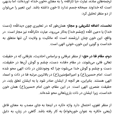
ترجمه‌های ساده، عبارت «یا ثارالله» را به معنای «خون خدا» آورده‌اند؛ اما بدیهی
است که خداوند سبحانه جسم ندارد تا خون داشته باشد. این تعبیر را می‌توان
از دو منظر تحلیل کرد:
نخست، اضافه تشریفی و مجاز؛
همان‌طور که در تعابیری چون «یدالله» (دست
خدا) یا «عین الله» (چشم خدا) به‌کار می‌رود، عبارت «ثارالله» نیز مجاز است. در
واقع، این خون چنان ارزشمند است که مالکیت و ولایت آن تنها متعلق به
خداست و گویی این خون، خونی الهی است.
دوم، مقام فنا در حق؛
از منظر عرفانی و براساس احادیث، عارفانی که در حقیقت
تعالی فانی می‌شوند، در مقام «فناء» دست، چشم و گوش آن‌ها در حقیقت،
دست و چشم و گوش خدا می‌شود؛ چرا که وجودشان در ذات الهی محو شده
است. امام حسین(ع) و امیرالمؤمنین(ع) در بالاترین مرتبه فنا در ذات و اسماء
الهی هستند. بنابراین، هر آنچه از ایشان صادر شود یا به ایشان تعلق یابد، در
حقیقت عنصری الهی است. در این مقام، خون امام حسین(ع) همان خون
خداست، زیرا ایشان در ذات باری‌تعالی محو شده‌اند.
از منظر لغوی، احتمال دارد واژه «ثار» در اینجا به جای مصدر، به معنای فاعل
(یعنی «ثائر» به عنوان خون‌خواه) به کار رفته باشد. گاهی در زبان، به دلیل