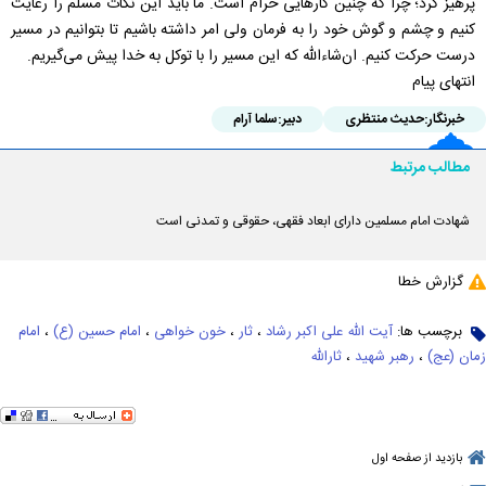
پرهیز کرد؛ چرا که چنین کارهایی حرام است. ما باید این نکات مسلم را رعایت
کنیم و چشم و گوش خود را به فرمان ولی امر داشته باشیم تا بتوانیم در مسیر
درست حرکت کنیم. ان‌شاءالله که این مسیر را با توکل به خدا پیش می‌گیریم.
انتهای پیام
خبرنگار:
حدیث منتظری
دبیر:
سلما آرام
مطالب مرتبط
شهادت امام مسلمین دارای ابعاد فقهی، حقوقی و تمدنی است
گزارش خطا
برچسب ها:
آیت الله علی اکبر رشاد
،
ثار
،
خون خواهی
،
امام حسین (ع)
،
امام
زمان (عج)
،
رهبر شهید
،
ثارالله
بازدید از صفحه اول