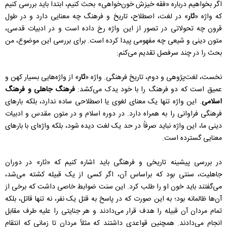
اگر بخواهیم درباره «فقه خیزش خون‌خواهی» بحث کنیم، ابتدا باید بررسی کنیم
که واژه «
ثار
» در لغت، اصطلاح، تاریخ و فرهنگ چه معنایی دارد و در طول
قرون چه تحولاتی در تصور از این واژه رخ داده است و در ادبیات قدسی،
متون دینی و شیعی چه مفهومی پیدا کرده است. برای بررسی این موضوع، من
بحث را در چند سرفصل تقدیم می‌کنم:
نخست، لغت‌پژوهی و دوم، تاریخ فرهنگی. واژه «
ثار
» از واژه‌هایی بسیار کهن و
عمیق است که دو فرهنگ را با خود یدک می‌کشد:
فرهنگ جاهلی و فرهنگ
اسلامی
. این واژه تنها یک معنای لغوی یا اصطلاحی ساده ندارد، بلکه بارهای
فرهنگی فراوانی را به همراه دارد. در دوره اسلام و در متون مقدس و ادبیات
دینی ما، این واژه نباید صرفاً در حد یک لغت دیده شود، بلکه واژه‌ای با بارهای
معنایی گسترده است.
در بررسی پیشینه تاریخی و فرهنگی باید اشاره کنیم که «ثار» در دوران
جاهلیت، سنتی بود که براساس آن، اگر کسی از یک قبیله کشته می‌شد،
می‌گفتند باید خون او را طلب کرد. این سنت ضوابط خاصی داشت که برخی از
آن‌ها ظالمانه بود؛ به این صورت که در پاسخ به قتل یک نفر، نه تنها قاتل، بلکه
تمام مردان آن قبیله را هدف قرار می‌دادند و هر جنایتی را علیه طرف مقابل
انجام می‌دادند. همچنین قواعدی داشتند که مثلاً مردان تا زمانی که انتقام