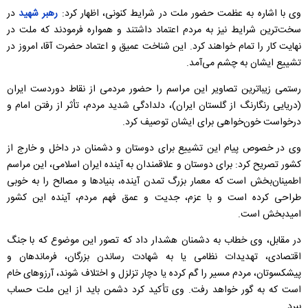
وی با اشاره به عظمت حضور ملت در شرایط کنونی، اظهار کرد:
رهبر شهید
در
سخت‌ترین شرایط نیز به مردم اعتماد داشتند و همواره فرمودند که ملت در
نهایت کار را تمام خواهند کرد. این شناخت عمیق و اعتماد حضرت آقا، امروز در
تشییع ایشان به چشم می‌آمد.
رستمی زیباترین تصاویر این مراسم را حضور مردمی از نقاط دوردست ایران
(دریایی رنگارنگ از گلستان ایران)، دلدادگی شدید مردم، تأثر از رفتن امام و
درخواست خون‌خواهی برای ایشان توصیف کرد.
وی در خصوص پیام این تشییع برای دوستان و دشمنان در داخل و خارج از
کشور تصریح کرد: برای دوستان و علاقمندان به آینده ایران اسلامی، این مراسم
اطمینان‌بخش است که معمار بزرگ تمدن آینده، بنیادها و مصالح را به خوبی
طراحی کرده است و با عزم، جدیت و عمق فهم مردم، آینده این کشور
امیدبخش است.
در مقابل، وی خطاب به دشمنان هشدار داد که تصور این موضوع که با جنگ
اقتصادی، تهدیدات نظامی یا به شهادت رساندن بزرگان، فرماندهان و
پیشکسوتان، مردم مسیر را گم کرده یا دچار تزلزل و اختلاف شوند، آرزوهای خام
است که به گور خواهد رفت. وی تأکید کرد دشمن باید از این ملت حساب
ببرد.