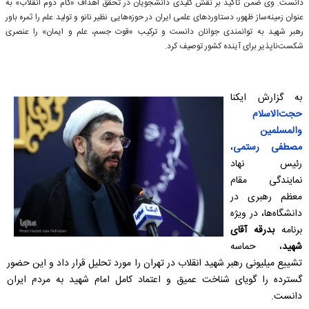
دانست. وی ضمن تأکید بر نقش کلیدی دانشجویان در تحقق اهداف «گام دوم انقلاب» به
عنوان زمینه‌ساز ظهور، دستاوردهای علمی ایران در حوزه‌هایی نظیر نانو و تولید علم را ثمره باور
رهبر شهید به توانمندی جوانان دانست و ترکیب «قوت جسم، علم و ایمان» را عنصری
شکست‌ناپذیر برای آینده کشور توصیف کرد.
به گزارش ایکنا
حجت‌الاسلام
والمسلمین
مصطفی رستمی
،
رئیس نهاد
نمایندگی مقام
معظم رهبری در
دانشگاه‌ها، در ویژه
برنامه
بدرقه آقای
شهید
، حماسه‌
تشییع میلیونی رهبر شهید انقلاب در تهران را مورد تحلیل قرار داد و این حضور
گسترده را گویای شناخت عمیق و اعتماد کامل امام شهید به مردم ایران
دانست.