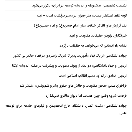
نشست تخصصی «مشروطه و اندیشه توسعه در ایران» برگزار می‌شود
توبه فقط استغفار نیست؛ هنر جبران در مسیر بازگشت است + فیلم
نقد گزارش‌های القاگر اختلاف میان امام حسن(ع) و امام حسین(ع)
خبرنگاران، راویان حقیقت، مقاومت و امید
نقشه راه انسانی که می‌خواهد به حقیقت بازگردد
جهاددانشگاهی؛ از یک نهاد مأموریت‌پذیر تا شریک راهبردی در نظام حکمرانی کشور
اربعین و جهاددانشگاهی؛ دو نماد از پیوند معنویت و پیشرفت در هفته اندیشه ایکنا
اربعین؛ نمادی از تداوم مسیر انقلاب اسلامی است
فراخوان علمی «محور مقاومت و چالش‌های حقوق بشر و شهروندی» منتشر شد
فرصت شرق؛ وقتی چین هست، اما دیوان‌سالاری نمی‌گذارد
جهاددانشگاهی؛ مثلث اتصال دانشگاه، فارغ‌التحصیلان و نیازهای جامعه برای توسعه
علمی