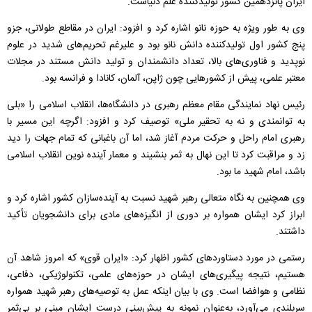
ایران پانزدهمین کشور تولیدکننده علم دنیاست.
وی به طور ویژه به حوزه نانو اشاره کرد و افزود: ایران در مقاطع طولانی، جزو
پنج کشور اول تولیدکننده دانش نانو بود و علیرغم تحریم‌های شدید در علوم
نوپدید و فناوری‌های بالا، تعداد دانشمندان و تولید دانش مستند در مجلات
معتبر علمی، پیش از کشورهایی چون ژاپن، آلمان، کانادا و فرانسه بود.
رئیس نهاد نمایندگی مقام معظم رهبری در دانشگاه‌ها، انقلاب اسلامی را «بلی
به توانمندی و نه به تحقیر ملی» توصیف کرد و افزود: اگرچه این مسیر با
رهبری امام راحل و حرکت مردم آغاز شد، اما آن باغبانی که تمام جهات را دید
زد و مراقبت کرد تا این نهال به ثمر بنشیند و معمار آینده نوین انقلاب اسلامی
باشد، امام شهید ما بود.
وی همچنین به نگاه متعالی رهبر شهید نسبت به آینده‌سازان کشور اشاره کرد و
ابراز کرد ایشان همواره بر دوری از انگیزه‌های مادی برای دانشجویان تأکید
داشتند.
رستمی در مورد دستاوردهای کشور اظهار کرد: «ایران قوی» که امروز شاهد آن
هستیم، نتیجه پیگیری‌های ایشان در حوزه‌های علمی، تکنولوژیکی، دفاعی،
نظامی و هوافضا است. وی با بیان اینکه عمل به توصیه‌های رهبر شهید همواره
سربلندی می‌آورد، به‌عنوان نمونه به پیش‌بینی درست ایشان مبنی بر بی‌ثمر