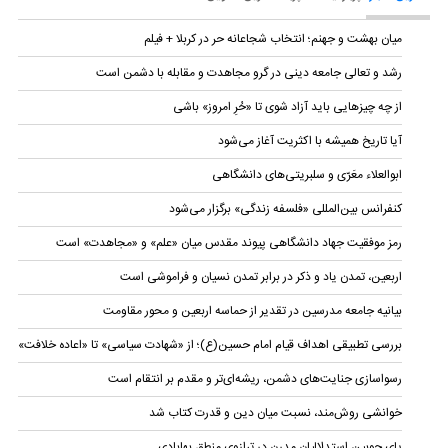
میان بهشت و جهنم؛ انتخاب شجاعانه حر در کربلا + فیلم
رشد و تعالی جامعه دینی در گرو مجاهدت و مقابله با دشمن است
از چه چیزهایی باید آزاد شوی تا «حُرِ امروز» باشی
آیا تاریخ همیشه با اکثریت آغاز می‌شود
ابوالعلاء معَرّی و سلبریتی‌های دانشگاهی
کنفرانس بین‌المللی «فلسفه زندگی» برگزار می‌شود
رمز موفقیت جهاد دانشگاهی پیوند مقدس میان «علم» و «مجاهدت» است
اربعین، تمدن یاد و ذکر در برابر تمدن نسیان و فراموشی است
بیانیه‌ جامعه مدرسین در تقدیر از حماسه اربعین و محور مقاومت
بررسی تطبیقی اهداف قیام امام حسین(ع)؛ از «شهادت سیاسی» تا «اعاده خلافت»
رسواسازی جنایت‌های دشمن، ریشه‌ای‌تر و مقدم بر انتقام است
خوانشی روش‌مند، نسبت میان دین و قدرت کتاب شد
پای چوبین استدلالیانِ مدرن در ترازوی منطق بهابادی