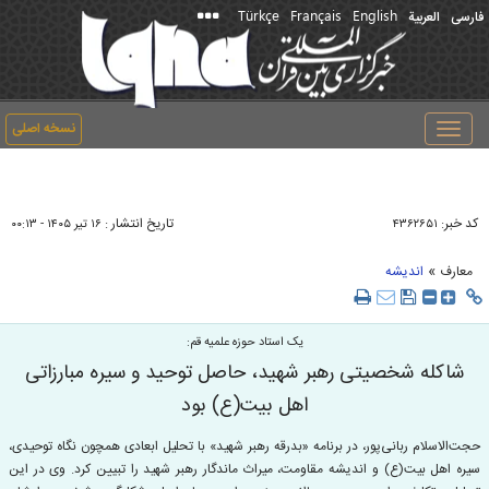
Türkçe
Français
English
فارسی
العربیة
نسخه اصلی
Toggle
navigation
کد خبر:
تاریخ انتشار :
۴۳۶۲۶۵۱
۱۶ تير ۱۴۰۵ - ۰۰:۱۳
»
معارف
اندیشه
یک استاد حوزه علمیه قم:
شاکله شخصیتی رهبر شهید، حاصل توحید و سیره مبارزاتی
اهل‌ بیت(ع) بود
حجت‌الاسلام ربانی‌پور، در برنامه «بدرقه رهبر شهید» با تحلیل ابعادی همچون نگاه توحیدی،
سیره اهل‌ بیت(ع) و اندیشه مقاومت، میراث ماندگار رهبر شهید را تبیین کرد. وی در این