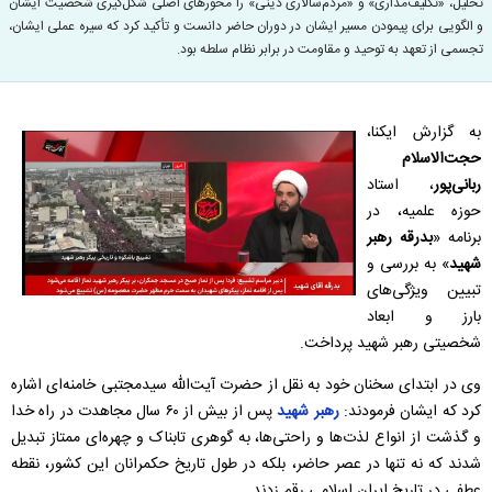
تحلیل، «تکلیف‌مداری» و «مردم‌سالاری دینی» را محورهای اصلی شکل‌گیری شخصیت ایشان
و الگویی برای پیمودن مسیر ایشان در دوران حاضر دانست و تأکید کرد که سیره عملی ایشان،
تجسمی از تعهد به توحید و مقاومت در برابر نظام سلطه بود.
به گزارش ایکنا،
حجت‌الاسلام
ربانی‌پور
، استاد
حوزه علمیه، در
برنامه «
بدرقه رهبر
شهید
» به بررسی و
تبیین ویژگی‌های
بارز و ابعاد
شخصیتی رهبر شهید پرداخت.
وی در ابتدای سخنان خود به نقل از حضرت آیت‌الله سیدمجتبی خامنه‌ای اشاره
کرد که ایشان فرمودند:
رهبر شهید
پس از بیش از ۶۰ سال مجاهدت در راه خدا
و گذشت از انواع لذت‌ها و راحتی‌ها، به گوهری تابناک و چهره‌ای ممتاز تبدیل
شدند که نه تنها در عصر حاضر، بلکه در طول تاریخ حکمرانان این کشور، نقطه
عطفی در تاریخ ایران اسلامی رقم زدند.