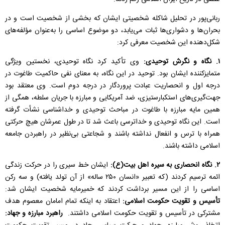
ربانی‌پور در تحلیل شاکله شخصیتی ایشان که بخشی از شخصیت است و در
بحران‌ها و دشواری‌ها ثبات می‌یابد، دو موضوع اساسی را به‌عنوان مؤلفه‌های
شکل‌دهنده این شخصیت معرفی کرد:
۱. نگاه و نگرش توحیدی:
وی تأکید کرد نگاه توحیدی، نخستین ویژگی
متمایزکننده ایشان بود. توحید در این نگاه، به معنای نفی حاکمیت طاغوت در
درجه اول و انحصاریت عبادت پروردگار در درجه دوم است. وی معتقد بود
جهت‌گیری‌های استکبارستیزی، ضد آمریکایی و مبارزه با جریان سلطه، همگی از
همین مایه مبارزه با طاغوت در مباحث توحیدی و خداشناسی نشأت گرفته
است. این نگاه توحیدی و خداترسی باعث شد تا در طول عمرشان هیچ حرکتی
همراه با ترس و انفعال نداشته باشند و شجاعتی بی‌نظیر در راهبردن جامعه
اسلامی داشته باشند.
۲. نگاه انحصاری به سیره اهل‌ بیت(ع):
ایشان خط سیری را در حرکت زندگی
ائمه ترسیم کردند (که تعبیر «انسان ۲۵۰ ساله» از آن تولد یافته) و سه رکن
اساسی را از این مسیر برداشت کردند که خمیرمایه شخصیت ایشان شد:
تأسیس و تقویت حکومت اسلامی:
اعتقاد به اینکه تمام امامان معصوم هدف
مشترکی در تأسیس و تقویت حکومت اسلامی داشتند.
راهبرد مبارزه و جهاد: