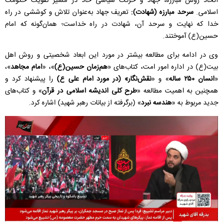
اتخاذ روش مبارزه، جهاد و حرکت سیاسی حاد در مسیر تقویت حکومت
اسلامی.
سرحد مبارزه (شهادت):
تعریف جهاد به‌عنوان تلاش و کوششی در راه
خدا که نهایت و سرحد آن، شهادت در راه خداست؛ همان‌گونه که امام
حسین(ع) آموختند.
وی در ادامه برای مطالعه بیشتر در مورد این ابعاد شخصیتی و روش اهل‌
بیت(ع) در اداره امور امت، کتاب‌های «
هم‌زمان حسین(ع)
»، «
امام مجاهد
»،
«
انسان ۲۵۰ ساله
» و «
نقش‌نگار» (در مورد امام علی ع)
را پیشنهاد کرد و
همچنین به اهمیت مطالعه «
طرح کلی اندیشه اسلامی در قرآن
» و کتاب‌های
جدید مربوط به «
هندسه نبرد
» (برگرفته از بیانات رهبر شهید) اشاره کرد.