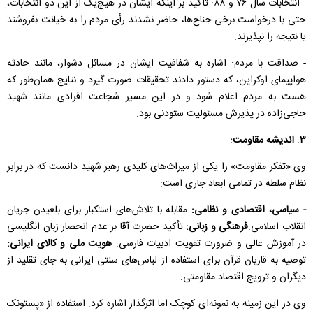
- انتخابات سال ۷۶ و ۸۸: تأکید بر اینکه ایشان در هیچ‌یک از این دو انتخابات،
حتی با درخواست برخی جناح‌ها، حاضر نشدند رأی مردم را به خیانت بفروشند
یا نتیجه را نپذیرند.
- صداقت با مردم: اشاره به شفافیت ایشان در مسائل دشوار، مانند حادثه
هواپیمای اوکراین، که دستور دادند تحقیقات صورت گیرد و نتایج همان‌طور که
هست به مردم اعلام شود و در این مسیر شجاعت افرادی مانند شهید
حاجی‌زاده در پذیرش مسئولیت ستودنی بود.
۳. اندیشه مقاومت:
وی «تفکر مقاومت» را یکی از میراث‌های کلیدی رهبر شهید دانست که در برابر
نظام سلطه در تمامی ابعاد جاری است:
- سیاسی، اقتصادی و نظامی:
مقابله با تلاش‌های استکبار برای بلعیدن جریان
انقلاب اسلامی.
فرهنگی و زبانی:
تأکید حضرت آقا بر عدم انحصار زبان انگلیسی
در آموزش عالی و ضرورت تقویت ادبیات فارسی.
هویت ملی و کالای ایرانی:
توصیه به قاریان قرآن برای استفاده از لباس‌های سنتی ایرانی به جای تقلید از
دیگران و ترویج اقتصاد مقاومتی.
وی در این زمینه به نمونه‌ای کوچک اما اثرگذار اشاره کرد: استفاده از «پستونک