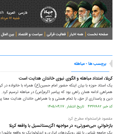
ish
فارسی
العربیة
شنبه ۱۷ مرداد ۱۴۰۵ - 2026 August 08
صفحه نخست
همه اخبار
فعالیت قرآنی
سیاست و اقتصاد
بین الملل
پرونده های خبری
برچسب ها - مباهله
کربلا، امتداد مباهله و الگوی نبوی خاندان هدایت است
یک استاد حوزه با بیان اینکه حضور امام حسین(ع) همراه با خانواده در ک
همراهی ادامه همان راهی بود که پیامبر اکرم(ص) در مباهله ترسیم کرد. 
دین و پاسداری از حق، با تمام هستی و با همراهی خاندان هدایت معنا پی
کد خبر: ۴۳۶۲۸۸۲ تاریخ انتشار : ۱۴۰۵/۰۴/۱۷
مقصود فراستخواه مطرح کرد
بازخوانیِ «بی‌صورتی» در مواجهه‌ اگزیستانسیل با واقعه کربلا
یک جامعه شناس با نقد رویکردهای ابزاری و ایدئولوژیک به واقعه عاشورا د