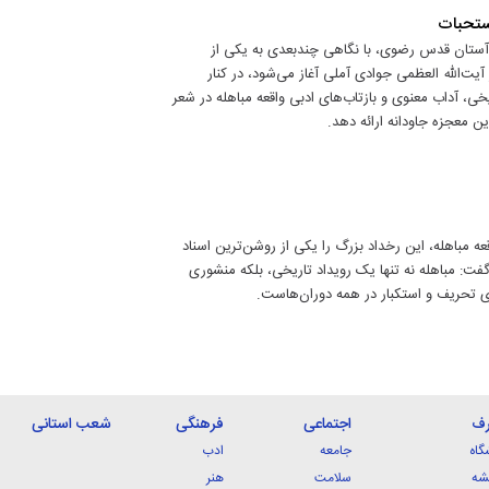
مستحبات
 آستان قدس رضوی، با نگاهی چندبعدی به یکی از
ز آیت‌الله العظمی جوادی آملی آغاز می‌شود، در کنار
خی، آداب معنوی و بازتاب‌های ادبی واقعه مباهله در شعر
ن معجزه جاودانه ارائه دهد.
ه مباهله، این رخداد بزرگ را یکی از روشن‌ترین اسناد
ت: مباهله نه تنها یک رویداد تاریخی، بلکه منشوری
ای تحریف و استکبار در همه دوران‌هاست.
رف
اجتماعی
فرهنگی
شعب استانی
گاه
جامعه
ادب
شه
سلامت
هنر