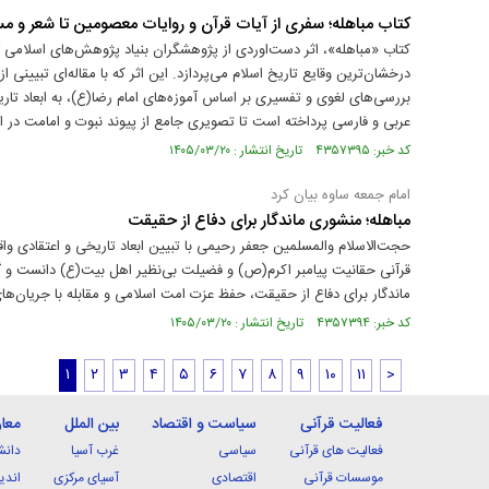
کتاب مباهله؛ سفری از آیات قرآن و روایات معصومین تا شعر و 
کتاب «مباهله»، اثر دست‌اوردی از پژوهشگران بنیاد پژوهش‌های اسلامی
درخشان‌ترین وقایع تاریخ اسلام می‌پردازد. این اثر که با مقاله‌ای تبیینی ا
بررسی‌های لغوی و تفسیری بر اساس آموزه‌های امام رضا(ع)، به ابعاد تاری
عربی و فارسی پرداخته است تا تصویری جامع از پیوند نبوت و امامت در ای
کد خبر: ۴۳۵۷۳۹۵ تاریخ انتشار : ۱۴۰۵/۰۳/۲۰
امام جمعه ساوه بیان کرد
مباهله؛ منشوری ماندگار برای دفاع از حقیقت
حجت‌الاسلام والمسلمین جعفر رحیمی با تبیین ابعاد تاریخی و اعتقادی واقع
قرآنی حقانیت پیامبر اکرم(ص) و فضیلت بی‌نظیر اهل‌ بیت(ع) دانست و گف
ماندگار برای دفاع از حقیقت، حفظ عزت امت اسلامی و مقابله با جریان‌ه
کد خبر: ۴۳۵۷۳۹۴ تاریخ انتشار : ۱۴۰۵/۰۳/۲۰
۱
۲
۳
۴
۵
۶
۷
۸
۹
۱۰
۱۱
>
فعالیت قرآنی
سیاست و اقتصاد
بین الملل
معا
فعالیت های قرآنی
سیاسی
غرب آسیا
دانش
موسسات قرآنی
اقتصادی
آسیای مرکزی
اندی