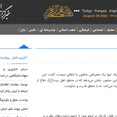
Türkçe
Français
Engl
معارف
اجتماعی
فرهنگی
شعب استانی
چندرسانه ای
عکس
بازار
آخرین اخبار
پربازدید
پربحث ترین عناوین
درمان ناباروری و س
ربلا، تنها یک همراهی عاطفی یا اتفاقی نیست، گفت: این
جهاددانشگاهی در خدم
این حضور، نشان می‌دهد که در منطق اهل‌ بیت(ع)، دفاع از
موساد مقامات اطلاعا
دا می‌کند؛ نه با منطق قدرت و حکومت.
ارتباط با ایران برکنار کرد
وحدت، صلح و یکپارچگی
تجلی پیوند علم، ایمان
ر طول تاریخ، بر لزوم عبور از «صورت‌بندی‌های نظری و