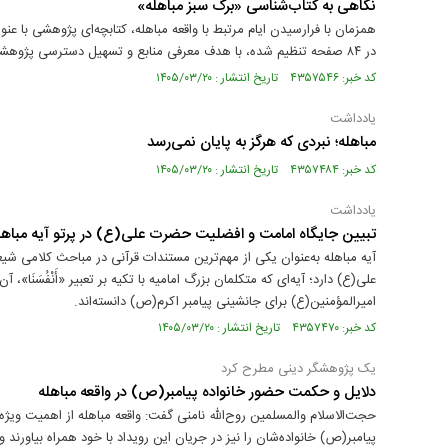
نگاهی به کتاب‌شناسی «برگ سبز مباهله»
همزمان با فرارسیدن ایام مرتبط با واقعه مباهله، کتابچه‌ای پژوهشی با ع
در ۸۴ صفحه تنظیم شده، با هدف معرفی منابع و تسهیل دسترسی پژوهشگران به آثار مرتبط با مباهله تهیه شده است.
کد خبر: ۴۳۵۷۵۴۶ تاریخ انتشار : ۱۴۰۵/۰۳/۲۰
یادداشت
مباهله؛ نبردی که هرگز به پایان نمی‌رسد
کد خبر: ۴۳۵۷۴۸۴ تاریخ انتشار : ۱۴۰۵/۰۳/۲۰
یادداشت
تبیین جایگاه امامت و افضلیت حضرت علی(ع) در پرتو آیه مباهل
آیه مباهله به‌عنوان یکی از مهم‌ترین مستندات قرآنی در مباحث کلامی ش
علی(ع) دارد؛ آیه‌ای که متکلمان بزرگ امامیه با تکیه بر تعبیر «أَنْفُسَنَا
امیرالمؤمنین(ع) برای جانشینی پیامبر اکرم(ص) دانسته‌اند.
کد خبر: ۴۳۵۷۴۷۰ تاریخ انتشار : ۱۴۰۵/۰۳/۲۰
یک پژوهشگر دینی مطرح کرد
دلایل و حکمت حضور خانواده پیامبر(ص) در واقعه مباهله
حجت‌الاسلام والمسلمین روح‌الله نامنی گفت: واقعه مباهله از اهمیت وی
پیامبر(ص) خانواده‌شان را نیز در جریان این رویداد با خود همراه بیاورن