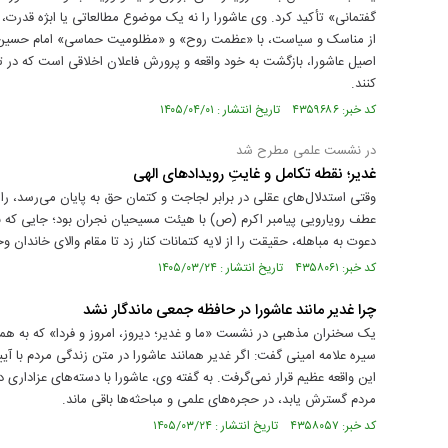
گفتمانی» تأکید کرد. وی عاشورا را نه یک موضوع مطالعاتی یا ابژه قدرت، ب
از مناسک و سیاست، با «عظمت روح» و «مظلومیت حماسی» امام حسین (ع) 
اصیل عاشورا، بازگشت به خود واقعه و پرورش فاعلان اخلاقی است که در 
کنند.
کد خبر: ۴۳۵۹۶۸۶ تاریخ انتشار : ۱۴۰۵/۰۴/۰۱
در نشست علمی مطرح شد
غدیر؛ نقطه تکامل و غایتِ رویدادهای الهی
وقتی استدلال‌های عقلی در برابر لجاجت و کتمان حق به پایان می‌رسد، راه
عطف رویارویی پیامبر اکرم (ص) با هیئت مسیحیان نجران بود؛ جایی که ب
دعوت به مباهله، حقیقت را از لایه کتمانات کنار زد تا مقام والای خاندان و
کد خبر: ۴۳۵۸۰۶۱ تاریخ انتشار : ۱۴۰۵/۰۳/۲۴
چرا غدیر مانند عاشورا در حافظه جمعی ماندگار نشد
یک سخنران مذهبی در نشست «ما و غدیر؛ دیروز، امروز و فردا» که به همت م
سیره علامه امینی گفت: اگر غدیر همانند عاشورا در متن زندگی مردم با 
این واقعه عظیم قرار نمی‌گرفت. به گفته وی، عاشورا با دسته‌های عزاداری 
مردم گسترش یابد، در حجره‌های علمی و مباحثه‌ها باقی ماند.
کد خبر: ۴۳۵۸۰۵۷ تاریخ انتشار : ۱۴۰۵/۰۳/۲۴