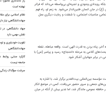
راز ماندگاری عاشورا 
لکه رویدادی وجودی و تجربه‌ای بی‌واسطه می‌داند که فراتر
نهفته است
در جان انسان طنین‌انداز می‌شود. به زعم او، راه فهم
تمامی مناسبات اجتماعی، با شفقت و رعایت دیگری عمل
نظام اسلامی برای مقا
جهاددانشگاهی نیاز دار
جهاد دانشگاهی در ت
نقش مهمی دارد
تقویت خودباوری و توسع
 آخر، پناه بردن به قدرت الهی است. واقعه مباهله، نقطه
جهاددانشگاهی
حث‌های کلامی به مرحله «احتجاج» رسید و پیامبر (ص) با
کارکرد سنتی روابط ع
حی در برابر جهانیان آشکار شود.
جامعه نیست
سرشت سوگناک زندگی
ؤسسه بین‌المللی بیت‌الغدیر برگزار شد، با اشاره به
آیین‌های جمعی و سرور حضور می‌یافت، کسی در موضع انکار
در حافظه عمومی ماندگار شد، اما غدیر بیش از آنکه در میان