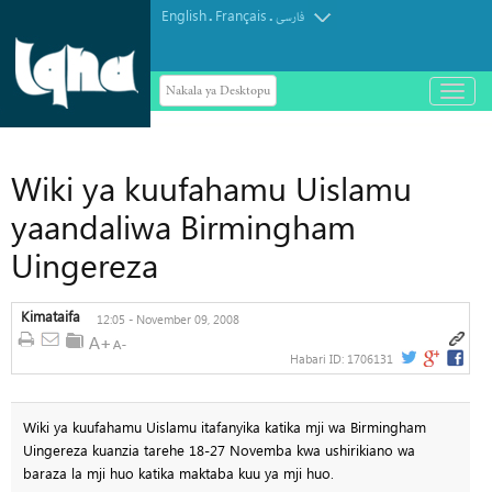
English
Français
.
.
فارسی
Nakala ya Desktopu
باز
و
بسته
کردن
منو
Wiki ya kuufahamu Uislamu
yaandaliwa Birmingham
Uingereza
Kimataifa
12:05 - November 09, 2008
Habari ID:
1706131
Wiki ya kuufahamu Uislamu itafanyika katika mji wa Birmingham
Uingereza kuanzia tarehe 18-27 Novemba kwa ushirikiano wa
baraza la mji huo katika maktaba kuu ya mji huo.