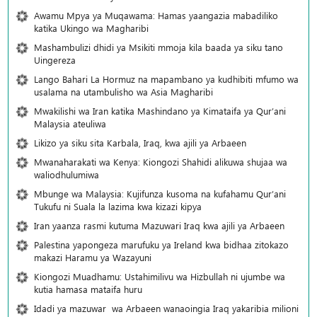
Awamu Mpya ya Muqawama: Hamas yaangazia mabadiliko
katika Ukingo wa Magharibi
Mashambulizi dhidi ya Msikiti mmoja kila baada ya siku tano
Uingereza
Lango Bahari La Hormuz na mapambano ya kudhibiti mfumo wa
usalama na utambulisho wa Asia Magharibi
Mwakilishi wa Iran katika Mashindano ya Kimataifa ya Qur’ani
Malaysia ateuliwa
Likizo ya siku sita Karbala, Iraq, kwa ajili ya Arbaeen
Mwanaharakati wa Kenya: Kiongozi Shahidi alikuwa shujaa wa
waliodhulumiwa
Mbunge wa Malaysia: Kujifunza kusoma na kufahamu Qur’ani
Tukufu ni Suala la lazima kwa kizazi kipya
Iran yaanza rasmi kutuma Mazuwari Iraq kwa ajili ya Arbaeen
Palestina yapongeza marufuku ya Ireland kwa bidhaa zitokazo
makazi Haramu ya Wazayuni
Kiongozi Muadhamu: Ustahimilivu wa Hizbullah ni ujumbe wa
kutia hamasa mataifa huru
Idadi ya mazuwar wa Arbaeen wanaoingia Iraq yakaribia milioni