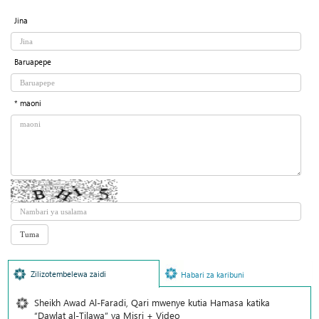
Jina
Baruapepe
* maoni
Zilizotembelewa zaidi
Habari za karibuni
Sheikh Awad Al-Faradi, Qari mwenye kutia Hamasa katika
“Dawlat al-Tilawa” ya Misri + Video