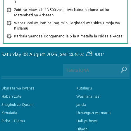
3
Zaidi ya Mawakib 13,500 zasajiliwa kutoa huduma katika
Matembezi ya Arbaeen
Wanazuoni wa Iran na Iraq mjini Baghdad wasisitiza Umoja wa
Kiislamu
Karbala yaandaa Kongamano la 5 la Kimataifa la Nidaa al-Aqsa
Saturday 08 August 2026
,
9.91°
GMT-13:46:02
Ukurasa wa kwanza
Kutuhusu
Habari zote
Wasiliana nasi
Shughuli za Qurani
jarida
Kimataifa
Uchunguzi wa maoni
Picha‎ - Filamu‎
Hali ya hewa
Hifadhi