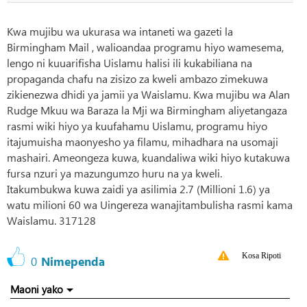
Kwa mujibu wa ukurasa wa intaneti wa gazeti la
Birmingham Mail , walioandaa programu hiyo wamesema,
lengo ni kuuarifisha Uislamu halisi ili kukabiliana na
propaganda chafu na zisizo za kweli ambazo zimekuwa
zikienezwa dhidi ya jamii ya Waislamu. Kwa mujibu wa Alan
Rudge Mkuu wa Baraza la Mji wa Birmingham aliyetangaza
rasmi wiki hiyo ya kuufahamu Uislamu, programu hiyo
itajumuisha maonyesho ya filamu, mihadhara na usomaji
mashairi. Ameongeza kuwa, kuandaliwa wiki hiyo kutakuwa
fursa nzuri ya mazungumzo huru na ya kweli.
Itakumbukwa kuwa zaidi ya asilimia 2.7 (Millioni 1.6) ya
watu milioni 60 wa Uingereza wanajitambulisha rasmi kama
Waislamu. 317128
Kosa Ripoti
0
Nimependa
Maoni yako