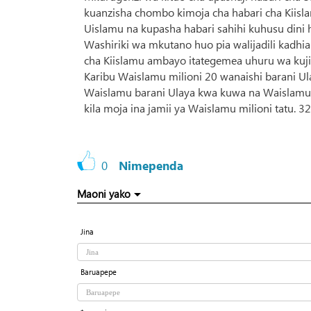
kuanzisha chombo kimoja cha habari cha Kiisl
Uislamu na kupasha habari sahihi kuhusu dini h
Washiriki wa mkutano huo pia walijadili kadhi
cha Kiislamu ambayo itategemea uhuru wa kuji
Karibu Waislamu milioni 20 wanaishi barani Ul
Waislamu barani Ulaya kwa kuwa na Waislamu m
kila moja ina jamii ya Waislamu milioni tatu. 
0
Nimependa
Maoni yako
Jina
Baruapepe