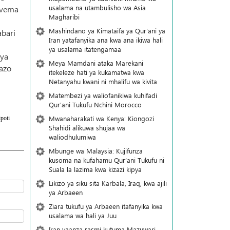
usalama na utambulisho wa Asia
 vema
Magharibi
Mashindano ya Kimataifa ya Qur'ani ya
abari
Iran yatafanyika ana kwa ana ikiwa hali
ya usalama itatengamaa
 ya
Meya Mamdani ataka Marekani
azo
itekeleze hati ya kukamatwa kwa
Netanyahu kwani ni mhalifu wa kivita
Matembezi ya waliofanikiwa kuhifadi
Qur'ani Tukufu Nchini Morocco
Mwanaharakati wa Kenya: Kiongozi
poti
Shahidi alikuwa shujaa wa
waliodhulumiwa
Mbunge wa Malaysia: Kujifunza
kusoma na kufahamu Qur’ani Tukufu ni
Suala la lazima kwa kizazi kipya
Likizo ya siku sita Karbala, Iraq, kwa ajili
ya Arbaeen
Ziara tukufu ya Arbaeen itafanyika kwa
usalama wa hali ya Juu
Iran yaanza rasmi kutuma Mazuwari