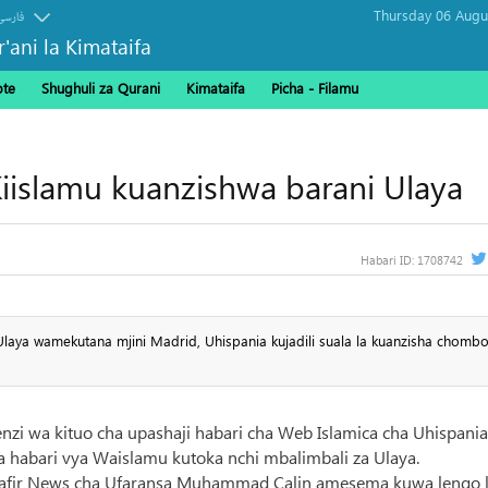
فارسی
r'ani la Kimataifa
ote
Shughuli za Qurani
Kimataifa
Picha‎ - Filamu‎
iislamu kuanzishwa barani Ulaya
Habari ID:
1708742
Ulaya wamekutana mjini Madrid, Uhispania kujadili suala la kuanzisha chomb
i wa kituo cha upashaji habari cha Web Islamica cha Uhispania
 habari vya Waislamu kutoka nchi mbalimbali za Ulaya.
 Safir News cha Ufaransa Muhammad Calin amesema kuwa lengo 