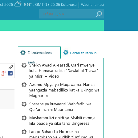
|
, Thursday 06 August 2026
GMT-13:25:06
9.91°
Kutuhusu
Wasiliana nasi
Zilizotembelewa
Habari za karibuni
zaidi
Sheikh Awad Al-Faradi, Qari mwenye
kutia Hamasa katika “Dawlat al-Tilawa”
ya Misri + Video
Awamu Mpya ya Muqawama: Hamas
yaangazia mabadiliko katika Ukingo wa
Magharibi
o
Sherehe ya kuwaenzi Wahifadhi wa
Qur'an nchini Mauritania
Mashambulizi dhidi ya Msikiti mmoja
kila baada ya siku tano Uingereza
Lango Bahari La Hormuz na
la
mapambano ya kudhibiti mfumo wa