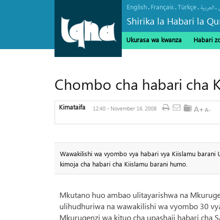
English
Français
Türkçe
.
.
.
.
العربیة
Shirika la Habari la Qu
Ukurasa wa kwanza
Habari z
Chombo cha habari cha K
Kimataifa
12:40 - November 16, 2008
Wawakilishi wa vyombo vya habari vya Kiislamu barani 
kimoja cha habari cha Kiislamu barani humo.
Mkutano huo ambao ulitayarishwa na Mkurugenz
ulihudhuriwa na wawakilishi wa vyombo 30 vya
Mkurugenzi wa kituo cha upashaji habari cha