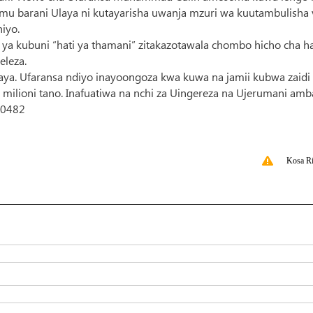
amu barani Ulaya ni kutayarisha uwanja mzuri wa kuutambulisha
iyo.
a ya kubuni “hati ya thamani” zitakazotawala chombo hicho cha h
eleza.
aya. Ufaransa ndiyo inayoongoza kwa kuwa na jamii kubwa zaidi
ilioni tano. Inafuatiwa na nchi za Uingereza na Ujerumani amb
320482
Kosa Ri