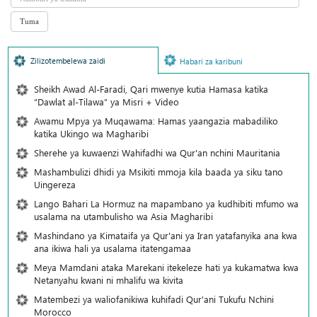
Zilizotembelewa zaidi
Habari za karibuni
Sheikh Awad Al-Faradi, Qari mwenye kutia Hamasa katika
“Dawlat al-Tilawa” ya Misri + Video
Awamu Mpya ya Muqawama: Hamas yaangazia mabadiliko
katika Ukingo wa Magharibi
Sherehe ya kuwaenzi Wahifadhi wa Qur'an nchini Mauritania
Mashambulizi dhidi ya Msikiti mmoja kila baada ya siku tano
Uingereza
Lango Bahari La Hormuz na mapambano ya kudhibiti mfumo wa
usalama na utambulisho wa Asia Magharibi
Mashindano ya Kimataifa ya Qur'ani ya Iran yatafanyika ana kwa
ana ikiwa hali ya usalama itatengamaa
Meya Mamdani ataka Marekani itekeleze hati ya kukamatwa kwa
Netanyahu kwani ni mhalifu wa kivita
Matembezi ya waliofanikiwa kuhifadi Qur'ani Tukufu Nchini
Morocco