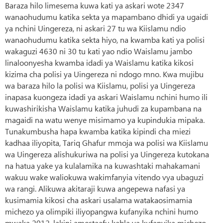
Baraza hilo limesema kuwa kati ya askari wote 2347
wanaohudumu katika sekta ya mapambano dhidi ya ugaidi
ya nchini Uingereza, ni askari 27 tu wa Kiislamu ndio
wanaohudumu katika sekta hiyo, na kwamba kati ya polisi
wakaguzi 4630 ni 30 tu kati yao ndio Waislamu jambo
linaloonyesha kwamba idadi ya Waislamu katika kikosi
kizima cha polisi ya Uingereza ni ndogo mno. Kwa mujibu
wa baraza hilo la polisi wa Kiislamu, polisi ya Uingereza
inapasa kuongeza idadi ya askari Waislamu nchini humo ili
kuwashirikisha Waislamu katika juhudi za kupambana na
magaidi na watu wenye misimamo ya kupindukia mipaka.
Tunakumbusha hapa kwamba katika kipindi cha miezi
kadhaa iliyopita, Tariq Ghafur mmoja wa polisi wa Kiislamu
wa Uingereza alishukuriwa na polisi ya Uingereza kutokana
na hatua yake ya kulalamika na kuwashtaki mahakamani
wakuu wake waliokuwa wakimfanyia vitendo vya ubaguzi
wa rangi. Alikuwa akitaraji kuwa angepewa nafasi ya
kusimamia kikosi cha askari usalama watakaosimamia
michezo ya olimpiki iliyopangwa kufanyika nchini humo
mwaka 2012, lakini amestaafu kabla ya kufanyika michezo