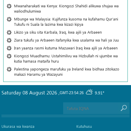
Mwanaharakati wa Kenya: Kiongozi Shahidi alikuwa shujaa wa
waliodhulumiwa
Mbunge wa Malaysia: Kujifunza kusoma na kufahamu Qur’ani
Tukufu ni Suala la lazima kwa kizazi kipya
Likizo ya siku sita Karbala, Iraq, kwa ajili ya Arbaeen
Ziara tukufu ya Arbaeen itafanyika kwa usalama wa hali ya Juu
Iran yaanza rasmi kutuma Mazuwari Iraq kwa ajili ya Arbaeen
Kiongozi Muadhamu: Ustahimilivu wa Hizbullah ni ujumbe wa
kutia hamasa mataifa huru
Palestina yapongeza marufuku ya Ireland kwa bidhaa zitokazo
makazi Haramu ya Wazayuni
Saturday 08 August 2026
,
9.91°
GMT-23:54:26
Ukurasa wa kwanza
Kutuhusu