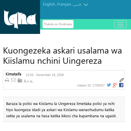
English
Français
.
.
فارسی
Nakala ya Desktopu
باز
و
بسته
کردن
منو
Kuongezeka askari usalama wa
Kiislamu nchini Uingereza
Kimataifa
10:56 - November 18, 2008
Habari ID:
1709567
Baraza la polisi wa Kiislamu la Uingereza limeitaka polisi ya nchi
hiyo kuongeza idadi ya askari wa Kiislamu wanaohudumu katika
sekta ya usalama na hasa katika kikosi cha kupambana na ugaidi.