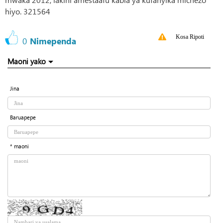
hiyo. 321564
Kosa Ripoti
0
Nimependa
Maoni yako
Jina
Baruapepe
* maoni