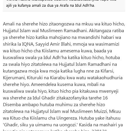
ajili ya kufanya amali za dua ya Arafa na Idul Adh'ha.
Amali na sherehe hizo zitaongozwa na mkuu wa kituo hicho,
Hujjatul Islam wal Muslimeen Ramadhani. Akitangaza ratiba
ya sherehe hizo katika mahojiano na mwandishi habari wa
shirika la IQNA, Sayyid Amir Illahi, mmoja wa wasimamizi
wa kituo hicho cha Kiislamu amesema kuwa, baada ya
kuswaliwa swala ya Idul Adh'ha katika kituo hicho, hotuba
za swala hiyo zitatolewa na Hujjatul Islam Ramadhani na
kutangazwa moja kwa moja katika lugha nne za Kifarsi,
Kijerumani, Kituruki na Kiarabu kwa watu watakaohudhuria
sherehe hiyo. Ameendelea kusema kuwa, mbali na
kuswaliwa swala hiyo, kituo hicho pia kitakuwa mwenyeji
wa sherehe za Idul Ghadir zitakazofanyika tarehe 16
Disemba ambapo hutuba muhimu za sherehe hizo
zitatolewa na Hujjatyul Islam wal Muslimeen Muizzi, Mkuu
wa Kituo cha Kiislamu cha Uingereza. Hutuba yake itahusu
'Ghadir, siku ya uimamu na uongozi.' Kasida na mashairi ya