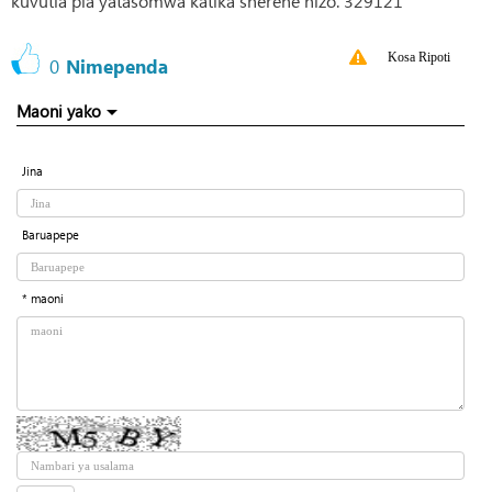
kuvutia pia yatasomwa katika sherehe hizo. 329121
Kosa Ripoti
0
Nimependa
Maoni yako
Jina
Baruapepe
* maoni