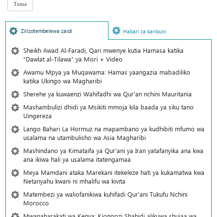
Zilizotembelewa zaidi
Habari za karibuni
Sheikh Awad Al-Faradi, Qari mwenye kutia Hamasa katika
“Dawlat al-Tilawa” ya Misri + Video
Awamu Mpya ya Muqawama: Hamas yaangazia mabadiliko
katika Ukingo wa Magharibi
Sherehe ya kuwaenzi Wahifadhi wa Qur'an nchini Mauritania
Mashambulizi dhidi ya Msikiti mmoja kila baada ya siku tano
Uingereza
Lango Bahari La Hormuz na mapambano ya kudhibiti mfumo wa
usalama na utambulisho wa Asia Magharibi
Mashindano ya Kimataifa ya Qur'ani ya Iran yatafanyika ana kwa
ana ikiwa hali ya usalama itatengamaa
Meya Mamdani ataka Marekani itekeleze hati ya kukamatwa kwa
Netanyahu kwani ni mhalifu wa kivita
Matembezi ya waliofanikiwa kuhifadi Qur'ani Tukufu Nchini
Morocco
Mwanaharakati wa Kenya: Kiongozi Shahidi alikuwa shujaa wa