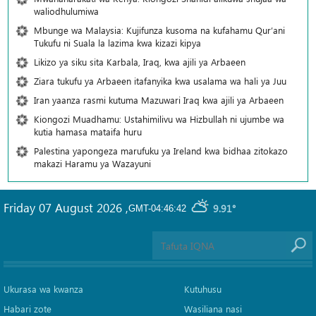
waliodhulumiwa
Mbunge wa Malaysia: Kujifunza kusoma na kufahamu Qur’ani
Tukufu ni Suala la lazima kwa kizazi kipya
Likizo ya siku sita Karbala, Iraq, kwa ajili ya Arbaeen
Ziara tukufu ya Arbaeen itafanyika kwa usalama wa hali ya Juu
Iran yaanza rasmi kutuma Mazuwari Iraq kwa ajili ya Arbaeen
Kiongozi Muadhamu: Ustahimilivu wa Hizbullah ni ujumbe wa
kutia hamasa mataifa huru
Palestina yapongeza marufuku ya Ireland kwa bidhaa zitokazo
makazi Haramu ya Wazayuni
Friday 07 August 2026
,
9.91°
GMT-04:46:42
Ukurasa wa kwanza
Kutuhusu
Habari zote
Wasiliana nasi