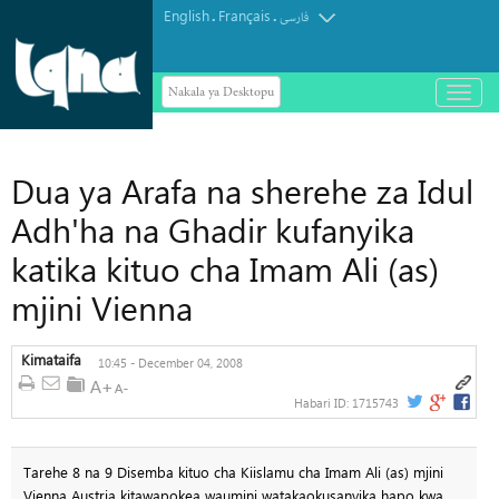
English
Français
.
.
فارسی
Nakala ya Desktopu
باز
و
بسته
کردن
منو
Dua ya Arafa na sherehe za Idul
Adh'ha na Ghadir kufanyika
katika kituo cha Imam Ali (as)
mjini Vienna
Kimataifa
10:45 - December 04, 2008
Habari ID:
1715743
Tarehe 8 na 9 Disemba kituo cha Kiislamu cha Imam Ali (as) mjini
Vienna Austria kitawapokea waumini watakaokusanyika hapo kwa