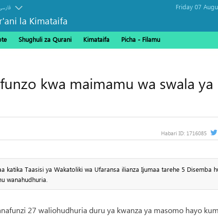
فارسی
r'ani la Kimataifa
ote
Shughuli za Qurani
Kimataifa
Picha‎ - Filamu‎
mafunzo kwa maimamu wa swala ya
Habari ID:
1716085
 katika Taasisi ya Wakatoliki wa Ufaransa ilianza Ijumaa tarehe 5 Disemba 
amu wanahudhuria.
wanafunzi 27 waliohudhuria duru ya kwanza ya masomo hayo kum