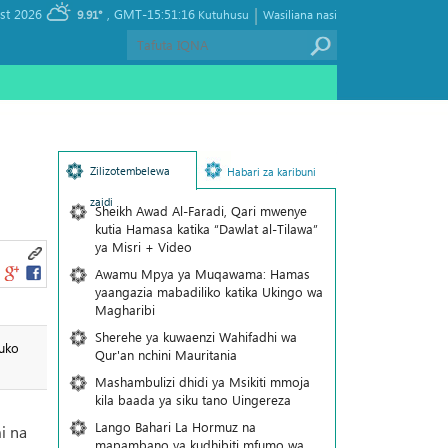
|
, Friday 07 August 2026
GMT-15:51:16
9.91°
Kutuhusu
Wasiliana nasi
Zilizotembelewa
Habari za karibuni
zaidi
Sheikh Awad Al-Faradi, Qari mwenye
kutia Hamasa katika “Dawlat al-Tilawa”
ya Misri + Video
Awamu Mpya ya Muqawama: Hamas
yaangazia mabadiliko katika Ukingo wa
Magharibi
Sherehe ya kuwaenzi Wahifadhi wa
huko
Qur'an nchini Mauritania
Mashambulizi dhidi ya Msikiti mmoja
kila baada ya siku tano Uingereza
Lango Bahari La Hormuz na
i na
mapambano ya kudhibiti mfumo wa