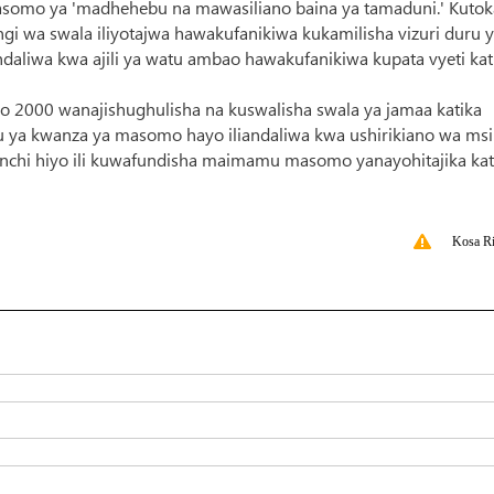
masomo ya 'madhehebu na mawasiliano baina ya tamaduni.' Kuto
i wa swala iliyotajwa hawakufanikiwa kukamilisha vizuri duru 
daliwa kwa ajili ya watu ambao hawakufanikiwa kupata vyeti kat
000 wanajishughulisha na kuswalisha swala ya jamaa katika
u ya kwanza ya masomo hayo iliandaliwa kwa ushirikiano wa msik
 nchi hiyo ili kuwafundisha maimamu masomo yanayohitajika kat
Kosa Ri