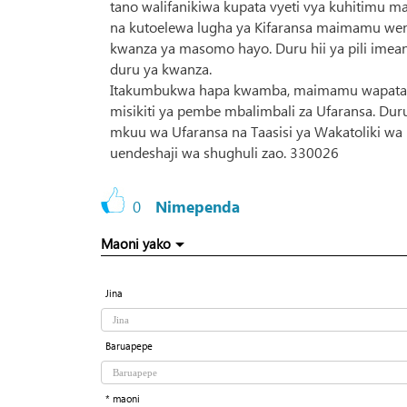
tano walifanikiwa kupata vyeti vya kuhitimu 
na kutoelewa lugha ya Kifaransa maimamu weng
kwanza ya masomo hayo. Duru hii ya pili imean
duru ya kwanza.
Itakumbukwa hapa kwamba, maimamu wapatao 2
misikiti ya pembe mbalimbali za Ufaransa. Dur
mkuu wa Ufaransa na Taasisi ya Wakatoliki wa
uendeshaji wa shughuli zao. 330026
0
Nimependa
Maoni yako
Jina
Baruapepe
* maoni