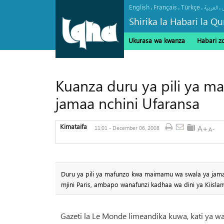
English
Français
Türkçe
.
.
.
.
العربیة
Shirika la Habari la Qu
Ukurasa wa kwanza
Habari z
Kuanza duru ya pili ya 
jamaa nchini Ufaransa
Kimataifa
11:01 - December 06, 2008
Duru ya pili ya mafunzo kwa maimamu wa swala ya jamaa
mjini Paris, ambapo wanafunzi kadhaa wa dini ya Kiisl
Gazeti la Le Monde limeandika kuwa, kati ya 