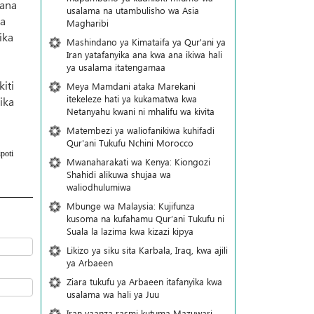
kana
usalama na utambulisho wa Asia
ya
Magharibi
ika
Mashindano ya Kimataifa ya Qur'ani ya
Iran yatafanyika ana kwa ana ikiwa hali
ya usalama itatengamaa
iti
Meya Mamdani ataka Marekani
itekeleze hati ya kukamatwa kwa
ika
Netanyahu kwani ni mhalifu wa kivita
Matembezi ya waliofanikiwa kuhifadi
Qur'ani Tukufu Nchini Morocco
poti
Mwanaharakati wa Kenya: Kiongozi
Shahidi alikuwa shujaa wa
waliodhulumiwa
Mbunge wa Malaysia: Kujifunza
kusoma na kufahamu Qur’ani Tukufu ni
Suala la lazima kwa kizazi kipya
Likizo ya siku sita Karbala, Iraq, kwa ajili
ya Arbaeen
Ziara tukufu ya Arbaeen itafanyika kwa
usalama wa hali ya Juu
Iran yaanza rasmi kutuma Mazuwari