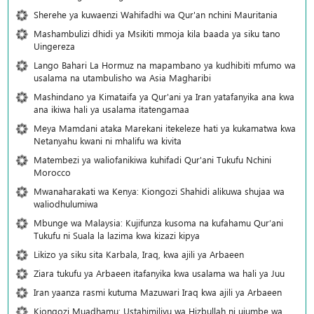
Sherehe ya kuwaenzi Wahifadhi wa Qur'an nchini Mauritania
Mashambulizi dhidi ya Msikiti mmoja kila baada ya siku tano
Uingereza
Lango Bahari La Hormuz na mapambano ya kudhibiti mfumo wa
usalama na utambulisho wa Asia Magharibi
Mashindano ya Kimataifa ya Qur'ani ya Iran yatafanyika ana kwa
ana ikiwa hali ya usalama itatengamaa
Meya Mamdani ataka Marekani itekeleze hati ya kukamatwa kwa
Netanyahu kwani ni mhalifu wa kivita
Matembezi ya waliofanikiwa kuhifadi Qur'ani Tukufu Nchini
Morocco
Mwanaharakati wa Kenya: Kiongozi Shahidi alikuwa shujaa wa
waliodhulumiwa
Mbunge wa Malaysia: Kujifunza kusoma na kufahamu Qur’ani
Tukufu ni Suala la lazima kwa kizazi kipya
Likizo ya siku sita Karbala, Iraq, kwa ajili ya Arbaeen
Ziara tukufu ya Arbaeen itafanyika kwa usalama wa hali ya Juu
Iran yaanza rasmi kutuma Mazuwari Iraq kwa ajili ya Arbaeen
Kiongozi Muadhamu: Ustahimilivu wa Hizbullah ni ujumbe wa