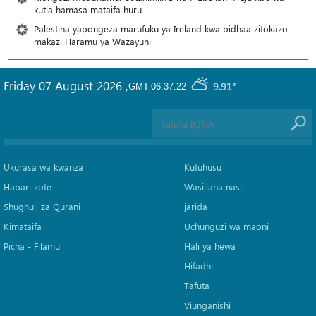
kutia hamasa mataifa huru
Palestina yapongeza marufuku ya Ireland kwa bidhaa zitokazo
makazi Haramu ya Wazayuni
Friday 07 August 2026
,
9.91°
GMT-06:37:22
Ukurasa wa kwanza
Kutuhusu
Habari zote
Wasiliana nasi
Shughuli za Qurani
jarida
Kimataifa
Uchunguzi wa maoni
Picha‎ - Filamu‎
Hali ya hewa
Hifadhi
Tafuta
Viunganishi