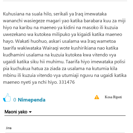
Kuhusiana na suala hilo, serikali ya Iraq imewataka
wananchi wasiegeze magari yao katika barabara kuu za miji
hiyo na karibu na maeneo ya kidini na masoko ili kuzuia
uwezekano wa kutokea milipuko ya kigaidi katika maeneo
hayo. Wakati huohuo, askari usalama wa Iraq wametoa
taarifa wakiwataka Wairaqi wote kushirikiana nao katika
kudhamini usalama na kuzuia kutokea kwa vitendo vya
ugaidi katika siku hii muhimu. Taarifa hiyo imewataka polisi
pia kuchukua hatua za ziada za usalama na kutumia kila
mbinu ili kuzuia vitendo vya utumiaji nguvu na ugaidi katika
maeneo nyeti ya nchi hiyo. 331476
Kosa Ripoti
0
Nimependa
Maoni yako
Jina