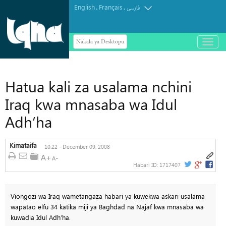
English
Français
.
.
فارسی
Nakala ya Desktopu
باز
و
بسته
کردن
منو
Hatua kali za usalama nchini
Iraq kwa mnasaba wa Idul
Adh’ha
Kimataifa
10:22 - December 09, 2008
Habari ID:
1717407
Viongozi wa Iraq wametangaza habari ya kuwekwa askari usalama
wapatao elfu 34 katika miji ya Baghdad na Najaf kwa mnasaba wa
kuwadia Idul Adh’ha.