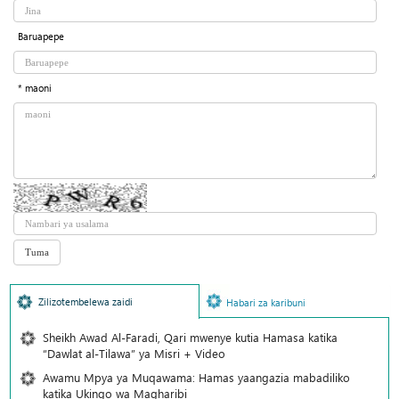
Baruapepe
* maoni
Zilizotembelewa zaidi
Habari za karibuni
Sheikh Awad Al-Faradi, Qari mwenye kutia Hamasa katika
“Dawlat al-Tilawa” ya Misri + Video
Awamu Mpya ya Muqawama: Hamas yaangazia mabadiliko
katika Ukingo wa Magharibi