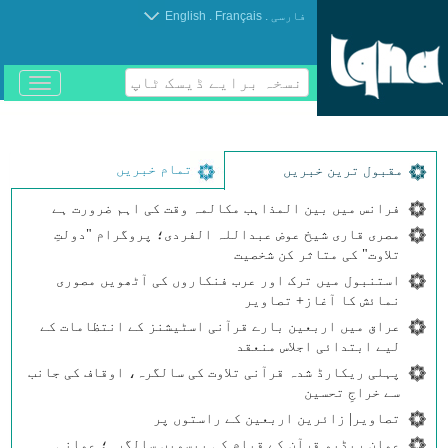
.
.
فارسی
Français
English
نسخہ برایے ڈیسک ٹاپ
باز
و
بسته
کردن
منو
تمام خبریں
مقبول ترین خبریں
فرانس میں بین المذاہب مکالمہ وقت کی اہم ضرورت ہے
مصری قاری شیخ عوض عبداللہ الفردی؛ پروگرام "دولتِ
تلاوت" کی متاثر کن شخصیت
استنبول میں ترک اور عرب فنکاروں کی آٹھویں مصوری
نمائش کا آغاز+ تصاویر
عراق میں اربعین بارے قرآنی اسٹیشنز کے انتظامات کے
لیے ابتدائی اجلاس منعقد
پہلی ریکارڈ شدہ قرآنی تلاوت کی سالگرہ، اوقاف کی جانب
سے خراجِ تحسین
تصاویر| زائرین اربعین کے راستوں پر
عمان ریڈیو قرآن کے قیام کی بیسویں سالگرہ؛ عمانی