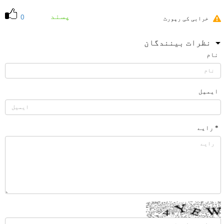
پسند
0
خرابی کی رپورٹ
نظرات بینندگان
نام
ایمیل
* رایے