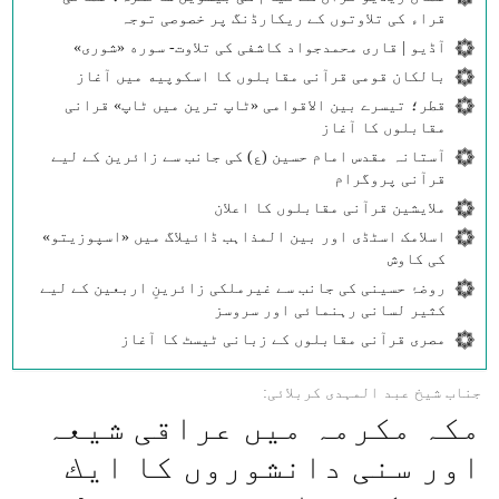
قراء کی تلاوتوں کے ریکارڈنگ پر خصوصی توجہ
آڈیو | قاری محمدجواد کاشفی کی تلاوت- سوره‌‌ «شوری»
بالکان قومی قرآنی مقابلوں کا اسکوپیه میں آغاز
قطر؛ تیسرے بین الاقوامی «ٹاپ ترین میں ٹاپ» قرانی
مقابلوں کا آغاز
آستانہ مقدس امام حسین (ع) کی جانب سے زائرین کے لیے
قرآنی پروگرام
ملایشین قرآنی مقابلوں کا اعلان
اسلامک اسٹڈی اور بین المذاہب ڈائیلاگ میں «اسپوزیتو»
کی کاوش
روضۂ حسینی کی جانب سے غیرملکی زائرینِ اربعین کے لیے
کثیر لسانی رہنمائی اور سروسز
مصری قرآنی مقابلوں کے زبانی ٹیسٹ کا آغاز
جناب شيخ عبد المہدی كربلائی:
مكہ مكرمہ میں عراقی شيعہ
اور سنی دانشوروں كا ايك