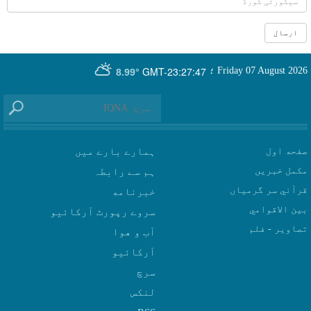
GMT-23:27:47
Friday 07 August 2026
؛
8.99°
صفحه اول
ہمارے بارے میں
مکمل خبریں
ہم سے رابطہ
قرآني سر گرمياں
بين الاقوامي
سروے رپورٹ آرکائیو
تصاوير - فلم
آب و هوا
سرچ
لنکس