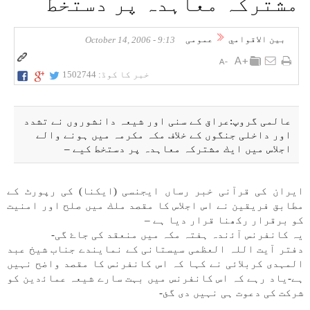
مشتركہ معاہدہ پر دستخط
بين الاقوامي
عمومی
9:13 - October 14, 2006
خبر کا کوڈ:
1502744
عالمی گروپ:عراق كے سنی اور شيعہ دانشوروں نے تشدد
اور داخلی جنگوں كے خلاف مكہ مكرمہ میں ہونے والے
اجلاس میں ايك مشتركہ معاہدہ پر دستخط كیے –
ايران كی قرآنی خبر رساں ايجنسی (ايكنا) كی رپورٹ كے
مطابق فريقين نے اس اجلاس كا مقصد ملك میں صلح اور امنيت
كو برقرار ركھنا قرار ديا ہے –
یہ كانفرنس آﺋندہ ہفتہ مكہ میں منعقد كی جاۓ گی-
دفتر آيت اللہ العظمی سيستانی كے نمايندے جناب شيخ عبد
المہدی كربلائی نے كہا كہ اس كانفرنس كا مقصد واضح نہیں
ہے-ياد رہے كہ اس كانفرنس میں بہت سارے شيعہ عماﺋدين كو
شركت كی دعوت ہی نہیں دی گئ-