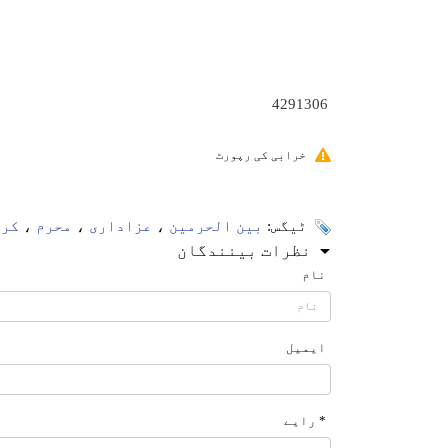
4291306
خرابی کی رپورٹ
ٹیگس:
بین الحرمین
،
عزاداری
،
محرم
،
کرب
نظرات بینندگان
نام
ایمیل
* رایے