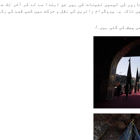
اروں کی ٹیمیں تعینات کی ہیں جو ابتدا سے لے کر آخر تک جل
 تاکہ یہ پروگرام زائرین کی نقل و حرکت میں کسی قسم کی رکا
ی پیش کی گئی ہیں۔/