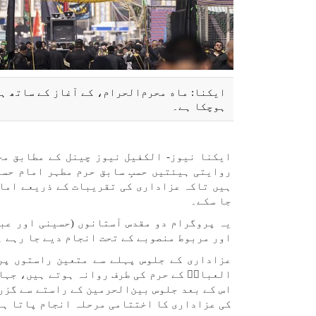
ایکنا: ماه محرم‌الحرام، کے آغاز کے ساتھ ہ
ہوچکا ہے۔
ایکنا نیوز- الکفیل نیوز چینل کے مطابق مح
روایتی ہیئتیں حسبِ سابق حرم مطہر امام حسی
ہیں تاکہ عزاداری کی تقریبات کے ذریعے امام
جا سکے۔
یہ پروگرام دو مقدس آستانوں (حسینی اور عبا
اور مربوط منصوبے کے تحت انجام دیے جا رہے ہ
عزاداری کے جلوس پہلے سے متعین راستوں پر
العباسؑ کے حرم کی طرف روانہ ہوتے ہیں، جہاں
اس کے بعد جلوس بین‌الحرمین کے راستے سے گزر
کی عزاداری کا اختتامی مرحلہ انجام پاتا ہے