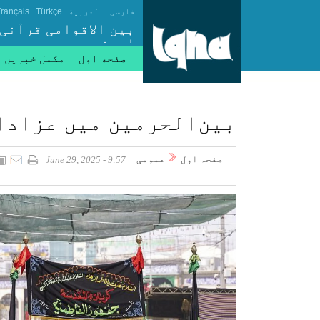
.
.
.
فارسی
العربیة
Türkçe
rançais
بین الاقوامی قرآنی
ایجنسی
صفحه اول
مکمل خبریں
بین‌الحرمین میں عزادا
صفحہ اول
عمومی
9:57 - June 29, 2025