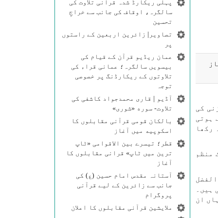
پہلی ریکارڈ شدہ قرآنی تلاوت کی
سالگرہ، اوقاف کی جانب سے خراجِ
تحسین
تصاویر| زائرین اربعین کے راستوں
پر
عمان ریڈیو قرآن کے قیام کی
از
بیسویں سالگرہ؛ عمانی قراء کی
تلاوتوں کے ریکارڈنگ پر خصوصی
توجہ
آڈیو | قاری محمدجواد کاشفی کی
نی کی
تلاوت- سوره‌‌ «شوری»
 ہوتی
بالکان قومی قرآنی مقابلوں کا
 رکھا
اسکوپیه میں آغاز
قطر؛ تیسرے بین الاقوامی «ٹاپ
ترین میں ٹاپ» قرانی مقابلوں کا
 منظم
آغاز
آستانہ مقدس امام حسین (ع) کی
الفضل
جانب سے زائرین کے لیے قرآنی
 ہیں۔
پروگرام
اں ان
ملایشین قرآنی مقابلوں کا اعلان