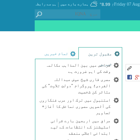
|
8.99°
ہمارے بارے میں
ہم سے رابطہ
؛
تمام خبریں
مقبول ترین
خبریں
فرانس میں بین المذاہب مکالمہ
وقت کی اہم ضرورت ہے
مصری قاری شیخ عوض عبداللہ
الفردی؛ پروگرام "دولتِ تلاوت" کی
متاثر کن شخصیت
استنبول میں ترک اور عرب فنکاروں
کی آٹھویں مصوری نمائش کا آغاز+
تصاویر
عراق میں اربعین بارے قرآنی
اسٹیشنز کے انتظامات کے لیے
ابتدائی اجلاس منعقد