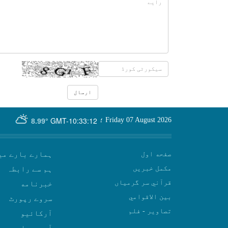
GMT-10:33:12
Friday 07 August 2026
؛
8.99°
صفحه اول
ہمارے بارے می
مکمل خبریں
ہم سے رابطہ
قرآني سر گرمياں
بين الاقوامي
سروے رپورٹ
تصاوير - فلم
آرکائیو