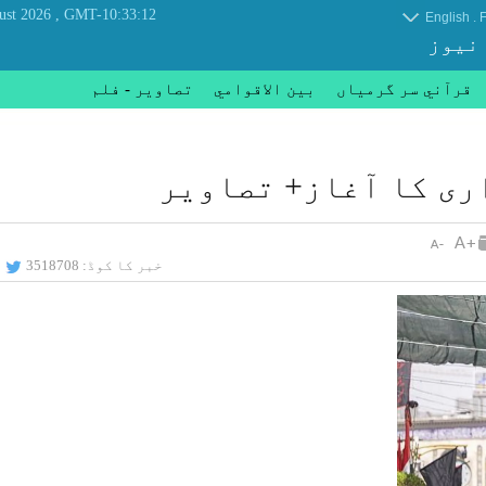
, Friday 07 August 2026
GMT-10:33:12
.
English
F
 نیوز
قرآني سر گرمياں
بين الاقوامي
تصاوير - فلم
ری کا آغاز+ تصاویر
خبر کا کوڈ:
3518708