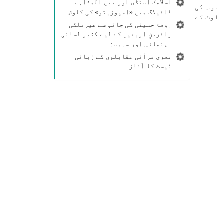
اسلامک اسٹڈی اور بین المذاہب
وس کی
ڈائیلاگ میں «اسپوزیتو» کی کاوش
وٹ کے
روضۂ حسینی کی جانب سے غیرملکی
زائرینِ اربعین کے لیے کثیر لسانی
رہنمائی اور سروسز
مصری قرآنی مقابلوں کے زبانی
ٹیسٹ کا آغاز