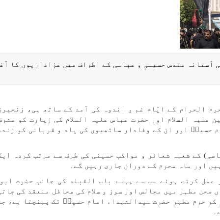
ی آستانہ مقدس حسینی و عباسی کے اطراف میں عزاداریوں کا آغ
رم الحرام کے ایّام غم و اندوہ کی آمد کے ساتھ ہی، زنجیرز
ن علیہ السلام اور حضرت عباس علیہ السلام کی زیارت کو مشرف
 حسینؑ اور ان کے وفادار ساتھیوں کی یاد و قربانی کو زندہ
سی) کے شعبہ شعائر و مواکب حسینی کی طرف سے مرتب کردہ ایک
یں اور ماہ محرم کے دوران جاری رہیں گے۔
 عمل کرتے ہوئے سب سے پہلے باب القبله کی جانب حضرت ابو
 صحن مطہر میں مجالس اور سوز و سلام کی محافل منعقد کی جاتی
 کر حرم مطہر حضرت سیدالشہداء امام حسینؑ تک پہنچتا ہے، جہ
۔