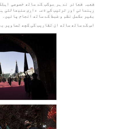
شعبہ شعائر نے ہر موکب کے ساتھ خصوصی اہلک
رہنمائی اور ترتیب کی ذمہ داری سنبھالتی ہیں
بغیر مکمل نظم و ضبط کے ساتھ انجام پائیں۔
اس کے ساتھ ساتھ ان تقاریب کی کچھ تصاویر بھ