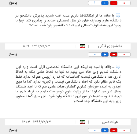
۰
۱
پاسخ
با سلام ما از ایکناتقاضا داریم علت افت شدید پذیرش دانشجو در
دانشگاه علوم ومعارف قرآن در سال تحصیلی جدید را پیگیری کند 'چرا با
وجود این همه ظرفیت خالی این تعداد دانشجو وارد شده است?
دانشجو ی قرآنی
|
|
۱۰:۱۹ - ۱۳۹۶/۰۷/۰۳
۰
۰
پاسخ
ماواقعا با امید به اینکه این دانشگاه تخصصی قرآن است وارد این
دانشگاه شدیم ولی حالا می بینیم نه تنها به لحاظ علمی بلکه به لحاظ
اداری هم دانشگاهی نیست 'اساسنامه که ندارد 'رییس هم که ندارد فقط
یک قایم مقام دارد که اصلا دانشگاهی نیست و تجربه ندارد 'لذا ما هیچ
امیدی به آینده خودمان نداریم 'اعضای هیات علمی هم که نا امید هستند
وحال تدریس ندارند' ما از وزارت علوم درخواست داریم به فریاد های ما
توجه کند ومستقیما در امور این دانشگاه وارد شود' الان طبق گفته معاون
وزیر رتبه این دانشگاه چند است?
هیات علمی
|
|
۱۲:۰۳ - ۱۳۹۶/۰۷/۰۳
۰
۰
پاسخ