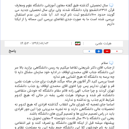
سال تحصیلی گذشته طبق گفته معاون آموزشی دانشگاه علوم ومعارف
قرآن ۲۳۱۸دانشجو وارد دانشگاه شدند ولی برای سال تحصیلی جدید می
گویند حدود ۷۰۰دانشجو ثبت نام کرده اند. آیا علت این عدم استقبال
بررسی شده است ما به صورت جدی تقاضای بررسی این مساله را از ایکنا
داریم
هیئت علمی
|
|
۱۴:۵۳ - ۱۳۹۶/۰۷/۰۳
۰
۰
پاسخ
سلام
از جناب اقای دکتر شریعتی تقاضا میکنیم یه ریس دانشگاهی بزارید بالا سر
این دانشگاه جناب اقای محمدی اوقاف در اداره خود سازمان مشکل داره تا
چه برسه به دانشگاه که هیج اشنایی هم نداره
ضمنا بررسی کنید اگر آقایون هر ساله میگند ظرفیت برای جذب هیئت علمی
قم و تهران نداریم پس چرا اخوی اقای محمدی اوقاف رو جذب دانشکده
تهران کردند و چرا جناب الهی زاده قائم مقام دانشگاه که خودش متقاضی
دانشکده قم شده و میخواد هیئت علمی بشه در حالی که هیچ کدوم
شرایط لازم جذب رو نداشته و ندارند.
اساسا جای تعجبه که شورای عالی انقلاب گذاشته افرادی که هیچ کدوم نه
تحصیلات عالی دانشگاهی دارند و نه تجربه مدیریتی چرا این جور افرادی
باید در راس تصمیم سازی ها و تصمیم گیری های دانشگاه باشند
یعنی این دانشگاه با ۳۰ سال قدمت نتونسته ۴ معاون تحویل بده
پیشنهاد میشه قبل از اینکه اقایون دانشگاه رو تصرف کنند و غیر انتفاعی
کنند به نام خودشون کلا این دانشگاه جمع بشه این به مصلحت نظام و