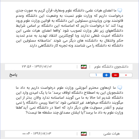
ما اعضای هیات علمی دانشگاه علوم ومعارف قرآن کریم به صورت جدی
درخواست داریم که وزارت علوم نسبت به وضعیت این دانشگاه وعدم
قانونمند بودن وپایبندی مسئولین این دانشگاه به قوانین وزارت علوم ورود
پیدا کند 'ما درخواست داریم که اساسنامه این دانشگاه بر اساس شرایط
دانشگاههای زیر نظر وزارت تصویب شود 'واقعا اعضای هیات علمی این
دانشگاه امنیت شغلی ندارند وبا کوچکترین انتقاد تهدید به عدم تمدید
حکم وانتقال به دانشکده های دیگر می شوند 'متاسفانه مسئولین این
دانشگاه نه دانشگاه را می شناسند ونه تجربه کار دانشگاهی دارند
دانشجوی دانشگاه علوم
|
|
۲۳:۵۶ - ۱۳۹۶/۰۷/۰۲
قرآنی
۰
۱
پاسخ
ما ازمعاون محترم آموزشی وزارت علوم درخواست داریم به داد ما
دانشجویان این به اصطلاح دانشگاه اوقاف برسد' ما با یک امیدی وارد این
دانشگاه شدیم اما حالا به ما می گویند اساسنامه ندارد والان بدتر از این
میگویند دانشگاه میخواهد غیر انتفاعی شود 'ما اصلا رییس دانشگاه را نمی
بینیم و آنقدر مسولیت های دیگر دارد که اصلا در دانشگاه نمی آید'لطفا
وزارت علوم به داد ما برسد'آیا ایشان مصداق چند مشغله ها نیست?
هیات علمی
|
|
۰۰:۰۴ - ۱۳۹۶/۰۷/۰۳