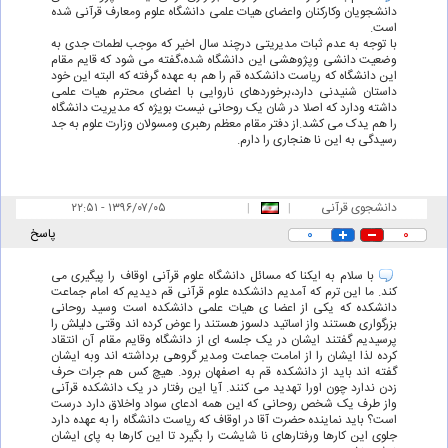
دانشجویان وکارکنان واعضای هیات علمی دانشگاه علوم ومعارف قرآنی شده
است.
با توجه به عدم ثبات مدیریتی درچند سال اخیر که موجب لطمات جدی به
وضعیت دانشی وپژوهشی این دانشگاه شده،گفته می شود که قایم مقام
این دانشگاه که ریاست دانشکده قم را هم به عهده گرفته که البته این خود
داستان شنیدنی دارد،برخوردهای ناروایی با اعضای محترم هیات علمی
داشته ودارد که اصلا در شان یک روحانی نیست بویژه که مدیریت دانشگاه
را هم یدک می کشد.از دفتر مقام معظم رهبری ومسولان وزارت علوم به جد
رسیدگی به این نا هنجاری را دارم.
دانشجوی قرآنی
|
|
۲۲:۵۱ - ۱۳۹۶/۰۷/۰۵
۰
۰
پاسخ
با سلام به ایکنا که مسائل دانشگاه علوم قرآنی اوقاف را پیگیری می
کند. ما این ترم که آمدیم دانشکده علوم قرآنی قم دیدیم که امام جماعت
دانشکده که یکی از اعضا ی هیات علمی دانشکده است وسید روحانی
بزرگواری هستند واز اساتید دلسوز هستند را عوض کرده اند وقتی دلیلش را
پرسیدیم گفتند ایشان در یک جلسه ای از دانشگاه وقایم مقام آن انتقاد
کرده لذا ایشان را از امامت جماعت ومدیر گروهی برداشته اند وبه ایشان
گفته اند باید از دانشکده قم به اصفهان برود. هیچ کس هم جرات حرف
زدن ندارد چون اورا تهدید می کنند. آیا این رفتار در یک دانشکده قرآنی
واز طرف یک شخص روحانی که این همه ادعای سواد واخلاق دارد درست
است؟ باید نماینده حضرت آقا در اوقاف که ریاست دانشگاه را به عهده دارد
جلوی این کارها ورفتارهای نا شایشت را بگیرد تا این کارها به پای ایشان