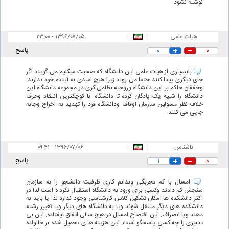
نوشته نشود
هیات علمی
|
|
۲۳:۰۰ - ۱۳۹۶/۰۷/۰۵
۰
۰
پاسخ
بابسیاری از هیات علمی این دانشگاه که صحبت میکنیم می گویند اگر
جای دیگری پیدا کنند حتما می روند زیرا هیچ امیدی به آینده خود ندارند.
وخفقان حاکم بر این دانشگاه وروحیه نظامی گری در مجموعه دانشگاه این
دانشگاه را شبیه یک پادگان کرده تا دانشگاه. با کوچکترین انتقاد وحرف
خلاف نظر مسولین سازمان اوقاف ودانشگاه فرد را تهدید به اخراج وجابه
جایی می کنند.
ناشناس
|
|
۰۹:۴۱ - ۱۳۹۶/۰۷/۰۶
۰
۱
پاسخ
امسال با کم تجربگی وندانم کاری ظرفیت دانشجو را به سازمان
سنجش کم دادند وکسی برای ورود به دانشگاه استقبال نکرد ه است لذا در
اکثر دانشکده ها امکان تشکیل کلاس کارشناسی وجود ندارد لذا یا باید به
دانشکده های دیگر منتقل شوند ویا به دانشگاه های دیگر ویا تغییر رشته
دهند ویا انصراف. این افتضاح امسال در هیچ سالی اتفاق نیفتاده. این بی
تدبیری را چه کسی پاسخگو است. این هزینه ها ی تحمیل شده بر خانواده