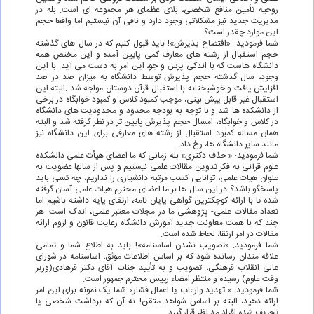
روحیه تأمین منافع شخصی، بلای عظمای هر مجموعه ای است. بله در
مدیریت جدید نیز مشکلاتی وجود دارد و نافی آن نیستیم اما واقعا حجم
این موارد چقدر است؟
شما فرمودید: «افتضاح پذیرش»! باید قبول کنیم که در سال های گذشته
حجم استقبال از رشته های معارف کمی پایین آمده و این مختص همه
دانشگاه هاست که با اندکی پرس و جو، این امر به دست می آید. با این
وجود، سال گذشته حجم پذیرش توسط دانشگاه به میزان صد در صد
افزایش یافت و خوشبختانه با استقبال قرآن دوستان مواجه شد .البته این
استقبال غیر قابل پیش بینی، موجب کمبود کلاس و کمبود خوابگاه در برخی
از دانشکده ها شد و با توجه به بودجه محدود و محدودیت های دانشگاه
در کلاس و خوابگاه، امسال حجم پذیرش پایین تر در نظر گرفته شد و البته
همان مساله کمبود استقبال از رشته های معارفی برای این دانشگاه نیز
مانند سایر دانشگاه ها، رخ داد.
شما فرمودید: « حذف دکتری» بله زمانی که ما اعضای هیأت علمی دانشکده
علوم قرآنی به فکر تدوین مقالات علمی نیستیم و پس از سالها عضویت به
عنوان هیات علمی، توانایی کسب مرتبه دانشیاری را نداریم، چه کسی باید
پاسخگو باشد؟ در این سال ها بر ما اعضای محترم هیات علمی آسان گرفته
شده تا با ارائه کوچکترین گواهی پایان نامه، ارتقای پایه داشته باشیم اما
تعداد مقالات علمی- پژوهشی ما در مجلات معتبر علمی، اندک است. هر
چند که با همت معاونت جدید آموزش دانشگاه رعایت قانون و لزوم ارائه
مقالات در امر ارتقا، لحاظ شده است.
شما فرمودید: «تصویب نشدن اساسنامه»! باید به اطلاع شما و تمامی
علاقه مندان رسانده شود که بر اساس اطلاعات موثق، اساسنامه در شورای
عالی انقلاب فرهنگی، تصویب و به تأیید جناب آقای دکتر فرهادی(وزیر
وقت علوم) رسیده و منتظر امضاء رییس محترم جمهور است.
شما فرمودید: « تهدید وارعاب یا اعمال فشار» شما یک نمونه برای این امر
ارائه دهید، البته بر اساس شواهد متقن! نه آن که برداشت شخصی یا
تحریف شده افراد مد نظر قرار گیرد.