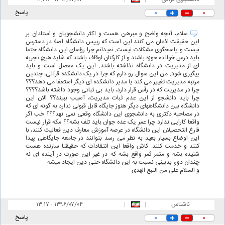
۰
۰
پاسخ
سلام، آنچه واضح و مبرهن هست و اکثر دانشجویان و استادان بر
این حقیقت اذعان می کنند این است که رییس دانشگاه اصلا در دسترس
نیست و پاسخگوی مشکلات نیست. نمیدانم چرا رؤسای این دانشگاه حتما
باید درس خوانده حوزه باشند و از کارکنان اوقاف باشند که شاید هیچ تجربه
ای از مدیریت در دانشگاه نذاشته باشند. این یک معضل است و باید
پیگیری شود. من این سوال رو دارم که چرا در یک دانشکده قرآنی، چندین
مرتبه مدیریت تغییر می کند یا مدیر دانشکده ای دیگر استعفا می دهد؟؟؟
چرا در مدیریت که در رأس قرار دارد، باید بی ثباتی وجود داشته باشد؟؟؟؟
چرا باید دانشجو از این عدم ثبات مدیریت، آسیب ببیند؟؟ الان این
دانشگاه بین دانشگاههای دیگر هنوز جایگاه قابل قبولی ندارد به گونه ای که
در مصاحبه دکتری به دانشجوی این دانشگاه وقعی نمی نهد؟؟؟ خب اگر
واقعا کارایی ندارد چرا عمر یک عده جوان باید تلف بشه؟؟ مکه قرار نیست
فارغ التحصیلان این دانشگاه در عرصه آموزش معارف دین فعالیت کنند، با
این اوضاع بسیار بعید به نظر می رسد بتوانند در جامعه جایگاهی پیدا
کنند و خدمت کنند. کاش واقعا این انتقادات که حقیقتا سازنده هست
شنیده بشه و مثمر ثمر واقع بشه که در غیر این صورت در آینده ای نه
چندان دور، بدبینی نسبت به این دانشگاه حتی دین ایجاد میشه.
و السلام علی من التبع الهدی
ناشناس
|
|
۱۳:۱۷ - ۱۳۹۶/۰۷/۰۴
۰
۰
پاسخ