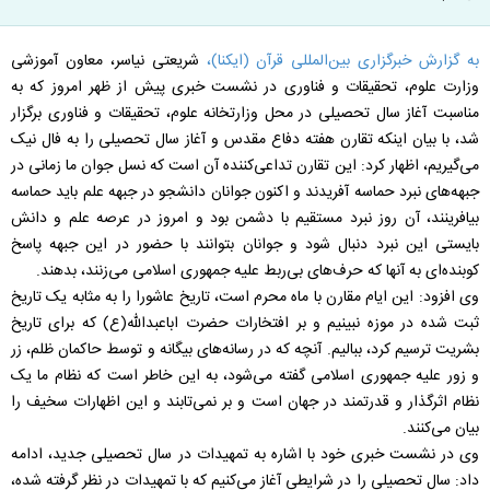
به گزارش خبرگزاری بین‌المللی قرآن (ایکنا)،
شریعتی نیاسر، معاون آموزشی
وزارت علوم، تحقیقات و فناوری در نشست خبری پیش از ظهر امروز که به
مناسبت آغاز سال تحصیلی در محل وزارتخانه علوم، تحقیقات و فناوری برگزار
شد، با بیان اینکه تقارن هفته دفاع مقدس و آغاز سال تحصیلی را به فال نیک
می‌گیریم، اظهار کرد: این تقارن تداعی‌کننده آن است که نسل جوان ما زمانی در
جبهه‌های نبرد حماسه آفریدند و اکنون جوانان دانشجو در جبهه علم باید حماسه
بیافرینند، آن روز نبرد مستقیم با دشمن بود و امروز در عرصه علم و دانش
بایستی این نبرد دنبال شود و جوانان بتوانند با حضور در این جبهه پاسخ
کوبنده‌ای به آنها که حرف‌های بی‌ربط علیه جمهوری اسلامی می‌زنند، بدهند.
وی افزود: این ایام مقارن با ماه محرم است، تاریخ عاشورا را به مثابه یک تاریخ
ثبت شده در موزه نبینیم و بر افتخارات حضرت اباعبدالله(ع) که برای تاریخ
بشریت ترسیم کرد، ببالیم. آنچه که در رسانه‌های بیگانه و توسط حاکمان ظلم، زر
و زور علیه جمهوری اسلامی گفته می‌شود، به این خاطر است که نظام ما یک
نظام اثرگذار و قدرتمند در جهان است و بر نمی‌تابند و این اظهارات سخیف را
بیان می‌کنند.
وی در نشست خبری خود با اشاره به تمهیدات در سال تحصیلی جدید، ادامه
داد: سال تحصیلی را در شرایطی آغاز می‌کنیم که با تمهیدات در نظر گرفته شده،