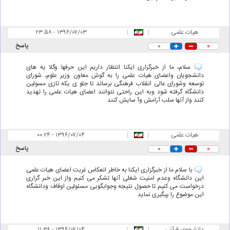
هیات علمی
|
|
۲۳:۵۸ - ۱۳۹۶/۰۷/۰۳
۰
۰
پاسخ
سلام، ما از خبرگزاری ایکنا انتظار داریم این حرفها وگلا یه های
دانشجویان واعضای هیات علمی را به گوش معاون وزیر علوم، شورای
توسعه وشورای عالی انقلاب فرهنگی برساند تا جلو ی یکه تازی مسولین
دانشگاه گرفته شود وبه این راحتی نتوانند اعضای هیات علمی را تهدید
کنند واز آنها سلب آرامش وآ سایش کنند
هیات علمی
|
|
۰۰:۲۴ - ۱۳۹۶/۰۷/۰۴
۰
۰
پاسخ
با سلام ما از خبرگزاری ایکنا به خاطر انعکاس غربت اعضای هیات علمی
این دانشگاه وعدم امنیت شغلی آنها تشکر می کنیم واز این خبر گزاری
درخواست می کنیم تا حصول نتیجه وجوابگویی مسئولین اوقاف ودانشگاه
این موضوع را پیگیری نماید
دانشجوی قرآنی
|
|
۱۱:۳۸ - ۱۳۹۶/۰۷/۰۴