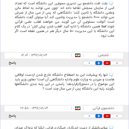
علت افت دانشجو بی تدبیری مسولین این دانشگاه است که تعداد
کمی از سازمان سنجش تقاضا داده اند 'چون نمی توانند به لحاظ مالی
وعلمی دانشگاه را تامین کنند' دانشگاهی که پس از سی سال از عمرش
نمی تواند ۶۰۰۰ دانشجو را مدیریت وتامین کند آیا میتوان گفت دانشگاه
است آنوقت مسئولین آن می گویند می خواهند قطب علمی قرآنی
شوند'فعلا همین دانشگاه را اداره کنید 'قطب شدن پیش کش' در یک کلام
این دانشگاه با این مدیریت ۵۰ سال دیگر هم در همین نقطه است اگر
عقب نرود
ناشناس
|
|
۱۶:۰۶ - ۱۳۹۶/۰۷/۰۴
۰
۰
پاسخ
تنها راه پیشرفت این به اصطلاح دانشگاه خارج شدن ازدست اوقافی
هاست و سپردن به وزارت علوم واداره دانشگاهی آن است' معاون وزیر باید
این موضوع را در دستورکارقراردهد' راستی در این رتبه بندی دانشگاهها
بگویند رتبه این دانشگاه پس از سی سال چند است ?
دانشجوی قرآنی
|
|
۲۲:۵۸ - ۱۳۹۶/۰۷/۰۴
۰
۰
پاسخ
سلام،باتشکر از دست اندرکاران خبرگزاری قرانی ایکنا که پژواک صدای