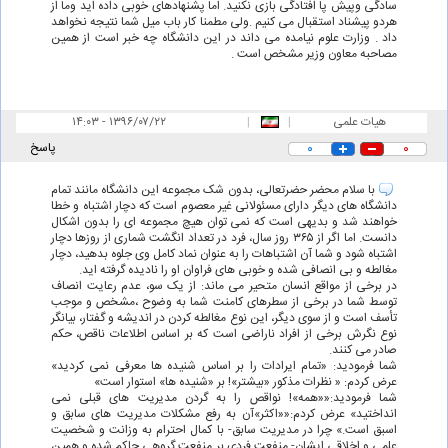
سادگی وپیش پا افتادگی بازی نکنید. اما پشنهادهای خوبی داده اید وما از
هردو پیشناد استقبال می کنیم .ولی مطمنا کار باب میل شما نتیجه نخواهد
داد . وزارت علوم نیامده می داند در این دانشگاه چه خبر است از همین
مصاحبه معاون وزیر مشخص است .
هیات علمی
|
|
۱۴:۰۳ - ۱۳۹۶/۰۷/۲۲
۰
۰
پاسخ
با سلام محضر حضرتعالی، بدون شک مجموعه این دانشگاه مانند تمام
دانشگاه های دیگر دارای مسئولانی غیر معصوم است که دچار اشتباه و خطا
خواهند شد و بدیهی است که نمی توان هیچ مجموعه ای را بدون اشکال
دانست. اما اگر از ۳۶۵ روز سال، فرد در تعداد انگشت شماری از روزها دچار
اشتباه شود و شما آن اشتباهات را به عنوان نماد کامل وی جلوه بدهید، دچار
مغالطه و بی انصافی شده و خوبی های فراوان او را نادیده گرفته اید.
در برخی از مواقع انسان متحیر می ماند: از یک سو، عدم رعایت انصاف
توسط شما در برخی از سطرهای کامنت شما به وضوح ،مشخص و موجب
تأسف است و از سوی دیگر، این نوع مغالطه کردن در اندیشه و گفتار، بیانگر
نوع نگرش برخی از افراد ناراضی است که بر اساس اطلاعات ناقص، حکم
صادر می کنند.
شما فرمودید: «تمام ایرادات را بر اساس شنیده ها معرفی نمی کردید»
عرض کردم: « نظرات مذکور «بیشتر»! بر «شنیده ها» استوار است»
شما فرمودید:««همه»! نواقص را به گردن مدیریت های قبلی نمی
انداختید» عرض کردم:««اکثر»آن به رفع مشکلات مدیریت های سابق و
اسبق است.» چرا در مدیریت سابق- با کمال احترام به وزانت و شخصیت
علمی و اخلاقی ایشان- منفعت فردی بر منفعت گروهی حاکم شده و همین