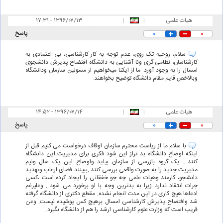
هیات علمی
|
|
۱۷:۳۱ - ۱۳۹۶/۰۷/۱۳
۰
۰
پاسخ
سلام، روحیه تک روی، عدم توجه به کار کارشناسی، بی اعتمادی به
کارشناسان، نظامی گری ونا آشنایی به دانشگاه افتضاح پذیرش دانشجوی
امسال را به وجود آورد. ما از ایکنا میخواهیم از مسولین سازمان ودانشگاه
وبالاخص قایم مقام دانشگاه توضیح بخواهند.
هیات علمی
|
|
۱۴:۵۲ - ۱۳۹۶/۰۷/۱۴
۰
۰
پاسخ
با سلام ما از ریاست محترم سازمان اوقاف درخواست می کنیم قبل از
اینکه اوضاع دانشگاه بد تراز این شود فکری برای مدیریت این دانشگاه
کنند . یک گروه بازرسی از سازمان بیاید واوضاع این یک سال ونیم
مدیریت جدید را به صورت واقعی بررسی کنند .ببینند فضای ارعاب وتهدید
دانشجو، کارمند وهیات علمی چه جو خفقانی را ایجاد کرده است ،کسی
جرات انتقاد ندارد زیرا به بدترین وجه با او برخورد می شود . وعلیرغم
ادعاها هیچ کاری در این مدت انجام نشده. مقطع دکتری از دانشگاه گرفته
شد وافتضاح پذیرش کارشناسی امسال برهیچ کس پوشیده نیست. وعن
قریب است که وزارت علوم کارشناسی ارشد را هم از دانشگاه بگیرد .