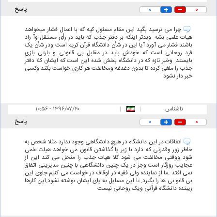
۰
۰
پاسخ
چرا می ترسید بگید این مقام مسئول کیه که با اعمال فشار میخواهد
هیات علمی بشه. وبدتر اینکه بر دفتر جذب که باید در رأی مستقل وآ زاد
باشند فشار می آورد آیا این در شأن دانشگاه قرآن کریم است ودر شأن یک
فرد روحانی است که خودش باید در مقابل بی قانونی و بارتی بازی
بایستد. وخبر تازه که در دانشگاه بخش شده این است که ایشان کلا دفتر
جذب را ملغی کرده تا بدون دغدغه ومخالفت هر کاری خواست بکند وکسی
خبر دار نشود
ناشناس
|
|
۱۰:۵۶ - ۱۳۹۶/۰۷/۲۰
۰
۰
پاسخ
اتفاقات در این دانشگاه در هیچ دانشگاهی وجود ندارد مثلا شخص به
خاطر زور وقدرتی که دارد با زیر پا گذاشتن قانون می خواهد هیات علمی
شود ووقتی مخالفت می شود کلا هیات جذب را منحل می کند این از
عجایب روزگار است وجز در یک چنین دانشگاهی با چنین مدیریتی اتفاق
نمی افتد .ما از نماینده ولی فقیه در اوقاف در خواست می کنیم جلوی این
بی قانو نی ها را بگیرد. تا این مسایل به پای ایشان نوشته نشود.این کارها
زیبنده دانشگاه قرآنی ویک روحانی نیست