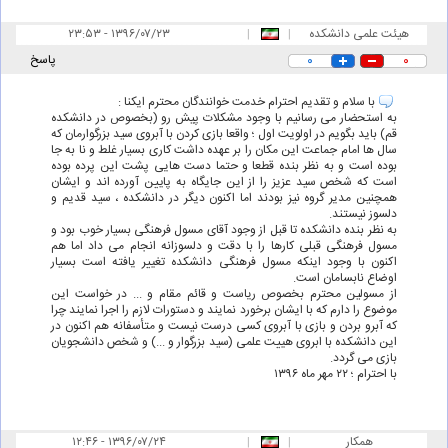
هیئت علمی دانشکده
|
|
۲۳:۵۳ - ۱۳۹۶/۰۷/۲۳
۰
۰
پاسخ
با سلام و تقدیم احترام خدمت خوانندگان محترم ایکنا :
به استحضار می رسانیم با وجود مشکلات پیش رو (بخصوص در دانشکده
قم) باید بگویم در اولویت اول ؛ واقعا بازی کردن با آبروی سید بزرگوارمان که
سال ها امام جماعت این مکان را بر عهده داشت کاری بسیار غلط و نا به جا
بوده است و به نظر بنده قطعا و حتما دست هایی پشت این پرده بوده
است که شخص سید عزیز را از این جایگاه به پایین آورده اند و ایشان
همچنین مدیر گروه نیز بودند اما اکنون دیگر در دانشکده ، سید قدیم و
دلسوز نیستند.
به نظر بنده دانشکده تا قبل از وجود آقای مسول فرهنگی بسیار خوب بود و
مسول فرهنگی قبلی کارها را با دقت و دلسوزانه انجام می داد اما هم
اکنون با وجود اینکه مسول فرهنگی دانشکده تغییر یافته است بسیار
اوضاع نابسامان است.
از مسولین محترم بخصوص ریاست و قائم مقام و ... در خواست این
موضوع را دارم که با ایشان برخورد نمایند و دستورات لازم را اجرا نمایند چرا
که آبرو بردن و بازی با آبروی کسی درست نیست و متأسفانه هم اکنون در
این دانشکده با ابروی هییت علمی (سید بزرگوار و ...) و شخص دانشجویان
بازی می گردد.
با احترام ؛ ۲۲ مهر ماه ۱۳۹۶
همکار
|
|
۱۲:۴۶ - ۱۳۹۶/۰۷/۲۴