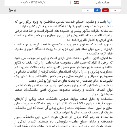
هیات علمی
|
|
۰۰:۳۰ - ۱۳۹۶/۰۷/۲۱
۰
۰
پاسخ
باسلام و تقدیم احترام خدمت تمامی مخاطبان به ویژه بزرگوارانی که
به هر نحو دغدغه رفع نقایص تنها دانشگاه تخصصی قرآنی کشور دارند؛
متاسفانه نظرات مذکور بیشتر بر «شنیده ها» استوار است و اطلاعات برخی
از افراد، ناتمام و متاسفانه برخی نیز از روی لجبازی و در خطر افتادن منفعت
های فردی به اظهار نظر پرداخته اند.
بدیهی است که «قانون محوری» و «ترجیح منفعت گروهی بر منفعت
فردی» را می توان نماد بارز این دوره از مدیریت دانشگاه علوم و معارف
قرآن کریم دانست ؛
اما اجرای قانون، ناقض منفعت های فردی است و این امر موجب می شود
که برخی از افراد که حتی لباس عضویت هیات علمی را بر تن دارند به تکاپو
افتاده و ضعف های خود در عدم حضور کامل، عدم ارائه مقالات علمی، عدم
مسئولیت پذیری و ... را با ارائه انتقادهای نشأت گرفته از اطلاعات ناتمام در
مسیرهای انحرافی و شایعه سازی در سر کلاس ها(مانند: ربط دادن یک
تغییرساده امام جماعت را به بحث های حاشیه ای)پوشش دهند.
به هر حال همانطور که نمی توان هیچکس را بی عیب و نقص یافت اما می
توان انصاف داشت و زحمات مجموعه مدیران فعلی دانشگاه(با ضعف
هایشان)را دید.
مناسفانه به دلیل ضعف روابط عمومی دانشگاه، حجم بزرگی از کارهای
صورت گرفته دراین دانشگاه- که اکثر آن به رفع مشکلات مدیریت های
سابق و اسبق است- مسکوت مانده و تلقی برخی آن است که این دانشگاه،
متروکه ای است که بیت المال را اسراف میکند.
متاسفانه به رغم آنکه برخی از اعضای هیات علمی این دانشگاه بسیار
فرهیخته و دارای سطح علمی- پژوهشی بالا هستند، تعداد اندکی از
اعضای هیأت علمی در زمان برخی از مدیران کم توان سابق، جذب شده اند و