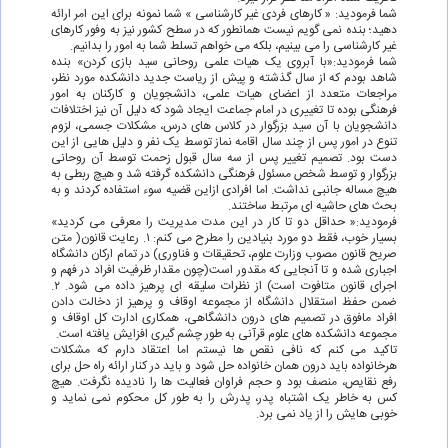
شما فرمودید: « کارهای فردی غیر کارشناسی » شما نمونه برای این امر ارائه
دهید؛ بنده نمی گویم نیست همانطور که در سطح کشور نیز به وفور کارهای
غیر کارشناسی را می بینیم، بلکه می خواهم تسلط شما به امور را بدانیم.
شما فرمودید:«با آبروی یک هیات علمی روحانی سید بازی کردن» بنده
شاهد بودم که از سال گذشته و پیش از ریاست جدید دانشکده مورد نظر،
مراجعات متعدد از اعضای هیات علمی، دانشجویان و کارکنان به امور
فرهنگی بوده تا تغییری در امام جماعت ایجاد شود که دلیل آن نیز اختلافات
دانشجویان با آن سید بزرگوار در کلاس های درس، مشکلات جسمی، لزوم
تنوع در امور پس از چند سال اقامه نماز توسط یک نفر و دلیل هایی از این
دست بود. تصمیم تغییر پس از سه سال قبول زحمت توسط آن روحانی
بزرگوار و توسط شخص مسئول فرهنگی دانشکده گرفته شد و هیچ ربطی به
هیچ مساله جانبی نداشت. اما افرادی ازاین قضیه سوء استفاده کردند و به
بحث های حاشیه ای مرتبط ساختند.
فرمودید:« حداقل دو تا کار در این مدت مدیریت را معرفی می کردید»
بسیار خوب، فقط دو مورد بنیادین را مطرح می کنم: ۱. رعایت قانون( متن
صریح قانون مصوب وزارت علوم، تحقیقات و فناوری) در تمام ارکان دانشگاه
اجباری شده و تا آنجایی که مقدور است(چون مقدار ظرفیت افراد در فهم و
اجرای قانون متافوت است) از نظرات سلیقه ای پرهیز داده می شود. ۲.
ضمن حفظ استقلال دانشگاه از مجموعه اوقاف و پرهیز از دخالت دادن
افراد مافوق در تصمیم های درون دانشگاهی، همکاری ادارت کل اوقاف و
مجموعه دانشکده های علوم قرآنی به طور چشم گیری افزایش یافته است.
تاکید می کنم که نافی نقص ها نیستم اما اعتقاد دارم که مشکلات
هرخانواده باید درون همان خانواده حل شود و باید در کنار ارائه راه حل برای
رفع نقایص، منصف بود و حجم فراوان فعالیت ها را نادیده نگرفت. هیچ
کس به خاطر یک اشتباه پدر، پدرش را به طور کل محکوم نمی نماید و
خوبی هایش را از یاد نمی برد.