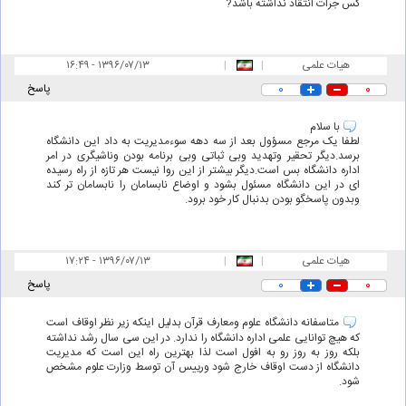
کس جرات انتقاد نداشته باشد?
هیات علمی
|
|
۱۶:۴۹ - ۱۳۹۶/۰۷/۱۳
۰
۰
پاسخ
با سلام
لطفا یک مرجع مسؤول بعد از سه دهه سوءمدیریت به داد این دانشگاه
برسد.دیگر تحقیر وتهدید وبی ثباتی وبی برنامه بودن وناشیگری در امر
اداره دانشگاه بس است.دیگر بیشتر از این روا نیست هر تازه از راه رسیده
ای در این دانشگاه مسئول بشود و اوضاع نابسامان را نابسامان تر کند
وبدون پاسخگو بودن بدنبال کار خود برود.
هیات علمی
|
|
۱۷:۲۴ - ۱۳۹۶/۰۷/۱۳
۰
۰
پاسخ
متاسفانه دانشگاه علوم ومعارف قرآن بدلیل اینکه زیر نظر اوقاف است
که هیچ توانایی علمی اداره دانشگاه را ندارد. در این سی سال رشد نداشته
بلکه روز به روز رو به افول است لذا بهترین راه این است که مدیریت
دانشگاه از دست اوقاف خارج شود ورییس آن توسط وزارت علوم مشخص
شود.