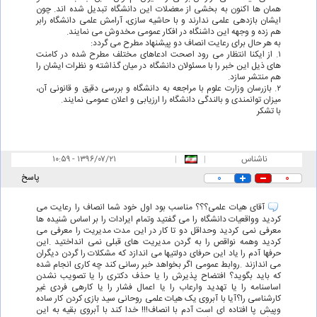
همان ها اکنون به بخشی از معضلات این دانشگاه تبدیل شده اند. چون
ایشان بازدهی علمی ندارند و با حاشیه سازی، آرامش علمی دانشگاه رابر
هم زده و وجهه این داشنگاه در افکار عمومی مخدوش می نمایند.
به هر حال برای رعایت انصاف دو پیشنهاد مطرح می گردد:
۱. از ایکنا انتظار می رود اصحت ادعاهای مختلف مطرح شده در کامنت
های ذیل این خبر را با مسئولان دانشگاه در میان گذاشته و نظرات ایشان را
هم منتشر سازد.
۲. بازرسان وزارت علوم با مراجعه به دانشگاه و بررسی دقیق و قانونی آن،
میزان توانمندی و بالندگی دانشگاه را ارزیابی و اعلان عمومی نمایند.
با تشکر
ناشناس
|
|
۱۰:۵۹ - ۱۳۹۶/۰۷/۲۱
۰
۰
پاسخ
آقای هیات علمی؟؟؟ مناسب بود اول خود شما انصاف را رعایت می
کردید وواقعیات دانشگاه را می گفتید وتمام ایرادات را بر اساس شنیده ها
معرفی نمی کردید وحداقل دو تا کار در این مدت مدیریت را معرفی می
کردید وهمه نواقص را به گردن مدیریت های قبلی نمی انداختید .این
حرفها آدم را یاد این حرفای دولتیها می اندازد که مشکلات را گردن دیگران
می اندازند .روابط عمومی اگر بخواهد خبر رسانی کند چه کاری انجام شده
که باید بگوید؟ افتضاح پذیرش را یا حذف دکتری را یا تصویب نشدن
اساسنامه را یا تهدید وارعاب را یا اعمال فشار را یا کارهی فردی غیر
کارشناسی را؟آیا با آبروی یک هیات علمی روحانی سید بازی کردن کار ساده
وپیش پا افتاده ای است آدم با انصاف!!! خدا کند با آبروی بقیه به این