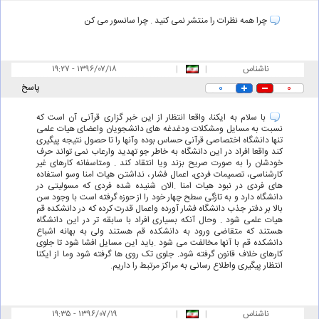
چرا همه نظرات را منتشر نمی کنید . چرا سانسور می کن
ناشناس
|
|
۱۹:۲۷ - ۱۳۹۶/۰۷/۱۸
۰
۰
پاسخ
با سلام به ایکنا، واقعا انتظار از این خبر گزاری قرآنی آن است که
نسبت به مسایل ومشکلات ودغدغه های دانشجویان واعضای هیات علمی
تنها دانشگاه اختصاصی قرآنی حساس بوده وآنها را تا حصول نتیجه پیگیری
کند واقعا افراد در این دانشگاه به خاطر جو تهدید وارعاب نمی تواند حرف
خودشان را به صورت صریح بزند ویا انتقاد کند . ومتاسفانه کارهای غیر
کارشناسی، تصمیمات فردی، اعمال فشار ، نداشتن هیات امنا وسو استفاده
های فردی در نبود هیات امنا .الان شنیده شده فردی که مسولیتی در
دانشگاه دارد و به تازگی سطح چهار خود را از حوزه گرفته است با وجود سن
بالا بر دفتر جذب دانشگاه فشار آورده واعمال قدرت کرده که در دانشکده قم
هیات علمی شود . وحال آنکه بسیاری افراد با سابقه تر در این دانشگاه
هستند که متقاضی ورود به دانشکده قم هستند ولی به بهانه اشباع
دانشکده قم با آنها مخالفت می شود .باید این مسایل افشا شود تا جلوی
کارهای خلاف قانون گرفته شود. جلوی تک روی ها گرفته شود وما از ایکنا
انتظار پیگیری واطلاع رسانی به مراکز مرتبط را داریم.
ناشناس
|
|
۱۹:۳۵ - ۱۳۹۶/۰۷/۱۹