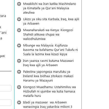
Mwakilishi wa Iran katika Mashindano
ya Kimataifa ya Qur’ani Malaysia
ateuliwa
zara
Likizo ya siku sita Karbala, Iraq, kwa ajili
ya Arbaeen
a
Mwanaharakati wa Kenya: Kiongozi
'ani
Shahidi alikuwa shujaa wa
ja
waliodhulumiwa
Mbunge wa Malaysia: Kujifunza
kusoma na kufahamu Qur’ani Tukufu ni
Suala la lazima kwa kizazi kipya
poti
Iran yaanza rasmi kutuma Mazuwari
Iraq kwa ajili ya Arbaeen
Palestina yapongeza marufuku ya
Ireland kwa bidhaa zitokazo makazi
Haramu ya Wazayuni
Kiongozi Muadhamu: Ustahimilivu wa
Hizbullah ni ujumbe wa kutia hamasa
mataifa huru
Idadi ya mazuwar wa Arbaeen
wanaoingia Iraq yakaribia milioni 3