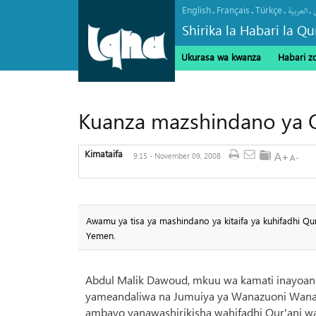
English
Français
Türkçe
.
.
.
.
العربیة
Shirika la Habari la Qu
Ukurasa wa kwanza
Habari z
Kuanza mazshindano ya Q
Kimataifa
9:15 - November 09, 2008
Awamu ya tisa ya mashindano ya kitaifa ya kuhifadhi Qu
Yemen.
Abdul Malik Dawoud, mkuu wa kamati inayo
yameandaliwa na Jumuiya ya Wanazuoni Wana
ambayo yanawashirikisha wahifadhi Qur'ani w