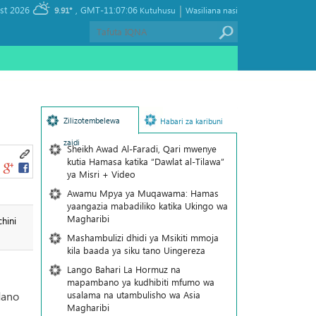
|
, Saturday 08 August 2026
GMT-11:07:06
9.91°
Kutuhusu
Wasiliana nasi
Zilizotembelewa
Habari za karibuni
zaidi
Sheikh Awad Al-Faradi, Qari mwenye
kutia Hamasa katika “Dawlat al-Tilawa”
ya Misri + Video
Awamu Mpya ya Muqawama: Hamas
yaangazia mabadiliko katika Ukingo wa
Magharibi
hini
Mashambulizi dhidi ya Msikiti mmoja
kila baada ya siku tano Uingereza
Lango Bahari La Hormuz na
mapambano ya kudhibiti mfumo wa
usalama na utambulisho wa Asia
dano
Magharibi