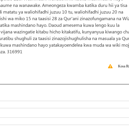
ume na wanawake. Ameongeza kwamba katika duru hii ya tisa
 matatu ya waliohifadhi juzuu 10 tu, waliohifadhi juzuu 20 na
ishi wa miko 15 na taasisi 28 za Qur'ani zinazofungamana na Wi
 katika mashindano hayo. Daoud amesema kuwa lengo kuu la
ijana wazingatie kitabu hicho kitakatifu, kunyanyua kiwango ch
ratibu shughuli za taasisi zinazojishughulisha na masuala ya Qur
 kuwa mashindano hayo yatakayoendelea kwa muda wa wiki mo
nza. 316991
Kosa Ri