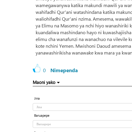
wamegawanywa katika makundi mawili ya wana
wahifadhi Qur'ani watashindana katika makundi
waliohifadhi Qur'ani nzima. Amesema, wawakil
ya Elimu na Masomo ya nchi hiyo wanashiriki
kuandaliwa mashindano hayo ni kuwashajiisha v
elimu cha wanafunzi na wanachuo na vilevile ku
kote nchini Yemen. Mwishoni Daoud amesema
yanawashirikisha wanawake kwa mara ya kwa
0
Nimependa
Maoni yako
Jina
Baruapepe