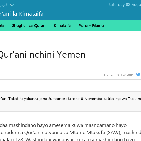
فارسی
r'ani la Kimataifa
ote
Shughuli za Qurani
Kimataifa
Picha‎ - Filamu‎
ur'ani nchini Yemen
Habari ID:
1705981
r'ani Takatifu yalianza jana Jumamosi tarehe 8 Novemba katika mji wa Tuaz nc
andaa mashindano hayo amesema kuwa maandamano hayo
ohudumia Qur'ani na Sunna za Mtume Mtukufu (SAW), mashin
apatao 128. Washindani wanaoshiriki katika mashindano hayo