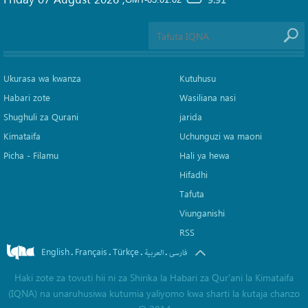
GMT-05:01:02
Ukurasa wa kwanza
Kutuhusu
Habari zote
Wasiliana nasi
Shughuli za Qurani
jarida
Kimataifa
Uchunguzi wa maoni
Picha‎ - Filamu‎
Hali ya hewa
Hifadhi
Tafuta
Viunganishi
RSS
English
Français
Türkçe
.
.
.
.
فارسی
العربیة
Haki zote za tovuti hii ni za Shirika la Habari za Qur'ani la Kimataifa
(IQNA) na unaruhusiwa kutumia yaliyomo kwa sharti la kutaja chanzo