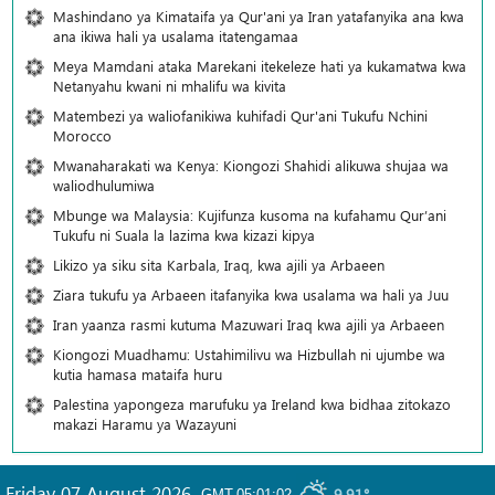
Mashindano ya Kimataifa ya Qur'ani ya Iran yatafanyika ana kwa
ana ikiwa hali ya usalama itatengamaa
Meya Mamdani ataka Marekani itekeleze hati ya kukamatwa kwa
Netanyahu kwani ni mhalifu wa kivita
Matembezi ya waliofanikiwa kuhifadi Qur'ani Tukufu Nchini
Morocco
Mwanaharakati wa Kenya: Kiongozi Shahidi alikuwa shujaa wa
waliodhulumiwa
Mbunge wa Malaysia: Kujifunza kusoma na kufahamu Qur’ani
Tukufu ni Suala la lazima kwa kizazi kipya
Likizo ya siku sita Karbala, Iraq, kwa ajili ya Arbaeen
Ziara tukufu ya Arbaeen itafanyika kwa usalama wa hali ya Juu
Iran yaanza rasmi kutuma Mazuwari Iraq kwa ajili ya Arbaeen
Kiongozi Muadhamu: Ustahimilivu wa Hizbullah ni ujumbe wa
kutia hamasa mataifa huru
Palestina yapongeza marufuku ya Ireland kwa bidhaa zitokazo
makazi Haramu ya Wazayuni
Friday 07 August 2026
,
9.91°