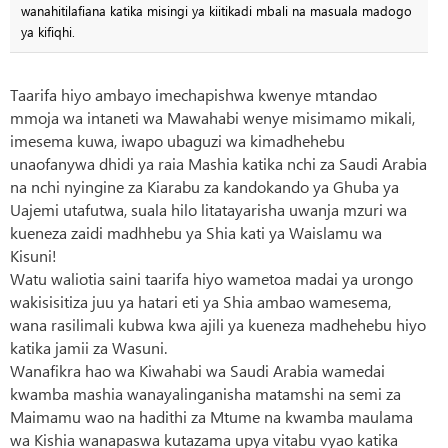
wanahitilafiana katika misingi ya kiitikadi mbali na masuala madogo
ya kifiqhi.
Taarifa hiyo ambayo imechapishwa kwenye mtandao
mmoja wa intaneti wa Mawahabi wenye misimamo mikali,
imesema kuwa, iwapo ubaguzi wa kimadhehebu
unaofanywa dhidi ya raia Mashia katika nchi za Saudi Arabia
na nchi nyingine za Kiarabu za kandokando ya Ghuba ya
Uajemi utafutwa, suala hilo litatayarisha uwanja mzuri wa
kueneza zaidi madhhebu ya Shia kati ya Waislamu wa
Kisuni!
Watu waliotia saini taarifa hiyo wametoa madai ya urongo
wakisisitiza juu ya hatari eti ya Shia ambao wamesema,
wana rasilimali kubwa kwa ajili ya kueneza madhehebu hiyo
katika jamii za Wasuni.
Wanafikra hao wa Kiwahabi wa Saudi Arabia wamedai
kwamba mashia wanayalinganisha matamshi na semi za
Maimamu wao na hadithi za Mtume na kwamba maulama
wa Kishia wanapaswa kutazama upya vitabu vyao katika