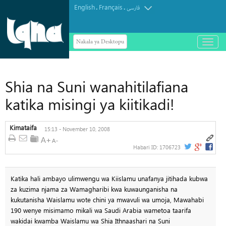
English
Français
.
.
فارسی
Nakala ya Desktopu
باز
و
بسته
کردن
منو
Shia na Suni wanahitilafiana
katika misingi ya kiitikadi!
Kimataifa
15:13 - November 10, 2008
Habari ID:
1706723
Katika hali ambayo ulimwengu wa Kiislamu unafanya jitihada kubwa
za kuzima njama za Wamagharibi kwa kuwaunganisha na
kukutanisha Waislamu wote chini ya mwavuli wa umoja, Mawahabi
190 wenye misimamo mikali wa Saudi Arabia wametoa taarifa
wakidai kwamba Waislamu wa Shia Ithnaashari na Suni