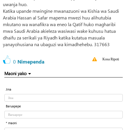
uwanja huo.
Katika upande mwingine mwanazuoni wa Kishia wa Saudi
Arabia Hassan al Safar mapema mwezi huu alihutubia
mkutano wa wanafikra wa eneo la Qatif huko magharibi
mwa Saudi Arabia akieleza wasiwasi wake kuhusu hatua
dhaifu za serikali ya Riyadh katika kutatua masuala
yanayohusiana na ubaguzi wa kimadhehebu. 317663
Kosa Ripoti
0
Nimependa
Maoni yako
Jina
Baruapepe
* maoni