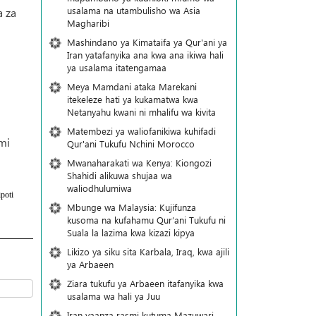
usalama na utambulisho wa Asia
a za
Magharibi
Mashindano ya Kimataifa ya Qur'ani ya
Iran yatafanyika ana kwa ana ikiwa hali
ya usalama itatengamaa
Meya Mamdani ataka Marekani
itekeleze hati ya kukamatwa kwa
Netanyahu kwani ni mhalifu wa kivita
Matembezi ya waliofanikiwa kuhifadi
mi
Qur'ani Tukufu Nchini Morocco
Mwanaharakati wa Kenya: Kiongozi
Shahidi alikuwa shujaa wa
waliodhulumiwa
poti
Mbunge wa Malaysia: Kujifunza
kusoma na kufahamu Qur’ani Tukufu ni
Suala la lazima kwa kizazi kipya
Likizo ya siku sita Karbala, Iraq, kwa ajili
ya Arbaeen
Ziara tukufu ya Arbaeen itafanyika kwa
usalama wa hali ya Juu
Iran yaanza rasmi kutuma Mazuwari