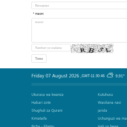
* maoni
Friday 07 August 2026
,
9.91°
GMT-11:30:46
Ukurasa wa kwanza
Kutuhusu
Habari zote
Wasiliana nasi
Shughuli za Qurani
jarida
Kimataifa
Uchunguzi wa ma
Picha‎ - Filamu‎
Hali ya hewa