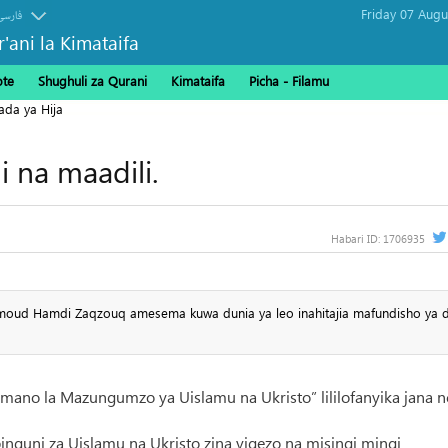
فارسی
r'ani la Kimataifa
ote
Shughuli za Qurani
Kimataifa
Picha‎ - Filamu‎
ada ya Hija
i na maadili.
Habari ID:
1706935
moud Hamdi Zaqzouq amesema kuwa dunia ya leo inahitajia mafundisho ya d
no la Mazungumzo ya Uislamu na Ukristo” lililofanyika jana n
nguni za Uislamu na Ukristo zina vigezo na misingi mingi