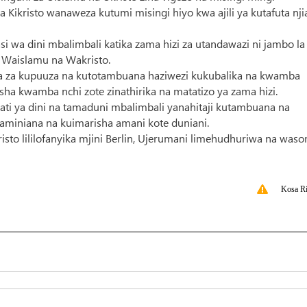
ikristo wanaweza kutumi misingi hiyo kwa ajili ya kutafuta nji
wa dini mbalimbali katika zama hizi za utandawazi ni jambo la
 Waislamu na Wakristo.
a za kupuuza na kutotambuana haziwezi kukubalika na kwamba
 kwamba nchi zote zinathirika na matatizo ya zama hizi.
 ya dini na tamaduni mbalimbali yanahitaji kutambuana na
aminiana na kuimarisha amani kote duniani.
o lililofanyika mjini Berlin, Ujerumani limehudhuriwa na waso
Kosa Ri