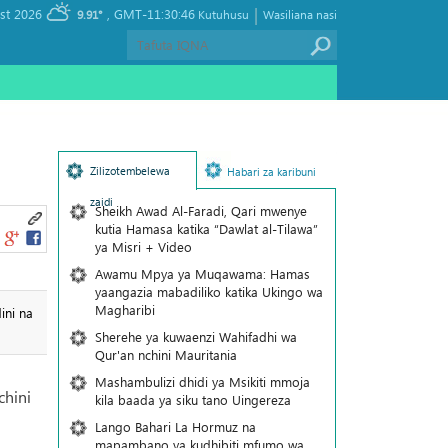
|
, Friday 07 August 2026
GMT-11:30:46
9.91°
Kutuhusu
Wasiliana nasi
Zilizotembelewa
Habari za karibuni
zaidi
Sheikh Awad Al-Faradi, Qari mwenye
kutia Hamasa katika “Dawlat al-Tilawa”
ya Misri + Video
Awamu Mpya ya Muqawama: Hamas
yaangazia mabadiliko katika Ukingo wa
Magharibi
ini na
Sherehe ya kuwaenzi Wahifadhi wa
Qur'an nchini Mauritania
Mashambulizi dhidi ya Msikiti mmoja
chini
kila baada ya siku tano Uingereza
Lango Bahari La Hormuz na
mapambano ya kudhibiti mfumo wa