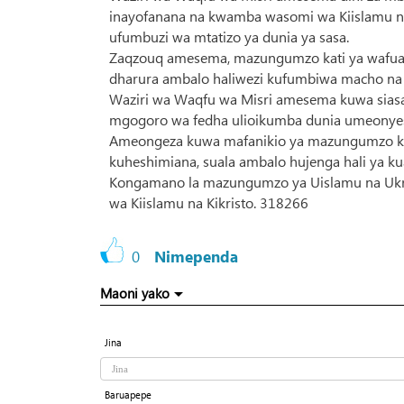
inayofanana na kwamba wasomi wa Kiislamu na K
ufumbuzi wa mtatizo ya dunia ya sasa.
Zaqzouq amesema, mazungumzo kati ya wafuasi 
dharura ambalo haliwezi kufumbiwa macho na
Waziri wa Waqfu wa Misri amesema kuwa sias
mgogoro wa fedha ulioikumba dunia umeonyesha
Ameongeza kuwa mafanikio ya mazungumzo kati
kuheshimiana, suala ambalo hujenga hali ya ku
Kongamano la mazungumzo ya Uislamu na Ukrist
wa Kiislamu na Kikristo. 318266
0
Nimependa
Maoni yako
Jina
Baruapepe