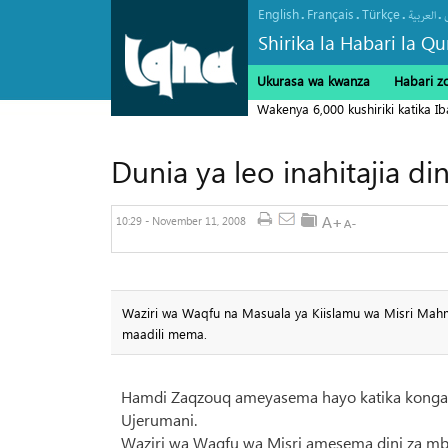
English
Français
Türkçe
.
.
.
.
العربیة
Shirika la Habari la Qu
Ukurasa wa kwanza
Habari z
Wakenya 6,000 kushiriki katika Ib
Dunia ya leo inahitajia din
10:29 - November 11, 2008
Waziri wa Waqfu na Masuala ya Kiislamu wa Misri Mah
maadili mema.
Hamdi Zaqzouq ameyasema hayo katika kongama
Ujerumani.
Waziri wa Waqfu wa Misri amesema dini za mbi