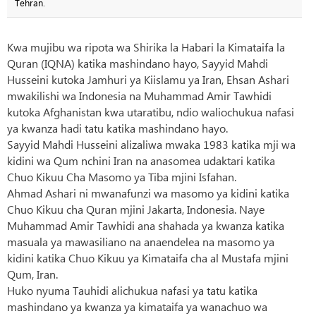
Tehran.
Kwa mujibu wa ripota wa Shirika la Habari la Kimataifa la
Quran (IQNA) katika mashindano hayo, Sayyid Mahdi
Husseini kutoka Jamhuri ya Kiislamu ya Iran, Ehsan Ashari
mwakilishi wa Indonesia na Muhammad Amir Tawhidi
kutoka Afghanistan kwa utaratibu, ndio waliochukua nafasi
ya kwanza hadi tatu katika mashindano hayo.
Sayyid Mahdi Husseini alizaliwa mwaka 1983 katika mji wa
kidini wa Qum nchini Iran na anasomea udaktari katika
Chuo Kikuu Cha Masomo ya Tiba mjini Isfahan.
Ahmad Ashari ni mwanafunzi wa masomo ya kidini katika
Chuo Kikuu cha Quran mjini Jakarta, Indonesia. Naye
Muhammad Amir Tawhidi ana shahada ya kwanza katika
masuala ya mawasiliano na anaendelea na masomo ya
kidini katika Chuo Kikuu ya Kimataifa cha al Mustafa mjini
Qum, Iran.
Huko nyuma Tauhidi alichukua nafasi ya tatu katika
mashindano ya kwanza ya kimataifa ya wanachuo wa