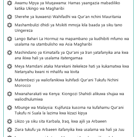
Awamu Mpya ya Muqawama: Hamas yaangazia mabadiliko
katika Ukingo wa Magharibi
Sherehe ya kuwaenzi Wahifadhi wa Qur'an nchini Mauritania
Mashambulizi dhidi ya Msikiti mmoja kila baada ya siku tano
Uingereza
Lango Bahari La Hormuz na mapambano ya kudhibiti mfumo wa
usalama na utambulisho wa Asia Magharibi
Mashindano ya Kimataifa ya Qur'ani ya Iran yatafanyika ana kwa
ana ikiwa hali ya usalama itatengamaa
Meya Mamdani ataka Marekani itekeleze hati ya kukamatwa kwa
Netanyahu kwani ni mhalifu wa kivita
Matembezi ya waliofanikiwa kuhifadi Qur'ani Tukufu Nchini
Morocco
Mwanaharakati wa Kenya: Kiongozi Shahidi alikuwa shujaa wa
waliodhulumiwa
Mbunge wa Malaysia: Kujifunza kusoma na kufahamu Qur’ani
Tukufu ni Suala la lazima kwa kizazi kipya
Likizo ya siku sita Karbala, Iraq, kwa ajili ya Arbaeen
Ziara tukufu ya Arbaeen itafanyika kwa usalama wa hali ya Juu