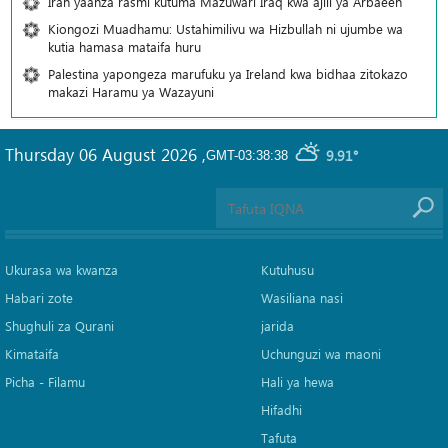
Iran yaanza rasmi kutuma Mazuwari Iraq kwa ajili ya Arbaeen
Kiongozi Muadhamu: Ustahimilivu wa Hizbullah ni ujumbe wa
kutia hamasa mataifa huru
Palestina yapongeza marufuku ya Ireland kwa bidhaa zitokazo
makazi Haramu ya Wazayuni
Thursday 06 August 2026
,
9.91°
GMT-03:38:38
Ukurasa wa kwanza
Kutuhusu
Habari zote
Wasiliana nasi
Shughuli za Qurani
jarida
Kimataifa
Uchunguzi wa maoni
Picha‎ - Filamu‎
Hali ya hewa
Hifadhi
Tafuta