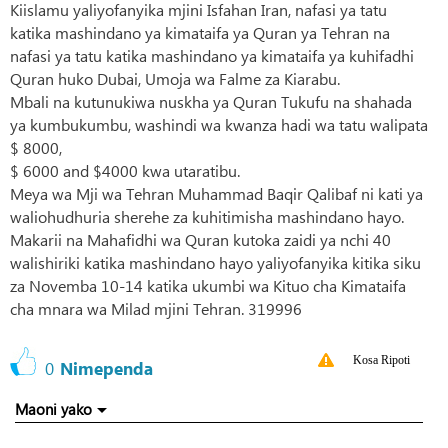
Kiislamu yaliyofanyika mjini Isfahan Iran, nafasi ya tatu
katika mashindano ya kimataifa ya Quran ya Tehran na
nafasi ya tatu katika mashindano ya kimataifa ya kuhifadhi
Quran huko Dubai, Umoja wa Falme za Kiarabu.
Mbali na kutunukiwa nuskha ya Quran Tukufu na shahada
ya kumbukumbu, washindi wa kwanza hadi wa tatu walipata
$ 8000,
$ 6000 and $4000 kwa utaratibu.
Meya wa Mji wa Tehran Muhammad Baqir Qalibaf ni kati ya
waliohudhuria sherehe za kuhitimisha mashindano hayo.
Makarii na Mahafidhi wa Quran kutoka zaidi ya nchi 40
walishiriki katika mashindano hayo yaliyofanyika kitika siku
za Novemba 10-14 katika ukumbi wa Kituo cha Kimataifa
cha mnara wa Milad mjini Tehran. 319996
Kosa Ripoti
0
Nimependa
Maoni yako