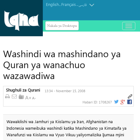
English
Français
.
.
فارسی
Nakala ya Desktopu
باز
و
بسته
کردن
منو
Washindi wa mashindano ya
Quran ya wanachuo
wazawadiwa
Shughuli za Qurani
13:34 - November 15, 2008
Habari ID:
1708267
Wawakilishi wa Jamhuri ya Kiislamu ya Iran, Afghanistan na
Indonesia wameibuka washindi katika Mashindano ya Kimataifa ya
Wanafunzi wa Kiislamu wa Vyuo Vikuu yaliyomalizika Ijumaa mjini