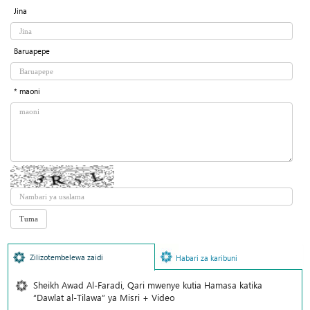
Jina
Baruapepe
* maoni
Zilizotembelewa zaidi
Habari za karibuni
Sheikh Awad Al-Faradi, Qari mwenye kutia Hamasa katika
“Dawlat al-Tilawa” ya Misri + Video