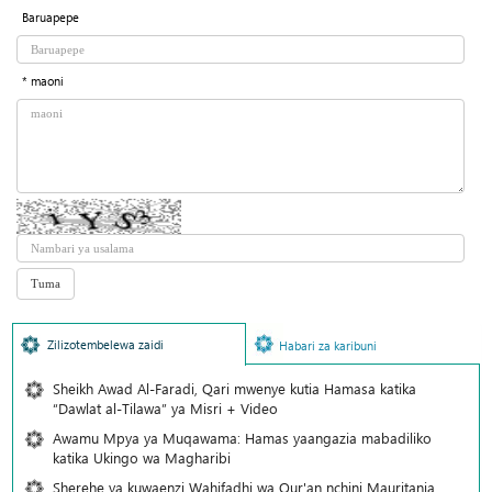
Baruapepe
* maoni
Zilizotembelewa zaidi
Habari za karibuni
Sheikh Awad Al-Faradi, Qari mwenye kutia Hamasa katika
“Dawlat al-Tilawa” ya Misri + Video
Awamu Mpya ya Muqawama: Hamas yaangazia mabadiliko
katika Ukingo wa Magharibi
Sherehe ya kuwaenzi Wahifadhi wa Qur'an nchini Mauritania