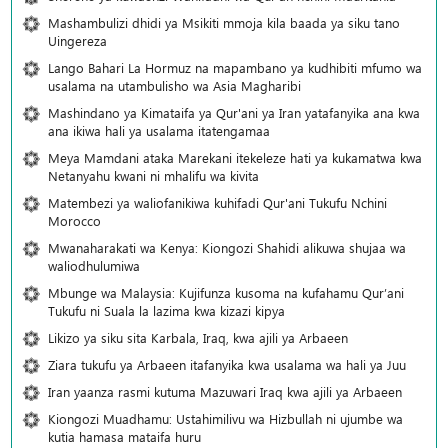
Mashambulizi dhidi ya Msikiti mmoja kila baada ya siku tano
Uingereza
Lango Bahari La Hormuz na mapambano ya kudhibiti mfumo wa
usalama na utambulisho wa Asia Magharibi
Mashindano ya Kimataifa ya Qur'ani ya Iran yatafanyika ana kwa
ana ikiwa hali ya usalama itatengamaa
Meya Mamdani ataka Marekani itekeleze hati ya kukamatwa kwa
Netanyahu kwani ni mhalifu wa kivita
Matembezi ya waliofanikiwa kuhifadi Qur'ani Tukufu Nchini
Morocco
Mwanaharakati wa Kenya: Kiongozi Shahidi alikuwa shujaa wa
waliodhulumiwa
Mbunge wa Malaysia: Kujifunza kusoma na kufahamu Qur’ani
Tukufu ni Suala la lazima kwa kizazi kipya
Likizo ya siku sita Karbala, Iraq, kwa ajili ya Arbaeen
Ziara tukufu ya Arbaeen itafanyika kwa usalama wa hali ya Juu
Iran yaanza rasmi kutuma Mazuwari Iraq kwa ajili ya Arbaeen
Kiongozi Muadhamu: Ustahimilivu wa Hizbullah ni ujumbe wa
kutia hamasa mataifa huru