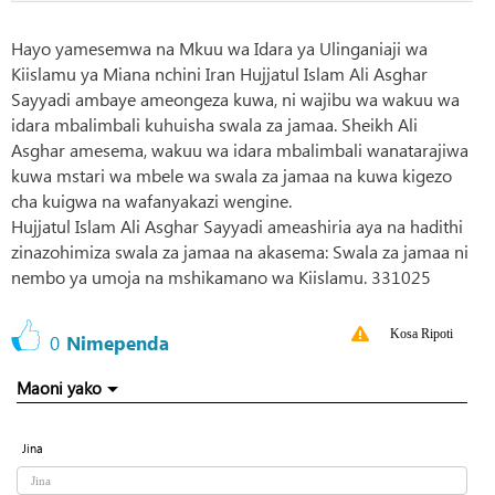
Hayo yamesemwa na Mkuu wa Idara ya Ulinganiaji wa
Kiislamu ya Miana nchini Iran Hujjatul Islam Ali Asghar
Sayyadi ambaye ameongeza kuwa, ni wajibu wa wakuu wa
idara mbalimbali kuhuisha swala za jamaa. Sheikh Ali
Asghar amesema, wakuu wa idara mbalimbali wanatarajiwa
kuwa mstari wa mbele wa swala za jamaa na kuwa kigezo
cha kuigwa na wafanyakazi wengine.
Hujjatul Islam Ali Asghar Sayyadi ameashiria aya na hadithi
zinazohimiza swala za jamaa na akasema: Swala za jamaa ni
nembo ya umoja na mshikamano wa Kiislamu. 331025
Kosa Ripoti
0
Nimependa
Maoni yako
Jina