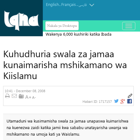
English
Français
.
.
فارسی
Nakala ya Desktopu
باز
و
Wakenya 6,000 kushiriki katika Ibada
بسته
کردن
ya Hija
منو
Kuhudhuria swala za jamaa
kunaimarisha mshikamano wa
Kiislamu
10:41 - December 08, 2008
Habari ID:
1717157
Utamaduni wa kusimamisha swala za jamaa unapaswa kuimarishwa
na kuenezwa zaidi katika jamii kwa sababu unatayarisha uwanja wa
mshikamano na umoja kati ya Waislamu.