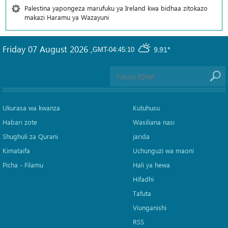
Palestina yapongeza marufuku ya Ireland kwa bidhaa zitokazo
makazi Haramu ya Wazayuni
Friday 07 August 2026
,
9.91°
GMT-04:45:10
Ukurasa wa kwanza
Kutuhusu
Habari zote
Wasiliana nasi
Shughuli za Qurani
jarida
Kimataifa
Uchunguzi wa maoni
Picha‎ - Filamu‎
Hali ya hewa
Hifadhi
Tafuta
Viunganishi
RSS