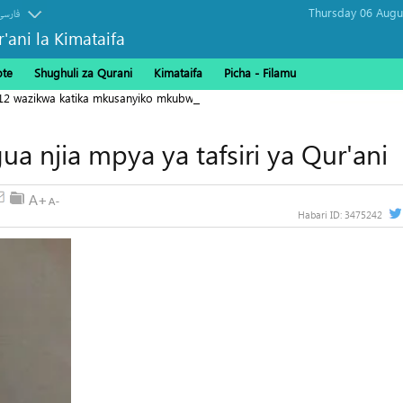
فارسی
r'ani la Kimataifa
ote
Shughuli za Qurani
Kimataifa
Picha‎ - Filamu‎
112 wazikwa katika mkusanyiko mkubwa Gaza
ua njia mpya ya tafsiri ya Qur'ani
Habari ID:
3475242