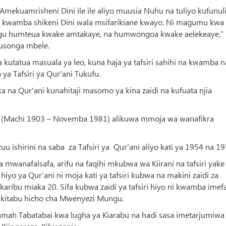
Amekuamrisheni Dini ile ile aliyo muusia Nuhu na tuliyo kufunul
a, kwamba shikeni Dini wala msifarikiane kwayo. Ni magumu kwa
ngu humteua kwake amtakaye, na humwongoa kwake aelekeaye,”
kusonga mbele.
 kutatua masuala ya leo, kuna haja ya tafsiri sahihi na kwamba 
ya Tafsiri ya Qur'ani Tukufu.
 na Qur'ani kunahitaji masomo ya kina zaidi na kufuata njia
 (Machi 1903 – Novemba 1981) alikuwa mmoja wa wanafikra
uu ishirini na saba za Tafsiri ya Qur'ani aliyo kati ya 1954 na 19
anafalsafa, arifu na faqihi mkubwa wa Kiirani na tafsiri yake
 hiyo ya Qur’ani ni moja kati ya tafsiri kubwa na makini zaidi za
 karibu miaka 20. Sifa kubwa zaidi ya tafsiri hiyo ni kwamba imefa
 kitabu hicho cha Mwenyezi Mungu.
lamah Tabatabai kwa lugha ya Kiarabu na hadi sasa imetarjumiwa