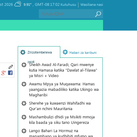
|
, Thursday 06 August 2026
GMT-08:17:02
9.91°
Kutuhusu
Wasiliana nasi
Zilizotembelewa
Habari za karibuni
zaidi
Sheikh Awad Al-Faradi, Qari mwenye
kutia Hamasa katika “Dawlat al-Tilawa”
ya Misri + Video
Awamu Mpya ya Muqawama: Hamas
yaangazia mabadiliko katika Ukingo wa
Magharibi
Sherehe ya kuwaenzi Wahifadhi wa
Qur'an nchini Mauritania
Mashambulizi dhidi ya Msikiti mmoja
kila baada ya siku tano Uingereza
Lango Bahari La Hormuz na
mapambano ya kudhibiti mfumo wa