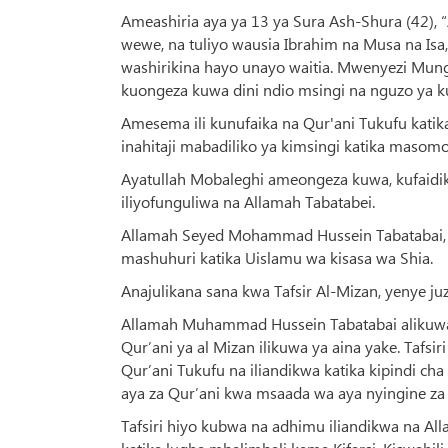
Ameashiria aya ya 13 ya Sura Ash-Shura (42), “
wewe, na tuliyo wausia Ibrahim na Musa na Is
washirikina hayo unayo waitia. Mwenyezi Mu
kuongeza kuwa dini ndio msingi na nguzo ya 
Amesema ili kunufaika na Qur'ani Tukufu katika
inahitaji mabadiliko ya kimsingi katika masomo 
Ayatullah Mobaleghi ameongeza kuwa, kufaidika
iliyofunguliwa na Allamah Tabatabei.
Allamah Seyed Mohammad Hussein Tabatabai,
mashuhuri katika Uislamu wa kisasa wa Shia.
Anajulikana sana kwa Tafsir Al-Mizan, yenye juz
Allamah Muhammad Hussein Tabatabai alikuwa mw
Qur’ani ya al Mizan ilikuwa ya aina yake. Tafsiri
Qur’ani Tukufu na iliandikwa katika kipindi cha
aya za Qur’ani kwa msaada wa aya nyingine za
Tafsiri hiyo kubwa na adhimu iliandikwa na Al