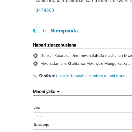
katika lugha mbalimbali kama Kifarsi, Kiswahili,
3478863
0
Nimependa
Habari zinazohusiana
'Serikali Kibaraka': Jinsi mwanafalsafa mashuhuri Mwis
Mwanadamu ni Khalifa wa Mwenyezi Mungu katika ar
Kishikizo:
Hussein Tabatabai
al mizan
qurani tukufu
Maoni yako
Jina
Baruapepe