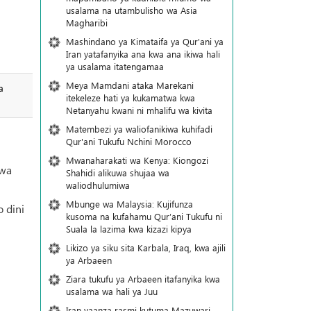
usalama na utambulisho wa Asia
Magharibi
Mashindano ya Kimataifa ya Qur'ani ya
Iran yatafanyika ana kwa ana ikiwa hali
ya usalama itatengamaa
Meya Mamdani ataka Marekani
a
itekeleze hati ya kukamatwa kwa
Netanyahu kwani ni mhalifu wa kivita
Matembezi ya waliofanikiwa kuhifadi
Qur'ani Tukufu Nchini Morocco
Mwanaharakati wa Kenya: Kiongozi
dwa
Shahidi alikuwa shujaa wa
waliodhulumiwa
Mbunge wa Malaysia: Kujifunza
o dini
kusoma na kufahamu Qur’ani Tukufu ni
Suala la lazima kwa kizazi kipya
Likizo ya siku sita Karbala, Iraq, kwa ajili
ya Arbaeen
Ziara tukufu ya Arbaeen itafanyika kwa
usalama wa hali ya Juu
Iran yaanza rasmi kutuma Mazuwari