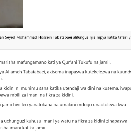
h Seyed Mohammad Hossein Tabatabaei alifungua njia mpya katika tafsiri y
iimarisha mafungamano kati ya Qur'ani Tukufu na jamii.
a ya Allameh Tabatabaei, akisema inapaswa kutekelezwa na kuun
i.
wa kidini ni muhimu sana katika utendaji wa dini na kusema, iwap
awa mbili za imani na fikra za kidini.
 jamii hivi leo yanatokana na umakini mdogo unaotolewa kwa
a uchunguzi kuhusu imani ya watu na fikra za kidini zinapaswa
isha imani katika jamii.