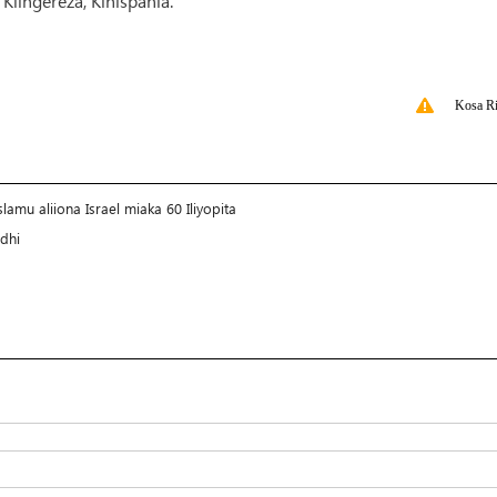
 Kiingereza, Kihispania.
Kosa Ri
lamu aliiona Israel miaka 60 Iliyopita
dhi