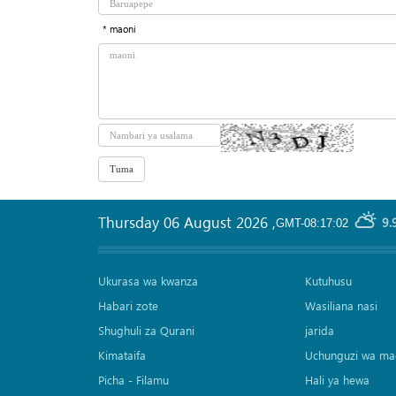
* maoni
Thursday 06 August 2026
,
9.
GMT-08:17:02
Ukurasa wa kwanza
Kutuhusu
Habari zote
Wasiliana nasi
Shughuli za Qurani
jarida
Kimataifa
Uchunguzi wa ma
Picha‎ - Filamu‎
Hali ya hewa