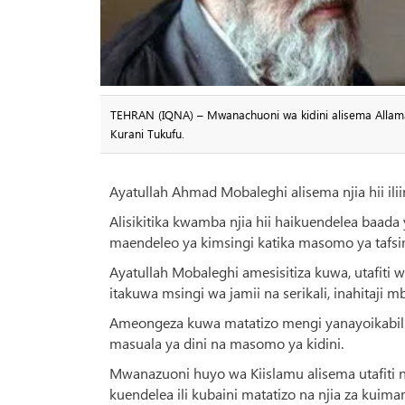
TEHRAN (IQNA) – Mwanachuoni wa kidini alisema Allama
Kurani Tukufu.
Ayatullah Ahmad Mobaleghi alisema njia hii il
Alisikitika kwamba njia hii haikuendelea baad
maendeleo ya kimsingi katika masomo ya tafsir
Ayatullah Mobaleghi amesisitiza kuwa, utafiti 
itakuwa msingi wa jamii na serikali, inahitaji mb
Ameongeza kuwa matatizo mengi yanayoikabili
masuala ya dini na masomo ya kidini.
Mwanazuoni huyo wa Kiislamu alisema utafiti n
kuendelea ili kubaini matatizo na njia za kuimar