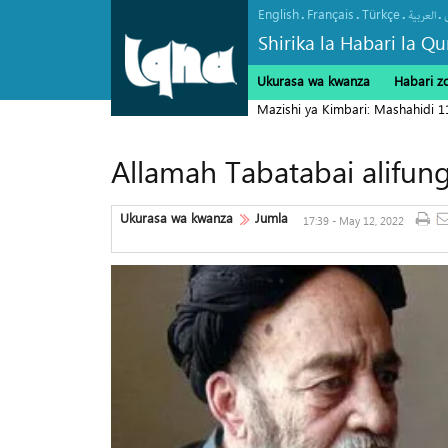
English
Français
Türkçe
.
.
.
.
العربیة
Shirika la Habari la Qu
Ukurasa wa kwanza
Habari z
Mazishi ya Kimbari: Mashahidi 
Allamah Tabatabai alifung
Ukurasa wa kwanza
Jumla
17:39 - May 12, 2022