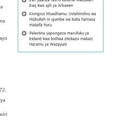
Iraq kwa ajili ya Arbaeen
ia
Kiongozi Muadhamu: Ustahimilivu wa
Hizbullah ni ujumbe wa kutia hamasa
 na
mataifa huru
Palestina yapongeza marufuku ya
nayo
Ireland kwa bidhaa zitokazo makazi
Haramu ya Wazayuni
72.
 ya
siri